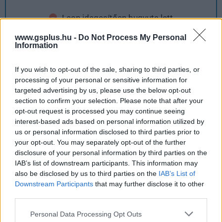
Leon idegesítően bugyuta lett
www.gsplus.hu -
Do Not Process My Personal
ami eddig a gyengéje volt a sorozatnak, az most
Information
is az
If you wish to opt-out of the sale, sharing to third parties, or
processing of your personal or sensitive information for
targeted advertising by us, please use the below opt-out
section to confirm your selection. Please note that after your
opt-out request is processed you may continue seeing
interest-based ads based on personal information utilized by
us or personal information disclosed to third parties prior to
your opt-out. You may separately opt-out of the further
disclosure of your personal information by third parties on the
IAB’s list of downstream participants. This information may
Hozzászólások
also be disclosed by us to third parties on the
IAB’s List of
Downstream Participants
that may further disclose it to other
third parties.
Hamis webáruházak támadták
Please note that this website/app uses one or more Google
Personal Data Processing Opt Outs