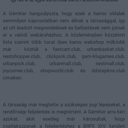
A GémKer hangsúlyozta, hogy ezek a hamis oldalak
semmilyen kapcsolatban nem állnak a társasággal, így
az ott leadott megrendelések és befizetések nem jutnak
el a valódi webáruházhoz. A közleményben közzétett
lista szerint több tucat ilyen kamu webshop működik
már - köztük a fastcart.club, urbanbasket.club,
nextshopper.club, clickpick.club, gem-klugames.club,
urbanpick.club, urbanmall.club, nextmall.club,
joycorner.club, shopworld.club és ddstepkns.club
címeken.
A társaság már megtette a szükséges jogi lépéseket, a
rendőrségi feljelentés is megtörtént. A GémKer arra kéri
azokat, akik esetleg már károsultak, hogy
csatlakozzanak a feljelentéshez a BRFK XIV. kerületi