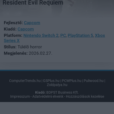
Resident Evil Requiem
Fejlesztő:
Capcom
Kiadó:
Capcom
Platform:
Nintendo Switch 2
,
PC
,
PlayStation 5
,
Xbox
Series X
Stílus:
Túlélõ horror
Megjelenés:
2026.02.27.
ComputerTrends.hu
|
GSPlus.hu
|
PCWPlus.hu
|
Puliwood.hu
|
Zoldpalya.hu
Kiadó:
BDPST Business Kft.
Impresszum
-
Adatvédelmi elveink
-
Hozzászólások kezelése