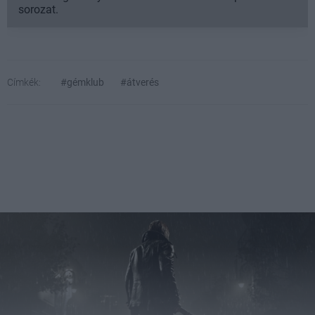
sorozat.
Címkék:
#gémklub
#átverés