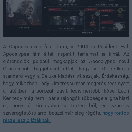
A Capcom ezen felül több, a 2004-es Resident Evil:
Apocalypse film által inspirált tartalmat is kínál. Az
előrendelők például megkapják az Apocalypse nevű
Grace-skint, függetlenül attól, hogy a 70 dolláros
standard vagy a Deluxe kiadást választják. Érdekesség,
hogy miközben Lady Dimitrescu már megerősítést nyert
a játékban, a sorozat egyik legismertebb hőse, Leon
Kennedy még nem - bár a rajongók többsége aligha hiszi
el, hogy ő kimaradna a történetből, és számos
szivárogtató is arról beszél már elég régóta,
hogy fontos
része lesz a játéknak.