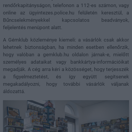
rendőrkapitányságon, telefonon a 112-es számon, vagy
online az ügyintezes.police.hu felületén keresztül, a
Bűncselekményekkel kapcsolatos beadványok,
feljelentés menüpont alatt.
A Gémklub közleménye kiemeli: a vásárlók csak akkor
lehetnek biztonságban, ha minden esetben ellenőrzik,
hogy valóban a gemklub.hu oldalon járnak-e, mielőtt
személyes adataikat vagy bankkártya-információikat
megadják. A cég arra kéri a közösséget, hogy terjesszék
a figyelmeztetést, és így együtt segítsenek
megakadályozni, hogy további vásárlók váljanak
áldozattá.