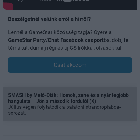
Beszélgetnél velünk erről a hírről?
Lennél a GameStar közösség tagja? Gyere a
GameStar Party/Chat Facebook csoport
ba, dobj fel
témákat, dumálj régi és új GS írókkal, olvasókkal!
Csatlakozom
SMASH by Meló-Diák: Homok, zene és a nyár legjobb
hangulata – Jön a második forduló! (X)
Július végén folytatódik a balatoni strandröplabda-
sorozat.