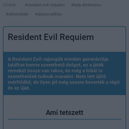
Címkék:
#resident evil: requiem
#lady dimitrescu
#előrendelés
#deluxe edition
Resident Evil Requiem
A Resident Evil-rajongók minden generációja
találhat benne szerethető dolgot, ez a játék
remekül össze van rakva, és még a hibái is
szerethetőek tudnak maradni. Nem lett újító
mérföldkő, de ilyen jól még sosem keverték a régit
és az újat.
Ami tetszett