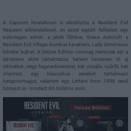
Loaded
:
Unmute
38.26%
A Capcom hivatalosan is elindította a Resident Evil
Requiem előrendeléseit, és ezzel együtt felfedett egy
különleges extrát: a játék főhőse, Grace Ashcroft a
Resident Evil Village ikonikus karaktere, Lady Dimitrescu
bőrébe bújhat. A Deluxe Edition csomag nemcsak ezt a
látványos skint tartalmazza, hanem összesen öt új
öltözéket, négy fegyverkinézetet, két vizuális szűrőt, két
charmot, egy klasszikus zenéket tartalmazó
hangcsomagot, valamint egy Letters from 1998 nevű
bónuszt is - mindezt 80 dolláros áron.