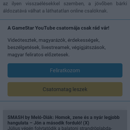
az ilyen visszaélésekkel szemben, a jövőben bárki
áldozatává válhat a láthatatlan online csalóknak.
A GameStar YouTube csatornája csak rád vár!
Videótesztek, magyarázók, érdekességek,
beszélgetések, livestreamek, végigjátszások,
magyar feliratos előzetesek.
Feliratkozom
Csatornatag leszek
SMASH by Meló-Diák: Homok, zene és a nyár legjobb
hangulata – Jön a második forduló! (X)
Július végén folytatódik a balatoni strandröplabda-