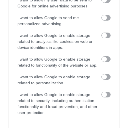
I want to allow my user data to be sent to
Súlyos online csalássorozat célpontja lett a GémKer-
Google for online advertising purposes.
Gémklub, Magyarország egyik legismertebb társasjáték-
kereskedése. A cég
közleményben
hívta fel a figyelmet
I want to allow Google to send me
arra (illetve social csatornáikon és hírlevelükön is írtak
personalized advertising.
arról), hogy az elmúlt napokban több tucat hamis
I want to allow Google to enable storage
weboldalt hoztak létre ismeretlenek, amelyek
related to analytics like cookies on web or
megtévesztésig lemásolják a Gémklub hivatalos
device identifiers in apps.
webshopját - logóval, arculattal és szerzői jogi
tartalmakkal együtt. Az álrendeléseket azonban nem a
I want to allow Google to enable storage
related to functionality of the website or app.
cég kapja meg, a kifizetések pedig közvetlenül
csalókhoz kerülnek.
I want to allow Google to enable storage
related to personalization.
I want to allow Google to enable storage
related to security, including authentication
functionality and fraud prevention, and other
user protection.