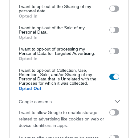
services and may gather and store information including but
meg a Gémklubot,
not limited to your visit or usage behaviour. You may click to
I want to opt-out of the Sharing of my
personal data.
grant or deny consent to Google and its third-party tags to
Opted In
csalássorozat indult a népszerű
use your data for below specified purposes in below Google
consent section.
I want to opt-out of the Sale of my
társasjátékbolt nevével
Personal Data.
Opted In
visszaélve
I want to opt-out of processing my
Personal Data for Targeted Advertising.
Opted In
Csirke
|
2025 október 30. 07:41
I want to opt-out of Collection, Use,
Retention, Sale, and/or Sharing of my
Personal Data that Is Unrelated with the
Purposes for which it was collected.
A GémKer-Gémklub figyelmeztetést adott ki,
Opted Out
miután ismeretlen elkövetők több hamis
weboldalt is létrehoztak, hogy megtévesszék a
Google consents
vásárlókat és pénzt csaljanak ki tőlük.
I want to allow Google to enable storage
related to advertising like cookies on web or
Loaded
:
Unmute
device identifiers in apps.
21.86%