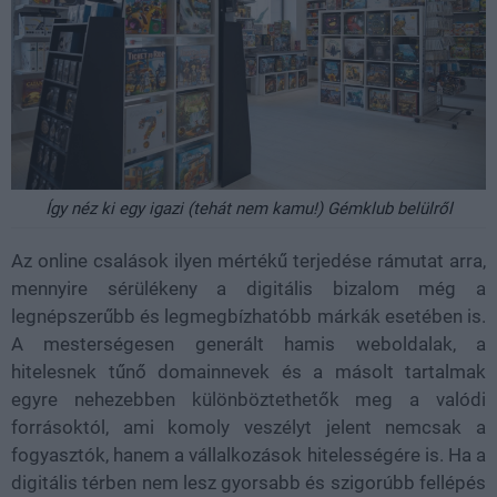
Így néz ki egy igazi (tehát nem kamu!) Gémklub belülről
Az online csalások ilyen mértékű terjedése rámutat arra,
mennyire sérülékeny a digitális bizalom még a
legnépszerűbb és legmegbízhatóbb márkák esetében is.
A mesterségesen generált hamis weboldalak, a
hitelesnek tűnő domainnevek és a másolt tartalmak
egyre nehezebben különböztethetők meg a valódi
forrásoktól, ami komoly veszélyt jelent nemcsak a
fogyasztók, hanem a vállalkozások hitelességére is. Ha a
digitális térben nem lesz gyorsabb és szigorúbb fellépés