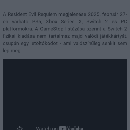
A Resident Evil Requiem megjelenése 2025. február 27-
én várható PS5, Xbox Series X, Switch 2 és PC
platformokra. A GameStop listázása szerint a Switch 2
fizikai kiadása nem tartalmaz majd valódi játékkártyát,
csupán egy letöltőkódot - ami valószínűleg senkit sem
lep meg.