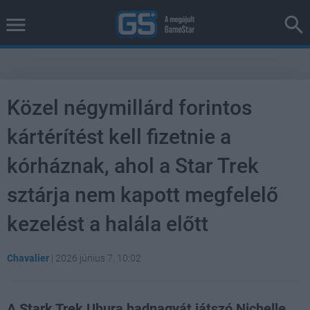
Közel négymillárd forintos
kártérítést kell fizetnie a
kórháznak, ahol a Star Trek
sztárja nem kapott megfelelő
kezelést a halála előtt
Chavalier
|
2026 június 7. 10:02
A Stark Trek Uhura hadnagyát játszó Nichelle