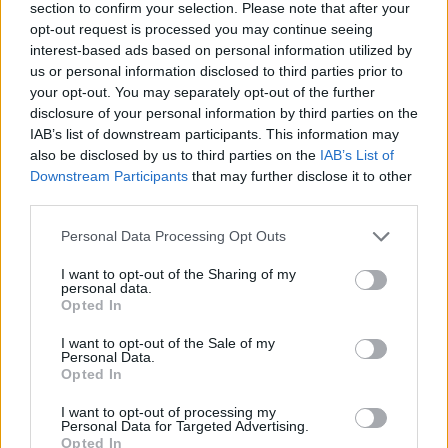
fontos szerepet tölt be az amerikai társadalomban.
section to confirm your selection. Please note that after your
opt-out request is processed you may continue seeing
Nichols emellett énekesként és táncosként is sikeres
interest-based ads based on personal information utilized by
karriert futott be, több albumot jelentetett meg, valamint
us or personal information disclosed to third parties prior to
your opt-out. You may separately opt-out of the further
olyan jazzlegendákkal turnézott, mint Duke Ellington és
disclosure of your personal information by third parties on the
Lionel Hampton. Munkásságát csillag őrzi a Hollywoodi
IAB’s list of downstream participants. This information may
Hírességek Sétányán is.
also be disclosed by us to third parties on the
IAB’s List of
Downstream Participants
that may further disclose it to other
Talán még ennél is fontosabb volt azonban az a
third parties.
tevékenység, amelyet a NASA-val közösen végzett. A
Please note that this website/app uses one or more Google
Personal Data Processing Opt Outs
Women in Motion szervezeten keresztül évtizedeken át
services and may gather and store information including but
segítette a nők és kisebbségek bevonását az amerikai
not limited to your visit or usage behaviour. You may click to
I want to opt-out of the Sharing of my
űrprogramba. Közreműködésével olyan úttörő űrhajósok
personal data.
grant or deny consent to Google and its third-party tags to
Opted In
kerültek a NASA kötelékébe, mint Sally Ride, az első
use your data for below specified purposes in below Google
consent section.
amerikai nő az űrben, vagy Guion Bluford, az első
I want to opt-out of the Sale of my
Personal Data.
afroamerikai űrhajós.
Opted In
I want to opt-out of processing my
Personal Data for Targeted Advertising.
Opted In