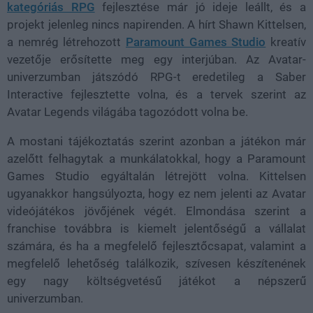
kategóriás RPG
fejlesztése már jó ideje leállt, és a
projekt jelenleg nincs napirenden. A hírt Shawn Kittelsen,
a nemrég létrehozott
Paramount Games Studio
kreatív
vezetője erősítette meg egy interjúban. Az Avatar-
univerzumban játszódó RPG-t eredetileg a Saber
Interactive fejlesztette volna, és a tervek szerint az
Avatar Legends világába tagozódott volna be.
A mostani tájékoztatás szerint azonban a játékon már
azelőtt felhagytak a munkálatokkal, hogy a Paramount
Games Studio egyáltalán létrejött volna. Kittelsen
ugyanakkor hangsúlyozta, hogy ez nem jelenti az Avatar
videójátékos jövőjének végét. Elmondása szerint a
franchise továbbra is kiemelt jelentőségű a vállalat
számára, és ha a megfelelő fejlesztőcsapat, valamint a
megfelelő lehetőség találkozik, szívesen készítenének
egy nagy költségvetésű játékot a népszerű
univerzumban.