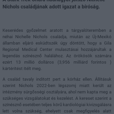
Nichols családjának adott igazat a bíróság.
Loaded
:
Unmute
38.26%
Keserédes győzelmet aratott a tárgyalóteremben a
néhai Nichelle Nichols családja, miután az Új-Mexikó
államban eljáró esküdtszék úgy döntött, hogy a Gila
Regional Medical Center mulasztásai hozzájárultak a
legendás színésznő halálához. Az örökösök számára
ezért 13 millió dolláros (3,956 milliárd forintos )
kártérítést ítélt meg.
A család tavaly indított pert a kórház ellen. Állításuk
szerint Nichols 2022-ben légszomj miatt került az
intézmény sürgősségi osztályára, ahol nem kapta meg a
szükséges vizsgálatokat és kezelést. A kereset szerint a
színésznő esetében teljes körű kardiológiai kivizsgálásra
lett volna szükség, ehelyett csak megfigyelés alatt