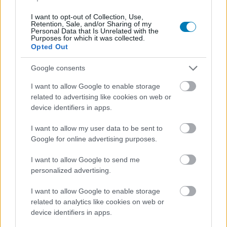
SMASH by Meló-Diák: Homok, zene és a nyár legjobb
hangulata – Jön a második forduló! (X)
I want to opt-out of Collection, Use,
Július végén folytatódik a balatoni strandröplabda-
Retention, Sale, and/or Sharing of my
sorozat.
Personal Data that Is Unrelated with the
Purposes for which it was collected.
Opted Out
Google consents
Címkék:
#nichelle nichols
#star trek
#kártérítés
I want to allow Google to enable storage
related to advertising like cookies on web or
device identifiers in apps.
I want to allow my user data to be sent to
Google for online advertising purposes.
I want to allow Google to send me
personalized advertising.
Hozzászólások
I want to allow Google to enable storage
related to analytics like cookies on web or
device identifiers in apps.