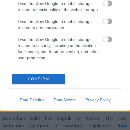
I want to allow Google to enable storage
Váratlanul elkaszálták a
related to functionality of the website or app.
nagyszabású Avatar-
I want to allow Google to enable storage
related to personalization.
szerepjátékot
I want to allow Google to enable storage
related to security, including authentication
Chavalier
|
2026 június 7. 07:44
functionality and fraud prevention, and other
user protection.
Nem készül tovább a régóta várt Avatar-
adaptáció, ezzel párhuzamosan tisztázódott
CONFIRM
egy évekkel ezelőtt bejelentett Tini Ninja
Teknőcök-akciójáték sorsa.
Data Deletion
Data Access
Privacy Policy
Loaded
:
Unmute
21.86%
Csalódást keltő hírt kaptak az Avatar: The Last
Airbender rajongói: a korábban bejelentett
AAA