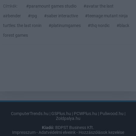
Címkék:
#paramount games studio
#avatar the last
airbender
#rpg
#saber interactive
#teenage mutant ninja
turtles: the last ronin
#platinumgames
#thq nordic
#black
forest games
ComputerTrends.hu
|
GSPlus.hu
|
PCWPlus.hu
|
Puliwood.hu
|
Zoldpalya.hu
Kiadó:
BDPST Business Kft.
Impresszum
-
Adatvédelmi elveink
-
Hozzászólások kezelése