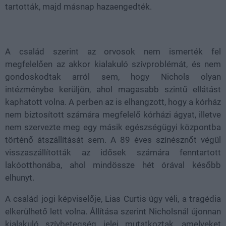
tartották, majd másnap hazaengedték.
A család szerint az orvosok nem ismerték fel
megfelelően az akkor kialakuló szívproblémát, és nem
gondoskodtak arról sem, hogy Nichols olyan
intézménybe kerüljön, ahol magasabb szintű ellátást
kaphatott volna. A perben az is elhangzott, hogy a kórház
nem biztosított számára megfelelő kórházi ágyat, illetve
nem szervezte meg egy másik egészségügyi központba
történő átszállítását sem. A 89 éves színésznőt végül
visszaszállították az idősek számára fenntartott
lakóotthonába, ahol mindössze hét órával később
elhunyt.
A család jogi képviselője, Lias Curtis úgy véli, a tragédia
elkerülhető lett volna. Állítása szerint Nicholsnál újonnan
kialakuló szívbetegség jelei mutatkoztak, amelyeket