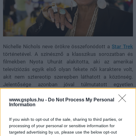
Nichelle Nichols neve örökre összefonódott a
Star Trek
történetével. A színésznő a klasszikus sorozatban és
filmekben Nyota Uhurát alakította, aki az amerikai
televíziózás egyik első olyan fekete női karaktere volt,
akit nem sztereotip szerepben láthatott a közönség.
Jelentősége azonban jóval túlmutatott egyetlen
televíziós szerepen. A Star Trekben nyújtott alakítása
generációk számára jelentett inspirációt, és olyan
www.gsplus.hu -
Do Not Process My Personal
Information
kulturális hatást gyakorolt, amely a mai napig érezhető.
Amikor a színésznő egy időben fontolgatta, hogy
If you wish to opt-out of the sale, sharing to third parties, or
elhagyja a sorozatot, maga Martin Luther King Jr. győzte
processing of your personal or sensitive information for
meg arról, hogy maradjon, mert példaképként rendkívül
targeted advertising by us, please use the below opt-out