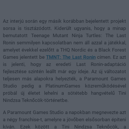
Az interjú során egy másik korábban bejelentett projekt
sorsa is tisztázódott. Kiderült ugyanis, hogy a minap
bemutatott Teenage Mutant Ninja Turtles: The Last
Ronin semmilyen kapcsolatban nem áll azzal a játékkal,
amelyet évekkel ezelőtt a THQ Nordic és a Black Forest
Games jelentett be
TMNT: The Last Ronin
címen. Ez azt
is jelenti, hogy az eredeti Last Ronin-adaptáció
fejlesztése szintén leállt már egy ideje. Az új változatot
teljesen más alapokra helyezték, a Paramount Games
Studio pedig a PlatinumGames közreműködésével
próbál új életet lehelni a sötétebb hangvételű Tini
Nindzsa Teknőcök-történetbe.
A Paramount Games Studio a napokban megnevezte azt
a négy franchise-t, amelyre a jövőben elsősorban építeni
kíván. Ezek között a Tini Nindzsa Teknőcök, a