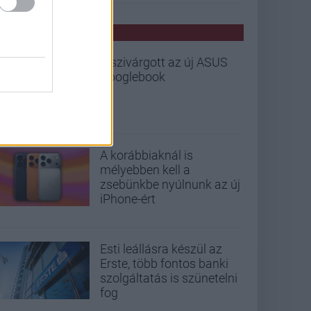
PCW HÍREK
Kiszivárgott az új ASUS
Googlebook
A korábbiaknál is
mélyebben kell a
zsebünkbe nyúlnunk az új
iPhone-ért
Esti leállásra készül az
Erste, több fontos banki
szolgáltatás is szünetelni
fog