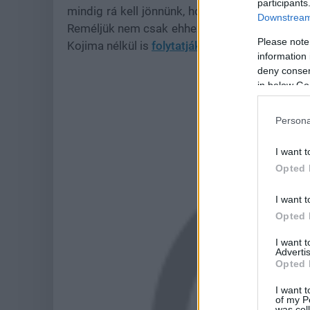
participants
mindig rá kell jönnünk, hogy a képernyő jelent
Downstream 
Reméljük nem csak ehhez hasonló játékokra go
Please note
Kojima nélkül is
folytatják
a Metal Gear-soroza
information 
deny consent
in below Go
Persona
I want t
Opted 
I want t
Opted 
I want 
Advertis
Opted 
I want t
of my P
was col