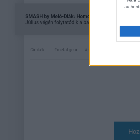
authenti
SMASH by Meló-Diák: Homok, zene és a nyár legjob
Július végén folytatódik a balatoni strandröplabda-
Címkék:
#metal gear
#metal gear solid 3: snake e
Hoz