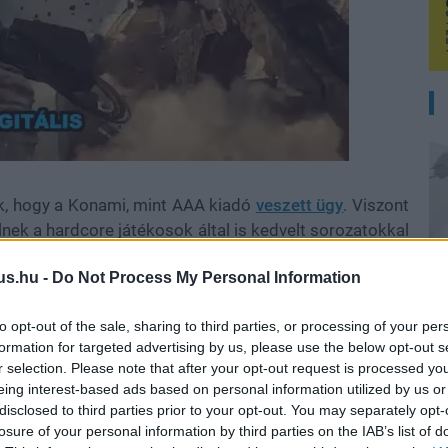
k, hogy a Konami, mint AAA kiadó
veszett ügy
. Viszont
nek a hardcore játékosok által is kedvelt sorozatokkal
b számokat mutathassanak be az év végén.
us.hu -
Do Not Process My Personal Information
Gear Solid 3: Snake Eater alapján készülő
pacsinko
nleg talán legutáltabb japán vállalat. A videót látva pedig
to opt-out of the sale, sharing to third parties, or processing of your per
volna a korábbi Metal Gear-részek felújított változata,
formation for targeted advertising by us, please use the below opt-out s
r selection. Please note that after your opt-out request is processed y
-ben is használt Fox engie-re, hasonlóan a fent látott
A
eing interest-based ads based on personal information utilized by us or
disclosed to third parties prior to your opt-out. You may separately opt-
losure of your personal information by third parties on the IAB’s list of
sztően jó vizuális színvonalat képviselnek, de persze