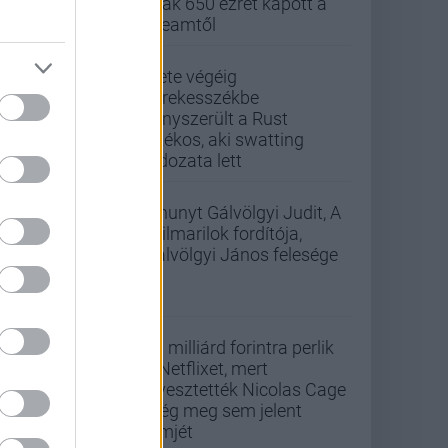
csak 650 ezret kapott a
Steamtől
Élete végéig
kerekesszékbe
kényszerült a Rust
játékos, aki swatting
áldozata lett
Elhunyt Gálvölgyi Judit, A
szilmarilok fordítója,
Gálvölgyi János felesége
33 milliárd forintra perlik
a Netflixet, mert
elvesztették Nicolas Cage
még meg sem jelent
filmjét