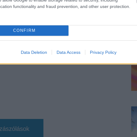
cation functionality and fraud prevention, and other user protection.
b hangulata – Jön a második forduló! (X)
sorozat.
CONFIRM
ater
#pacsinko
#konami
#napi büntetés
Data Deletion
Data Access
Privacy Policy
zászólások