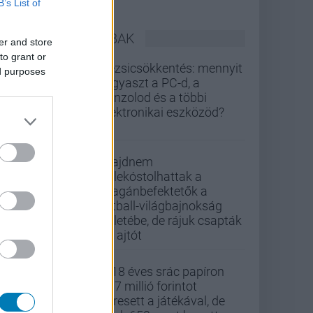
B’s List of
LEGOLVASOTTABBAK
er and store
to grant or
Rezsicsökkentés: mennyit
ed purposes
fogyaszt a PC-d, a
konzolod és a többi
elektronikai eszközöd?
Majdnem
belekóstolhattak a
magánbefektetők a
futball-világbajnokság
üzletébe, de rájuk csapták
az ajtót
A 18 éves srác papíron
437 millió forintot
keresett a játékával, de