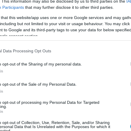
. This information may also be disclosed by us to third parties on the
IA
ős részét mindig a játékgép funkciói foglalják majd el.
Participants
that may further disclose it to other third parties.
ndoltak a Konaminál, mikor arról volt szó, hogy Hideo
 that this website/app uses one or more Google services and may gath
tot.
including but not limited to your visit or usage behaviour. You may click 
 to Google and its third-party tags to use your data for below specifi
ogle consent section.
l Data Processing Opt Outs
o opt-out of the Sharing of my personal data.
In
o opt-out of the Sale of my Personal Data.
In
to opt-out of processing my Personal Data for Targeted
ing.
In
o opt-out of Collection, Use, Retention, Sale, and/or Sharing
ersonal Data that Is Unrelated with the Purposes for which it
lected.