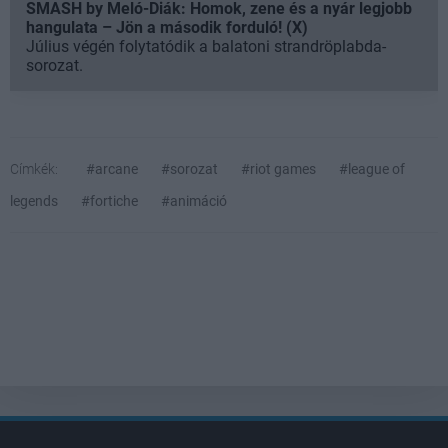
SMASH by Meló-Diák: Homok, zene és a nyár legjobb
hangulata – Jön a második forduló! (X)
Július végén folytatódik a balatoni strandröplabda-
sorozat.
Címkék:
#arcane
#sorozat
#riot games
#league of
legends
#fortiche
#animáció