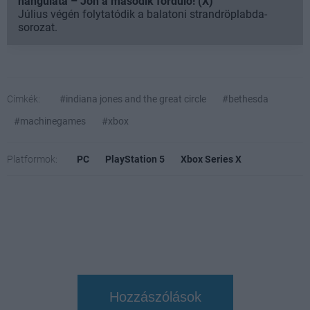
hangulata – Jön a második forduló! (X)
Július végén folytatódik a balatoni strandröplabda-
sorozat.
Címkék:
#indiana jones and the great circle
#bethesda
#machinegames
#xbox
Platformok:
PC
PlayStation 5
Xbox Series X
Hozzászólások