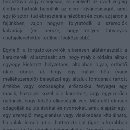
fárasztóvá vagy röhejessé, és ehelyett az évad végéig
életben tartsák bennünk az elemi kíváncsiságot, amit
egy jó sztori tud ébreszteni a nézőben és csak az járjon a
fejünkben, vajon hogyan folytatódik a szereplők
kálváriája (és persze, hogy milyen látványos
csatajelenetekbe kerülnek legközelebb).
Egyfelől a forgatókönyvírók sikeresen alátámasztják a
karaktereik választásait: azt, hogy melyik oldalra állnak
egy-egy kiélezett helyzetben, általában olyan, érthető
okok döntik el, hogy egy másik hős (vagy
mellékszereplő) belegázol egy általuk fontosnak tartott
értékbe vagy közösségbe, erőszakkal fenyeget egy
másik, hozzájuk közel álló karaktert, vagy egyszerűen
rájönnek, hogy közös ellenségük van. Másfelől okosan
adagolják az utalásokat és nyomokat, amik alapján egy-
egy szereplő megjelenése vagy viselkedése kitalálható,
ha valaki ismeri a LoL háttérsztoriját (igaz, a korábban
ismert lore-ba némileg belepiszkál az Arcane), vagy csak