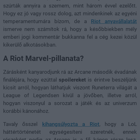
szúrták annyira a szemem, mint három évvel ezelőtt.
Hogy ez jó vagy rossz dolog, azt mindenkinek az egyéni
temperamentumára bízom, de a
Riot anyavállalatát
ismerve nem számítok rá, hogy a későbbiekben mély
emberi jogi kommentár bukkanna fel a cég kezei közül
kikerülő alkotásokban.
A Riot Marvel-pillanata?
Zárásként kanyarodjunk rá az Arcane második évadának
fináléjára, hogy ezúttal
spoilereket
is érintve beszéljünk
kicsit arról, hogyan láthatjuk viszont Runeterra világát a
League of Legendsen kívül a jövőben, illetve arról,
hogyan viszonyul a sorozat a játék és az univerzum
korábbi kánonához.
Tavaly ősszel
kihangsúlyozta a Riot
, hogy a LoL
háttértörténetét egységesíteni szeretnék, ennek
részeként pedig az Arcane is a fő kánon része lesz.