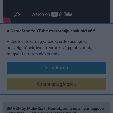
A GameStar YouTube csatornája csak rád vár!
Videótesztek, magyarázók, érdekességek,
beszélgetések, livestreamek, végigjátszások,
magyar feliratos előzetesek.
Feliratkozom
Csatornatag leszek
SMASH by Meló-Diák: Homok, zene és a nyár legjobb