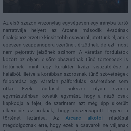
Az első szezon viszonylag egységesen egy irányba tartó
narratívája helyett az Arcane második évadának
fináléjához érzetre kicsit több csavarral jutottunk el, amik
egészen szappanopera-szerűnek érződnek, de ezt most
nem pejoratív jelzőnek szánom. A váratlan fordulatok
között az olyan, elsőre abszurdnak tűnő történések is
feltűnnek, mint egy karakter kvázi visszatérése a
halálból, illetve a korábban szorosnak tűnő szövetségek
felbontása egy váratlan pálfordulás kíséretében sem
ritka. Ezek ráadásul sokszor olyan szoros
egymásutánban követik egymást, hogy a néző csak
kapkodja a fejét, de szerintem azt még épp sikerült
elkerülnie az íróknak, hogy összecsapott legyen a
történet lezárása. Az
Arcane alkotói
ráadásul
megdolgoznak érte, hogy ezek a csavarok ne váljanak