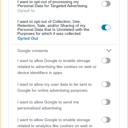
I want to opt-out of processing my
Personal Data for Targeted Advertising.
Ellopja a szíved, mint jó dzsungeles a
Opted In
buffot
I want to opt-out of Collection, Use,
Retention, Sale, and/or Sharing of my
Na de térjünk át az Arcane második évadának a
Personal Data that Is Unrelated with the
Purposes for which it was collected.
történetére, hiszen sokak számára az fogja eldönteni,
Opted Out
mennyire marad emlékezetes a történet lezárása,
ahogyan az alkotók az egyes szereplők útjának különálló
Google consents
fonalaiból egy komplex képet szőttek. Eközben pedig a
I want to allow Google to enable storage
második évadban is kimaxolták azt, ami a
LoL, mint
related to advertising like cookies on web or
videojáték
lazán kezelt háttértörténetének legnagyobb
device identifiers in apps.
erőssége volt: a karakterek közötti kapcsolatok
I want to allow my user data to be sent to
mozgatják a történetet, ami egészen dinamikusan alakul
Google for online advertising purposes.
az évad folyamán.
I want to allow Google to send me
A szezon végére egy egészen kerek lezárást kap Jayce
personalized advertising.
és Viktor szétszakadása, illetve az, ahogyan
megpróbálják kezelni a Hextech varázs-technológia
I want to allow Google to enable storage
related to analytics like cookies on web or
nemvárt következményeit, ahogy Jinx és Vi családi