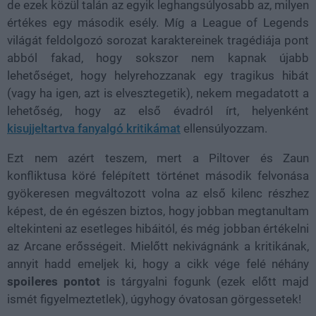
de ezek közül talán az egyik leghangsúlyosabb az, milyen
értékes egy második esély. Míg a League of Legends
világát feldolgozó sorozat karaktereinek tragédiája pont
abból fakad, hogy sokszor nem kapnak újabb
lehetőséget, hogy helyrehozzanak egy tragikus hibát
(vagy ha igen, azt is elvesztegetik), nekem megadatott a
lehetőség, hogy az első évadról írt, helyenként
kisujjeltartva fanyalgó kritikámat
ellensúlyozzam.
Ezt nem azért teszem, mert a Piltover és Zaun
konfliktusa köré felépített történet második felvonása
gyökeresen megváltozott volna az első kilenc részhez
képest, de én egészen biztos, hogy jobban megtanultam
eltekinteni az esetleges hibáitól, és még jobban értékelni
az Arcane erősségeit. Mielőtt nekivágnánk a kritikának,
annyit hadd emeljek ki, hogy a cikk vége felé néhány
spoileres pontot
is tárgyalni fogunk (ezek előtt majd
ismét figyelmeztetlek), úgyhogy óvatosan görgessetek!