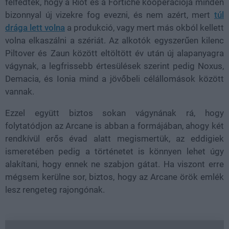
felfedték, hogy a Riot és a Fortiche kooperációja minden
bizonnyal új vizekre fog evezni, és nem azért, mert
túl
drága lett volna
a produkció, vagy mert más okból kellett
volna elkaszálni a szériát. Az alkotók egyszerűen kilenc
Piltover és Zaun között eltöltött év után új alapanyagra
vágynak, a legfrissebb értesülések szerint pedig Noxus,
Demacia, és Ionia mind a jövőbeli célállomások között
vannak.
Ezzel együtt biztos sokan vágynának rá, hogy
folytatódjon az Arcane is abban a formájában, ahogy két
rendkívül erős évad alatt megismertük, az eddigiek
ismeretében pedig a történetet is könnyen lehet úgy
alakítani, hogy ennek ne szabjon gátat. Ha viszont erre
mégsem kerülne sor, biztos, hogy az Arcane örök emlék
lesz rengeteg rajongónak.