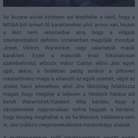
Az Arcane során könnyen azt érezhette a néző, hogy a
MOBA-ból ismert fő karaktereken plot armor van, hiszen
a Riot nem vetemedne arra, hogy a világuk
szempontjából definitív történetben megöljék mondjuk
Jinxet, Viktort, Warwicket, vagy valamelyik másik
karaktert. Ezzel a második évad fokozatosan
szembefordul, először, mikor Caitlyn ellövi Jinx egyik
ujját, akkor, a fináléban pedig amikor a piltoveri
mesterlövész maga is elveszíti az egyik szemét, végül az
utolsó harci jelenetben, ahol Jinx látszólag feláldozza
magát, hogy megölje a teljesen a Hextech hatása alá
került Warwricket/Vandert. Más kérdés, hogy a
zárójelenetek nagyvonalúan nyitva hagyják a kérdést,
hogy tényleg meghaltak-e, és ha Warwick túlélésére nem
is, Jinx trükkös megmenekülésére mindenképp utalnak.
A multiverzumban rejlő lehetőségekkel együtt pedig