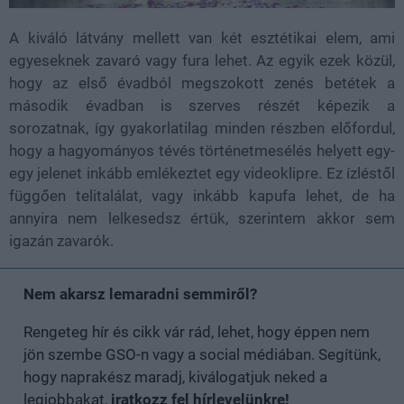
A kiváló látvány mellett van két esztétikai elem, ami
egyeseknek zavaró vagy fura lehet. Az egyik ezek közül,
hogy az első évadból megszokott zenés betétek a
második évadban is szerves részét képezik a
sorozatnak, így gyakorlatilag minden részben előfordul,
hogy a hagyományos tévés történetmesélés helyett egy-
egy jelenet inkább emlékeztet egy videoklipre. Ez ízléstől
függően telitalálat, vagy inkább kapufa lehet, de ha
annyira nem lelkesedsz értük, szerintem akkor sem
igazán zavarók.
Nem akarsz lemaradni semmiről?
Rengeteg hír és cikk vár rád, lehet, hogy éppen nem
jön szembe GSO-n vagy a social médiában. Segítünk,
hogy naprakész maradj, kiválogatjuk neked a
legjobbakat,
iratkozz fel hírlevelünkre!