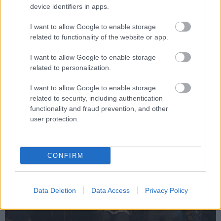
device identifiers in apps.
drámája is, ami összefonódik más karakterek sorsával,
illetve a Piltover és Zaun közötti konfliktussal. Ennek
I want to allow Google to enable storage
kapcsán elmondhatjuk, hogy néhányszor még feltűnik az
related to functionality of the website or app.
első évadot uraló motívum, ahol a karakterek azzal a
I want to allow Google to enable storage
kérdéssel birkóznak, hogy vajon megmenthető-e Vi húga,
related to personalization.
Powder, vagy a kaotikus és erőszakos Jinx teljesen
átvette a helyét. De ez a dilemma inkább csak
I want to allow Google to enable storage
kiindulópontja a második szezon konfliktusainak,
related to security, including authentication
functionality and fraud prevention, and other
mintsem a központi kérdése.
user protection.
CONFIRM
Data Deletion
Data Access
Privacy Policy