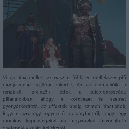
Vi és Jinx mellett az összes főbb és mellékszereplő
megjelenése kiválóan sikerült, és az animációik is
rendkívül kifejezők lettek a kulcsfontosságú
pillanatokban, ahogy a környezet is szemet
gyönyörködtető, az effektek pedig szintén hibátlanok,
legyen szó egy egyszerű dohányfüstről, vagy egy
mágikus képességeket és fegyvereket felvonultató
csetepaté vizuális kellékeiről.