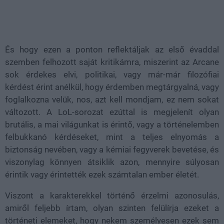
És hogy ezen a ponton reflektáljak az első évaddal
szemben felhozott saját kritikámra, miszerint az Arcane
sok érdekes elvi, politikai, vagy már-már filozófiai
kérdést érint anélkül, hogy érdemben megtárgyalná, vagy
foglalkozna velük, nos, azt kell mondjam, ez nem sokat
változott. A LoL-sorozat ezúttal is megjelenít olyan
brutális, a mai világunkat is érintő, vagy a történelemben
felbukkanó kérdéseket, mint a teljes elnyomás a
biztonság nevében, vagy a kémiai fegyverek bevetése, és
viszonylag könnyen átsiklik azon, mennyire súlyosan
érintik vagy érintették ezek számtalan ember életét.
Viszont a karakterekkel történő érzelmi azonosulás,
amiről feljebb írtam, olyan szinten felülírja ezeket a
történeti elemeket, hogy nekem személyesen ezek sem