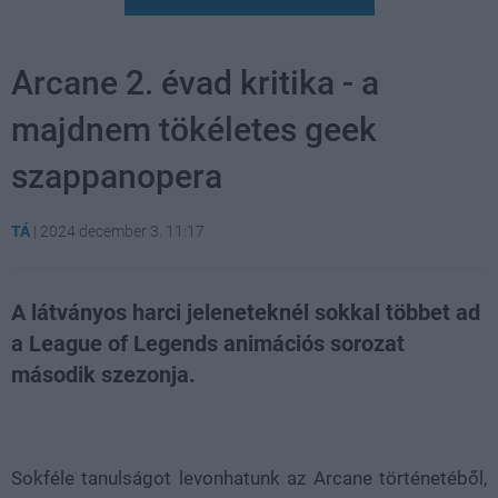
Arcane 2. évad kritika - a
majdnem tökéletes geek
szappanopera
TÁ
|
2024 december 3. 11:17
A látványos harci jeleneteknél sokkal többet ad
a League of Legends animációs sorozat
második szezonja.
Loaded
:
Unmute
21.86%
Sokféle tanulságot levonhatunk az Arcane történetéből,