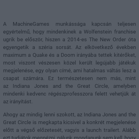
Loaded
:
Unmute
38.26%
A MachineGames munkássága kapcsán teljesen
egyértelmű, hogy mindenkinek a Wolfenstein franchise
ugrik be először, hiszen a 2014-es The New Order óta
egyengetik a széria sorsát. Az elkövetkező években
maximum a Quake és a Doom irányába tettek kitérőket,
most viszont vészesen közel került legújabb játékuk
megjelenése, egy olyan címé, ami hatalmas váltás lesz a
csapat számára. Ez természetesen nem más, mint
az Indiana Jones and the Great Circle, amelyben
mindenki kedvenc régészprofesszora felett vehetjük át
az irányítást.
Ahogy az mindig lenni szokott, az Indiana Jones and the
Great Circle is megkapta kicsivel a konkrét megjelenése
előtt a végső előzetesét, vagyis a launch trailert. Alább
ezt tudjátok megnézni, nálunk mondanunk sem kell, hogy