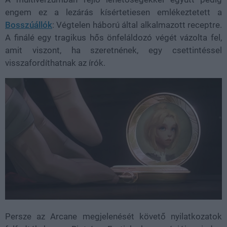
engem ez a lezárás kísértetiesen emlékeztetett a
Bosszúállók
: Végtelen háború által alkalmazott receptre.
A finálé egy tragikus hős önfeláldozó végét vázolta fel,
amit viszont, ha szeretnének, egy csettintéssel
visszafordíthatnak az írók.
Persze az Arcane megjelenését követő nyilatkozatok