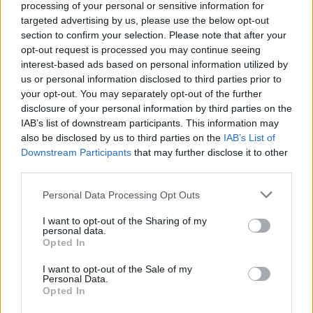
megmutatni a sorozat, ha valakit leszúrnak.
processing of your personal or sensitive information for
targeted advertising by us, please use the below opt-out
section to confirm your selection. Please note that after your
opt-out request is processed you may continue seeing
interest-based ads based on personal information utilized by
us or personal information disclosed to third parties prior to
your opt-out. You may separately opt-out of the further
disclosure of your personal information by third parties on the
IAB’s list of downstream participants. This information may
also be disclosed by us to third parties on the
IAB’s List of
Downstream Participants
that may further disclose it to other
third parties.
Please note that this website/app uses one or more Google
Personal Data Processing Opt Outs
services and may gather and store information including but
Persze, nem kell minden fantasy-sorozatnak a
Trónok
not limited to your visit or usage behaviour. You may click to
I want to opt-out of the Sharing of my
personal data.
harcát
imitálnia ebből a szempontból, és valószínűleg a
grant or deny consent to Google and its third-party tags to
Opted In
use your data for below specified purposes in below Google
kínai cenzúra is még durvább lenne, ha bátrabban
consent section.
megmutatott volna minden részletet a Fortiche, de az
I want to opt-out of the Sale of my
Personal Data.
ellentmondás túl feltűnő volt ahhoz, hogy ne vegyem
Opted In
észre.