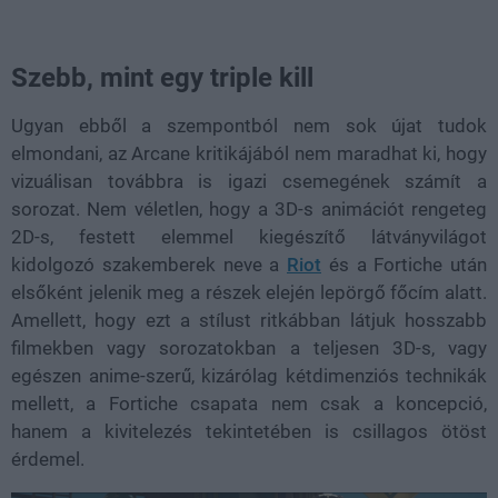
Szebb, mint egy triple kill
Ugyan ebből a szempontból nem sok újat tudok
elmondani, az Arcane kritikájából nem maradhat ki, hogy
vizuálisan továbbra is igazi csemegének számít a
sorozat. Nem véletlen, hogy a 3D-s animációt rengeteg
2D-s, festett elemmel kiegészítő látványvilágot
kidolgozó szakemberek neve a
Riot
és a Fortiche után
elsőként jelenik meg a részek elején lepörgő főcím alatt.
Amellett, hogy ezt a stílust ritkábban látjuk hosszabb
filmekben vagy sorozatokban a teljesen 3D-s, vagy
egészen anime-szerű, kizárólag kétdimenziós technikák
mellett, a Fortiche csapata nem csak a koncepció,
hanem a kivitelezés tekintetében is csillagos ötöst
érdemel.