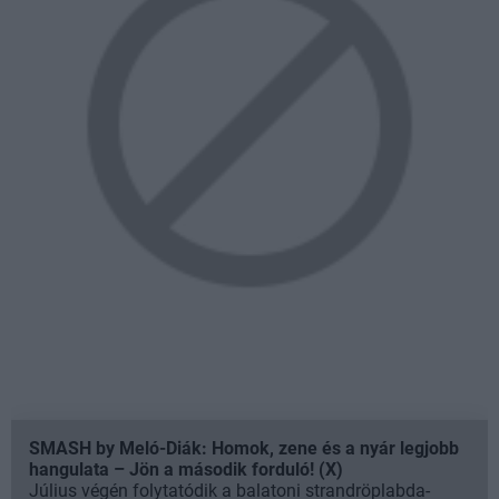
SMASH by Meló-Diák: Homok, zene és a nyár legjobb
hangulata – Jön a második forduló! (X)
Július végén folytatódik a balatoni strandröplabda-