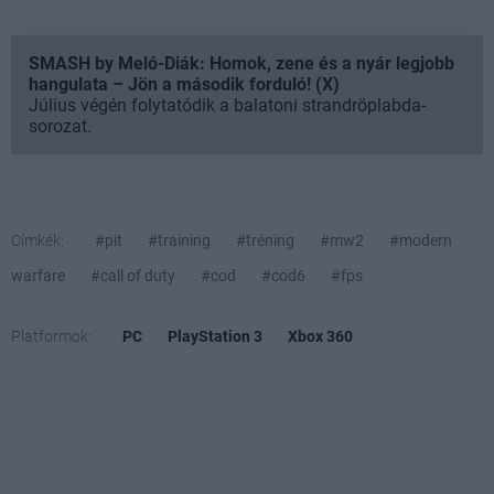
SMASH by Meló-Diák: Homok, zene és a nyár legjobb
hangulata – Jön a második forduló! (X)
Július végén folytatódik a balatoni strandröplabda-
sorozat.
Címkék:
#pit
#training
#tréning
#mw2
#modern
warfare
#call of duty
#cod
#cod6
#fps
Platformok:
PC
PlayStation 3
Xbox 360