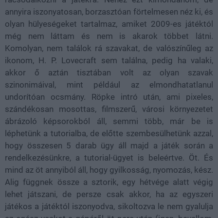
annyira iszonyatosan, borzasztóan förtelmesen néz ki, és
olyan hülyeségeket tartalmaz, amiket 2009-es játéktól
még nem láttam és nem is akarok többet látni.
Komolyan, nem találok rá szavakat, de valószínűleg az
ikonom, H. P. Lovecraft sem találna, pedig ha valaki,
akkor ő aztán tisztában volt az olyan szavak
szinonimáival, mint például az elmondhatatlanul
undorítóan ocsmány. Röpke intró után, ami pixeles,
szándékosan mosottas, filmszerű, városi környezetet
ábrázoló képsorokból áll, semmi több, már be is
léphetünk a tutorialba, de előtte szembesülhetünk azzal,
hogy összesen 5 darab ügy áll majd a játék során a
rendelkezésünkre, a tutorial-ügyet is beleértve. Öt. És
mind az öt annyiból áll, hogy gyilkosság, nyomozás, kész.
Alig függnek össze a sztorik, egy hétvége alatt végig
lehet játszani, de persze csak akkor, ha az egyszeri
játékos a játéktól iszonyodva, sikoltozva le nem gyalulja