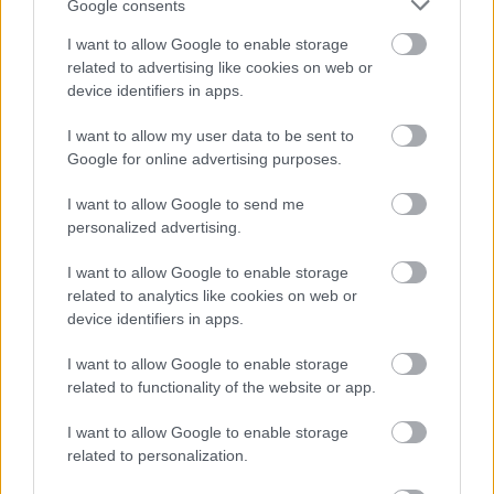
Google consents
bizonyítékokat stb., el lehet puzzle-ozni, semmi különös.
Rendelkezésünkre áll még mikroszkóp, halálosan
I want to allow Google to enable storage
related to advertising like cookies on web or
egyszerű, nagyítani lehet vele, élesíteni, és az egérrel
device identifiers in apps.
jobbra-balra mozgatni az adott tárgyat.
A számítógépeknél hangot lehet összehasonlítani és
I want to allow my user data to be sent to
kielemezni; DNS-t keresni és összehasonlítani; orvosi
Google for online advertising purposes.
adatbázisban kutatni; ujjlenyomatot figyelni stb. Minden
I want to allow Google to send me
borzasztóan egyszerű, ugyanis ha egy adott
personalized advertising.
számítógépen dolgozunk és előhozzuk az Evidence
gomb megnyomásával a bűnjeleket, akkor csak azt
I want to allow Google to enable storage
hozza elő, ami az adott gépre illik. Nincs anyázás, nincs
related to analytics like cookies on web or
gondolkodás, csak lineáris játékmenet. Jaj, de jó.
device identifiers in apps.
I want to allow Google to enable storage
related to functionality of the website or app.
I want to allow Google to enable storage
related to personalization.