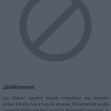
Játékmenet
Las Vegas-i ügyeket fogunk megoldani, egy noname
ember bőrébe bújva fogunk játszani, főszereplőnk pedig
Laurence Fishburne lesz (azaz Dr. Raymond Langston). A