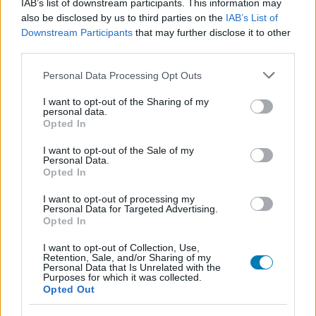
IAB’s list of downstream participants. This information may
also be disclosed by us to third parties on the
IAB’s List of
Downstream Participants
that may further disclose it to other
A nyomozóiroda
third parties.
Please note that this website/app uses one or more Google
Personal Data Processing Opt Outs
Ha úgy érezzük, hogy már roskadozunk a bizonyítékok
services and may gather and store information including but
alatt, akkor érdemes visszamenni a
not limited to your visit or usage behaviour. You may click to
I want to opt-out of the Sharing of my
personal data.
laborba/hullaházba/főnökhöz/tárgyalószobába. Ezek az
grant or deny consent to Google and its third-party tags to
Opted In
állandó helyek, a labor a legérdekesebb, de a hullaházban
use your data for below specified purposes in below Google
consent section.
is találhatunk fura dolgokat az adott páciensen. A labor
I want to opt-out of the Sale of my
Personal Data.
főfolyosóján állva látni, hogy háromfelé mehetünk: balra,
Opted In
jobbra és előre. Elöl csak egy darab lift van, ahol
I want to opt-out of processing my
körbenézhetünk és ennyi. (Minek csinálnak helyeket, ha
Personal Data for Targeted Advertising.
ott nem lehet semmit sem csinálni és ráadásul még
Opted In
ronda is?) A két laborszobában különféle
I want to opt-out of Collection, Use,
berendezéseket láthatunk, ha belépünk a szobába, a
Retention, Sale, and/or Sharing of my
Personal Data that Is Unrelated with the
monitorokon látszik, miket lehet rajtuk csinálni, öt perc
Purposes for which it was collected.
után kenni-vágni fogjuk a menetet. A jobboldali laborban
Opted Out
van egy nagy, kivilágított asztal, itt illeszthetünk össze