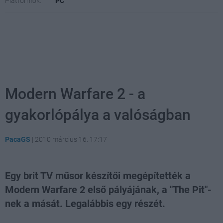
Platformok:
PC
Modern Warfare 2 - a
gyakorlópálya a valóságban
PacaGS
|
2010 március 16. 17:17
Egy brit TV műsor készítői megépítették a
Modern Warfare 2 első pályájának, a "The Pit"-
nek a mását. Legalábbis egy részét.
Loaded
:
Unmute