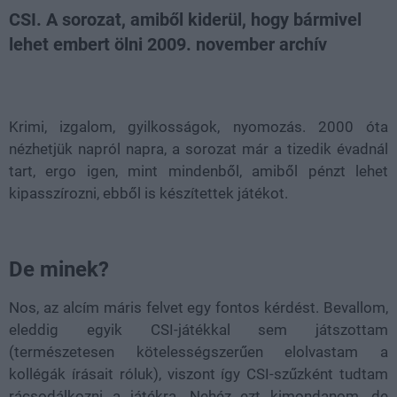
CSI. A sorozat, amiből kiderül, hogy bármivel
lehet embert ölni 2009. november archív
Loaded
:
Unmute
21.65%
Krimi, izgalom, gyilkosságok, nyomozás. 2000 óta
nézhetjük napról napra, a sorozat már a tizedik évadnál
tart, ergo igen, mint mindenből, amiből pénzt lehet
kipasszírozni, ebből is készítettek játékot.
De minek?
Nos, az alcím máris felvet egy fontos kérdést. Bevallom,
eleddig egyik CSI-játékkal sem játszottam
(természetesen kötelességszerűen elolvastam a
kollégák írásait róluk), viszont így CSI-szűzként tudtam
rácsodálkozni a játékra. Nehéz ezt kimondanom, de