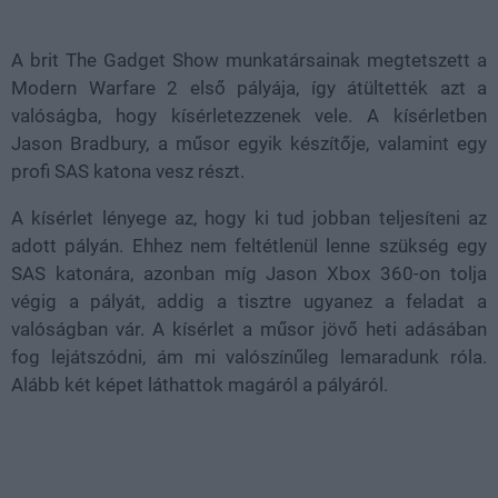
21.65%
A brit The Gadget Show munkatársainak megtetszett a
Modern Warfare 2 első pályája, így átültették azt a
valóságba, hogy kísérletezzenek vele. A kísérletben
Jason Bradbury, a műsor egyik készítője, valamint egy
profi SAS katona vesz részt.
A kísérlet lényege az, hogy ki tud jobban teljesíteni az
adott pályán. Ehhez nem feltétlenül lenne szükség egy
SAS katonára, azonban míg Jason Xbox 360-on tolja
végig a pályát, addig a tisztre ugyanez a feladat a
valóságban vár. A kísérlet a műsor jövő heti adásában
fog lejátszódni, ám mi valószínűleg lemaradunk róla.
Alább két képet láthattok magáról a pályáról.