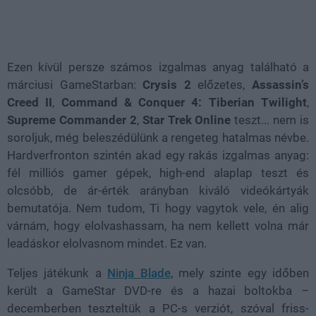
Ezen kívül persze számos izgalmas anyag található a
márciusi GameStarban:
Crysis 2
előzetes,
Assassin’s
Creed II
,
Command & Conquer 4: Tiberian Twilight
,
Supreme Commander 2
,
Star Trek Online
teszt... nem is
soroljuk, még beleszédülünk a rengeteg hatalmas névbe.
Hardverfronton szintén akad egy rakás izgalmas anyag:
fél milliós gamer gépek, high-end alaplap teszt és
olcsóbb, de ár-érték arányban kiváló videókártyák
bemutatója. Nem tudom, Ti hogy vagytok vele, én alig
várnám, hogy elolvashassam, ha nem kellett volna már
leadáskor elolvasnom mindet. Ez van.
Teljes játékunk a
Ninja Blade
, mely szinte egy időben
került a GameStar DVD-re és a hazai boltokba –
decemberben teszteltük a PC-s verziót, szóval friss-