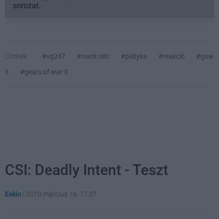
sorozat.
Címkék:
#vg247
#mark rein
#pletyka
#reakció
#gow
3
#gears of war 3
CSI: Deadly Intent - Teszt
Eskin
|
2010 március 16. 17:37