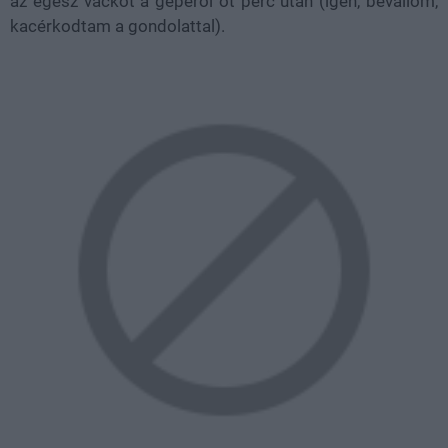
az egész vackot a gépéről öt perc után (igen, bevallom,
kacérkodtam a gondolattal).