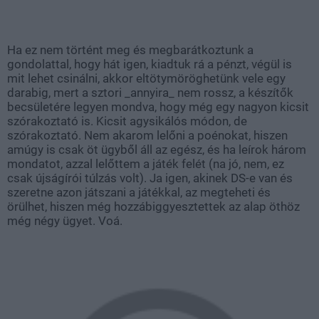
Ha ez nem történt meg és megbarátkoztunk a
gondolattal, hogy hát igen, kiadtuk rá a pénzt, végül is
mit lehet csinálni, akkor eltötymöröghetünk vele egy
darabig, mert a sztori _annyira_ nem rossz, a készítők
becsületére legyen mondva, hogy még egy nagyon kicsit
szórakoztató is. Kicsit agysikálós módon, de
szórakoztató. Nem akarom lelőni a poénokat, hiszen
amúgy is csak öt ügyből áll az egész, és ha leírok három
mondatot, azzal lelőttem a játék felét (na jó, nem, ez
csak újságírói túlzás volt). Ja igen, akinek DS-e van és
szeretne azon játszani a játékkal, az megteheti és
örülhet, hiszen még hozzábiggyesztettek az alap öthöz
még négy ügyet. Voá.