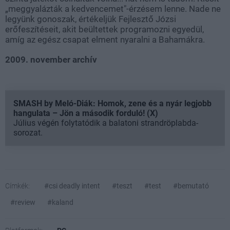
„meggyalázták a kedvencemet"-érzésem lenne. Nade ne
legyünk gonoszak, értékeljük Fejlesztő Józsi
erőfeszítéseit, akit beültettek programozni egyedül,
amíg az egész csapat elment nyaralni a Bahamákra.
2009. november archív
SMASH by Meló-Diák: Homok, zene és a nyár legjobb
hangulata – Jön a második forduló! (X)
Július végén folytatódik a balatoni strandröplabda-
sorozat.
Címkék:
#csi deadly intent
#teszt
#test
#bemutató
#review
#kaland