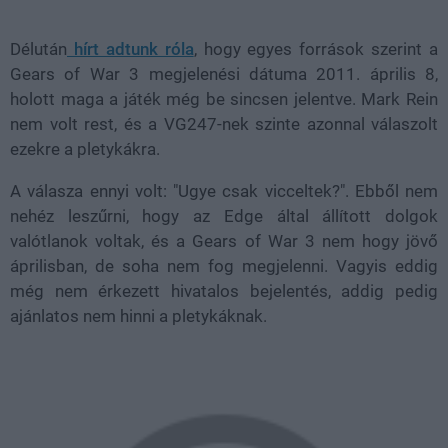
39.41%
Délután
hírt adtunk róla
, hogy egyes források szerint a
Gears of War 3 megjelenési dátuma 2011. április 8,
holott maga a játék még be sincsen jelentve. Mark Rein
nem volt rest, és a VG247-nek szinte azonnal válaszolt
ezekre a pletykákra.
A válasza ennyi volt: "Ugye csak vicceltek?". Ebből nem
nehéz leszűrni, hogy az Edge által állított dolgok
valótlanok voltak, és a Gears of War 3 nem hogy jövő
áprilisban, de soha nem fog megjelenni. Vagyis eddig
még nem érkezett hivatalos bejelentés, addig pedig
ajánlatos nem hinni a pletykáknak.