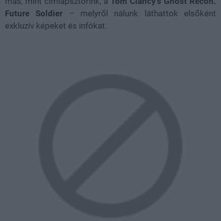
más, mint címlapsztorink, a
Tom Clancy’s Ghost Recon:
Future Soldier
– melyről nálunk láthattok elsőként
exkluzív képeket és infókat.