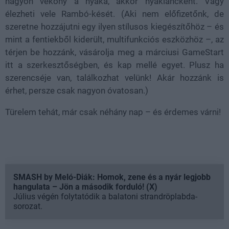
nagyon vékony a nyaka, akkor nyakláncként. Vagy
élezheti vele Rambó-kését. (Aki nem előfizetőnk, de
szeretne hozzájutni egy ilyen stílusos kiegészítőhöz – és
mint a fentiekből kiderült, multifunkciós eszközhöz –, az
térjen be hozzánk, vásárolja meg a márciusi GameStart
itt a szerkesztőségben, és kap mellé egyet. Plusz ha
szerencséje van, találkozhat velünk! Akár hozzánk is
érhet, persze csak nagyon óvatosan.)
Türelem tehát, már csak néhány nap – és érdemes várni!
SMASH by Meló-Diák: Homok, zene és a nyár legjobb
hangulata – Jön a második forduló! (X)
Július végén folytatódik a balatoni strandröplabda-
sorozat.