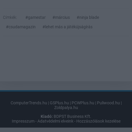
Címkék:
#gamestar
#március
#ninja blade
#csudamagazin
#lehet más a játékújságírás
ComputerTrends.hu
|
GSPlus.hu
|
PCWPlus.hu
|
Puliwood.hu
|
Zoldpalya.hu
Kiadó:
BDPST Business Kft.
Impresszum
-
Adatvédelmi elveink
-
Hozzászólások kezelése