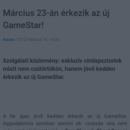
Március 23-án érkezik az új
GameStar!
mazur
|
2010 március 16. 16:36
Szolgálati közlemény: exkluzív címlapsztorink
miatt nem csütörtökön, hanem jövő kedden
érkezik az új GameStar.
Loaded
:
Unmute
21.65%
A hír igaz, jövő kedden érkezik az új GameStar.
Aggodalomra azonban semmi ok: csúszás oka nem