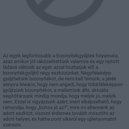
Az egyik legfontosabb a bizonyítékgyűjtés folyamata,
azaz amikor jól ráközelítettünk valamire és egy nyitott
ládává változik az egér, azzal hozhatjuk elő a
bizonyítékgyűjtő négy eszközünket. Négyféleképp
gyűjthetünk bizonyítékot, de nem kell félnünk, a játék
annyira lineáris, hogy nem engedi, hogy többféleképpen
gyűjtsünk bizonyítékot, a mellettünk álló, aktuális
segítőtársunk mindig mondja, hogy melyik jó, melyik
nem. Ezzel is vigyázzunk azért, mert elképzelhető, hogy
rámondja, hogy „biztos jó az?", mire mi eltennénk az
adott eszközt, viszont érdemes tovább möszölni az
adott helyen, és hátha pont sikerül egy ujjlenyomatot
szerezni.