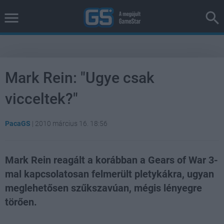
Mark Rein: "Ugye csak
vicceltek?"
PacaGS
|
2010 március 16. 18:56
Mark Rein reagált a korábban a Gears of War 3-
mal kapcsolatosan felmerült pletykákra, ugyan
meglehetősen szűkszavúan, mégis lényegre
törően.
Loaded
:
Unmute