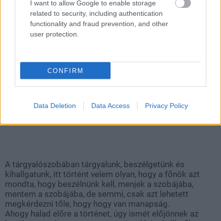
I want to allow Google to enable storage
related to security, including authentication
functionality and fraud prevention, and other
user protection.
CONFIRM
Data Deletion
Data Access
Privacy Policy
A tárgyalószobában tárgyalunk, beszélgetünk és
kihallgatunk, itt történt velem olyan, hogy a főnök azt
mondta, hogy beszélnünk kell, menjek a szobájába,
mentem a szobájába, de semmi, csak azt lehetett
megkérdezni tőle, hogy hogy van manapság.
Ahogy halad előre a történet, úgy ismét előjönnek az