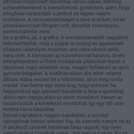
intróban megismert mosottas városi képek, illetőleg
achievementeket is szerezhetünk, gondolom, azért, hogy
pörgőssé varázsolják a játékot és legyen valami
motiváció. A sorozatszerűséget a zene is erősíti, kicsit
amerikaisorozat-fílingem volt, abszolút szokványos,
semmi különös-zene.
De a grafika, jaj, a grafika. A sorozatszereplők nagyjából
felismerhetőek, még a szájuk is mozog és igyekeznek
kifejezni valamilyen érzelmet, ami néha sikerül nekik,
néha nem. A környezet az iszonytatóval határos, direkt
lefényképeztem a főnök irodájának jobboldali részét a
zászlóval, majd nézzétek meg, megéri felfedezni az apró
gyönyörűségeket. A beállításokban alig lehet valamit
állítani, hiába veszed fel a felbontást, attól még ronda
marad. Van benne egy olyan bug, hogy sokszor, ha
felgyorsítod egy szereplő beszédét a Space gombbal,
akkor nem hagyja abba az adott mondatot, hanem az
összecsúszik a következő mondattal, így egy idő után
mintha kórus beszélne.
Szóval sajnálatos, nagyon sajnálatos, a sorozat
rajongóinak biztos tetszeni fog, de személy szerint, ha az
X-aktákból (aminek hatalmas fanja vagyok) egy ilyen
szintű játékot csináltak volna... hát nem is tudom. Kicsit