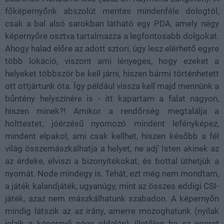
főképernyőnk abszolút mentes mindenféle dologtól,
csak a bal alsó sarokban látható egy PDA, amely négy
képernyőre osztva tartalmazza a legfontosabb dolgokat.
Ahogy halad előre az adott sztori, úgy lesz elérhető egyre
több lokáció, viszont ami lényeges, hogy ezeket a
helyeket többször be kell járni, hiszen bármi történhetett
ott ottjártunk óta. Így például vissza kell majd mennünk a
bűntény helyszínére is - itt kapartam a falat nagyon,
hiszen minek?! Amikor a rendőrség megtalálja a
holttestet, jóérzésű nyomozó mindent lefényképez,
mindent elpakol, ami csak kellhet, hiszen később a fél
világ összemászkálhatja a helyet, ne adj' Isten akinek az
az érdeke, elviszi a bizonyítékokat, és bottal üthetjük a
nyomát. Node mindegy is. Tehát, ezt még nem mondtam,
a játék kalandjáték, ugyanúgy, mint az összes eddigi CSI-
játék, azaz nem mászkálhatunk szabadon. A képernyőn
mindig látszik az az irány, amerre mozoghatunk (nyilak
jelzik a képernyő négy oldalán), illetőleg ha az egeret