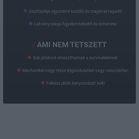
Disztópiája egyszerre taszító és magával ragadó
Látványvilága figyelemfelkeltő és koherens
AMI NEM TETSZETT
Sok játékost elriaszthatnak a survivalelemek
Mechanikái nagy része átgondolatlan vagy csiszolatlan
Félkész játék benyomását kelti