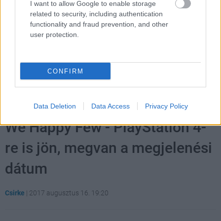
I want to allow Google to enable storage
related to security, including authentication
functionality and fraud prevention, and other
user protection.
CONFIRM
Hozzászólások
Data Deletion
Data Access
Privacy Policy
We Happy Few - PlayStation 4-
re is jön, megvan a megjelenési
dátum
Csirke
|
2017 augusztus 16. 19:20