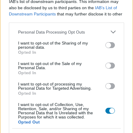
IAB’s list of downstream participants. This information may
also be disclosed by us to third parties on the
IAB’s List of
Downstream Participants
that may further disclose it to other
third parties.
Please note that this website/app uses one or more Google
-
Doom 3: BFG Edition szinkron
(Portolás: amagony)
Personal Data Processing Opt Outs
services and may gather and store information including but
not limited to your visit or usage behaviour. You may click to
I want to opt-out of the Sharing of my
personal data.
grant or deny consent to Google and its third-party tags to
Opted In
use your data for below specified purposes in below Google
consent section.
I want to opt-out of the Sale of my
Personal Data.
Opted In
I want to opt-out of processing my
Personal Data for Targeted Advertising.
Opted In
I want to opt-out of Collection, Use,
Retention, Sale, and/or Sharing of my
Personal Data that Is Unrelated with the
Purposes for which it was collected.
Opted Out
Jó szórakozást kívánunk hozzájuk és köszönjük a
fordítók munkáját! Ha esetleg letölthetővé vált olyan