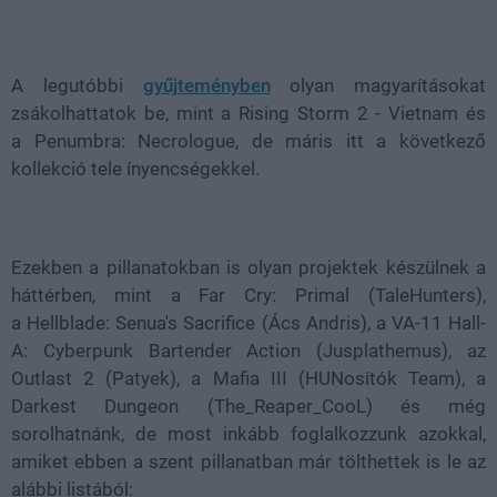
Loaded
:
Unmute
100.00%
A legutóbbi
gyűjteményben
olyan magyarításokat
zsákolhattatok be, mint a Rising Storm 2 - Vietnam és
a Penumbra: Necrologue, de máris itt a következő
kollekció tele ínyencségekkel.
Ezekben a pillanatokban is olyan projektek készülnek a
háttérben, mint a Far Cry: Primal (TaleHunters),
a Hellblade: Senua's Sacrifice (Ács Andris), a VA-11 Hall-
A: Cyberpunk Bartender Action (Jusplathemus), az
Outlast 2 (Patyek), a Mafia III (HUNosítók Team), a
Darkest Dungeon (The_Reaper_CooL) és még
sorolhatnánk, de most inkább foglalkozzunk azokkal,
amiket ebben a szent pillanatban már tölthettek is le az
alábbi listából: