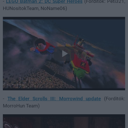
-
LEGO Batman 2: DC Super Heroes
(Fordítók: Peti321,
HUNosítokTeam, NoName06)
-
The Elder Scrolls III: Morrowind update
(Fordítók:
MorroHun Team)