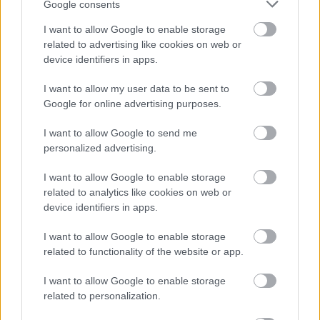
Google consents
magyarítás, ami nem szerepel a listában, írjátok meg
I want to allow Google to enable storage
a
szada@gamestar.hu
e-mail címre.
related to advertising like cookies on web or
device identifiers in apps.
I want to allow my user data to be sent to
SMASH by Meló-Diák: Homok, zene és a nyár legjobb
Google for online advertising purposes.
hangulata – Jön a második forduló! (X)
Július végén folytatódik a balatoni strandröplabda-
I want to allow Google to send me
sorozat.
personalized advertising.
I want to allow Google to enable storage
related to analytics like cookies on web or
device identifiers in apps.
Címkék:
#magyarítások
#fordítások
#resident evil 6
#child of light
#the walking dead
#minecraft: story mode
I want to allow Google to enable storage
related to functionality of the website or app.
#castlevania
#lego batman 2: dc super heroes
I want to allow Google to enable storage
Platformok:
PC
related to personalization.