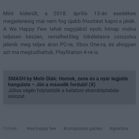
Mint kiderült, a 2018. április 13-án esedékes
megjelenésig már nem fog újabb frissítést kapni a játék.
A We Happy Few tehát nagyjából nyolc hónap múlva
teljesen készen, remélhetőleg tökéletesre csiszolva
jelenik meg teljes áron PC-re, Xbox One-ra, és ahogyan
azt ma megtudhattuk, PlayStation 4-re is.
SMASH by Meló-Diák: Homok, zene és a nyár legjobb
hangulata – Jön a második forduló! (X)
Július végén folytatódik a balatoni strandröplabda-
sorozat.
Címkék:
#we happy few
#compulsion games
#gearbox