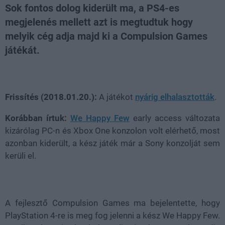
Sok fontos dolog kiderült ma, a PS4-es
megjelenés mellett azt is megtudtuk hogy
melyik cég adja majd ki a Compulsion Games
játékát.
Loaded
:
Unmute
80.09%
Frissítés (2018.01.20.):
A játékot
nyárig elhalasztották
.
Korábban írtuk:
We Happy Few
early access változata
kizárólag PC-n és Xbox One konzolon volt elérhető, most
azonban kiderült, a kész játék már a Sony konzolját sem
kerüli el.
A fejlesztő Compulsion Games ma bejelentette, hogy
PlayStation 4-re is meg fog jelenni a kész We Happy Few.