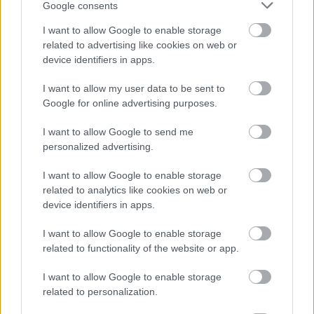
Google consents
Lesz ez még több is, mire a végére érek.
I want to allow Google to enable storage
daev
- Egyetlen apró pici tartalommorzsa sem maradt
related to advertising like cookies on web or
device identifiers in apps.
már a
Vampire Crawlersben
. Nagyon szomorú vagyok.
Most minden üresnek tűnik, úgyhogy addig sétálok a
I want to allow my user data to be sent to
hulló, fekete-fehér levelek között, amíg meg nem érkezik
Google for online advertising purposes.
az első DLC.
I want to allow Google to send me
Na jó, természetesen elkezdtem az új Heroest, úgyhogy
personalized advertising.
csak át kell kapcsolnom az agyam és újra
I want to allow Google to enable storage
visszaköltöznek a színek a világba.
related to analytics like cookies on web or
device identifiers in apps.
I want to allow Google to enable storage
Chava
- Nem lett életem Cthulhu-játéka a The Cosmic
related to functionality of the website or app.
Abyss, de arra teljesen jó volt, hogy tovább táplálja
I want to allow Google to enable storage
rajongásomat a lovecrafti horror iránt. Gyorsan össze is
related to personalization.
raktam egy listát olyan, kéznél lévő címekből, mint a Call