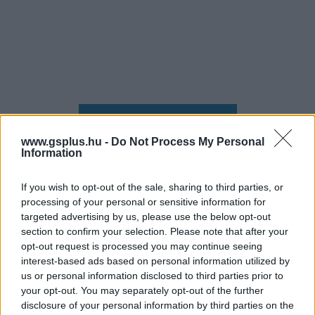
Hozzászólások
www.gsplus.hu -
Do Not Process My Personal
Information
Ezzel játszunk a hétvégén:
If you wish to opt-out of the sale, sharing to third parties, or
processing of your personal or sensitive information for
Forza Horizon 6 és Diablo IV:
targeted advertising by us, please use the below opt-out
section to confirm your selection. Please note that after your
Lord of Hatred
opt-out request is processed you may continue seeing
interest-based ads based on personal information utilized by
us or personal information disclosed to third parties prior to
Chavalier
|
2026 május 9. 16:32
your opt-out. You may separately opt-out of the further
disclosure of your personal information by third parties on the