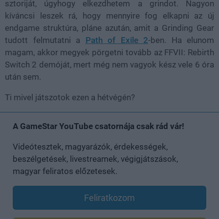
sztoriját, úgyhogy elkezdhetem a grindot. Nagyon
kíváncsi leszek rá, hogy mennyire fog elkapni az új
endgame struktúra, pláne azután, amit a Grinding Gear
tudott felmutatni a
Path of Exile 2
-ben. Ha elunom
magam, akkor megyek pörgetni tovább az FFVII: Rebirth
Switch 2 demóját, mert még nem vagyok kész vele 6 óra
után sem.
Ti mivel játszotok ezen a hétvégén?
A GameStar YouTube csatornája csak rád vár!
Videótesztek, magyarázók, érdekességek,
beszélgetések, livestreamek, végigjátszások,
magyar feliratos előzetesek.
Feliratkozom