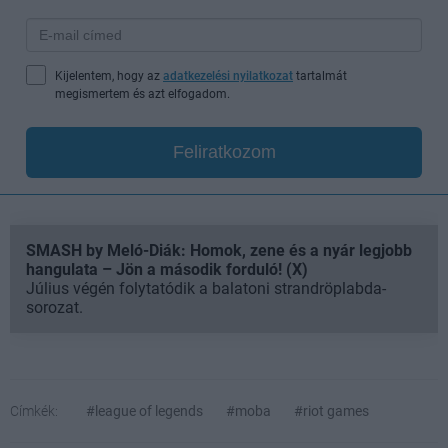
Kijelentem, hogy az
adatkezelési nyilatkozat
tartalmát
megismertem és azt elfogadom.
Feliratkozom
SMASH by Meló-Diák: Homok, zene és a nyár legjobb
hangulata – Jön a második forduló! (X)
Július végén folytatódik a balatoni strandröplabda-
sorozat.
Címkék:
#league of legends
#moba
#riot games