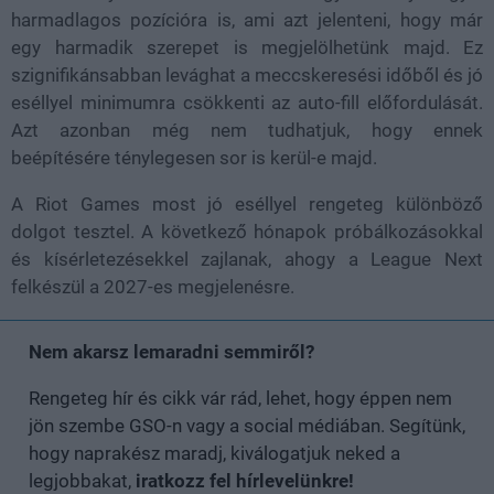
harmadlagos pozícióra is, ami azt jelenteni, hogy már
egy harmadik szerepet is megjelölhetünk majd. Ez
szignifikánsabban levághat a meccskeresési időből és jó
eséllyel minimumra csökkenti az auto-fill előfordulását.
Azt azonban még nem tudhatjuk, hogy ennek
beépítésére ténylegesen sor is kerül-e majd.
A Riot Games most jó eséllyel rengeteg különböző
dolgot tesztel. A következő hónapok próbálkozásokkal
és kísérletezésekkel zajlanak, ahogy a League Next
felkészül a 2027-es megjelenésre.
Nem akarsz lemaradni semmiről?
Rengeteg hír és cikk vár rád, lehet, hogy éppen nem
jön szembe GSO-n vagy a social médiában. Segítünk,
hogy naprakész maradj, kiválogatjuk neked a
legjobbakat,
iratkozz fel hírlevelünkre!