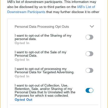
IAB’s list of downstream participants. This information may
Megzabolázzuk a japán autókultúra csodáit és
also be disclosed by us to third parties on the
IAB’s List of
Downstream Participants
that may further disclose it to other
a pokol démonait.
third parties.
Loaded
:
Unmute
Please note that this website/app uses one or more Google
Personal Data Processing Opt Outs
21.65%
services and may gather and store information including but
not limited to your visit or usage behaviour. You may click to
I want to opt-out of the Sharing of my
Nem múlhat el úgy hétvége, hogy ne számolnánk be
personal data.
grant or deny consent to Google and its third-party tags to
arról, épp milyen címek zabálják fel az életünket.
Opted In
use your data for below specified purposes in below Google
Ugyanerre buzdítunk benneteket is, örömmel olvassuk,
consent section.
I want to opt-out of the Sale of my
hogy kinél milyen játékok pörögnek, hiszen lehet, hogy
Personal Data.
Opted In
pont egy hozza meg a kedvünket a következő nagy
kalandhoz.
I want to opt-out of processing my
Personal Data for Targeted Advertising.
Opted In
Csirke
- Mazurral szinte megállás nélkül pörög a
Diablo
IV: Lord of Hatred
, brutális vérengzést tud produkálni
I want to opt-out of Collection, Use,
Torment 12-es nehézségen is a warlockom, csak épp az
Retention, Sale, and/or Sharing of my
Personal Data that Is Unrelated with the
ő száját is egészen könnyen elkenik még a rosszaságok.
Purposes for which it was collected.
Opted Out
Közben egy ijesztegetős játékot is tesztelek, eddig
háromszor ordítottam a tévével, mert úgy beparáztam.