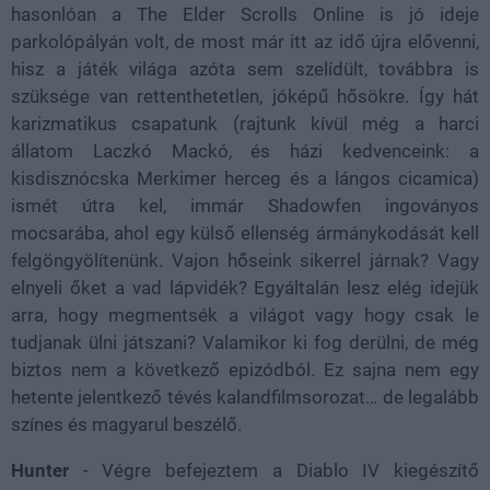
hasonlóan a The Elder Scrolls Online is jó ideje
parkolópályán volt, de most már itt az idő újra elővenni,
hisz a játék világa azóta sem szelídült, továbbra is
szüksége van rettenthetetlen, jóképű hősökre. Így hát
karizmatikus csapatunk (rajtunk kívül még a harci
állatom Laczkó Mackó, és házi kedvenceink: a
kisdisznócska Merkimer herceg és a lángos cicamica)
ismét útra kel, immár Shadowfen ingoványos
mocsarába, ahol egy külső ellenség ármánykodását kell
felgöngyölítenünk. Vajon hőseink sikerrel járnak? Vagy
elnyeli őket a vad lápvidék? Egyáltalán lesz elég idejük
arra, hogy megmentsék a világot vagy hogy csak le
tudjanak ülni játszani? Valamikor ki fog derülni, de még
biztos nem a következő epizódból. Ez sajna nem egy
hetente jelentkező tévés kalandfilmsorozat… de legalább
színes és magyarul beszélő.
Hunter
- Végre befejeztem a Diablo IV kiegészítő