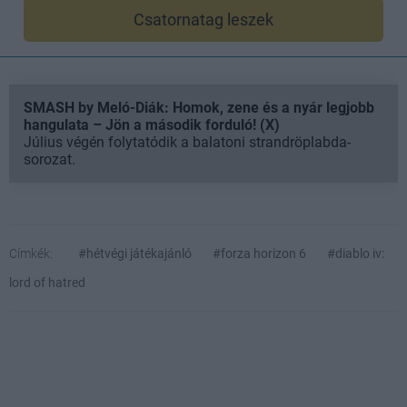
Csatornatag leszek
SMASH by Meló-Diák: Homok, zene és a nyár legjobb
hangulata – Jön a második forduló! (X)
Július végén folytatódik a balatoni strandröplabda-
sorozat.
Címkék:
#hétvégi játékajánló
#forza horizon 6
#diablo iv:
lord of hatred