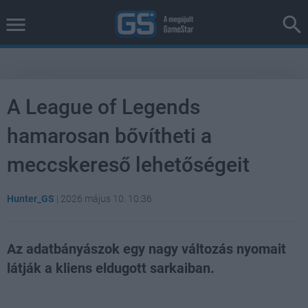
A League of Legends
hamarosan bővítheti a
meccskereső lehetőségeit
Hunter_GS
|
2026 május 10. 10:36
Az adatbányászok egy nagy változás nyomait
látják a kliens eldugott sarkaiban.
Loaded
:
Unmute
38.25%