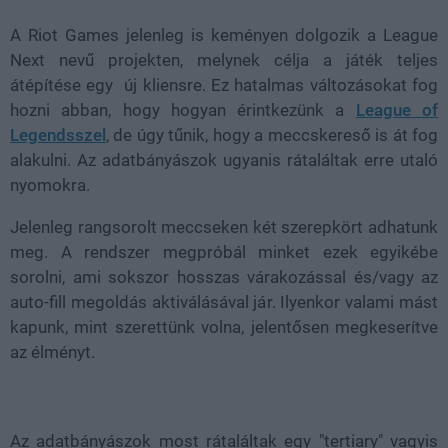
A Riot Games jelenleg is keményen dolgozik a League
Next nevű projekten, melynek célja a játék teljes
átépítése egy új kliensre. Ez hatalmas változásokat fog
hozni abban, hogy hogyan érintkezünk a
League of
Legendsszel
, de úgy tűnik, hogy a meccskereső is át fog
alakulni. Az adatbányászok ugyanis rátaláltak erre utaló
nyomokra.
Jelenleg rangsorolt meccseken két szerepkört adhatunk
meg. A rendszer megpróbál minket ezek egyikébe
sorolni, ami sokszor hosszas várakozással és/vagy az
auto-fill megoldás aktiválásával jár. Ilyenkor valami mást
kapunk, mint szerettünk volna, jelentősen megkeserítve
az élményt.
Az adatbányászok most rátaláltak egy "tertiary" vagyis