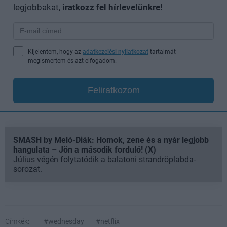
legjobbakat,
iratkozz fel hírlevelünkre!
Kijelentem, hogy az
adatkezelési nyilatkozat
tartalmát
megismertem és azt elfogadom.
Feliratkozom
SMASH by Meló-Diák: Homok, zene és a nyár legjobb
hangulata – Jön a második forduló! (X)
Július végén folytatódik a balatoni strandröplabda-
sorozat.
Címkék:
#wednesday
#netflix