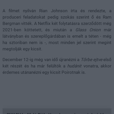
A filmet nyilván Rian Johnson írta és rendezte, a
produceri feladatokat pedig szokás szerint ő és Ram
Bergman vitték. A Netflix két folytatásra szerződött még
2021-ben köttetett, és miután a
Glass Onion
már
látványban és szereplőgárdában is emelt a téten - még
ha sztoriban nem is -, most minden jel szerint megint
megtolják egy kicsit.
December 12-ig még van idő újranézni a
Tőrbe ejtve
első
két részét és ha már felültök a
hudánit
vonatra, akkor
érdemes utánanézni egy kicsit Poirotnak is.