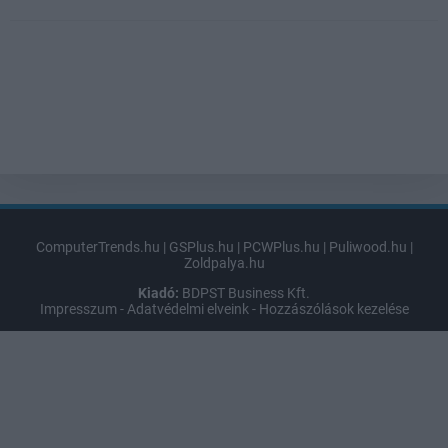
ComputerTrends.hu
|
GSPlus.hu
|
PCWPlus.hu
|
Puliwood.hu
|
Zoldpalya.hu
Kiadó:
BDPST Business Kft.
Impresszum
-
Adatvédelmi elveink
-
Hozzászólások kezelése