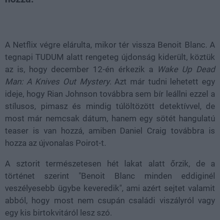
Loaded
:
Unmute
38.35%
A Netflix végre elárulta, mikor tér vissza Benoit Blanc. A
tegnapi TUDUM alatt rengeteg újdonság kiderült, köztük
az is, hogy december 12-én érkezik a
Wake Up Dead
Man: A Knives Out Mystery
. Azt már tudni lehetett egy
ideje, hogy Rian Johnson továbbra sem bír leállni ezzel a
stílusos, pimasz és mindig túlöltözött detektívvel, de
most már nemcsak dátum, hanem egy sötét hangulatú
teaser is van hozzá, amiben Daniel Craig továbbra is
hozza az újvonalas Poirot-t.
A sztorit természetesen hét lakat alatt őrzik, de a
történet szerint "Benoit Blanc minden eddiginél
veszélyesebb ügybe keveredik", ami azért sejtet valamit
abból, hogy most nem csupán családi viszályról vagy
egy kis birtokvitáról lesz szó.