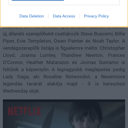
visszatér: Emma Myers, Joy Sunday, Moosa Mostafa,
Georgie Farmer, Victor Dorobantu, Catherine Zeta-Jones,
Data Deletion
Data Access
Privacy Policy
Luis Guzmán, Luyanda Unati Lewis-Nyawo, Jamie
McShane és Fred Armisen újra láthatók lesznek. Emellett
új, állandó szereplőként csatlakozik Steve Buscemi, Billie
Piper, Evie Templeton, Owen Painter és Noah Taylor. A
vendégszereplők listája is figyelemre méltó: Christopher
Lloyd, Joanna Lumley, Thandiwe Newton, Frances
O'Connor, Heather Matarazzo és Joonas Suotamo is
feltűnik a képernyőn. A legnagyobb meglepetés pedig
Lady Gaga, aki Rosaline Rotwoodot, a Nevermore
legendás tanárát alakítja majd - ő is keresztezi
Wednesday útját.