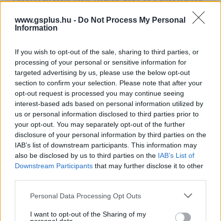
SMASH by Meló-Diák: Homok, zene és a nyár legjobb
hangulata – Jön a második forduló! (X)
Július végén folytatódik a balatoni strandröplabda-
www.gsplus.hu -
Do Not Process My Personal
Information
sorozat.
If you wish to opt-out of the sale, sharing to third parties, or
processing of your personal or sensitive information for
targeted advertising by us, please use the below opt-out
Címkék:
#netflix
#rian johnson
#knives out
#wake up
section to confirm your selection. Please note that after your
opt-out request is processed you may continue seeing
dead man
interest-based ads based on personal information utilized by
us or personal information disclosed to third parties prior to
your opt-out. You may separately opt-out of the further
disclosure of your personal information by third parties on the
IAB’s list of downstream participants. This information may
also be disclosed by us to third parties on the
IAB’s List of
Downstream Participants
that may further disclose it to other
third parties.
Please note that this website/app uses one or more Google
Personal Data Processing Opt Outs
Hozzászólások
services and may gather and store information including but
not limited to your visit or usage behaviour. You may click to
I want to opt-out of the Sharing of my