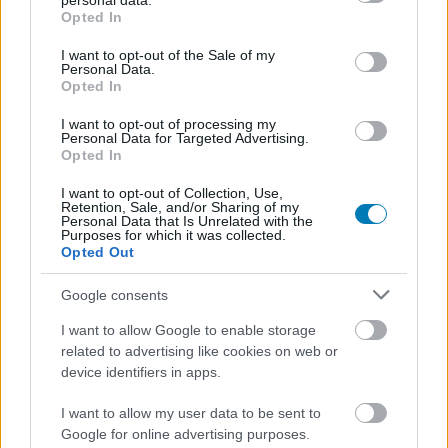
personal data.
grant or deny consent to Google and its third-party tags to
Opted In
use your data for below specified purposes in below Google
A Netflix bemutatta a
consent section.
I want to opt-out of the Sale of my
Personal Data.
Opted In
Wednesday új évadának első
I want to opt-out of processing my
hat percét, és komoly
Personal Data for Targeted Advertising.
Opted In
meglepetésekre készülhetünk
I want to opt-out of Collection, Use,
Retention, Sale, and/or Sharing of my
Personal Data that Is Unrelated with the
Csirke
|
2025 június 1. 09:05
Purposes for which it was collected.
Opted Out
Google consents
Sorozatgyilkos, pszichés erő és Lady Gaga -
I want to allow Google to enable storage
augusztusban jön a Wednesday 2. évada.
related to advertising like cookies on web or
device identifiers in apps.
Loaded
:
Unmute
21.86%
I want to allow my user data to be sent to
Friss rémálmok és új ellenségek várnak Wednesday
Google for online advertising purposes.