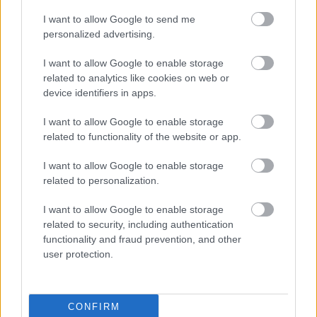
Addamsre az idei nyár végén. A Netflix a hétvégi Tudum
I want to allow Google to send me
eseményen tette közzé a "Wednesday" második
personalized advertising.
évadának első hat percét, amelyből kiderült: Haley Joel
Osment egy sorozatgyilkost alakít, akit csak Kansas City
I want to allow Google to enable storage
Skalpolóként ismernek.
related to analytics like cookies on web or
device identifiers in apps.
"Egy sorozatgyilkos pincéjében vagyok megkötözve. Ki
mondta, hogy az álmok nem válnak valóra?" - kezdi a
I want to allow Google to enable storage
related to functionality of the website or app.
jelenetet Wednesday (Jenna Ortega), miközben
hátborzongató babák veszik körül. A narrációból kiderül,
I want to allow Google to enable storage
hogy a nyári szünetét azzal töltötte, hogy a Skalpoló
related to personalization.
nyomába eredt. Amikor végül szembesíti a gyilkossal, az
foglyul ejti, majd egy Wednesdayre hasonlító babát
I want to allow Google to enable storage
related to security, including authentication
mutat neki. A lány ezután pszichés képességeit bevetve
functionality and fraud prevention, and other
kiszabadítja magát és támadásba lendül.
user protection.
CONFIRM
Ortegához a megszokott szereplőgárda nagy része