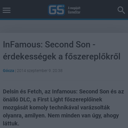
InFamous: Second Son -
érdekességek a főszereplőkről
Gócza
|
2014 szeptember 9. 20:38
Delsin és Fetch, az Infamous: Second Son és az
önálló DLC, a First Light főszereplőinek
mozgását komoly technikával varázsolták
olyanra, amilyen. Nem minden van úgy, ahogy
láttuk.