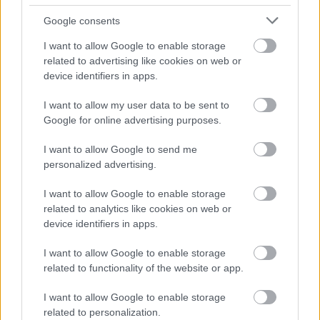
daev
|
2014 szeptember 8. 21:58
Google consents
I want to allow Google to enable storage
Mert ugye a játékos igazából a pénztárcájával
related to advertising like cookies on web or
device identifiers in apps.
szavaz. A heti játékeladási toplistánkat egy
újonnan érkező cím hódította meg, de jövő
I want to allow my user data to be sent to
héten újabb trónfosztásra számítunk.
Google for online advertising purposes.
I want to allow Google to send me
Loaded
:
Unmute
80.09%
personalized advertising.
Múlt héten írtunk arról, hogy a
játékvásárlás boldogabbá
I want to allow Google to enable storage
tesz
, úgyhogy ünnepeljük most együtt a fogyasztói
related to analytics like cookies on web or
társadalmat a heti játékeladási toplistánkkal.
device identifiers in apps.
Azaz az angolokéval, de ez most mindegy is. A
I want to allow Google to enable storage
related to functionality of the website or app.
csecsemők és medencék nélkül
, ámde
hatalmas
vécékkel
érkező The Sims 4 az első helyen nyitott a Uk
I want to allow Google to enable storage
Charts-on, letaszítva onnan a
Metro Redux
-ot. A 4A
related to personalization.