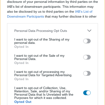
disclosure of your personal information by third parties on the
IAB’s list of downstream participants. This information may
Platformok:
PlayStation 4
also be disclosed by us to third parties on the
IAB’s List of
Downstream Participants
that may further disclose it to other
third parties.
Please note that this website/app uses one or more Google
Personal Data Processing Opt Outs
services and may gather and store information including but
not limited to your visit or usage behaviour. You may click to
I want to opt-out of the Sharing of my
personal data.
grant or deny consent to Google and its third-party tags to
Opted In
use your data for below specified purposes in below Google
consent section.
Hozzászólások
I want to opt-out of the Sale of my
Personal Data.
Opted In
I want to opt-out of processing my
Heti játékeladási toplista - ezek
Personal Data for Targeted Advertising.
Opted In
voltak a hét legSIMpatikusabb
I want to opt-out of Collection, Use,
Retention, Sale, and/or Sharing of my
játékai
Personal Data that Is Unrelated with the
Purposes for which it was collected.
Opted Out