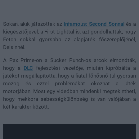
Loaded
:
Unmute
100.00%
Sokan, akik játszottak az
Infamous: Second Sonnal
és a
kiegészítőjével, a First Lighttal is, azt gondolhatták, hogy
Fetch sokkal gyorsabb az alapjáték főszereplőjénél,
Delsinnél.
A Pax Prime-on a Sucker Punch-os arcok elmondták,
hogy a
DLC
fejlesztési vezetője, miután kipróbálta a
játékot megállapította, hogy a fiatal főhősnő túl gyorsan
mozog és ezzel problémákat okozhat a játék
motorjában. Most egy videóban mindenki megtekintheti,
hogy mekkora sebességkülönbség is van valójában a
két karakter között.