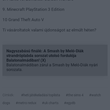
9. Minecraft PlayStation 3 Edition
10 Grand Theft Auto V
Ti vásároltatok valami újdonságot az elmúlt héten?
Nagyszabású finálé: A Smash by Meló-Diák
strandröplabda sorozat utolsó fordulója
Balatonalmádiban! (X)
Balatonalmádiban zárul a Smash by Meló-Diák nyári
sorozata.
Címkék:
#heti játékeladási toplista
#the sims 4
#watch
dogs
#metro redux
#uk charts
#egyéb