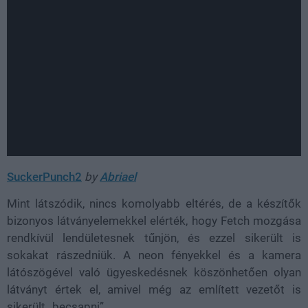
SuckerPunch2
by
Abriael
Mint látszódik, nincs komolyabb eltérés, de a készítők
bizonyos látványelemekkel elérték, hogy Fetch mozgása
rendkívül lendületesnek tűnjön, és ezzel sikerült is
sokakat rászedniük.
A neon fényekkel és a kamera
látószögével való ügyeskedésnek köszönhetően olyan
látványt értek el, amivel még az említett vezetőt is
sikerült „becsapni”.