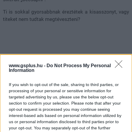
Ti is sokkal gyorsabbnak éreztétek a kisasszonyt, vagy
titeket nem tudtak megtéveszteni?
Nagyszabású finálé: A Smash by Meló-Diák
www.gsplus.hu -
Do Not Process My Personal
strandröplabda sorozat utolsó fordulója
Information
Balatonalmádiban! (X)
Balatonalmádiban zárul a Smash by Meló-Diák nyári
If you wish to opt-out of the sale, sharing to third parties, or
sorozata.
processing of your personal or sensitive information for
targeted advertising by us, please use the below opt-out
section to confirm your selection. Please note that after your
opt-out request is processed you may continue seeing
interest-based ads based on personal information utilized by
Címkék:
#infamous: second son
#infamous: first light
us or personal information disclosed to third parties prior to
#sucker punch
#akció
#kaland
your opt-out. You may separately opt-out of the further