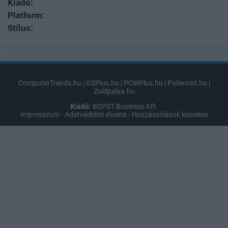
Kiadó:
Platform:
Stílus:
ComputerTrends.hu
|
GSPlus.hu
|
PCWPlus.hu
|
Puliwood.hu
|
Zoldpalya.hu
Kiadó:
BDPST Business Kft.
Impresszum
-
Adatvédelmi elveink
-
Hozzászólások kezelése