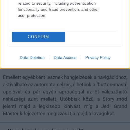
related to security, including authentication
functionality and fraud prevention, and other
user protection.
A
Star Wars Jedi: Survivor
fejlesztésének vezetője, Jonas
Lundqvist egy blogposztban mesélte, hogy első körben
mindenki kihasználhatja majd a lassított játékopciót. Ezt
CONFIRM
eredetileg csak a harchoz tervezték, hogy
megkönnyítsék annak menetét, de idővel rájöttek, hogy a
platformer szekciókra és minden másra is rá tudják
Data Deletion
Data Access
Privacy Policy
húzni.
Emellett egyébként lesznek hangjelzések a navigációhoz,
aktiválható az automata célzás, élhetünk a "button-mash"
opcióval, és pár egyéb aprósággal az öt választható
nehézségi szint mellett. Utóbbiak közül a Story mód
jelenti majd a legkisebb kihívást, míg a Jedi Grand
Master kifejezetten megizzasztja majd a lovagokat.