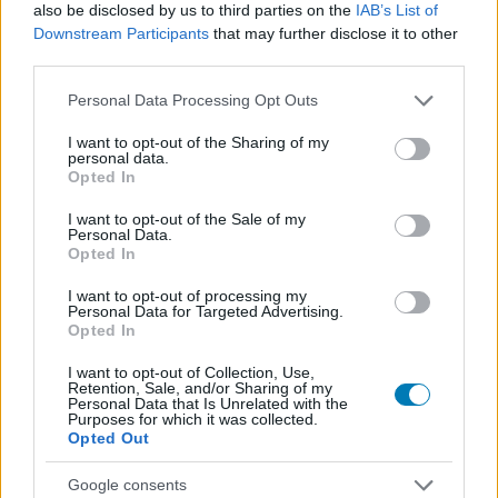
also be disclosed by us to third parties on the
IAB’s List of
Downstream Participants
that may further disclose it to other
third parties.
Please note that this website/app uses one or more Google
Personal Data Processing Opt Outs
services and may gather and store information including but
not limited to your visit or usage behaviour. You may click to
I want to opt-out of the Sharing of my
personal data.
grant or deny consent to Google and its third-party tags to
Hozzászólások
Opted In
use your data for below specified purposes in below Google
consent section.
I want to opt-out of the Sale of my
Personal Data.
Opted In
A Star Wars Jedi: Survivor egy
I want to opt-out of processing my
Personal Data for Targeted Advertising.
rakat funkcióval éri el, hogy
Opted In
bárki végig tudja játszani
I want to opt-out of Collection, Use,
Retention, Sale, and/or Sharing of my
Personal Data that Is Unrelated with the
Purposes for which it was collected.
Hunter_GS
|
2023 április 27. 12:08
Opted Out
Google consents