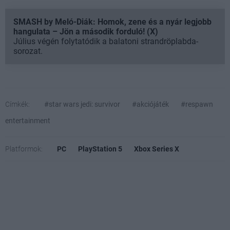
SMASH by Meló-Diák: Homok, zene és a nyár legjobb
hangulata – Jön a második forduló! (X)
Július végén folytatódik a balatoni strandröplabda-
sorozat.
Címkék:
#star wars jedi: survivor
#akciójáték
#respawn
entertainment
Platformok:
PC
PlayStation 5
Xbox Series X