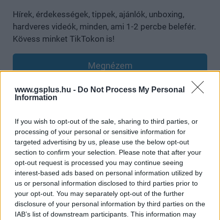
Hírek, érdekességek, tippek, ajánlók, unboxing,
hardveres videók, minden, ami 1-2 percbe belefér.
Kövess minket TikTokon is!
Megnézem
www.gsplus.hu -
Do Not Process My Personal
Information
SMASH by Meló-Diák: Homok, zene és a nyár legjobb
If you wish to opt-out of the sale, sharing to third parties, or
hangulata – Jön a második forduló! (X)
Július végén folytatódik a balatoni strandröplabda-
processing of your personal or sensitive information for
sorozat.
targeted advertising by us, please use the below opt-out
section to confirm your selection. Please note that after your
opt-out request is processed you may continue seeing
interest-based ads based on personal information utilized by
us or personal information disclosed to third parties prior to
Címkék:
#jurassic park
#limited run games
your opt-out. You may separately opt-out of the further
disclosure of your personal information by third parties on the
IAB’s list of downstream participants. This information may