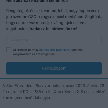
Nem akarsz lemaradni semmiről?
Rengeteg hír és cikk vár rád, lehet, hogy éppen nem
jön szembe GSO-n vagy a social médiában. Segítünk,
hogy naprakész maradj, kiválogatjuk neked a
legjobbakat,
iratkozz fel hírlevelünkre!
Kijelentem, hogy az
adatkezelési nyilatkozat
tartalmát
megismertem és azt elfogadom.
Feliratkozom
A Star Wars Jedi: Survivor holnap, azaz 2023. április 28-
án rajtol el PC-n, PS5-ön és Xbox Series X|S-en, az előző
konzolgenerációt kihagyja.