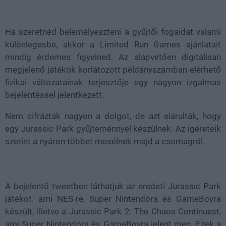
Loaded
:
Unmute
38.15%
Ha szeretnéd belemélyeszteni a gyűjtői fogaidat valami
különlegesbe, akkor a Limited Run Games ajánlatait
mindig érdemes figyelned. Az alapvetően digitálisan
megjelenő játékok korlátozott példányszámban elérhető
fizikai változatainak terjesztője egy nagyon izgalmas
bejelentéssel jelentkezett.
Nem cifrázták nagyon a dolgot, de azt elárulták, hogy
egy Jurassic Park gyűjteménnyel készülnek. Az ígéreteik
szerint a nyáron többet mesélnek majd a csomagról.
A bejelentő tweetben láthatjuk az eredeti Jurassic Park
játékot. ami NES-re, Super Nintendóra és GameBoyra
készült, illetve a Jurassic Park 2: The Chaos Continuest,
ami Super Nintendóra és GameBoyra jelent meg. Ezek a