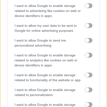
Hangalapú jelzésektől lassított módon át lesz
I want to allow Google to enable storage
itt minden, amit csak elvárhatunk egy modern
related to advertising like cookies on web or
videojátéktól.
device identifiers in apps.
I want to allow my user data to be sent to
Loaded
:
Unmute
21.65%
Google for online advertising purposes.
Az elmúlt években rengeteget léptek előre a
I want to allow Google to send me
hozzáférhetőséget segítő opciók. A fogyatékkal élő
personalized advertising.
gamereknek szánt kontrollerektől, a Street Fighter 6-ban
I want to allow Google to enable storage
elérhető, vakoknak szánt hangjelzéses megoldásáig
related to analytics like cookies on web or
minden eszközt bevetnek a fejlesztők, hogy senki se
device identifiers in apps.
maradjon ki a játékaik nyújtotta élményekből.
I want to allow Google to enable storage
Az Electronic Arts istállójába tartozó Respawn
related to functionality of the website or app.
Entertainment sincs ezzel másképp: a srácok több
I want to allow Google to enable storage
különböző megoldást is kitaláltak arra, hogy
related to personalization.
megkönnyítsék kevésbé szerencsés játékostársaink
dolgát.
I want to allow Google to enable storage