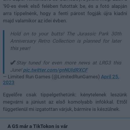
'90-es évek első felében futottak be, és a fotó alapján
arra tippelnénk, hogy a fenti párost fogják újra kiadni
majd valamikor az idei évben.
Hold on to your butts! The Jurassic Park 30th
Anniversary Retro Collection is planned for later
this year!
🦖Stay tuned for even more news at LRG3 this
June!
pic.twitter.com/gnNUIdRXCF
— Limited Run Games (@LimitedRunGames)
April 25,
2023
Egyelőre csak tippelgethetünk: kénytelenek leszünk
megvárni a júniust az első komolyabb infókkal. Ettől
függetlenül mi izgatottan várjuk, bármire is készülnek.
A GS már a TikTokon is vár