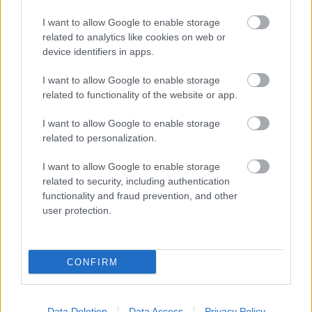
I want to allow Google to enable storage
Platformok:
Android
iOS
related to analytics like cookies on web or
device identifiers in apps.
The Division Resurgence
I want to allow Google to enable storage
related to functionality of the website or app.
AMI TETSZETT
I want to allow Google to enable storage
related to personalization.
AMI NEM TETSZETT
I want to allow Google to enable storage
related to security, including authentication
functionality and fraud prevention, and other
user protection.
CONFIRM
Data Deletion
Data Access
Privacy Policy