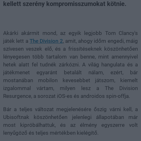
kellett szerény kompromisszumokat kötnie.
Loaded
:
Unmute
38.26%
Akárki akármit mond, az egyik legjobb Tom Clancy's
játék lett a
The Division 2
, amit, ahogy időm engedi, máig
szívesen veszek elő, és a frissítéseknek köszönhetően
lényegesen több tartalom van benne, mint amennyivel
hetek alatt fel tudnék zárkózni. A világ hangulata és a
játékmenet egyaránt betalált nálam, ezért, bár
mostanában mobilon kevesebbet játszom, kiemelt
izgalommal vártam, milyen lesz a The Division
Resurgence, a sorozat iOS-es és androidos spin-offja.
Bár a teljes változat megjelenésére őszig várni kell, a
Ubisoftnak köszönhetően jelenlegi állapotában már
most kipróbálhattuk, és az élmény egyszerre volt
lenyűgöző és teljes mértékben kielégítő.