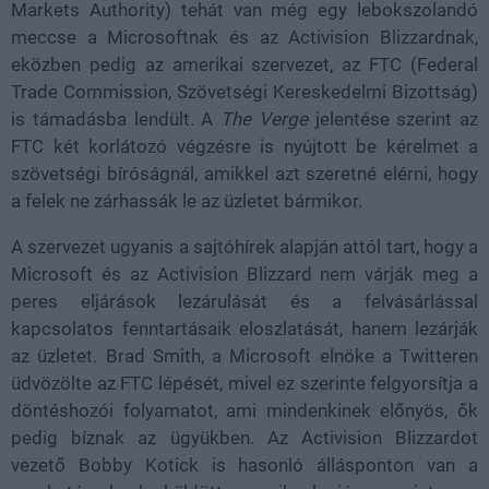
Markets Authority) tehát van még egy lebokszolandó
meccse a Microsoftnak és az Activision Blizzardnak,
eközben pedig az amerikai szervezet, az FTC (Federal
Trade Commission, Szövetségi Kereskedelmi Bizottság)
is támadásba lendült. A
The Verge
jelentése szerint az
FTC két korlátozó végzésre is nyújtott be kérelmet a
szövetségi bíróságnál, amikkel azt szeretné elérni, hogy
a felek ne zárhassák le az üzletet bármikor.
A szervezet ugyanis a sajtóhírek alapján attól tart, hogy a
Microsoft és az Activision Blizzard nem várják meg a
peres eljárások lezárulását és a felvásárlással
kapcsolatos fenntartásaik eloszlatását, hanem lezárják
az üzletet. Brad Smith, a Microsoft elnöke a Twitteren
üdvözölte az FTC lépését, mivel ez szerinte felgyorsítja a
döntéshozói folyamatot, ami mindenkinek előnyös, ők
pedig bíznak az ügyükben. Az Activision Blizzardot
vezető Bobby Kotick is hasonló állásponton van a