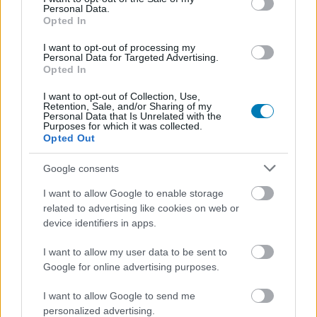
Personal Data.
elsősorban a sorozat rajongói fognak nagyon szeretni.
Opted In
Szépen fut, izgalmas, minőségi, nem csak a lehúzásra
játszik, gyönyörű a látványvilága (megfelelően erős
I want to opt-out of processing my
Personal Data for Targeted Advertising.
készülékeken), összességében egész ígéretes. A zárt
Opted In
béta ma indult el, ám csak néhány országban
I want to opt-out of Collection, Use,
(Magyarország nincs köztük), de
regisztrálni így is
Retention, Sale, and/or Sharing of my
érdemes
, hátha egy következő körben nekünk is
Personal Data that Is Unrelated with the
Purposes for which it was collected.
megadatik a lehetőség.
Opted Out
Google consents
I want to allow Google to enable storage
SMASH by Meló-Diák: Homok, zene és a nyár legjobb
hangulata – Jön a második forduló! (X)
related to advertising like cookies on web or
Július végén folytatódik a balatoni strandröplabda-
device identifiers in apps.
sorozat.
I want to allow my user data to be sent to
Google for online advertising purposes.
I want to allow Google to send me
Címkék:
#the division resurgence
#the division
#ubisoft
personalized advertising.