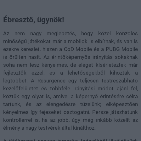
Ébresztő, ügynök!
Az nem nagy meglepetés, hogy közel konzolos
minőségű játékokat már a mobilok is elbírnak, és van is
ezekre kereslet, hiszen a CoD Mobile és a PUBG Mobile
is őrülten hasít. Az érintőképernyős irányítás sokaknak
soha nem lesz kényelmes, de eleget kísérleteztek már
fejlesztők ezzel, és a lehetőségekből kihozták a
legtöbbet. A Resurgence egy teljesen testreszabható
kezelőfelületet és többféle irányítási módot ajánl fel,
köztük egy olyat is, amivel a képernyő érintésére célra
tartunk, és az elengedésre tüzelünk; elképesztően
kényelmes így fejeseket osztogatni. Persze játszhatunk
kontrollerrel is, ha az jobb, úgy még inkább közelít az
élmény a nagy testvérek által kínálthoz.