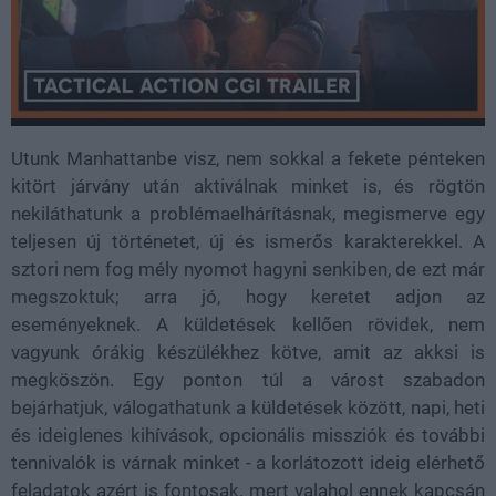
Utunk Manhattanbe visz, nem sokkal a fekete pénteken
kitört járvány után aktiválnak minket is, és rögtön
nekiláthatunk a problémaelhárításnak, megismerve egy
teljesen új történetet, új és ismerős karakterekkel. A
sztori nem fog mély nyomot hagyni senkiben, de ezt már
megszoktuk; arra jó, hogy keretet adjon az
eseményeknek. A küldetések kellően rövidek, nem
vagyunk órákig készülékhez kötve, amit az akksi is
megköszön. Egy ponton túl a várost szabadon
bejárhatjuk, válogathatunk a küldetések között, napi, heti
és ideiglenes kihívások, opcionális missziók és további
tennivalók is várnak minket - a korlátozott ideig elérhető
feladatok azért is fontosak, mert valahol ennek kapcsán