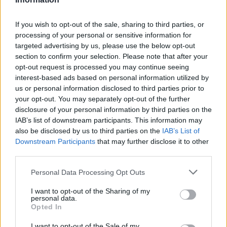
Lőj már le!
A látványról áradozhatnék még (egy iPhone 13 Pro
If you wish to opt-out of the sale, sharing to third parties, or
Maxon játszottam, stabil 30 fps-sel, sőt, iMacre
processing of your personal or sensitive information for
targeted advertising by us, please use the below opt-out
tükröztem a képet, és az nagy képernyőn is jól mutatott),
section to confirm your selection. Please note that after your
de az ellenfelek mesterséges intelligenciájáról már nem
opt-out request is processed you may continue seeing
tudok annyi pozitívat elmondani. Eleinte nem volt nagy
interest-based ads based on personal information utilized by
kihívás likvidálni mindenkit, mert iszonyúan bénáztak, és
us or personal information disclosed to third parties prior to
olyan is előfordult, hogy gépi társam előreszaladt, majd
your opt-out. You may separately opt-out of the further
disclosure of your personal information by third parties on the
megállt az ellenfélnek háttal, és mindketten ellentétes
IAB’s list of downstream participants. This information may
irányba nézve próbálták kitalálni, mi legyen a következő
also be disclosed by us to third parties on the
IAB’s List of
lépésük. Nem próbálnak annyira bekeríteni minket, mint
Downstream Participants
that may further disclose it to other
a The Division 2-ben, de ez valahol legalább azt is
third parties.
szolgálja, hogy nem kell vért izzadnunk az
Please note that this website/app uses one or more Google
Personal Data Processing Opt Outs
összecsapásoknál. Azért a bossok kegyetlenek és nyelik
services and may gather and store information including but
a golyót is.
not limited to your visit or usage behaviour. You may click to
I want to opt-out of the Sharing of my
personal data.
grant or deny consent to Google and its third-party tags to
Opted In
Amennyit eddig játszottunk vele, az alapján a The
use your data for below specified purposes in below Google
Division Resurgence egy kiemelkedő mobilos játék, amit
consent section.
I want to opt-out of the Sale of my