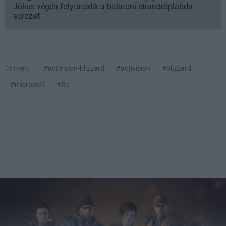
Július végén folytatódik a balatoni strandröplabda-
sorozat.
Címkék:
#activision-blizzard
#activision
#blizzard
#microsoft
#ftc