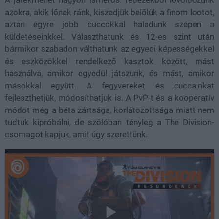
A játékmenet nagyon ismerős: fedezékből lövöldözünk
azokra, akik lőnek ránk, kiszedjük belőlük a finom lootot,
aztán egyre jobb cuccokkal haladunk szépen a
küldetéseinkkel. Választhatunk és 12-es szint után
bármikor szabadon válthatunk az egyedi képességekkel
és eszközökkel rendelkező kasztok között, mást
használva, amikor egyedül játszunk, és mást, amikor
másokkal együtt. A fegyvereket és cuccainkat
fejleszthetjük, módosíthatjuk is. A PvP-t és a kooperatív
módot még a béta zártsága, korlátozottsága miatt nem
tudtuk kipróbálni, de szólóban tényleg a The Division-
csomagot kapjuk, amit úgy szerettünk.