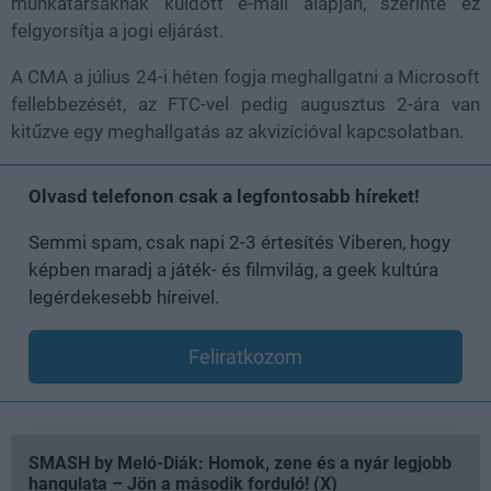
munkatársaknak küldött e-mail alapján, szerinte ez
felgyorsítja a jogi eljárást.
A CMA a július 24-i héten fogja meghallgatni a Microsoft
fellebbezését, az FTC-vel pedig augusztus 2-ára van
kitűzve egy meghallgatás az akvizícióval kapcsolatban.
Olvasd telefonon csak a legfontosabb híreket!
Semmi spam, csak napi 2-3 értesítés Viberen, hogy
képben maradj a játék- és filmvilág, a geek kultúra
legérdekesebb híreivel.
Feliratkozom
SMASH by Meló-Diák: Homok, zene és a nyár legjobb
hangulata – Jön a második forduló! (X)