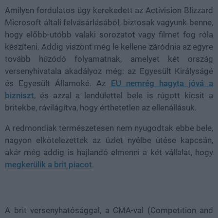
Amilyen fordulatos ügy kerekedett az Activision Blizzard
Microsoft általi felvásárlásából, biztosak vagyunk benne,
hogy előbb-utóbb valaki sorozatot vagy filmet fog róla
készíteni. Addig viszont még le kellene záródnia az egyre
tovább húzódó folyamatnak, amelyet két ország
versenyhivatala akadályoz még: az Egyesült Királyságé
és Egyesült Államoké. Az
EU nemrég hagyta jóvá a
bizniszt
, és azzal a lendülettel bele is rúgott kicsit a
britekbe, rávilágítva, hogy érthetetlen az ellenállásuk.
A redmondiak természetesen nem nyugodtak ebbe bele,
nagyon elkötelezettek az üzlet nyélbe ütése kapcsán,
akár még addig is hajlandó elmenni a két vállalat, hogy
megkerülik a brit piacot
.
A brit versenyhatósággal, a CMA-val (Competition and