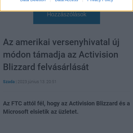
Hozzászólások
Az amerikai versenyhivatal új
módon támadja az Activision
Blizzard felvásárlását
Szada
|
2023 június 13. 20:51
Az FTC attól fél, hogy az Activision Blizzard és a
Microsoft elsietik az üzletet.
Loaded
:
Unmute
21.86%