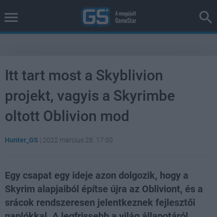
Itt tart most a Skyblivion
projekt, vagyis a Skyrimbe
oltott Oblivion mod
Hunter_GS
|
2022 március 28. 17:50
Egy csapat egy ideje azon dolgozik, hogy a
Skyrim alapjaiból építse újra az Obliviont, és a
srácok rendszeresen jelentkeznek fejlesztői
naplókkal. A legfrissebb a világ állapotáról