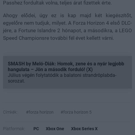
Passhez fordultak volna, teljes árat fizettek érte.
Ahogy elődei, úgy ez is kap majd két kiegészítőt,
egyelőre nem tudjuk, milyet. A Forza Horizon 4 első DLC-
jére, a Fortune Islandre 2 hónapot, a másodikra, a LEGO
Speed Championsre további fél évet kellett várni.
SMASH by Meló-Diák: Homok, zene és a nyár legjobb
hangulata – Jön a második forduló! (X)
Július végén folytatódik a balatoni strandröplabda-
sorozat.
Címkék:
#forza horizon
#forza horizon 5
Platformok:
PC
Xbox One
Xbox Series X