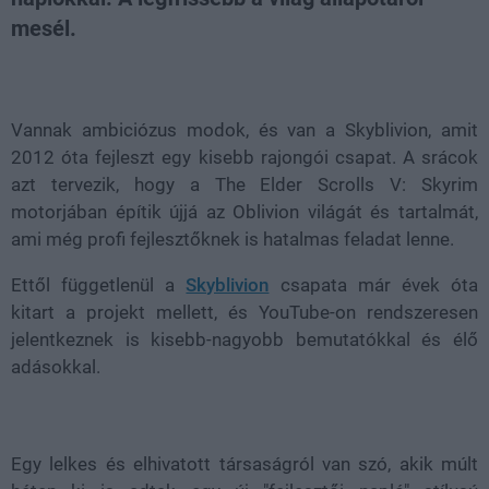
mesél.
Loaded
:
Unmute
100.00%
Vannak ambiciózus modok, és van a Skyblivion, amit
2012 óta fejleszt egy kisebb rajongói csapat. A srácok
azt tervezik, hogy a The Elder Scrolls V: Skyrim
motorjában építik újjá az Oblivion világát és tartalmát,
ami még profi fejlesztőknek is hatalmas feladat lenne.
Ettől függetlenül a
Skyblivion
csapata már évek óta
kitart a projekt mellett, és YouTube-on rendszeresen
jelentkeznek is kisebb-nagyobb bemutatókkal és élő
adásokkal.
Egy lelkes és elhivatott társaságról van szó, akik múlt