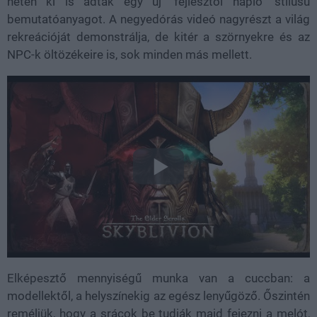
héten ki is adtak egy új "fejlesztői napló" stílusú
bemutatóanyagot. A negyedórás videó nagyrészt a világ
rekreációját demonstrálja, de kitér a szörnyekre és az
NPC-k öltözékeire is, sok minden más mellett.
Elképesztő mennyiségű munka van a cuccban: a
modellektől, a helyszínekig az egész lenyűgöző. Őszintén
reméljük, hogy a srácok be tudják majd fejezni a melót,