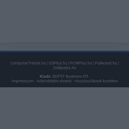
ComputerTrends.hu
|
GSPlus.hu
|
PCWPlus.hu
|
Puliwood.hu
|
Zoldpalya.hu
Kiadó:
BDPST Business Kft.
Impresszum
-
Adatvédelmi elveink
-
Hozzászólások kezelése