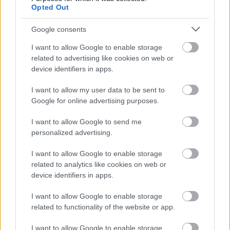
Hozzászólások
Opted Out
Google consents
I want to allow Google to enable storage
Még több okot adtak a Forza
related to advertising like cookies on web or
device identifiers in apps.
Horizon 5 fejlesztői arra, hogy
I want to allow my user data to be sent to
ne engedjük el a játékot
Google for online advertising purposes.
PacaGS
|
2022 március 28. 10:31
I want to allow Google to send me
personalized advertising.
I want to allow Google to enable storage
Jelentős frissítést kap a Forza Horizon 5 a
related to analytics like cookies on web or
napokban, érdemes visszatérni hozzá.
device identifiers in apps.
Loaded
:
Unmute
I want to allow Google to enable storage
80.50%
related to functionality of the website or app.
Egyelőre nincs még egy autós játék, ami hasonló
I want to allow Google to enable storage