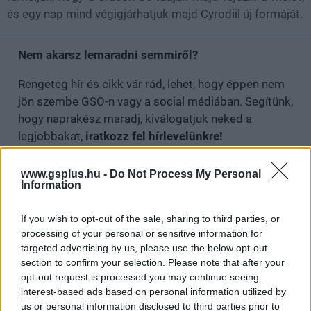
és egy nap mind végigjárhatjuk majd Cyrodiil új formáját.
Nem akarsz lemaradni semmiről?
Rengeteg hír és cikk vár rád, lehet, hogy éppen nem
jön szembe GSO-n vagy a social médiában. Segítünk,
hogy naprakész maradj, kiválogatjuk neked a
legjobbakat,
iratkozz fel hírlevelünkre!
www.gsplus.hu -
Do Not Process My Personal
Information
Kijelentem, hogy az
adatkezelési nyilatkozat
tartalmát
megismertem és azt elfogadom.
If you wish to opt-out of the sale, sharing to third parties, or
processing of your personal or sensitive information for
targeted advertising by us, please use the below opt-out
Feliratkozom
section to confirm your selection. Please note that after your
opt-out request is processed you may continue seeing
interest-based ads based on personal information utilized by
us or personal information disclosed to third parties prior to