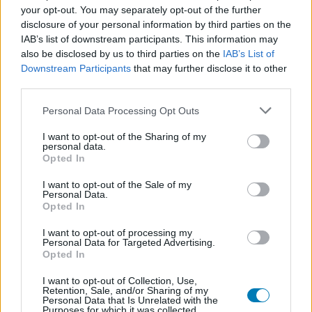
SMASH by Meló-Diák: Homok, zene és a nyár legjobb
your opt-out. You may separately opt-out of the further
hangulata – Jön a második forduló! (X)
disclosure of your personal information by third parties on the
Július végén folytatódik a balatoni strandröplabda-
IAB’s list of downstream participants. This information may
sorozat.
also be disclosed by us to third parties on the
IAB’s List of
Downstream Participants
that may further disclose it to other
third parties.
Please note that this website/app uses one or more Google
Personal Data Processing Opt Outs
Címkék:
#skyblivion
#the elder scrolls v: skyrim
#the elder
services and may gather and store information including but
not limited to your visit or usage behaviour. You may click to
I want to opt-out of the Sharing of my
scrolls iv: oblivion
#rpg
#mod
#bethesda
personal data.
grant or deny consent to Google and its third-party tags to
Opted In
use your data for below specified purposes in below Google
Platformok:
PC
consent section.
I want to opt-out of the Sale of my
Personal Data.
Opted In
I want to opt-out of processing my
Personal Data for Targeted Advertising.
Opted In
I want to opt-out of Collection, Use,
Retention, Sale, and/or Sharing of my
Personal Data that Is Unrelated with the
Purposes for which it was collected.