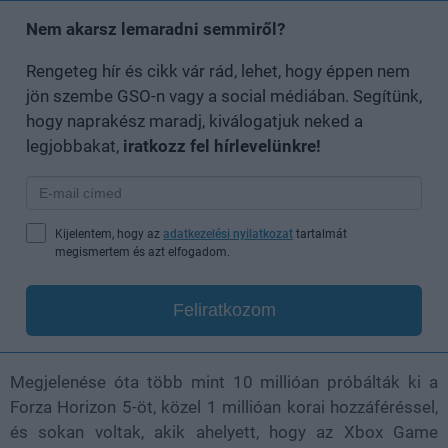
Nem akarsz lemaradni semmiről?
Rengeteg hír és cikk vár rád, lehet, hogy éppen nem
jön szembe GSO-n vagy a social médiában. Segítünk,
hogy naprakész maradj, kiválogatjuk neked a
legjobbakat,
iratkozz fel hírlevelünkre!
Kijelentem, hogy az
adatkezelési nyilatkozat
tartalmát
megismertem és azt elfogadom.
Feliratkozom
Megjelenése óta több mint 10 millióan próbálták ki a
Forza Horizon 5-öt, közel 1 millióan korai hozzáféréssel,
és sokan voltak, akik ahelyett, hogy az Xbox Game