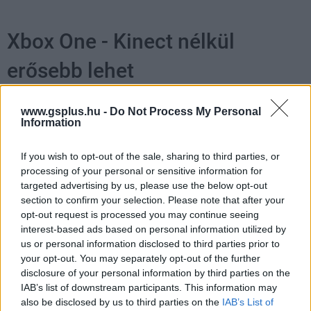
Xbox One - Kinect nélkül
erősebb lehet
Kaci
|
2014 május 14. 18:32
www.gsplus.hu -
Do Not Process My Personal
Information
A teljes élmény csak Kinecttel élvezhető, de a
If you wish to opt-out of the sale, sharing to third parties, or
processing of your personal or sensitive information for
felszabaduló számítási teljesítmény jót tehet a
targeted advertising by us, please use the below opt-out
játékoknak. Most akkor kell a kamera vagy
section to confirm your selection. Please note that after your
sem?
opt-out request is processed you may continue seeing
interest-based ads based on personal information utilized by
Loaded
:
Unmute
us or personal information disclosed to third parties prior to
80.89%
your opt-out. You may separately opt-out of the further
disclosure of your personal information by third parties on the
A
Microsoft
tegnap jelentette be, hogy hamarosan
IAB’s list of downstream participants. This information may
Kinect nélkül is kapható lesz az
Xbox One
, bár a
also be disclosed by us to third parties on the
IAB’s List of