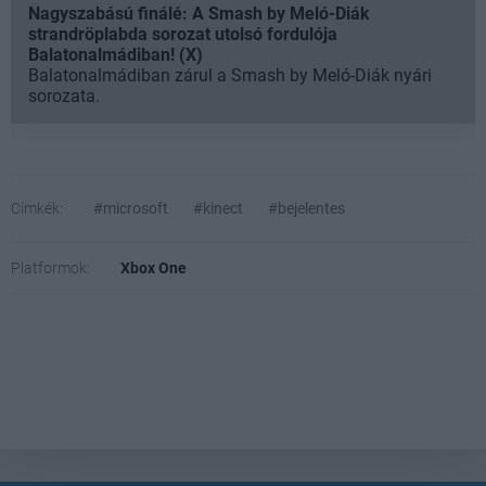
Nagyszabású finálé: A Smash by Meló-Diák
strandröplabda sorozat utolsó fordulója
Balatonalmádiban! (X)
Balatonalmádiban zárul a Smash by Meló-Diák nyári
sorozata.
Címkék:
#microsoft
#kinect
#bejelentes
Platformok:
Xbox One