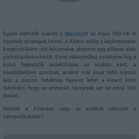
Egyes elemzők szerint a
Microsoft
az Xbox 360-nál is
használt stratégiát követi. A Kinect eddig a legfontosabb
kiegészítőként volt felszerelve, ahonnan egy pillanat alatt
parkolópályára került. Ezzel valószínűleg csökkenni fog a
külső fejlesztők érdeklődése az eszköz iránt, a
későbbiekben azonban, amikor már jóval több konzol
lesz a piacon, hatalmas hype-ot lehet a Kinect köré
fabrikálni, hogy az emberek rászánják azt az extra 100
dollárt.
Nektek a Kinectes vagy az anélküli változat a
szimpatikusabb?