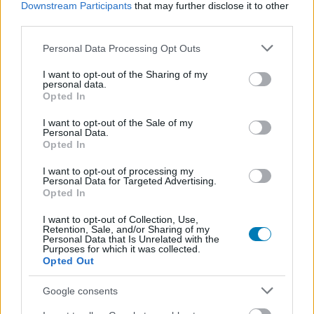
megjelenéskor még foggal körömmel ragaszkodtak a
Downstream Participants
that may further disclose it to other
szenzorhoz. A vállalat jelenleg úgy képzeli el a helyzetet,
third parties.
hogy az emberek megveszik az olcsóbb konzolt, aztán
Please note that this website/app uses one or more Google
Personal Data Processing Opt Outs
később, ha összejön annyi plusz pénz, megveszik hozzá
services and may gather and store information including but
a Kinectet is.
not limited to your visit or usage behaviour. You may click to
I want to opt-out of the Sharing of my
personal data.
grant or deny consent to Google and its third-party tags to
Opted In
"Több hónapnyi egyeztetés és számolgatás után szántuk
use your data for below specified purposes in below Google
rá magunkat a dologra, de a kiadókat és a stúdiókat
consent section.
I want to opt-out of the Sale of my
Personal Data.
természetesen jó előre tájékoztattuk. A Kinectet még
Opted In
mindig a konzol szerves részeként tartjuk számon, úgy
gondoljuk, hogy a biometrikus bejelentkezés, a
I want to opt-out of processing my
Personal Data for Targeted Advertising.
hangvezérlés és a játékmenet rögzítése kritikus pontok
Opted In
a next-gen élmény kapcsán." - mondta Yusuf Mehdi, a
I want to opt-out of Collection, Use,
Microsoft stratégiai alelnöke.
Retention, Sale, and/or Sharing of my
Personal Data that Is Unrelated with the
Purposes for which it was collected.
Opted Out
Google consents