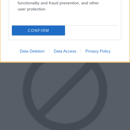
functionality and fraud prevention, and other
befektetésbe belemenjen. Cserébe a Kinect elhagyása
user protection.
elég sok felszabaduló teljesítményt eredményez, ami a
többi játéknál igencsak jó lehet.
CONFIRM
Data Deletion
Data Access
Privacy Policy