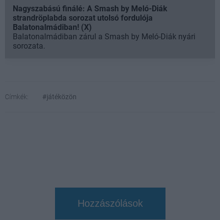
Nagyszabású finálé: A Smash by Meló-Diák
strandröplabda sorozat utolsó fordulója
Balatonalmádiban! (X)
Balatonalmádiban zárul a Smash by Meló-Diák nyári
sorozata.
Címkék:
#játéközön
Hozzászólások