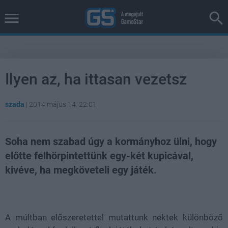
Ilyen az, ha ittasan vezetsz
szada
|
2014 május 14. 22:01
Soha nem szabad úgy a kormányhoz ülni, hogy
előtte felhörpintettünk egy-két kupicával,
kivéve, ha megköveteli egy játék.
Loaded
:
Unmute
100.00%
A múltban előszeretettel mutattunk nektek különböző