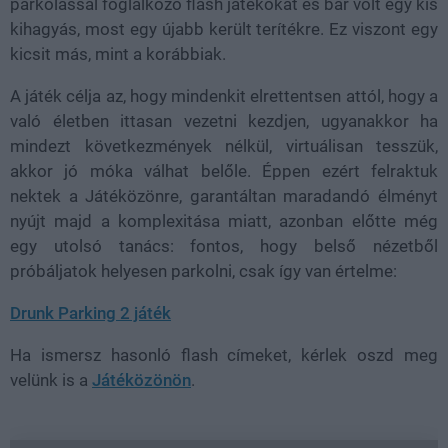
parkolással foglalkozó flash játékokat és bár volt egy kis
kihagyás, most egy újabb került terítékre. Ez viszont egy
kicsit más, mint a korábbiak.
A játék célja az, hogy mindenkit elrettentsen attól, hogy a
való életben ittasan vezetni kezdjen, ugyanakkor ha
mindezt következmények nélkül, virtuálisan tesszük,
akkor jó móka válhat belőle. Éppen ezért felraktuk
nektek a Játéközönre, garantáltan maradandó élményt
nyújt majd a komplexitása miatt, azonban előtte még
egy utolsó tanács: fontos, hogy belső nézetből
próbáljatok helyesen parkolni, csak így van értelme:
Drunk Parking 2 játék
Ha ismersz hasonló flash címeket, kérlek oszd meg
velünk is a
Játéközönön
.