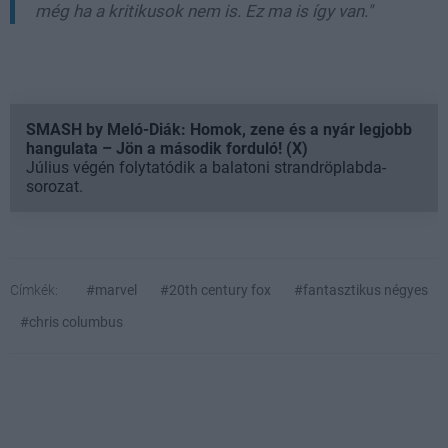
még ha a kritikusok nem is. Ez ma is így van."
SMASH by Meló-Diák: Homok, zene és a nyár legjobb
hangulata – Jön a második forduló! (X)
Július végén folytatódik a balatoni strandröplabda-
sorozat.
Címkék:
#marvel
#20th century fox
#fantasztikus négyes
#chris columbus