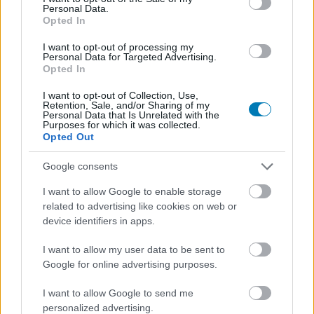
Personal Data.
Opted In
I want to opt-out of processing my
Personal Data for Targeted Advertising.
Opted In
I want to opt-out of Collection, Use,
Hozzászólások
Retention, Sale, and/or Sharing of my
Personal Data that Is Unrelated with the
Purposes for which it was collected.
Opted Out
Chris Columbus elárulta, miért
Google consents
rúgták ki a Fantasztikus
I want to allow Google to enable storage
related to advertising like cookies on web or
Négyesből
device identifiers in apps.
I want to allow my user data to be sent to
Rixon
|
2025 augusztus 28. 22:02
Google for online advertising purposes.
I want to allow Google to send me
Nem vették jó néven, hogy egyedi elképzelése
personalized advertising.