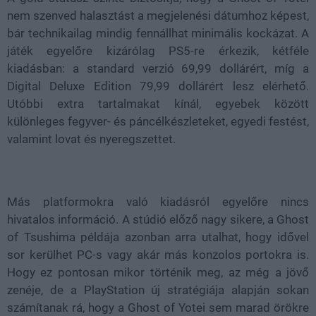
nem szenved halasztást a megjelenési dátumhoz képest,
bár technikailag mindig fennállhat minimális kockázat. A
játék egyelőre kizárólag PS5-re érkezik, kétféle
kiadásban: a standard verzió 69,99 dollárért, míg a
Digital Deluxe Edition 79,99 dollárért lesz elérhető.
Utóbbi extra tartalmakat kínál, egyebek között
különleges fegyver- és páncélkészleteket, egyedi festést,
valamint lovat és nyeregszettet.
Más platformokra való kiadásról egyelőre nincs
hivatalos információ. A stúdió előző nagy sikere, a Ghost
of Tsushima példája azonban arra utalhat, hogy idővel
sor kerülhet PC-s vagy akár más konzolos portokra is.
Hogy ez pontosan mikor történik meg, az még a jövő
zenéje, de a PlayStation új stratégiája alapján sokan
számítanak rá, hogy a Ghost of Yotei sem marad örökre