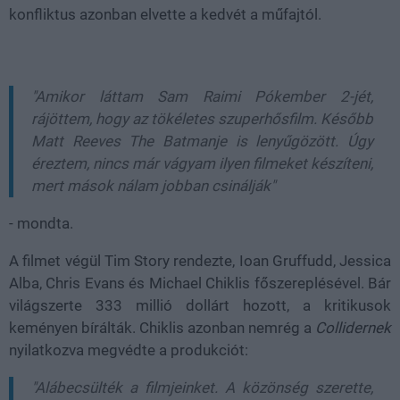
konfliktus azonban elvette a kedvét a műfajtól.
"Amikor láttam Sam Raimi Pókember 2-jét,
rájöttem, hogy az tökéletes szuperhősfilm. Később
Matt Reeves The Batmanje is lenyűgözött. Úgy
éreztem, nincs már vágyam ilyen filmeket készíteni,
mert mások nálam jobban csinálják"
- mondta.
A filmet végül Tim Story rendezte, Ioan Gruffudd, Jessica
Alba, Chris Evans és Michael Chiklis főszereplésével. Bár
világszerte 333 millió dollárt hozott, a kritikusok
keményen bírálták. Chiklis azonban nemrég a
Collidernek
nyilatkozva megvédte a produkciót:
"Alábecsülték a filmjeinket. A közönség szerette,