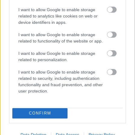
volt.
I want to allow Google to enable storage
related to analytics like cookies on web or
Loaded
:
Unmute
21.86%
device identifiers in apps.
Chris Columbus, a Reszkessetek, betörők!, a Mrs.
I want to allow Google to enable storage
Doubtfire és az első két Harry Potter-film rendezője
related to functionality of the website or app.
nemrég a
Fade to Black
podcastban mesélt arról, miért
I want to allow Google to enable storage
kellett távoznia a 2005-ös Fantasztikus Négyes
related to personalization.
stábjából. A filmes elmondása szerint a 20th Century Fox
vezetősége nem nézte jó szemmel, hogy a
I want to allow Google to enable storage
related to security, including authentication
képregényekhez hűbb, Jack Kirby és a Marvel aranykora
functionality and fraud prevention, and other
által inspirált látványvilágot szorgalmazott - ez végül az
user protection.
állásába került.
"Hazafelé tartva egy megbeszélésről kaptam a
CONFIRM
telefonhívást a stúdió vezetőjétől, hogy ki vagyok
rúgva, mert túl sok a véleményem"
- idézte fel Columbus.
Data Deletion
Data Access
Privacy Policy