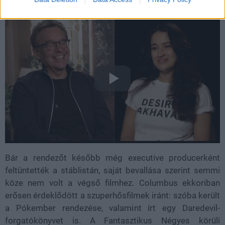
Bár a rendezőt később még executive producerként
feltüntették a stáblistán, saját bevallása szerint semmi
köze nem volt a végső filmhez. Columbus ekkoriban
erősen érdeklődött a szuperhősfilmek iránt: szóba került
a Pókember rendezése, valamint írt egy Daredevil-
forgatókönyvet is. A Fantasztikus Négyes körüli