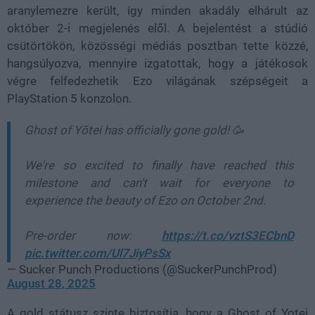
aranylemezre került, így minden akadály elhárult az
október 2-i megjelenés elől. A bejelentést a stúdió
csütörtökön, közösségi médiás posztban tette közzé,
hangsúlyozva, mennyire izgatottak, hogy a játékosok
végre felfedezhetik Ezo világának szépségeit a
PlayStation 5 konzolon.
Ghost of Yōtei has officially gone gold! 🥳
We're so excited to finally have reached this
milestone and can't wait for everyone to
experience the beauty of Ezo on October 2nd.
Pre-order now:
https://t.co/vztS3ECbnD
pic.twitter.com/Ul7JiyPsSx
— Sucker Punch Productions (@SuckerPunchProd)
August 28, 2025
A gold státusz szinte biztosítja, hogy a Ghost of Yotei