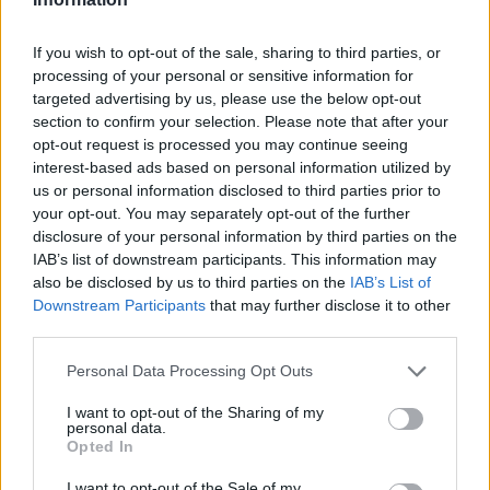
Megnézem
If you wish to opt-out of the sale, sharing to third parties, or
processing of your personal or sensitive information for
targeted advertising by us, please use the below opt-out
section to confirm your selection. Please note that after your
opt-out request is processed you may continue seeing
SMASH by Meló-Diák: Homok, zene és a nyár legjobb
interest-based ads based on personal information utilized by
hangulata – Jön a második forduló! (X)
us or personal information disclosed to third parties prior to
Július végén folytatódik a balatoni strandröplabda-
your opt-out. You may separately opt-out of the further
sorozat.
disclosure of your personal information by third parties on the
IAB’s list of downstream participants. This information may
also be disclosed by us to third parties on the
IAB’s List of
Downstream Participants
that may further disclose it to other
third parties.
Címkék:
#sucker punch
#sony
#playstation 5
#ghost of
yotei
#aranylemez
Please note that this website/app uses one or more Google
Personal Data Processing Opt Outs
services and may gather and store information including but
not limited to your visit or usage behaviour. You may click to
I want to opt-out of the Sharing of my
Platformok:
PlayStation 5
personal data.
grant or deny consent to Google and its third-party tags to
Opted In
use your data for below specified purposes in below Google
consent section.
I want to opt-out of the Sale of my