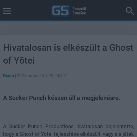
Hivatalosan is elkészült a Ghost
of Yōtei
Rixon
|
2025 augusztus 29. 06:02
A Sucker Punch készen áll a megjelenésre.
Loaded
:
Unmute
38.26%
A Sucker Punch Productions hivatalosan bejelentette,
hogy a Ghost of Yotei fejlesztése elkészült, vagyis a játék