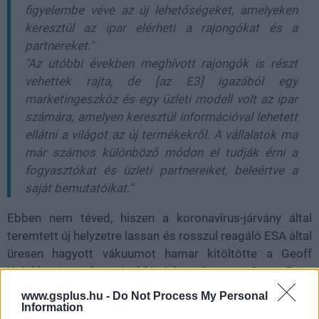
figyelembe véve az új lehetőségeket, amelyeken
keresztül az ipar elérheti a rajongókat és a
partnereket."
"Az utóbbi években meghívott rajongók is részt
vehettek rajta, de [az E3] igazából egy
marketingeszköz és egy üzleti modell volt az ipar
számára, amelyen keresztül információval lehetett
ellátni a világot az új termékekről. A vállalatok ma
már számos különböző módon el tudják érni a
fogyasztókat és üzleti partnereiket, beleértve a
saját bemutatóikat."
Ebben nem téved, hiszen a koronavírus-járvány által
teremtett új helyzetre lassan és rosszul reagáló ESA által
üresen hagyott vákuumot hamar kitöltötte a Geoff
Keighley és az ő nevével fémjelzett Summer Game Fest.
De a konzolgyártók és a játékkiadók sem tétlenkedtek,
www.gsplus.hu -
Do Not Process My Personal
jellemzően digitálisan megtartott prezentációk,
Information