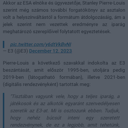
Akkor az ESA elnöke és ügyvezetője, Stanley Pierre-Louis
szerint még számos további forgatókönyv az asztalon
volt a helyszínváltástól a formátum átdolgozásáig, ám a
jelek szerint nem vezettek eredményre az iparág
meghatározó szereplőivel folytatott egyeztetések.
pic.twitter.com/y6dtVkBvNI
— E3 (@E3)
December 12, 2023
Pierre-Louis a következő szavakkal indokolta az E3
beszántását, amit először 1995-ben, utoljára pedig
2019-ben (látogatható formában), illetve 2021-ben
(digitális rendezvényként) tartottak meg:
"Tisztában vagyunk vele, hogy a teljes iparág, a
játékosok és az alkotók egyaránt szenvedélyesen
szeretik az E3-at. Mi is osztozunk ebben. Tudjuk,
hogy nehéz búcsút inteni egy szeretett
rendezvénynek, de ez a legjobb, amit tehetünk,