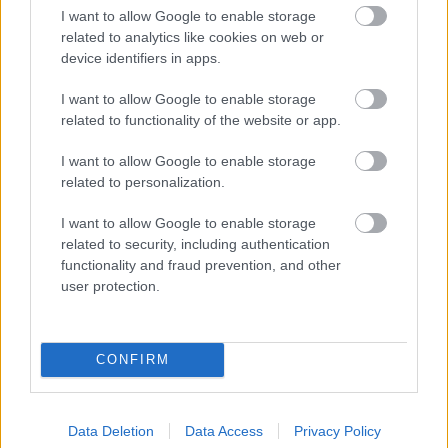
I want to allow Google to enable storage
2 fejlesztőit
related to analytics like cookies on web or
device identifiers in apps.
Chavalier
|
2023 december 12. 17:10
I want to allow Google to enable storage
related to functionality of the website or app.
Alkalmazottak adatait és a Marvel's Woverine
I want to allow Google to enable storage
related to personalization.
fájljait szerezhette meg a hackercsoport, amely
kész másnak is eladni a zsákmányát, ha az
I want to allow Google to enable storage
Insomniac nem fizet.
related to security, including authentication
functionality and fraud prevention, and other
Loaded
:
Unmute
user protection.
21.02%
Ugyanaz a csoport, amelyik a közelmúltban meghackelte
a világ legnagyobb könyvtárát, a számtalan
CONFIRM
felbecsülhetetlen értékű kultúrkincs mellett a Magna
Cartát és a Beatles-dalszövegek eredeti kéziratait is
Data Deletion
Data Access
Privacy Policy
őrző British Libraryt, most a PlayStation Studios részét