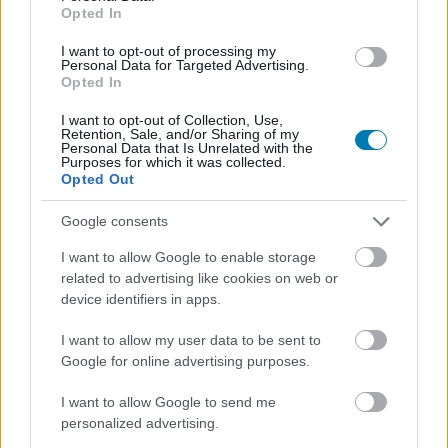
Opted In
Címkék:
#e3
#esa
I want to opt-out of processing my
Personal Data for Targeted Advertising.
Opted In
I want to opt-out of Collection, Use,
Retention, Sale, and/or Sharing of my
Personal Data that Is Unrelated with the
Purposes for which it was collected.
Opted Out
Google consents
I want to allow Google to enable storage
Hozzászólások
related to advertising like cookies on web or
device identifiers in apps.
I want to allow my user data to be sent to
Hackertámadás érte az
Google for online advertising purposes.
Insomniac Games csapatát,
I want to allow Google to send me
personalized advertising.
zsarolják a Marvel's Spider-Man