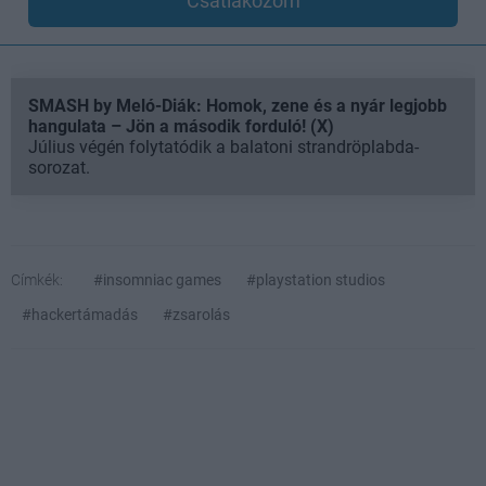
Csatlakozom
SMASH by Meló-Diák: Homok, zene és a nyár legjobb
hangulata – Jön a második forduló! (X)
Július végén folytatódik a balatoni strandröplabda-
sorozat.
Címkék:
#insomniac games
#playstation studios
#hackertámadás
#zsarolás