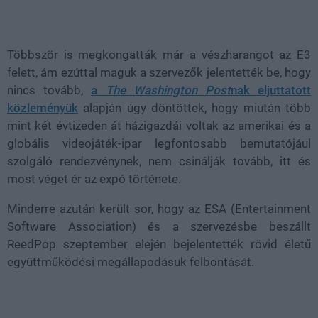
Loaded
:
Unmute
37.42%
Többször is megkongatták már a vészharangot az E3
felett, ám ezúttal maguk a szervezők jelentették be, hogy
nincs tovább,
a
The Washington Post
nak eljuttatott
közleményük
alapján úgy döntöttek, hogy miután több
mint két évtizeden át házigazdái voltak az amerikai és a
globális videojáték-ipar legfontosabb bemutatójául
szolgáló rendezvénynek, nem csinálják tovább, itt és
most véget ér az expó története.
Minderre azután került sor, hogy az ESA (Entertainment
Software Association) és a szervezésbe beszállt
ReedPop szeptember elején bejelentették rövid életű
együttműködési megállapodásuk felbontását.