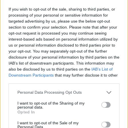
livestreamek formájában harangozták be újdonságaikat,
és tesznek így a mai napig.
If you wish to opt-out of the sale, sharing to third parties, or
processing of your personal or sensitive information for
targeted advertising by us, please use the below opt-out
Olvasd telefonon csak a legfontosabb híreket!
section to confirm your selection. Please note that after your
opt-out request is processed you may continue seeing
Semmi spam, csak napi 2-3 értesítés Viberen, hogy
interest-based ads based on personal information utilized by
képben maradj a játék- és filmvilág, a geek kultúra
us or personal information disclosed to third parties prior to
your opt-out. You may separately opt-out of the further
legérdekesebb híreivel.
disclosure of your personal information by third parties on the
IAB’s list of downstream participants. This information may
Feliratkozom
also be disclosed by us to third parties on the
IAB’s List of
Downstream Participants
that may further disclose it to other
third parties.
Please note that this website/app uses one or more Google
Personal Data Processing Opt Outs
SMASH by Meló-Diák: Homok, zene és a nyár legjobb
services and may gather and store information including but
hangulata – Jön a második forduló! (X)
not limited to your visit or usage behaviour. You may click to
I want to opt-out of the Sharing of my
Július végén folytatódik a balatoni strandröplabda-
personal data.
grant or deny consent to Google and its third-party tags to
sorozat.
Opted In
use your data for below specified purposes in below Google
consent section.
I want to opt-out of the Sale of my
Personal Data.