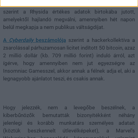
képező Insomniac Gamesre vetett szemet. Állítása
szerint a Rhysida értékes adatok birtokába jutott,
amelyektől hajlandó megválni, amennyiben hét napon
belül megkapja a nem publikus váltságdíjat.
A
Cyberdaily
beszámolója
szerint a hackerkollektíva a
zsarolással párhuzamosan licitet indított 50 bitcoin, azaz
2 millió dollár (kb. 709 millió forint) induló árról, azt
ígérve, hogy amennyiben nem jut egyezségre az
Insomniac Gamesszel, akkor annak a félnek adja el, aki a
legnagyobb ajánlatot teszi, és csakis annak.
Hogy jelezzék, nem a levegőbe beszélnek, a
kiberbűnözők bemutatták bizonyítékként néhány
jelenlegi és korább munkatárs személyes adatait
(köztük beszkennelt útlevélképeket), a Marvel's