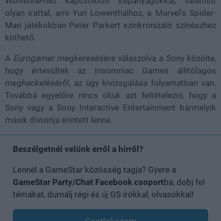
Wolverine-hez kapcsolódó képanyagokkal, valamint
olyan irattal, ami Yuri Lowenthalhoz, a Marvel's Spider-
Man játékokban Peter Parkert szinkronizáló színészhez
köthető.
A
Eurogamer
megkeresésére válaszolva a Sony közölte,
hogy értesültek az Insomniac Games állítólagos
meghackeléséről, az ügy kivizsgálása folyamatban van.
Továbbá egyelőre nincs okuk azt feltételezni, hogy a
Sony vagy a Sony Interactive Entertainment bármelyik
másik divíziója érintett lenne.
Beszélgetnél velünk erről a hírről?
Lennél a GameStar közösség tagja? Gyere a
GameStar Party/Chat Facebook csoport
ba, dobj fel
témákat, dumálj régi és új GS írókkal, olvasókkal!