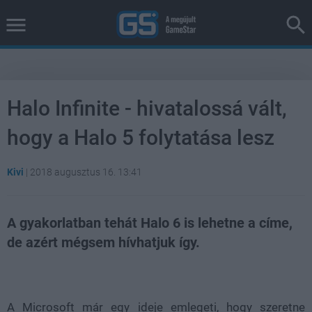
Halo Infinite - hivatalossá vált,
hogy a Halo 5 folytatása lesz
Kivi
|
2018 augusztus 16. 13:41
A gyakorlatban tehát Halo 6 is lehetne a címe,
de azért mégsem hívhatjuk így.
Loaded
:
Unmute
39.10%
A Microsoft már egy ideje emlegeti, hogy szeretne