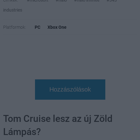
Címkék:
#microsoft
#halo
#halo infinite
#343
industries
Platformok:
PC
Xbox One
Hozzászólások
Tom Cruise lesz az új Zöld
Lámpás?