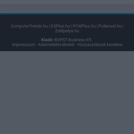
ComputerTrends.hu
|
GSPlus.hu
|
PCWPlus.hu
|
Puliwood.hu
|
Zoldpalya.hu
Kiadó:
BDPST Business Kft.
Impresszum
-
Adatvédelmi elveink
-
Hozzászólások kezelése