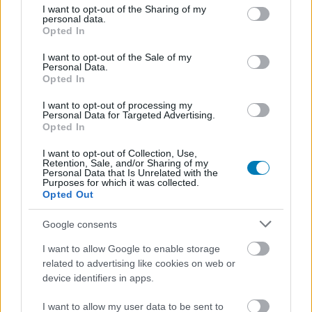
not limited to your visit or usage behaviour. You may click to
I want to opt-out of the Sharing of my
personal data.
grant or deny consent to Google and its third-party tags to
Opted In
use your data for below specified purposes in below Google
consent section.
I want to opt-out of the Sale of my
Personal Data.
Opted In
Mivel eddig leginkább arról lehetett hallani, hogy az új
I want to opt-out of processing my
Green Lantern moziban John Stewart és Hal Jordan is
Personal Data for Targeted Advertising.
feltűnik, és az előbbi karakter ugyebár színes bőrű, a
Opted In
legvalószínűbb megoldásnak az tűnik, Tom Cruise
I want to opt-out of Collection, Use,
Jordanként szerepelne (őt alakította Ryan Reynolds is a
Retention, Sale, and/or Sharing of my
Personal Data that Is Unrelated with the
sikeresnek semmiképp sem mondható 2011-es
Purposes for which it was collected.
adaptációban), és a történet egy bizonyos pontján
Opted Out
búcsút vennénk tőle. Így Stewart Jordan halál után
Google consents
vehetné át a helyét, mint Zöld Lámpás.
I want to allow Google to enable storage
Tom Cruise
megszerzése pénzügyi és marketing
related to advertising like cookies on web or
tekintetben is hatalmas eredmény lenne a filmes
device identifiers in apps.
univerzum számára. Szerintetek illene a színészhez a
I want to allow my user data to be sent to