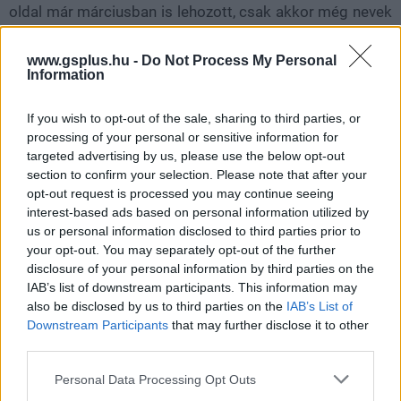
oldal már márciusban is lehozott, csak akkor még nevek
nélkül. Elképzelhető, hogy ez a probléma azóta
megoldódott. Ettől függetlenül Cruise neve többször is
www.gsplus.hu -
Do Not Process My Personal
Information
felbukkant már a DCEU Green Lantern filmje kapcsán.
If you wish to opt-out of the sale, sharing to third parties, or
processing of your personal or sensitive information for
targeted advertising by us, please use the below opt-out
section to confirm your selection. Please note that after your
opt-out request is processed you may continue seeing
interest-based ads based on personal information utilized by
us or personal information disclosed to third parties prior to
your opt-out. You may separately opt-out of the further
disclosure of your personal information by third parties on the
IAB’s list of downstream participants. This information may
also be disclosed by us to third parties on the
IAB’s List of
Downstream Participants
that may further disclose it to other
third parties.
Please note that this website/app uses one or more Google
Personal Data Processing Opt Outs
services and may gather and store information including but