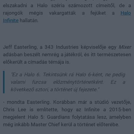
elszakadni a Halo széria számozott címeitől, de a
rajongók mégis vakargatták a fejüket a
Halo
Infinite
hallatán.
Jeff Easterling, a 343 Industries képviselője egy
Mixer
adásban beszélt nemrég a játékról, és itt természetesen
előkerült a címadás témája is.
"Ez a Halo 6. Tekintsünk rá Halo 6-ként, ne pedig
valami furcsa előzménytörténetként. Ez a
következő sztori, a történet új fejezete."
- mondta Easterling. Korábban már a stúdió vezetője,
Chris Lee is említette, hogy az Infinite a 2015-ben
megjelent Halo 5: Guardians folytatása lesz, amelyben
még inkább Master Chief kerül a történet előterébe.