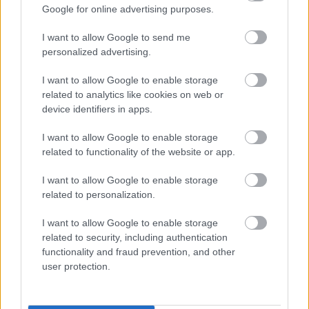
Zöld Lámpás szerep?
Google for online advertising purposes.
I want to allow Google to send me
personalized advertising.
SMASH by Meló-Diák: Homok, zene és a nyár legjobb
hangulata – Jön a második forduló! (X)
I want to allow Google to enable storage
Július végén folytatódik a balatoni strandröplabda-
related to analytics like cookies on web or
sorozat.
device identifiers in apps.
I want to allow Google to enable storage
related to functionality of the website or app.
Címkék:
#warner bros
#green lantern corps
#tom cruise
I want to allow Google to enable storage
#dc comics
related to personalization.
I want to allow Google to enable storage
related to security, including authentication
functionality and fraud prevention, and other
user protection.