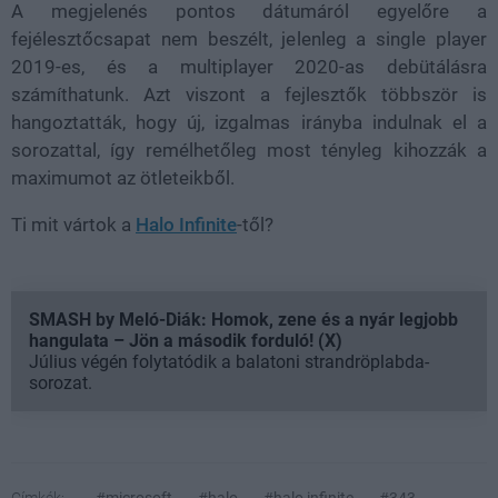
A megjelenés pontos dátumáról egyelőre a
fejélesztőcsapat nem beszélt, jelenleg a single player
2019-es, és a multiplayer 2020-as debütálásra
számíthatunk. Azt viszont a fejlesztők többször is
hangoztatták, hogy új, izgalmas irányba indulnak el a
sorozattal, így remélhetőleg most tényleg kihozzák a
maximumot az ötleteikből.
Ti mit vártok a
Halo Infinite
-től?
SMASH by Meló-Diák: Homok, zene és a nyár legjobb
hangulata – Jön a második forduló! (X)
Július végén folytatódik a balatoni strandröplabda-
sorozat.