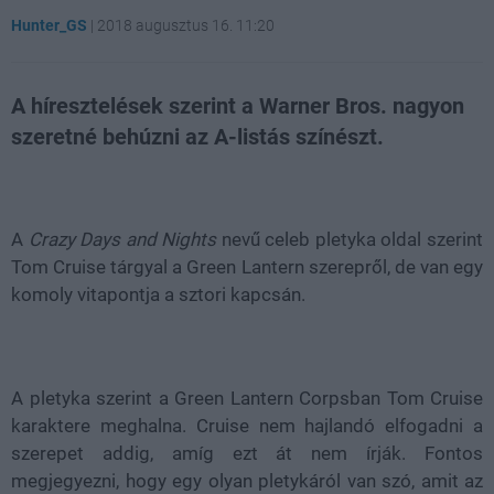
Hunter_GS
|
2018 augusztus 16. 11:20
A híresztelések szerint a Warner Bros. nagyon
szeretné behúzni az A-listás színészt.
Loaded
:
Unmute
21.86%
A
Crazy Days and Nights
nevű celeb pletyka oldal szerint
Tom Cruise tárgyal a Green Lantern szerepről, de van egy
komoly vitapontja a sztori kapcsán.
A pletyka szerint a Green Lantern Corpsban Tom Cruise
karaktere meghalna. Cruise nem hajlandó elfogadni a
szerepet addig, amíg ezt át nem írják. Fontos
megjegyezni, hogy egy olyan pletykáról van szó, amit az