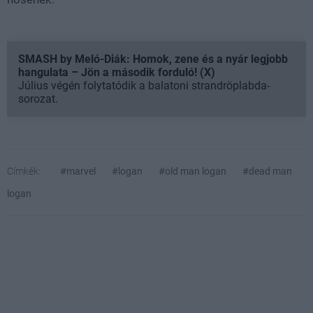
SMASH by Meló-Diák: Homok, zene és a nyár legjobb
hangulata – Jön a második forduló! (X)
Július végén folytatódik a balatoni strandröplabda-
sorozat.
Címkék:
#marvel
#logan
#old man logan
#dead man
logan