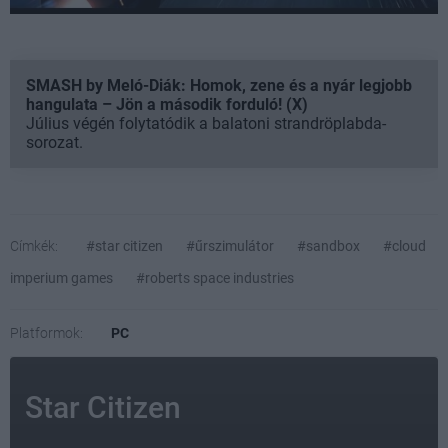
SMASH by Meló-Diák: Homok, zene és a nyár legjobb
hangulata – Jön a második forduló! (X)
Július végén folytatódik a balatoni strandröplabda-
sorozat.
Címkék:
#star citizen
#űrszimulátor
#sandbox
#cloud
imperium games
#roberts space industries
Platformok:
PC
Star Citizen