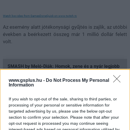
Watch live video from GamesDoneQuick on www.twitch.tv
Az esemény alatt jótékonysági gyűjtés is zajlik, az utóbbi
években a beérkezett összeg már 1 millió dollár felett
volt.
SMASH by Meló-Diák: Homok, zene és a nyár legjobb
hangulata – Jön a második forduló! (X)
Július végén folytatódik a balatoni strandröplabda-
www.gsplus.hu -
Do Not Process My Personal
sorozat.
Information
If you wish to opt-out of the sale, sharing to third parties, or
processing of your personal or sensitive information for
targeted advertising by us, please use the below opt-out
Címkék:
#speedrun
#awesome games done quick
section to confirm your selection. Please note that after your
opt-out request is processed you may continue seeing
interest-based ads based on personal information utilized by