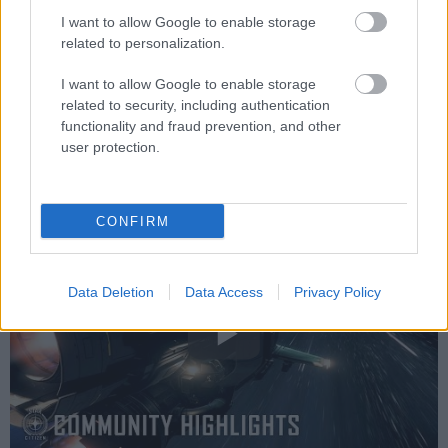
új játékrendszert is szeretnének beépíteni idén.
I want to allow Google to enable storage
related to personalization.
Emellett a rajongók tájékoztatásán és a közösségi
funkciókon is komoly változtatásokat eszközölnek majd.
I want to allow Google to enable storage
Végül kiadtak egy új videót is, amiben a nemrég kiadott
related to security, including authentication
szabadon irányítható kamerával készült látványos
functionality and fraud prevention, and other
user protection.
screenshotokból és videókból láthatunk egy nem
mindennapi montázst, ezt alább láthatjátok.
CONFIRM
Data Deletion
Data Access
Privacy Policy