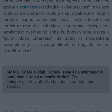
Természetesen a
Han Solo: A Smuggler's Trade
-ben nem
azokat a
színészeket
láthatjuk, akiket a Lucasfilm választ
ki, de Jamie Costa Han Solója elég jó példa arra, hogy a
karakter alapos tanulmányozásával milyen közel lehet
kerülni az eredeti alakításhoz. Hamarosan elvileg némi
betekintést nyerhetünk abba is, hogyan adja vissza a
figurát Alden Ehrenreich, de addig is mindenképp
nézzétek meg ezt a rajongói filmet, mert egyáltalán nem
sikerült rosszul.
SMASH by Meló-Diák: Homok, zene és a nyár legjobb
hangulata – Jön a második forduló! (X)
Július végén folytatódik a balatoni strandröplabda-
sorozat.