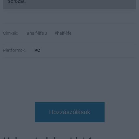
sorozat.
Címkék:
#half-life 3
#half-life
Platformok:
PC
Hozzászólások