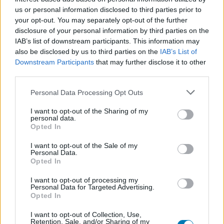
us or personal information disclosed to third parties prior to
your opt-out. You may separately opt-out of the further
disclosure of your personal information by third parties on the
IAB’s list of downstream participants. This information may
also be disclosed by us to third parties on the
IAB’s List of
Downstream Participants
that may further disclose it to other
Star Citizen - erre számíthatunk
third parties.
2017-ben
Please note that this website/app uses one or more Google
Personal Data Processing Opt Outs
services and may gather and store information including but
not limited to your visit or usage behaviour. You may click to
I want to opt-out of the Sharing of my
personal data.
TÁ
|
2017 január 7. 21:03
grant or deny consent to Google and its third-party tags to
Opted In
use your data for below specified purposes in below Google
consent section.
I want to opt-out of the Sale of my
Personal Data.
A Star Citizen készítői elmesélték, mi
Opted In
mindennel készülnek idén, illetve egy rövid
I want to opt-out of processing my
videót is közzétettek, amit a legjobb rajongói
Personal Data for Targeted Advertising.
állításokból állítottak össze.
Opted In
I want to opt-out of Collection, Use,
Loaded
:
Unmute
Retention, Sale, and/or Sharing of my
80.89%