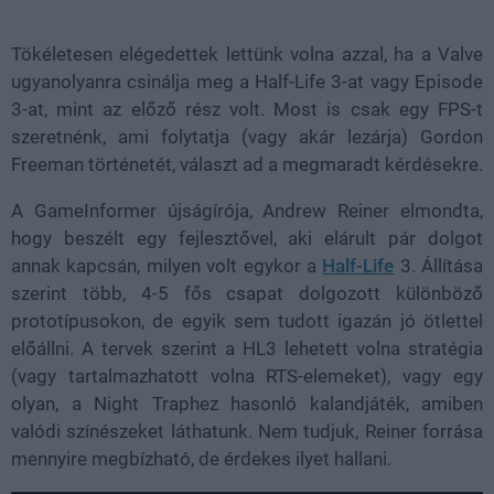
100.00%
Tökéletesen elégedettek lettünk volna azzal, ha a Valve
ugyanolyanra csinálja meg a Half-Life 3-at vagy Episode
3-at, mint az előző rész volt. Most is csak egy FPS-t
szeretnénk, ami folytatja (vagy akár lezárja) Gordon
Freeman történetét, választ ad a megmaradt kérdésekre.
A GameInformer újságírója, Andrew Reiner elmondta,
hogy beszélt egy fejlesztővel, aki elárult pár dolgot
annak kapcsán, milyen volt egykor a
Half-Life
3. Állítása
szerint több, 4-5 fős csapat dolgozott különböző
prototípusokon, de egyik sem tudott igazán jó ötlettel
előállni. A tervek szerint a HL3 lehetett volna stratégia
(vagy tartalmazhatott volna RTS-elemeket), vagy egy
olyan, a Night Traphez hasonló kalandjáték, amiben
valódi színészeket láthatunk. Nem tudjuk, Reiner forrása
mennyire megbízható, de érdekes ilyet hallani.