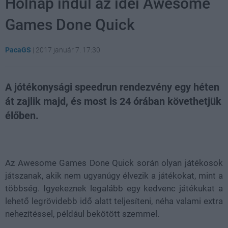
Holnap indul az idei Awesome
Games Done Quick
PacaGS
|
2017 január 7. 17:30
A jótékonysági speedrun rendezvény egy héten
át zajlik majd, és most is 24 órában követhetjük
élőben.
Loaded
:
Unmute
80.89%
Az Awesome Games Done Quick során olyan játékosok
játszanak, akik nem ugyanúgy élvezik a játékokat, mint a
többség. Igyekeznek legalább egy kedvenc játékukat a
lehető legrövidebb idő alatt teljesíteni, néha valami extra
nehezítéssel, például bekötött szemmel.