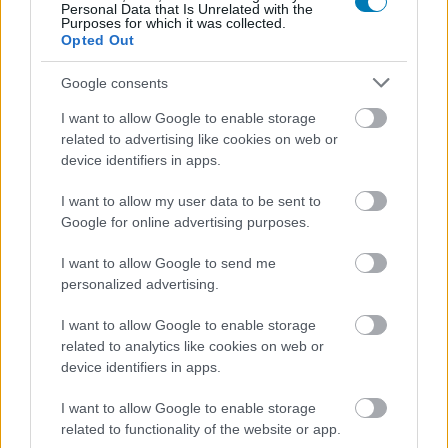
Personal Data that Is Unrelated with the
Purposes for which it was collected.
A
Star Citizen
készítői nemrég ismét munkába álltak az
Opted Out
ünnepi szünet után, némi tájékoztatást küldtek a
Google consents
támogatóiknak arról, mik is lesznek a legfőbb teendőik
2017-ben. Rajongókból, akik pénzzel is beszálltak a
I want to allow Google to enable storage
fejlesztésbe pedig nincs hiány, ugyanis nemrég 141
related to advertising like cookies on web or
device identifiers in apps.
millió dollár fölé ért a támogatóktól befolyt összeg.
I want to allow my user data to be sent to
A Cloud Imperium a nekik küldött e-mailben megírta,
Google for online advertising purposes.
hogy hamarosan egy kisebb, 2.6.1-es sorszámmal
ellátott frissítéssel is készülnek a korábban kiadott alfa
I want to allow Google to send me
verzióhoz, ezzel pótolva a 2.6-ból végül kimaradt feature-
personalized advertising.
öket és kicsit csiszolva a jelenlegi változat egyensúlyán
I want to allow Google to enable storage
és stabilitásán is. Ugyan a Star Citizen és a Squadron 42
related to analytics like cookies on web or
idei fejlesztési
menetrendjének
konkrét részleteit az
device identifiers in apps.
elkövetkezendő időszakban alakítják ki csapatukkal az
egyes részlegek vezetői, azt már most megírták a
I want to allow Google to enable storage
related to functionality of the website or app.
készítők, hogy az engine további fejlesztése mellett több