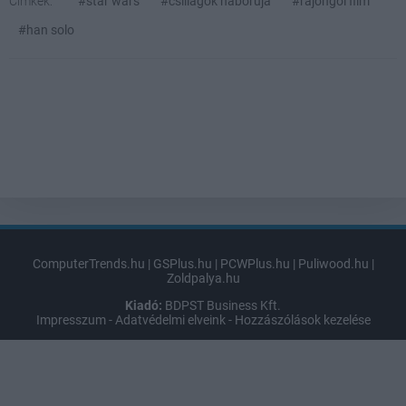
Címkék:
#star wars
#csillagok háborúja
#rajongói film
#han solo
ComputerTrends.hu
|
GSPlus.hu
|
PCWPlus.hu
|
Puliwood.hu
|
Zoldpalya.hu
Kiadó:
BDPST Business Kft.
Impresszum
-
Adatvédelmi elveink
-
Hozzászólások kezelése