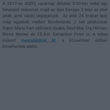
A 2017-es AGDQ vasárnap délután 5:30-kor indul egy
felvezető műsorral, majd az Ape Escape 2 lesz az első
játék, amit valaki végigjátszik. Az első 24 órában lesz
még egyebek mellett Borderlands 2 két játékossal,
Super Mario Kart időmérő, Quake, Devil May Cry, Hitman:
Blood Money és F.E.A.R. Extraction Point is. A teljes
műsort
megtaláljátok itt
, a közvetítést élőben
követhetitek alább.