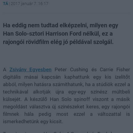
TÁ
|
2017 január 7. 16:17
Ha eddig nem tudtad elképzelni, milyen egy
Han Solo-sztori Harrison Ford nélkül, ez a
rajongói rövidfilm elég jó példával szolgál.
Loaded
:
Unmute
80.89%
A
Zsivány Egyesben
Peter Cushing és Carrie Fisher
digitális másai kapcsán kaphattunk egy kis ízelítőt
abból, milyen hatásra számíthatunk, ha a stúdiók ezzel a
technikával alkotják újra egy-egy színész múltbeli
külsejét. A készülő Han Solo spinoff viszont a másik
megoldást választva új színészeket keres, egy rajongói
filmnek hála pedig most ezzel a változattal is
ismerkedhetünk egy kicsit.