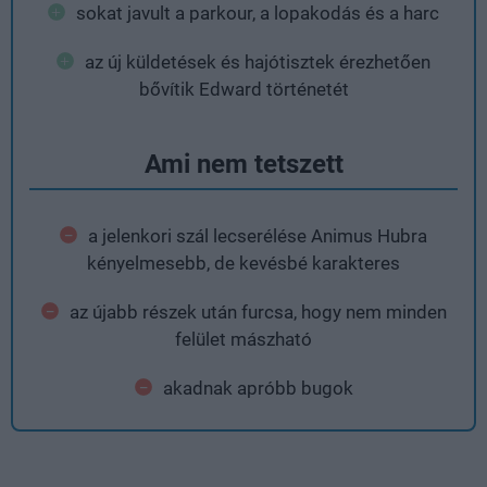
sokat javult a parkour, a lopakodás és a harc
az új küldetések és hajótisztek érezhetően
bővítik Edward történetét
Ami nem tetszett
a jelenkori szál lecserélése Animus Hubra
kényelmesebb, de kevésbé karakteres
az újabb részek után furcsa, hogy nem minden
felület mászható
akadnak apróbb bugok