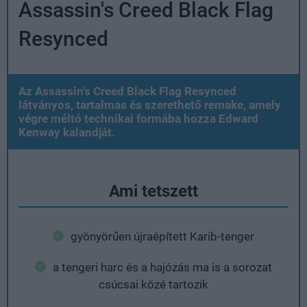
Assassin's Creed Black Flag
Resynced
Az Assassin's Creed Black Flag Resynced
látványos, tartalmas és szerethető remake, amely
végre méltó technikai formába hozza Edward
Kenway kalandját.
Ami tetszett
gyönyörűen újraépített Karib-tenger
a tengeri harc és a hajózás ma is a sorozat
csúcsai közé tartozik