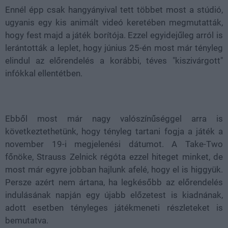
Ennél épp csak hangyányival tett többet most a stúdió,
ugyanis egy kis animált videó keretében megmutatták,
hogy fest majd a játék borítója. Ezzel egyidejűleg arról is
lerántották a leplet, hogy június 25-én most már tényleg
elindul az előrendelés a korábbi, téves "kiszivárgott"
infókkal ellentétben.
Ebből most már nagy valószínűséggel arra is
következtethetünk, hogy tényleg tartani fogja a játék a
november 19-i megjelenési dátumot. A Take-Two
főnöke, Strauss Zelnick régóta ezzel hiteget minket, de
most már egyre jobban hajlunk afelé, hogy el is higgyük.
Persze azért nem ártana, ha legkésőbb az előrendelés
indulásának napján egy újabb előzetest is kiadnának,
adott esetben tényleges játékmeneti részleteket is
bemutatva.