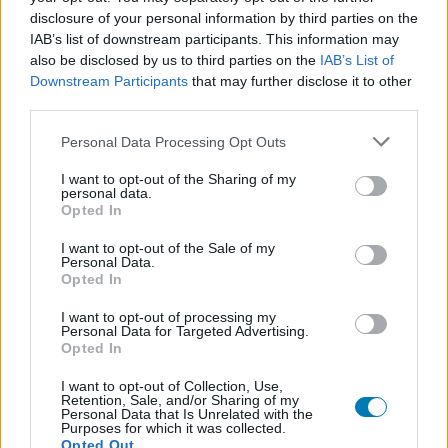
Végre aranylemezre került a
disclosure of your personal information by third parties on the
IAB’s list of downstream participants. This information may
kedvenc Assassin's Creedem
also be disclosed by us to third parties on the
IAB’s List of
Downstream Participants
that may further disclose it to other
modern remake-je
third parties.
Please note that this website/app uses one or more Google
Personal Data Processing Opt Outs
Chavalier
|
2026 június 18. 14:25
services and may gather and store information including but
not limited to your visit or usage behaviour. You may click to
I want to opt-out of the Sharing of my
personal data.
grant or deny consent to Google and its third-party tags to
Opted In
use your data for below specified purposes in below Google
A Ubisoft büszkén kürtölte világgá, hogy célba
consent section.
I want to opt-out of the Sale of my
ért az Assassin's Creed Black Flag Resynced,
Personal Data.
így már semmi sem állhat a megjelenés útjába.
Opted In
I want to opt-out of processing my
Loaded
:
Unmute
Personal Data for Targeted Advertising.
21.65%
Opted In
Az első években még inkább csak távolról csodáltam az
I want to opt-out of Collection, Use,
Assassin's Creedeket, mert sem a Szentföld
Retention, Sale, and/or Sharing of my
Personal Data that Is Unrelated with the
birtoklásáért vívott keresztesháborúknak, sem a
Purposes for which it was collected.
Opted Out