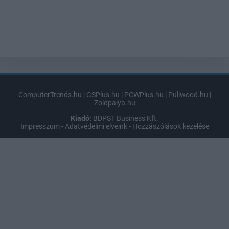
ComputerTrends.hu
|
GSPlus.hu
|
PCWPlus.hu
|
Puliwood.hu
|
Zoldpalya.hu
Kiadó:
BDPST Business Kft.
Impresszum
-
Adatvédelmi elveink
-
Hozzászólások kezelése