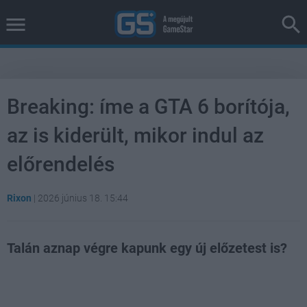
Breaking: íme a GTA 6 borítója,
az is kiderült, mikor indul az
előrendelés
Rixon
|
2026 június 18. 15:44
Talán aznap végre kapunk egy új előzetest is?
Loaded
:
Unmute
38.24%