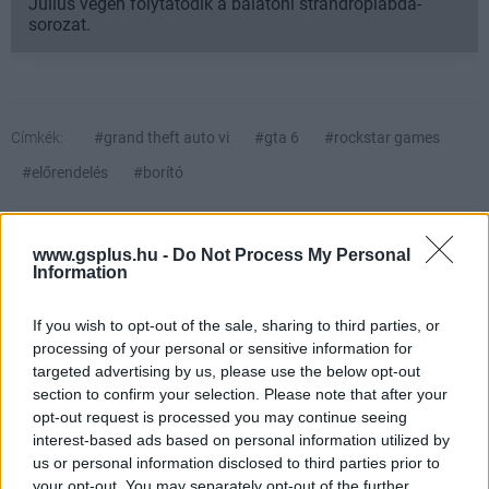
Július végén folytatódik a balatoni strandröplabda-
sorozat.
Címkék:
#grand theft auto vi
#gta 6
#rockstar games
#előrendelés
#borító
www.gsplus.hu -
Do Not Process My Personal
Information
If you wish to opt-out of the sale, sharing to third parties, or
processing of your personal or sensitive information for
targeted advertising by us, please use the below opt-out
section to confirm your selection. Please note that after your
Hozzászólások
opt-out request is processed you may continue seeing
interest-based ads based on personal information utilized by
us or personal information disclosed to third parties prior to
your opt-out. You may separately opt-out of the further