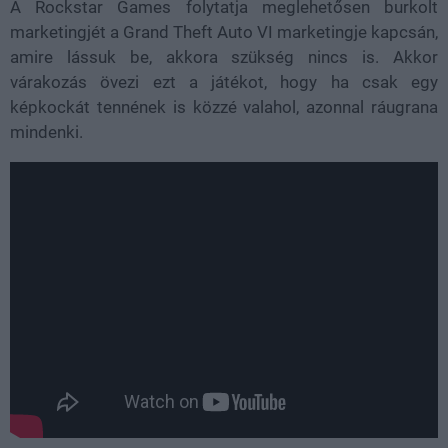
A Rockstar Games folytatja meglehetősen burkolt
marketingjét a Grand Theft Auto VI marketingje kapcsán,
amire lássuk be, akkora szükség nincs is. Akkor
várakozás övezi ezt a játékot, hogy ha csak egy
képkockát tennének is közzé valahol, azonnal ráugrana
mindenki.