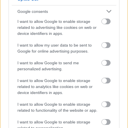
reneszánsz Itáliának nem sikerült megszólítania a
bennem lakozó gamert. Ahhoz, hogy a kíváncsiságom
Google consents
túllépje a szakmai érdeklődés határait, az kellett, hogy a
I want to allow Google to enable storage
kalózok aranykorába ugorjon fejest a Ubisoft, azzal
related to advertising like cookies on web or
párhuzamosan pedig teljesen a partvonalra szorítsa az
device identifiers in apps.
engem kezdettől fogva zavaró modern szálat.
I want to allow my user data to be sent to
In a world GONE GOLD, we're gonna be heroes!
Google for online advertising purposes.
I want to allow Google to send me
July 9th is fast approaching, who's ready to set
personalized advertising.
sail? 🤚
#AssassinsCreed
pic.twitter.com/6ZIIvXxKBB
I want to allow Google to enable storage
— Assassin's Creed (@assassinscreed)
June 17, 2026
related to analytics like cookies on web or
device identifiers in apps.
A 2013-as Black Flag volt tehát az Assassin's Creed és
az a kalózos játék, amelyikre mindig is vágytam, és
I want to allow Google to enable storage
amelyik ténylegesen megszerettette velem a szériát,
related to functionality of the website or app.
visszamenőlegesen is. Ezért aztán kis túlzással madarat
I want to allow Google to enable storage
lehetett fogatni velem, amikor a Ubisoft abbahagyta