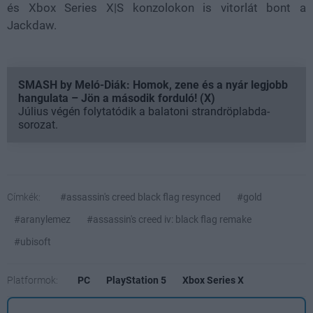
és Xbox Series X|S konzolokon is vitorlát bont a
Jackdaw.
SMASH by Meló-Diák: Homok, zene és a nyár legjobb
hangulata – Jön a második forduló! (X)
Július végén folytatódik a balatoni strandröplabda-
sorozat.
Címkék:
#assassin's creed black flag resynced
#gold
#aranylemez
#assassin's creed iv: black flag remake
#ubisoft
Platformok:
PC
PlayStation 5
Xbox Series X