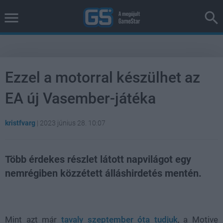
Ezzel a motorral készülhet az
EA új Vasember-játéka
kristfvarg
|
2023 június 28. 10:07
Több érdekes részlet látott napvilágot egy
nemrégiben közzétett álláshirdetés mentén.
Loaded
:
Unmute
38.36%
Mint azt már
tavaly szeptember óta tudjuk
, a Motive