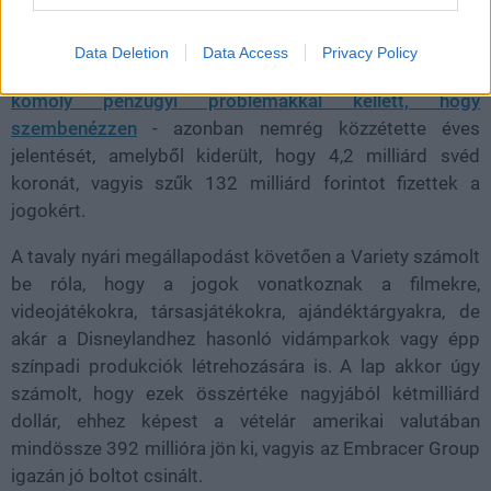
Data Deletion
Data Access
Privacy Policy
Az Embracer Group - amely egy bő hónappal ezelőtt
komoly pénzügyi problémákkal kellett, hogy
szembenézzen
- azonban nemrég közzétette éves
jelentését, amelyből kiderült, hogy 4,2 milliárd svéd
koronát, vagyis szűk 132 milliárd forintot fizettek a
jogokért.
A tavaly nyári megállapodást követően a Variety számolt
be róla, hogy a jogok vonatkoznak a filmekre,
videojátékokra, társasjátékokra, ajándéktárgyakra, de
akár a Disneylandhez hasonló vidámparkok vagy épp
színpadi produkciók létrehozására is. A lap akkor úgy
számolt, hogy ezek összértéke nagyjából kétmilliárd
dollár, ehhez képest a vételár amerikai valutában
mindössze 392 millióra jön ki, vagyis az Embracer Group
igazán jó boltot csinált.