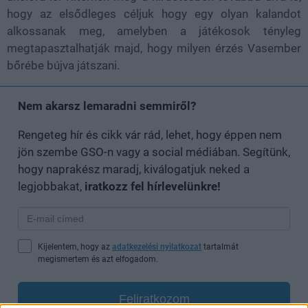
hogy az elsődleges céljuk hogy egy olyan kalandot
alkossanak meg, amelyben a játékosok tényleg
megtapasztalhatják majd, hogy milyen érzés Vasember
bőrébe bújva játszani.
Nem akarsz lemaradni semmiről?
Rengeteg hír és cikk vár rád, lehet, hogy éppen nem
jön szembe GSO-n vagy a social médiában. Segítünk,
hogy naprakész maradj, kiválogatjuk neked a
legjobbakat,
iratkozz fel hírlevelünkre!
Kijelentem, hogy az
adatkezelési nyilatkozat
tartalmát
megismertem és azt elfogadom.
Feliratkozom