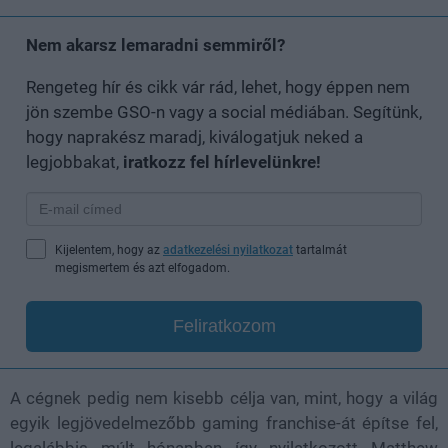
Nem akarsz lemaradni semmiről?
Rengeteg hír és cikk vár rád, lehet, hogy éppen nem
jön szembe GSO-n vagy a social médiában. Segítünk,
hogy naprakész maradj, kiválogatjuk neked a
legjobbakat,
iratkozz fel hírlevelünkre!
Kijelentem, hogy az
adatkezelési nyilatkozat
tartalmát
megismertem és azt elfogadom.
Feliratkozom
A cégnek pedig nem kisebb célja van, mint, hogy a világ
egyik legjövedelmezőbb gaming franchise-át építse fel,