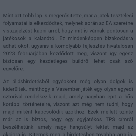
Mint azt több lap is megerősítette, már a játék tesztelési
folyamatai is elkezdődtek, melynek során az EA szeretne
visszajelzést kapni arról, hogy mit is várnak pontosan a
játékosok a kalandtól. Ez mindenképpen bizakodásra
adhat okot, ugyanis a komolyabb fejlesztés hivatalosan
2023 februárjában kezdődött meg, viszont így egész
biztosan egy kezdetleges buildről lehet csak szó
egyelőre.
Az álláshirdetésből egyébként még olyan dolgok is
kiderültek, minthogy a Vasember-játék egy olyan egyedi
sztorival rendelkezik majd, amely nagyban épít a hős
korábbi történeteire, viszont azt még nem tudni, hogy
majd miként kapcsolódik azokhoz. Ezek mellett szinte
már az is biztos, hogy egy egyjátékos TPS címről
beszélhetünk, amely nagy hangsúlyt fektet majd az
akcióra is. Kitérnek még a hirdetésben továbbá arra is,