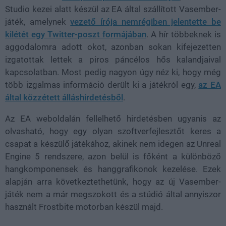
Studio kezei alatt készül az EA által szállított Vasember-
játék, amelynek
vezető írója nemrégiben jelentette be
kilétét egy Twitter-poszt formájában
. A hír többeknek is
aggodalomra adott okot, azonban sokan kifejezetten
izgatottak lettek a piros páncélos hős kalandjaival
kapcsolatban. Most pedig nagyon úgy néz ki, hogy még
több izgalmas információ derült ki a játékról egy,
az EA
által közzétett álláshirdetésből
.
Az EA weboldalán fellelhető hirdetésben ugyanis az
olvasható, hogy egy olyan szoftverfejlesztőt keres a
csapat a készülő játékához, akinek nem idegen az Unreal
Engine 5 rendszere, azon belül is főként a különböző
hangkomponensek és hanggrafikonok kezelése. Ezek
alapján arra következtethetünk, hogy az új Vasember-
játék nem a már megszokott és a stúdió által annyiszor
használt Frostbite motorban készül majd.