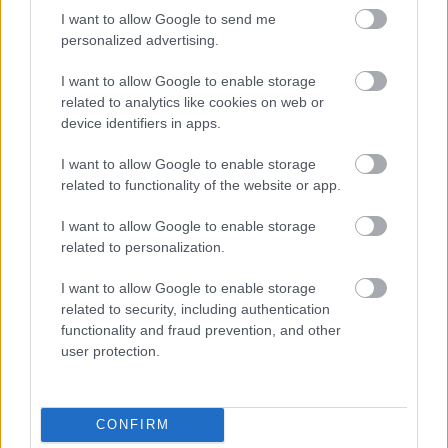
I want to allow Google to send me
personalized advertising.
Az olcsót itt persze hollywoodi mércével kell
I want to allow Google to enable storage
érteni.
related to analytics like cookies on web or
device identifiers in apps.
Loaded
:
Unmute
21.86%
I want to allow Google to enable storage
A PC-s, konzolos és telefonos játékok - egyik
related to functionality of the website or app.
legismertebb címük a Saints Row-franchise - valamint
I want to allow Google to enable storage
társasjátékok fejlesztésével foglalkozó svéd
Embracer
related to personalization.
Group
még tavaly nyáron vásárolta meg A Gyűrűk Ura
jogait a korábbi tulajdonos Saul Zaentz Companytől.
I want to allow Google to enable storage
related to security, including authentication
A tavalyi tranzakcióval kapcsolatban már kiderült, hogy
functionality and fraud prevention, and other
ez bizony azt jelenti, hogy a svédek tokkal-vonóval
user protection.
behúzták a teljes Tolkien-franchise-t, azonban akkor még
nem kötötték a világ orrára, hogy mindez mennyi
pénzükbe került. Egészen eddig.
CONFIRM