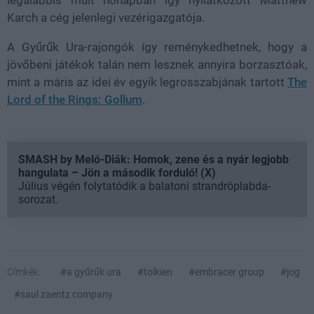
legalábbis múlt hónapban így nyilatkozott Matthew
Karch a cég jelenlegi vezérigazgatója.
A Gyűrűk Ura-rajongók így reménykedhetnek, hogy a
jövőbeni játékok talán nem lesznek annyira borzasztóak,
mint a máris az idei év egyik legrosszabjának tartott
The
Lord of the Rings: Gollum
.
SMASH by Meló-Diák: Homok, zene és a nyár legjobb
hangulata – Jön a második forduló! (X)
Július végén folytatódik a balatoni strandröplabda-
sorozat.
Címkék:
#a gyűrűk ura
#tolkien
#embracer group
#jog
#saul zaentz company