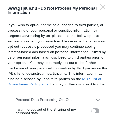
www.gsplus.hu -
Do Not Process My Personal
Information
Természetesen mint azt már említettük, a játék a
fejlesztés korai szakaszaiban van még, így kár lenne
If you wish to opt-out of the sale, sharing to third parties, or
mélyebb következtetéseket levonni, de a hirdetésből
processing of your personal or sensitive information for
kikerült infók bizakodásra adhatnak okot az EA legújabb
targeted advertising by us, please use the below opt-out
single-player kalandja kapcsán.
section to confirm your selection. Please note that after your
opt-out request is processed you may continue seeing
interest-based ads based on personal information utilized by
us or personal information disclosed to third parties prior to
SMASH by Meló-Diák: Homok, zene és a nyár legjobb
your opt-out. You may separately opt-out of the further
hangulata – Jön a második forduló! (X)
disclosure of your personal information by third parties on the
Július végén folytatódik a balatoni strandröplabda-
IAB’s list of downstream participants. This information may
sorozat.
also be disclosed by us to third parties on the
IAB’s List of
Downstream Participants
that may further disclose it to other
third parties.
Please note that this website/app uses one or more Google
Personal Data Processing Opt Outs
services and may gather and store information including but
Címkék:
#ea
#iron man
#vasember
#unreal engine
not limited to your visit or usage behaviour. You may click to
I want to opt-out of the Sharing of my
#frostbite
personal data.
grant or deny consent to Google and its third-party tags to