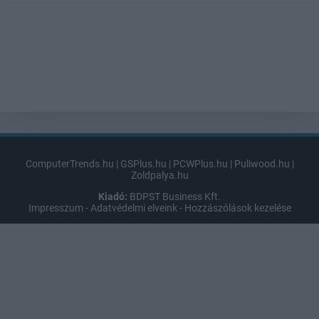
ComputerTrends.hu
|
GSPlus.hu
|
PCWPlus.hu
|
Puliwood.hu
|
Zoldpalya.hu
Kiadó:
BDPST Business Kft.
Impresszum
-
Adatvédelmi elveink
-
Hozzászólások kezelése