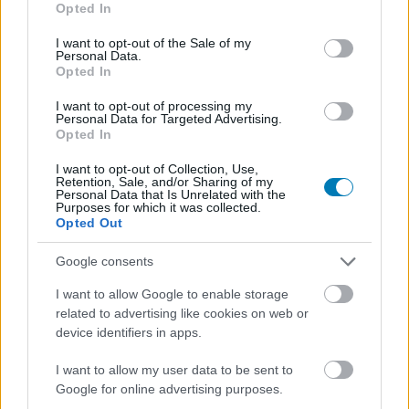
Opted In
use your data for below specified purposes in below Google
consent section.
I want to opt-out of the Sale of my
Personal Data.
Opted In
I want to opt-out of processing my
Personal Data for Targeted Advertising.
Opted In
I want to opt-out of Collection, Use,
Retention, Sale, and/or Sharing of my
Hozzászólások
Personal Data that Is Unrelated with the
Purposes for which it was collected.
Opted Out
Google consents
Meglepően olcsón vásárolta
I want to allow Google to enable storage
meg A Gyűrűk Ura jogait az
related to advertising like cookies on web or
device identifiers in apps.
Embracer Group
I want to allow my user data to be sent to
Google for online advertising purposes.
Dawe
|
2023 június 28. 08:27