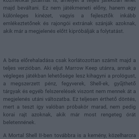
kozmetikai jutalmat is, amelyet a teljes játékban lehet
majd beváltani. Ez nem játékmeneti előny, hanem egy
különleges kinézet, vagyis a fejlesztők inkább
emlékeztetőnek és rajongói extrának szánják azoknak,
akik már a megjelenés előtt kipróbálják a folytatást.
A béta előrehaladása csak korlátozottan számít majd a
teljes verzióban. Aki eljut Marrow Keep utánra, annak a
végleges játékban lehetősége lesz kihagyni a prológust,
a megszerzett pénz, fegyverek, Shell-ek, gyűjthető
tárgyak és egyéb felszerelések viszont nem mennek át a
megjelenés utáni változatba. Ez teljesen érthető döntés,
mert a teszt így valóban próbakör marad, nem pedig
korai rajt azoknak, akik már most rengeteg órát
beletennének.
A Mortal Shell II-ben továbbra is a kemény, közelharcra