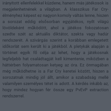
irányított ellenfelekkel küzdene, hanem más játékosok is
megjelenhetnének a világban. A klasszikus Far Cry-
élményhez képest ez nagyon komoly váltás lenne, hiszen
a sorozat eddig elsősorban egyjátékos, nyílt világú
lövöldeként működött, ahol a játékos fokozatosan
szedte szét az aktuális diktátor, szekta vagy hadúr
rendszerét. A szivárgás szerint a korábban emlegetett
időkorlát sem került ki a játékból. A pletykák alapján a
történet egyik fő célja az lehet, hogy a játékosnak
legfeljebb hat családtagját kell kimentenie, miközben a
háttérben folyamatosan ketyeg az óra. Ez önmagában
még működhetne is a Far Cry keretei között, hiszen a
sorozatnak mindig jól állt, amikor a szabadság mellé
valamilyen személyes tétet is adott. A kérdés inkább az,
hogy mindez hogyan fér össze egy PvEvP extraction
rendszerrel.