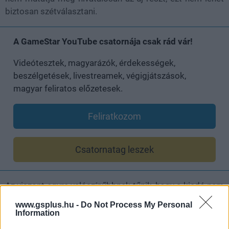
biztosan szétválasztani.
A GameStar YouTube csatornája csak rád vár!
Videótesztek, magyarázók, érdekességek,
beszélgetések, livestreamek, végigjátszások,
magyar feliratos előzetesek.
Feliratkozom
Csatornatag leszek
Az viszont egyre valószínűbbnek tűnik, hogy a kiadó nem
akarja egyszerűen újra kiadni a Far Cry 3 óta jól ismert
www.gsplus.hu -
Do Not Process My Personal
formulát. A sorozat 2021-ben, a Far Cry 6-tal jelentkezett
Information
utoljára új főrésszel, és azóta szokatlanul hosszú szünet