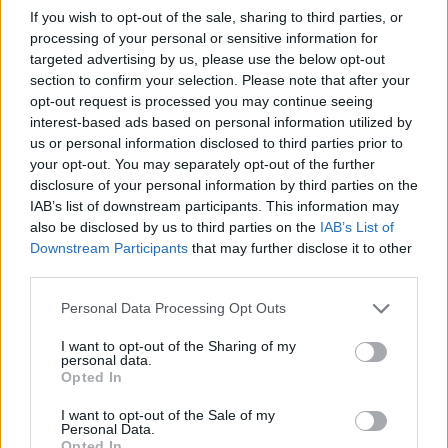
következett. Ez idő alatt a Ubisoft több nagy franchise-
If you wish to opt-out of the sale, sharing to third parties, or
processing of your personal or sensitive information for
nál is újragondolta a régi működését, így nem lenne
targeted advertising by us, please use the below opt-out
meglepő, ha a Far Cry 7 is egy merészebb,
section to confirm your selection. Please note that after your
kockázatosabb irányt venne.
opt-out request is processed you may continue seeing
interest-based ads based on personal information utilized by
A gond csak az, hogy az extraction shooter elemek nem
us or personal information disclosed to third parties prior to
automatikusan tesznek jobbá egy Far Cry-játékot. A
your opt-out. You may separately opt-out of the further
sorozat ereje mindig a nagy, kaotikus nyílt világban, a
disclosure of your personal information by third parties on the
látványos akcióban, a vadon veszélyeiben és a túlzó, de
IAB’s list of downstream participants. This information may
also be disclosed by us to third parties on the
IAB’s List of
emlékezetes ellenfelekben volt. Ha ehhez okosan
Downstream Participants
that may further disclose it to other
illesztik hozzá az időnyomást, a túlélést és a kimentési
third parties.
mechanikát, abból friss Far Cry-élmény születhet. Ha
Please note that this website/app uses one or more Google
viszont a trendkövetés fontosabb lesz, mint a sorozat
Personal Data Processing Opt Outs
services and may gather and store information including but
saját ritmusa, a rajongók könnyen úgy érezhetik majd,
not limited to your visit or usage behaviour. You may click to
I want to opt-out of the Sharing of my
hogy a Ubisoft megint rossz helyen kereste a
personal data.
grant or deny consent to Google and its third-party tags to
Opted In
megújulást.
use your data for below specified purposes in below Google
consent section.
I want to opt-out of the Sale of my
Personal Data.
Opted In