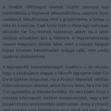
A további állítólagos elemek között szerepel egy
menedékház, a fegyverek elhasználódása, valamint olyan
vadállatok felbukkanása, mint a grizzlymedve, a farkas, a
róka és a szarvas. Ezek közül több is illene egy vadonban
játszódó Far Cry-részhez, különösen akkor, ha a játék
valóban erősebben épít a túlélésre. A fegyvertartósság
viszont megosztó döntés lehet, mert a rosszul hangolt
kopás könnyen kényelmetlen nyűggé válik, nem pedig
izgalmas játékelemmé.
A legnagyobb bizonytalanságot továbbra is az okozza,
hogy a szivárgások alapján a Ubisoft egyszerre több Far
Cry-projekten dolgozhat. Ha a Project Maverick valóban
külön extraction shooter, akkor furcsa lenne, ha a Far Cry
7 is ugyanebbe az irányba fordulna. Az sem kizárt, hogy a
mostani információk részben összecsúsztak, vagy a két
projekt közös rendszereiből származnak. Amíg a Ubisoft
nem mutatja meg hivatalosan az új részt, ezt nem lehet