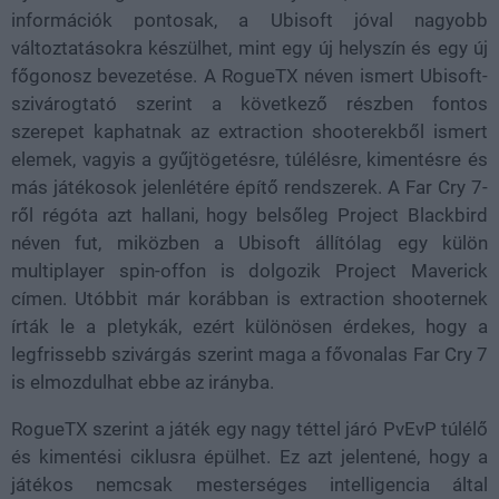
információk pontosak, a Ubisoft jóval nagyobb
változtatásokra készülhet, mint egy új helyszín és egy új
főgonosz bevezetése. A RogueTX néven ismert Ubisoft-
szivárogtató szerint a következő részben fontos
szerepet kaphatnak az extraction shooterekből ismert
elemek, vagyis a gyűjtögetésre, túlélésre, kimentésre és
más játékosok jelenlétére építő rendszerek. A Far Cry 7-
ről régóta azt hallani, hogy belsőleg Project Blackbird
néven fut, miközben a Ubisoft állítólag egy külön
multiplayer spin-offon is dolgozik Project Maverick
címen. Utóbbit már korábban is extraction shooternek
írták le a pletykák, ezért különösen érdekes, hogy a
legfrissebb szivárgás szerint maga a fővonalas Far Cry 7
is elmozdulhat ebbe az irányba.
RogueTX szerint a játék egy nagy téttel járó PvEvP túlélő
és kimentési ciklusra épülhet. Ez azt jelentené, hogy a
játékos nemcsak mesterséges intelligencia által