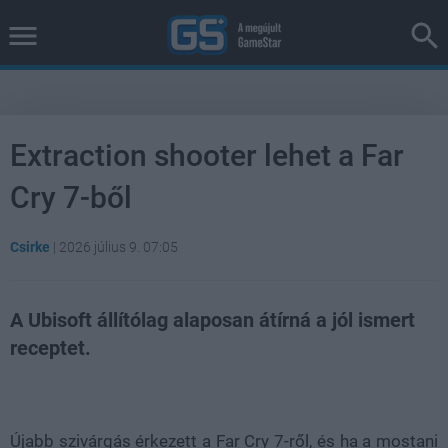
Extraction shooter lehet a Far
Cry 7-ből
Csirke
|
2026 július 9. 07:05
A Ubisoft állítólag alaposan átírná a jól ismert
receptet.
Loaded
:
Unmute
38.26%
Újabb szivárgás érkezett a Far Cry 7-ről, és ha a mostani