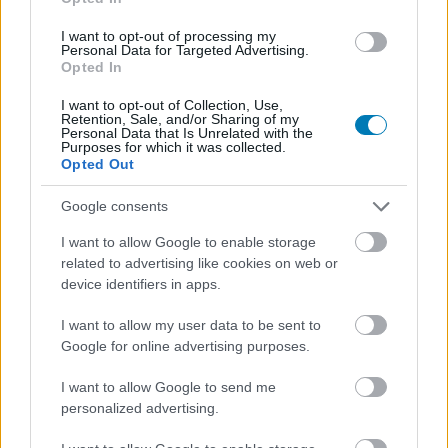
SMASH by Meló-Diák: Homok, zene és a nyár legjobb
I want to opt-out of processing my
hangulata – Jön a második forduló! (X)
Personal Data for Targeted Advertising.
Július végén folytatódik a balatoni strandröplabda-
Opted In
sorozat.
I want to opt-out of Collection, Use,
Retention, Sale, and/or Sharing of my
Personal Data that Is Unrelated with the
Purposes for which it was collected.
Opted Out
Címkék:
#far cry 7
#far cry
#ubisoft
#roguetx
Google consents
#project blackbird
#project maverick
#extraction shooter
I want to allow Google to enable storage
#pvevp
#fps
related to advertising like cookies on web or
device identifiers in apps.
Platformok:
PC
PlayStation 5
Xbox Series X
I want to allow my user data to be sent to
Google for online advertising purposes.
I want to allow Google to send me
personalized advertising.