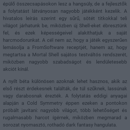
épülő összecsapásokon lesz a hangsúly, de a fejlesztők
a folytatást látványosan nagyobb játékként kezelik. A
hivatalos leírás szerint egy sűrű, sötét titkokkal teli
világot járhatunk be, miközben új Shell-eket ébresztünk
fel, és ezek képességeivel alakíthatjuk a saját
harcmodorunkat. A cél nem az, hogy a játék egyszerűen
lemásolja a FromSoftware receptjét, hanem az, hogy
megtartsa a Mortal Shell sajátos testváltós rendszerét,
miközben nagyobb szabadságot és lendületesebb
akciót kínál.
A nyílt béta különösen azoknak lehet hasznos, akik az
első részt érdekesnek találták, de túl szűknek, lassúnak
vagy darabosnak érezték. A folytatás eddigi anyagai
alapján a Cold Symmetry éppen ezeken a pontokon
próbált javítani: nagyobb világot, több lehetőséget és
rugalmasabb harcot ígérnek, miközben megmarad a
sorozat nyomasztó, rothadó dark fantasy hangulata.