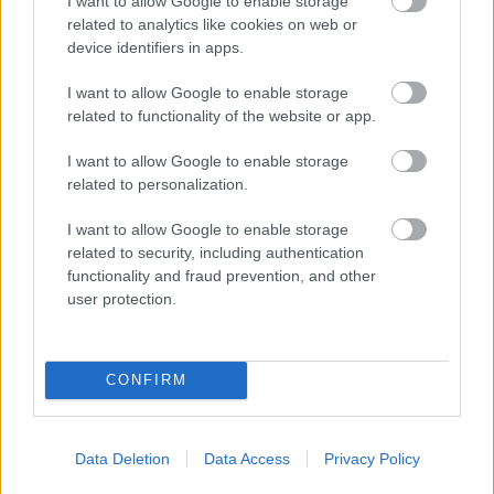
I want to allow Google to enable storage
related to analytics like cookies on web or
device identifiers in apps.
Hozzászólások
I want to allow Google to enable storage
related to functionality of the website or app.
Ingyen kipróbálható a Mortal
I want to allow Google to enable storage
related to personalization.
Shell II
I want to allow Google to enable storage
related to security, including authentication
Csirke
|
2026 július 8. 22:03
functionality and fraud prevention, and other
user protection.
A sötét soulslike még a megjelenés előtt
tesztelhető.
CONFIRM
Loaded
:
Unmute
21.86%
Data Deletion
Data Access
Privacy Policy
Elindult a Mortal Shell II nyílt bétája Steamen
, így már