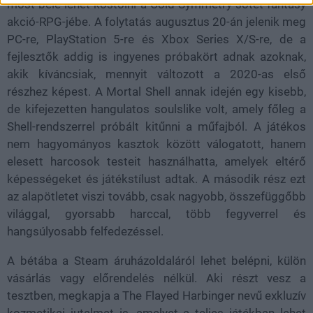
most bele lehet kóstolni a Cold Symmetry sötét fantasy
akció-RPG-jébe. A folytatás augusztus 20-án jelenik meg
PC-re, PlayStation 5-re és Xbox Series X/S-re, de a
fejlesztők addig is ingyenes próbakört adnak azoknak,
akik kíváncsiak, mennyit változott a 2020-as első
részhez képest. A Mortal Shell annak idején egy kisebb,
de kifejezetten hangulatos soulslike volt, amely főleg a
Shell-rendszerrel próbált kitűnni a műfajból. A játékos
nem hagyományos kasztok között válogatott, hanem
elesett harcosok testeit használhatta, amelyek eltérő
képességeket és játékstílust adtak. A második rész ezt
az alapötletet viszi tovább, csak nagyobb, összefüggőbb
világgal, gyorsabb harccal, több fegyverrel és
hangsúlyosabb felfedezéssel.
A bétába a Steam áruházoldaláról lehet belépni, külön
vásárlás vagy előrendelés nélkül. Aki részt vesz a
tesztben, megkapja a The Flayed Harbinger nevű exkluzív