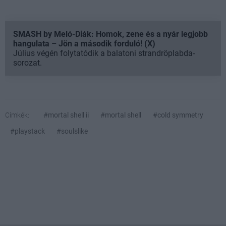
SMASH by Meló-Diák: Homok, zene és a nyár legjobb
hangulata – Jön a második forduló! (X)
Július végén folytatódik a balatoni strandröplabda-
sorozat.
Címkék:
#mortal shell ii
#mortal shell
#cold symmetry
#playstack
#soulslike