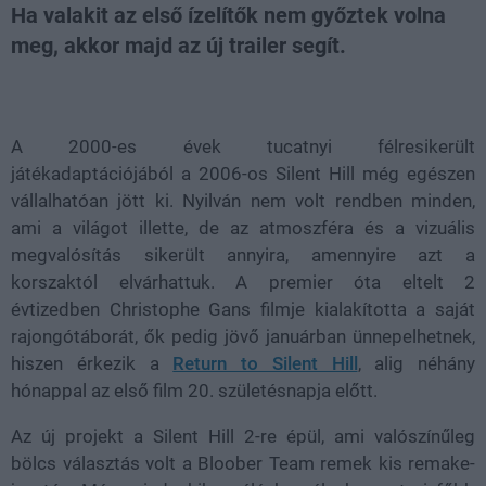
Ha valakit az első ízelítők nem győztek volna
meg, akkor majd az új trailer segít.
Loaded
:
Unmute
80.89%
A 2000-es évek tucatnyi félresikerült
játékadaptációjából a 2006-os Silent Hill még egészen
vállalhatóan jött ki. Nyilván nem volt rendben minden,
ami a világot illette, de az atmoszféra és a vizuális
megvalósítás sikerült annyira, amennyire azt a
korszaktól elvárhattuk. A premier óta eltelt 2
évtizedben Christophe Gans filmje kialakította a saját
rajongótáborát, ők pedig jövő januárban ünnepelhetnek,
hiszen érkezik a
Return to Silent Hill
, alig néhány
hónappal az első film 20. születésnapja előtt.
Az új projekt a Silent Hill 2-re épül, ami valószínűleg
bölcs választás volt a Bloober Team remek kis remake-