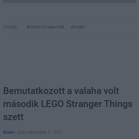
Címkék:
#return to silent hill
#trailer
Bemutatkozott a valaha volt
második LEGO Stranger Things
szett
Rixon
|
2025 december 3. 13:51