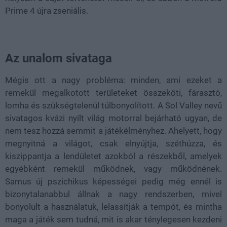
Prime 4 újra zseniális.
Az unalom sivataga
Mégis ott a nagy probléma: minden, ami ezeket a
remekül megalkotott területeket összeköti, fárasztó,
lomha és szükségtelenül túlbonyolított. A Sol Valley nevű
sivatagos kvázi nyílt világ motorral bejárható ugyan, de
nem tesz hozzá semmit a játékélményhez. Ahelyett, hogy
megnyitná a világot, csak elnyújtja, széthúzza, és
kiszippantja a lendületet azokból a részekből, amelyek
egyébként remekül működnek, vagy működnének.
Samus új pszichikus képességei pedig még ennél is
bizonytalanabbul állnak a nagy rendszerben, mivel
bonyolult a használatuk, lelassítják a tempót, és mintha
maga a játék sem tudná, mit is akar ténylegesen kezdeni