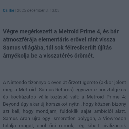
Csirke
|
2025 december 3. 13:03
Végre megérkezett a Metroid Prime 4, és bár
atmoszférája elementáris erővel ránt vissza
Samus világába, túl sok félresikerült újítás
árnyékolja be a visszatérés örömét.
Loaded
:
Unmute
100.00%
A Nintendo tizennyolc éven át őrzött ígérete (akkor jelent
meg a Metroid: Samus Returns) egyszerre nosztalgikus
és kockázatos vállalkozássá vált: a Metroid Prime 4:
Beyond úgy akar új korszakot nyitni, hogy közben bizony
azt kell, hogy mondjam, fuldoklik saját ambíciói alatt.
Samus Aran újra egy ismeretlen bolygón, a Viewroson
találja magát, ahol ősi romok, rég kihalt civilizációk