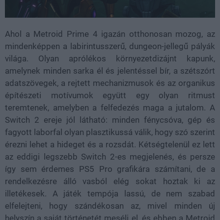
Ahol a Metroid Prime 4 igazán otthonosan mozog, az
mindenképpen a labirintusszerű, dungeon-jellegű pályák
világa. Olyan aprólékos környezetdizájnt kapunk,
amelynek minden sarka él és jelentéssel bír, a szétszórt
adatszövegek, a rejtett mechanizmusok és az organikus
építészeti motívumok együtt egy olyan ritmust
teremtenek, amelyben a felfedezés maga a jutalom. A
Switch 2 ereje jól látható: minden fénycsóva, gép és
fagyott laborfal olyan plasztikussá válik, hogy szó szerint
érezni lehet a hideget és a rozsdát. Kétségtelenül ez lett
az eddigi legszebb Switch 2-es megjelenés, és persze
így sem érdemes PS5 Pro grafikára számítani, de a
rendelkezésre álló vasból elég sokat hoztak ki az
illetékesek. A játék tempója lassú, de nem szabad
elfelejteni, hogy szándékosan az, mivel minden új
helyszín a saját történetét meséli el, és ebben a Metroid