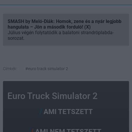
SMASH by Meló-Diák: Homok, zene és a nyár legjobb
hangulata – Jön a második forduló! (X)
Július végén folytatódik a balatoni strandröplabda-
sorozat.
Címkék:
#euro track simulator 2
Euro Truck Simulator 2
AMI TETSZETT
AMI NEM TETSZETT