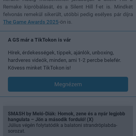
Remake kipróbálását, és a Silent Hill f-et is. Mindkét
felvonás remekül sikerült, utóbbi pedig esélyes pár díjra
The Game Awards 2025
-ön is.
A GS már a TikTokon is vár
Hírek, érdekességek, tippek, ajánlók, unboxing,
hardveres videók, minden, ami 1-2 percbe belefér.
Kövess minket TikTokon is!
Megnézem
SMASH by Meló-Diák: Homok, zene és a nyár legjobb
hangulata – Jön a második forduló! (X)
Július végén folytatódik a balatoni strandröplabda-
sorozat.