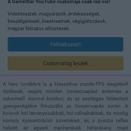
A GameStar YouTube csatornája csak rád vár!
Videótesztek, magyarázók, érdekességek,
beszélgetések, livestreamek, végigjátszások,
magyar feliratos előzetesek.
Feliratkozom
Csatornatag leszek
A harc továbbra is a klasszikus puzzle-FPS elegyéből
építkezik, vagyis minden összecsapást érdemes a
szkennelő visorral kezdeni, és az esetleges felderített
gyengeségekre fókuszálni az összecsapás során. A
bossok hol látványosabbak, hol rafináltabbak, de mindig
komoly koncentrációt követelnek, és a puszta reflex
helyett az egyedi mechanikáik feltárására, majd