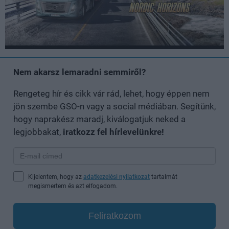
Nem akarsz lemaradni semmiről?
Rengeteg hír és cikk vár rád, lehet, hogy éppen nem
jön szembe GSO-n vagy a social médiában. Segítünk,
hogy naprakész maradj, kiválogatjuk neked a
legjobbakat,
iratkozz fel hírlevelünkre!
Kijelentem, hogy az
adatkezelési nyilatkozat
tartalmát
megismertem és azt elfogadom.
Feliratkozom