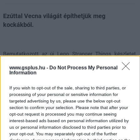
Ezúttal Vecna világát építhetjük meg
kockákból.
Loaded
:
Unmute
80.89%
Bemutatkozott az új Lego Stranger Things készletet,
amely ezúttal Vecna birodalmába kalauzol. A szett
www.gsplus.hu -
Do Not Process My Personal
alapját a Creel-ház adja - vagyis Henry Creel/001/Vecna
Information
főhadiszállása -, ám nem egy egyszerű makettről van
szó. A modell egy titkos mechanizmusnak köszönhetően
If you wish to opt-out of the sale, sharing to third parties, or
kettényitható, így felfedi a ház alatt rejtőző
processing of your personal or sensitive information for
interdimenzionális rémálmot. Ez az első olyan Lego-ház,
targeted advertising by us, please use the below opt-out
section to confirm your selection. Please note that after your
amely átalakulásra képes, és már 2026. január 1-jétől
opt-out request is processed you may continue seeing
előrendelhető lesz a Lego Store-ban.
interest-based ads based on personal information utilized by
us or personal information disclosed to third parties prior to
A 2500 elemes készlet igazi monstrum, amelyhez
your opt-out. You may separately opt-out of the further
tizenhárom minifigura tartozik a sorozat ikonikus