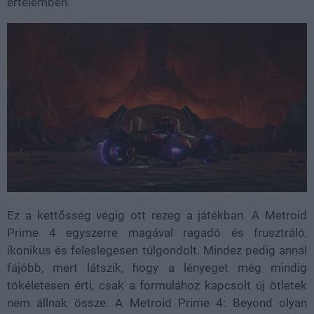
értelemben.
Ez a kettősség végig ott rezeg a játékban. A Metroid
Prime 4 egyszerre magával ragadó és frusztráló,
ikonikus és feleslegesen túlgondolt. Mindez pedig annál
fájóbb, mert látszik, hogy a lényeget még mindig
tökéletesen érti, csak a formulához kapcsolt új ötletek
nem állnak össze. A Metroid Prime 4: Beyond olyan