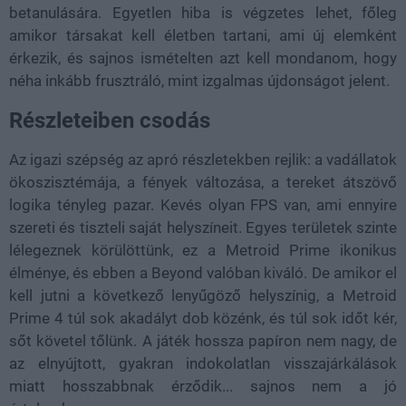
betanulására. Egyetlen hiba is végzetes lehet, főleg
amikor társakat kell életben tartani, ami új elemként
érkezik, és sajnos ismételten azt kell mondanom, hogy
néha inkább frusztráló, mint izgalmas újdonságot jelent.
Részleteiben csodás
Az igazi szépség az apró részletekben rejlik: a vadállatok
ökoszisztémája, a fények változása, a tereket átszövő
logika tényleg pazar. Kevés olyan FPS van, ami ennyire
szereti és tiszteli saját helyszíneit. Egyes területek szinte
lélegeznek körülöttünk, ez a Metroid Prime ikonikus
élménye, és ebben a Beyond valóban kiváló. De amikor el
kell jutni a következő lenyűgöző helyszínig, a Metroid
Prime 4 túl sok akadályt dob közénk, és túl sok időt kér,
sőt követel tőlünk. A játék hossza papíron nem nagy, de
az elnyújtott, gyakran indokolatlan visszajárkálások
miatt hosszabbnak érződik... sajnos nem a jó