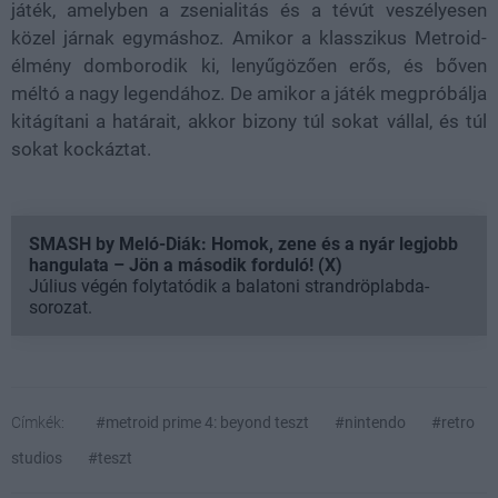
játék, amelyben a zsenialitás és a tévút veszélyesen
közel járnak egymáshoz. Amikor a klasszikus Metroid-
élmény domborodik ki, lenyűgözően erős, és bőven
méltó a nagy legendához. De amikor a játék megpróbálja
kitágítani a határait, akkor bizony túl sokat vállal, és túl
sokat kockáztat.
SMASH by Meló-Diák: Homok, zene és a nyár legjobb
hangulata – Jön a második forduló! (X)
Július végén folytatódik a balatoni strandröplabda-
sorozat.
Címkék:
#metroid prime 4: beyond teszt
#nintendo
#retro
studios
#teszt