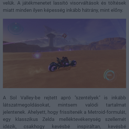
velük. A játékmenetet lassító visorváltások és töltések
miatt minden ilyen képesség inkább hátrány, mint előny.
A Sol Valley-be rejtett apró "szentélyek" is inkább
látszatmegoldásokat, mintsem valódi tartalmat
jelentenek. Ahelyett, hogy frissítenék a Metroid-formulát,
egy klasszikus Zelda melléktevékenység szellemét
idézik, csakhogy kevésbé inspiráltan, kevésbé