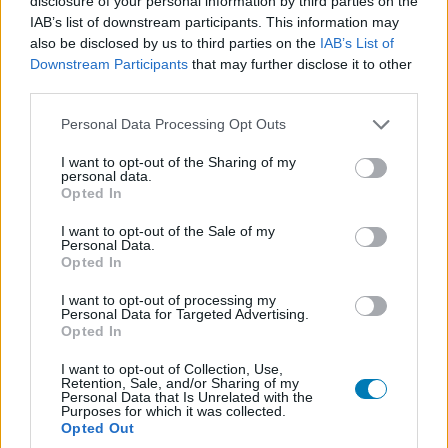
disclosure of your personal information by third parties on the
gyerekeivel, tinédzsereivel és magával Vecnával. A
IAB’s list of downstream participants. This information may
dobozban helyet kapott továbbá a WSQK furgon, Steve
also be disclosed by us to third parties on the
IAB’s List of
Downstream Participants
that may further disclose it to other
autója és természetesen Will biciklije is. A Creel-ház a
third parties.
második Stranger Things-tematikájú Lego készlet, noha
az első - a Byers család otthonát fejjel lefelé is bemutató
Please note that this website/app uses one or more Google
Personal Data Processing Opt Outs
első évados modell - már jó ideje nem kapható.
services and may gather and store information including but
not limited to your visit or usage behaviour. You may click to
I want to opt-out of the Sharing of my
personal data.
grant or deny consent to Google and its third-party tags to
Opted In
use your data for below specified purposes in below Google
consent section.
I want to opt-out of the Sale of my
A hét különböző helyiségben számos utalás bukkan fel,
Personal Data.
többek között az elmenyúzóról készült rajz, a
Opted In
hátborzongató emeleti folyosó és a jól ismert óra. A
I want to opt-out of processing my
legnagyobb meglepetés azonban maga az átalakuló
Personal Data for Targeted Advertising.
Opted In
funkció: a Creel-ház egyetlen mozdulattal szétnyitható,
hogy megjelenjen Vecna eltorzult Birodalma, majd
I want to opt-out of Collection, Use,
Retention, Sale, and/or Sharing of my
ugyanilyen könnyedén vissza is zárható.
Personal Data that Is Unrelated with the
Purposes for which it was collected.
Opted Out
Kattints a képre a galériáért!