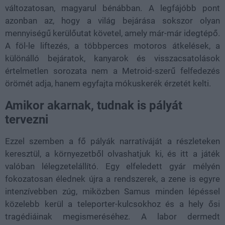
változatosan, magyarul bénábban. A legfájóbb pont
azonban az, hogy a világ bejárása sokszor olyan
mennyiségű kerülőutat követel, amely már-már idegtépő.
A föl-le liftezés, a többperces motoros átkelések, a
különálló bejáratok, kanyarok és visszacsatolások
értelmetlen sorozata nem a Metroid-szerű felfedezés
örömét adja, hanem egyfajta mókuskerék érzetét kelti.
Amikor akarnak, tudnak is pályát
tervezni
Ezzel szemben a fő pályák narratíváját a részleteken
keresztül, a környezetből olvashatjuk ki, és itt a játék
valóban lélegzetelállító. Egy elfeledett gyár mélyén
fokozatosan élednek újra a rendszerek, a zene is egyre
intenzívebben zúg, miközben Samus minden lépéssel
közelebb kerül a teleporter-kulcsokhoz és a hely ősi
tragédiáinak megismeréséhez. A labor dermedt