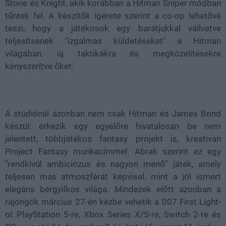
Stone és Knight, akik korábban a Hitman Sniper módban
tűntek fel. A készítők ígérete szerint a co-op lehetővé
teszi, hogy a játékosok egy barátjukkal vállvetve
teljesítsenek "izgalmas küldetéseket" a Hitman
világában, új taktikákra és megközelítésekre
kényszerítve őket.
A stúdiónál azonban nem csak Hitman és James Bond
készül: érkezik egy egyelőre hivatalosan be nem
jelentett, többjátékos fantasy projekt is, kreatívan
Project Fantasy munkacímmel. Abrak szerint ez egy
"rendkívül ambiciózus és nagyon menő" játék, amely
teljesen más atmoszférát képvisel, mint a jól ismert
elegáns bérgyilkos világa. Mindezek előtt azonban a
rajongók március 27-én kézbe vehetik a 007 First Light-
ot PlayStation 5-re, Xbox Series X/S-re, Switch 2-re és