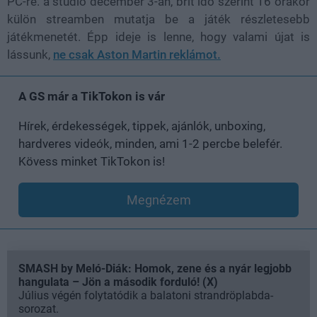
PC-re. a stúdió december 3-án, brit idő szerint 16 órakor
külön streamben mutatja be a játék részletesebb
játékmenetét. Épp ideje is lenne, hogy valami újat is
lássunk,
ne csak Aston Martin reklámot.
A GS már a TikTokon is vár
Hírek, érdekességek, tippek, ajánlók, unboxing,
hardveres videók, minden, ami 1-2 percbe belefér.
Kövess minket TikTokon is!
Megnézem
SMASH by Meló-Diák: Homok, zene és a nyár legjobb
hangulata – Jön a második forduló! (X)
Július végén folytatódik a balatoni strandröplabda-
sorozat.