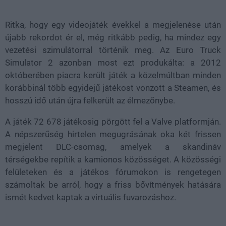
81.26%
Ritka, hogy egy videojáték évekkel a megjelenése után
újabb rekordot ér el, még ritkább pedig, ha mindez egy
vezetési szimulátorral történik meg. Az Euro Truck
Simulator 2 azonban most ezt produkálta: a 2012
októberében piacra került játék a közelmúltban minden
korábbinál több egyidejű játékost vonzott a Steamen, és
hosszú idő után újra felkerült az élmezőnybe.
A játék 72 678 játékosig pörgött fel a Valve platformján.
A népszerűség hirtelen megugrásának oka két frissen
megjelent DLC-csomag, amelyek a skandináv
térségekbe repítik a kamionos közösséget. A közösségi
felületeken és a játékos fórumokon is rengetegen
számoltak be arról, hogy a friss bővítmények hatására
ismét kedvet kaptak a virtuális fuvarozáshoz.