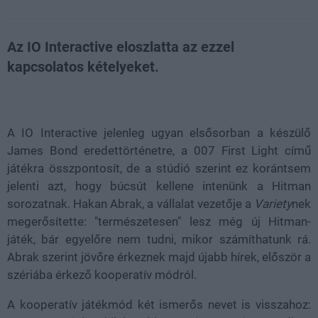
Az IO Interactive eloszlatta az ezzel
kapcsolatos kételyeket.
Loaded
:
Unmute
81.26%
A IO Interactive jelenleg ugyan elsősorban a készülő
James Bond eredettörténetre, a 007 First Light című
játékra összpontosít, de a stúdió szerint ez korántsem
jelenti azt, hogy búcsút kellene intenünk a Hitman
sorozatnak. Hakan Abrak, a vállalat vezetője a
Variety
nek
megerősítette: "természetesen" lesz még új Hitman-
játék, bár egyelőre nem tudni, mikor számíthatunk rá.
Abrak szerint jövőre érkeznek majd újabb hírek, először a
szériába érkező kooperatív módról.
A kooperatív játékmód két ismerős nevet is visszahoz: