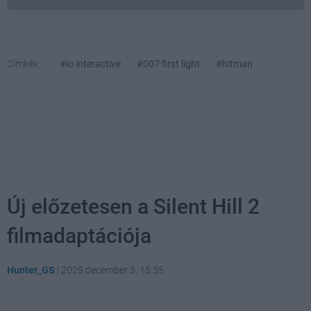
Címkék:
#io interactive
#007 first light
#hitman
Új előzetesen a Silent Hill 2
filmadaptációja
Hunter_GS
|
2025 december 3. 15:35