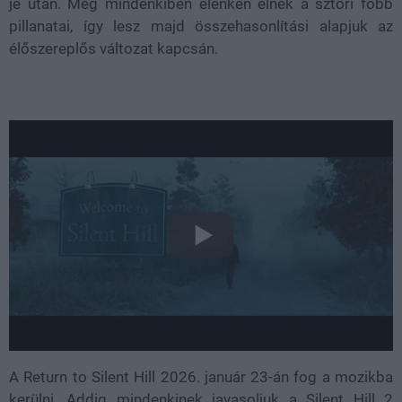
je után. Még mindenkiben élénken élnek a sztori főbb
pillanatai, így lesz majd összehasonlítási alapjuk az
élőszereplős változat kapcsán.
A Return to Silent Hill 2026. január 23-án fog a mozikba
kerülni. Addig mindenkinek javasoljuk a Silent Hill 2