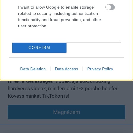
I want to allow Google to enable storage
related to security, including authentication
functionality and fraud prevention, and other
user protection.
CONFIRM
A GS már a TikTokon is vár
Data Deletion
Data Access
Privacy Policy
Hírek, érdekességek, tippek, ajánlók, unboxing,
hardveres videók, minden, ami 1-2 percbe belefér.
Kövess minket TikTokon is!
Megnézem