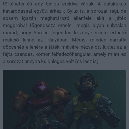
történetei és egy baljós ereklye várják. A galaktikus
kavarodással együtt érkezik Sylux is, a sorozat régi, de
sosem igazán meghatározó ellenfele, akit a játék
megpróbál főgonosszá emelni, mégis olyan súlytalan
marad, hogy Samus legendás közönye szinte érthető
reakció lenne az irányában. Mégis, minden narratív
döccenés ellenére a játék mélyére nézve ott lüktet az a
fajta csendes, komor felfedezőhangulat, amely miatt ez
a sorozat annyira különleges volt (és lesz is).