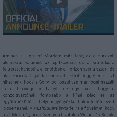
Amiben a Light of Motriam más lesz, az a survival-
elemekre, valamint az építkezésre és a kraftolásra
fektetett hangsúly, ellentétben a Horizon széria sztori- és
akció-orientált játékmenetével. Ettől függetlenül azt
hihetnénk, hogy a Sony jogi osztályán már fogalmazzák
is a bírósági beadványt, de úgy tűnik, hogy a
konzolgyártónak fontosabb a kínai piac és az
együttműködés a helyi nagyágyúkkal holmi feltételezett
jogsértésnél. A
PushSquare
hívta fel rá a figyelmet, hogy
a vállalat még promózza is a hivatalos Weibo- és Bilibili-