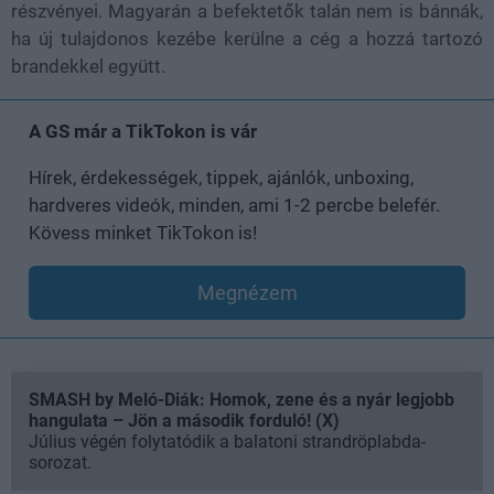
részvényei. Magyarán a befektetők talán nem is bánnák,
ha új tulajdonos kezébe kerülne a cég a hozzá tartozó
brandekkel együtt.
A GS már a TikTokon is vár
Hírek, érdekességek, tippek, ajánlók, unboxing,
hardveres videók, minden, ami 1-2 percbe belefér.
Kövess minket TikTokon is!
Megnézem
SMASH by Meló-Diák: Homok, zene és a nyár legjobb
hangulata – Jön a második forduló! (X)
Július végén folytatódik a balatoni strandröplabda-
sorozat.