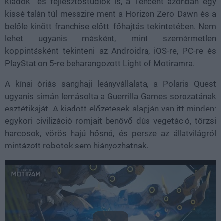
kiadók és fejlesztőstúdiók is, a Tencent azonban egy
kissé talán túl messzire ment a Horizon Zero Dawn és a
belőle kinőtt franchise előtti főhajtás tekintetében. Nem
lehet ugyanis másként, mint szemérmetlen
koppintásként tekinteni az Androidra, iOS-re, PC-re és
PlayStation 5-re beharangozott Light of Motiramra.
A kínai óriás sanghaji leányvállalata, a Polaris Quest
ugyanis simán lemásolta a Guerrilla Games sorozatának
esztétikáját. A kiadott előzetesek alapján van itt minden:
egykori civilizáció romjait benövő dús vegetáció, törzsi
harcosok, vörös hajú hősnő, és persze az állatvilágról
mintázott robotok sem hiányozhatnak.