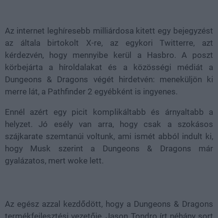
Loaded
:
Unmute
38.99%
Az internet leghíresebb milliárdosa kitett egy bejegyzést
az általa birtokolt X-re, az egykori Twitterre, azt
kérdezvén, hogy mennyibe kerül a Hasbro. A poszt
körbejárta a híroldalakat és a közösségi médiát a
Dungeons & Dragons végét hirdetvén: meneküljön ki
merre lát, a Pathfinder 2 egyébként is ingyenes.
Ennél azért egy picit komplikáltabb és árnyaltabb a
helyzet. Jó esély van arra, hogy csak a szokásos
szájkarate szemtanúi voltunk, ami ismét abból indult ki,
hogy Musk szerint a Dungeons & Dragons már
gyalázatos, mert woke lett.
Az egész azzal kezdődött, hogy a Dungeons & Dragons
termékfejlesztési vezetője, Jason Tondro írt néhány sort