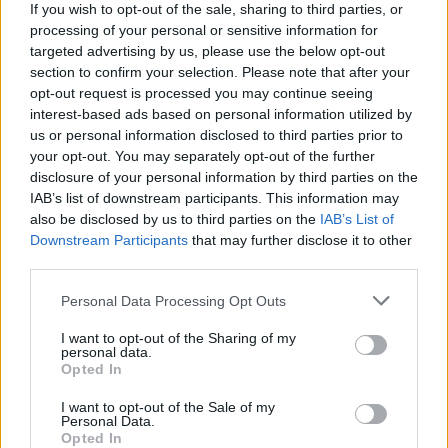
If you wish to opt-out of the sale, sharing to third parties, or
2024
processing of your personal or sensitive information for
targeted advertising by us, please use the below opt-out
Valahol érthető persze, hogy a Blizzard szeretne már
section to confirm your selection. Please note that after your
továbblépni és a címszereplő a háttérbe szorítani. Ettől
opt-out request is processed you may continue seeing
függetlenül a rajongók mindig várják a felbukkanását,
interest-based ads based on personal information utilized by
egyszerűen nem hiányozhat egyetlen részből sem.
us or personal information disclosed to third parties prior to
Kíváncsiak leszünk rá, hogy a
Diablo IV-ben
mikor jön
your opt-out. You may separately opt-out of the further
disclosure of your personal information by third parties on the
majd el ez a pont.
IAB’s list of downstream participants. This information may
also be disclosed by us to third parties on the
IAB’s List of
A GameStar YouTube csatornája csak rád vár!
Downstream Participants
that may further disclose it to other
third parties.
Videótesztek, magyarázók, érdekességek,
Please note that this website/app uses one or more Google
Personal Data Processing Opt Outs
beszélgetések, livestreamek, végigjátszások,
services and may gather and store information including but
magyar feliratos előzetesek.
not limited to your visit or usage behaviour. You may click to
I want to opt-out of the Sharing of my
personal data.
grant or deny consent to Google and its third-party tags to
Opted In
use your data for below specified purposes in below Google
Feliratkozom
consent section.
I want to opt-out of the Sale of my
Personal Data.
Opted In