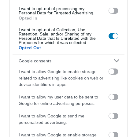
Csatornatag leszek
I want to opt-out of processing my
Personal Data for Targeted Advertising.
Opted In
I want to opt-out of Collection, Use,
SMASH by Meló-Diák: Homok, zene és a nyár legjobb
Retention, Sale, and/or Sharing of my
hangulata – Jön a második forduló! (X)
Personal Data that Is Unrelated with the
Július végén folytatódik a balatoni strandröplabda-
Purposes for which it was collected.
sorozat.
Opted Out
Google consents
I want to allow Google to enable storage
related to advertising like cookies on web or
Címkék:
#diablo immortal
#arpg
#mmorpg
#blizzard
device identifiers in apps.
#netease
I want to allow my user data to be sent to
Google for online advertising purposes.
Platformok:
Android
iOS
PC
I want to allow Google to send me
personalized advertising.
I want to allow Google to enable storage