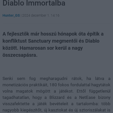
Diablo Immortalba
Hunter_GS
|
2024 december 1. 14:16
A fejlesztők már hosszú hónapok óta építik a
konfliktust Sanctuary megmentői és Diablo
között. Hamarosan sor kerül a nagy
összecsapásra.
Loaded
:
Unmute
21.65%
Senki sem fog megharagudni rátok, ha látva a
monetizációs praktikáit, 180 fokos fordulattal hagytátok
volna magatok mögött a játékot. Ettől függetlenül
tagadhatatlan, hogy a Blizzard és a NetEase bizony
visszafektette a játék bevételeit a tartalomba: több
nagyobb kiegészítőt, új kasztokat és új sztoriszálakat is