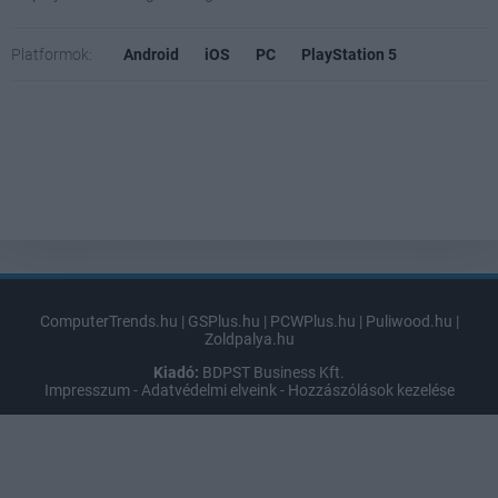
Platformok:
Android
iOS
PC
PlayStation 5
ComputerTrends.hu
|
GSPlus.hu
|
PCWPlus.hu
|
Puliwood.hu
|
Zoldpalya.hu
Kiadó:
BDPST Business Kft.
Impresszum
-
Adatvédelmi elveink
-
Hozzászólások kezelése