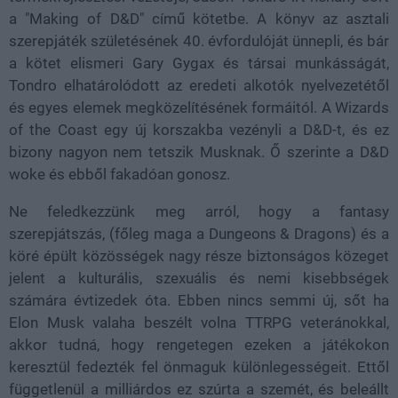
a "Making of D&D" című kötetbe. A könyv az asztali
szerepjáték születésének 40. évfordulóját ünnepli, és bár
a kötet elismeri Gary Gygax és társai munkásságát,
Tondro elhatárolódott az eredeti alkotók nyelvezetétől
és egyes elemek megközelítésének formáitól. A Wizards
of the Coast egy új korszakba vezényli a D&D-t, és ez
bizony nagyon nem tetszik Musknak. Ő szerinte a D&D
woke és ebből fakadóan gonosz.
Ne feledkezzünk meg arról, hogy a fantasy
szerepjátszás, (főleg maga a Dungeons & Dragons) és a
köré épült közösségek nagy része biztonságos közeget
jelent a kulturális, szexuális és nemi kisebbségek
számára évtizedek óta. Ebben nincs semmi új, sőt ha
Elon Musk valaha beszélt volna TTRPG veteránokkal,
akkor tudná, hogy rengetegen ezeken a játékokon
keresztül fedezték fel önmaguk különlegességeit. Ettől
függetlenül a milliárdos ez szúrta a szemét, és beleállt