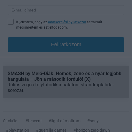
Kijelentem, hogy az
adatkezelési nyilatkozat
tartalmát
megismertem és azt elfogadom.
Feliratkozom
SMASH by Meló-Diák: Homok, zene és a nyár legjobb
hangulata – Jön a második forduló! (X)
Július végén folytatódik a balatoni strandröplabda-
sorozat.
Címkék:
#tencent
#light of motiram
#sony
#playstation
#guerrilla games
#horizon zero dawn