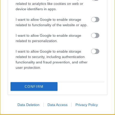
related to analytics like cookies on web or
device identifiers in apps.
I want to allow Google to enable storage
Pofátlanul lemásolta a Tencent
related to functionality of the website or app.
a Horizon Zero Dawnt
I want to allow Google to enable storage
related to personalization.
Chavalier
|
2024 november 30. 18:35
I want to allow Google to enable storage
related to security, including authentication
functionality and fraud prevention, and other
Kísérteties a hasonlóság a PlayStation
user protection.
sikerjátéka és a nemrég bejelentett Light of
Motiram között.
CONFIRM
Loaded
:
Unmute
21.65%
Sosem volt titok, hogy a játékiparban gyakran merítenek
Data Deletion
Data Access
Privacy Policy
egymás alkotásaiból inspirációt még a legnagyobb