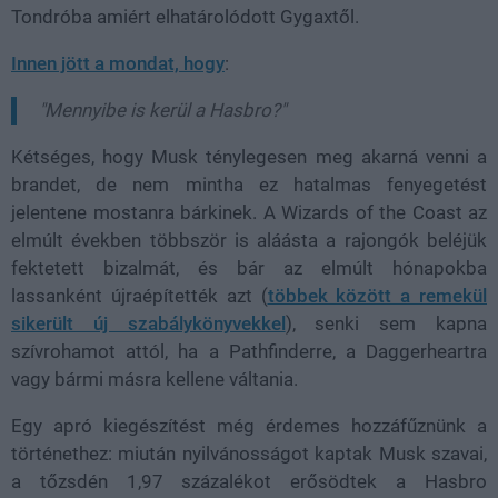
Tondróba amiért elhatárolódott Gygaxtől.
Innen jött a mondat, hogy
:
"Mennyibe is kerül a Hasbro?"
Kétséges, hogy Musk ténylegesen meg akarná venni a
brandet, de nem mintha ez hatalmas fenyegetést
jelentene mostanra bárkinek. A Wizards of the Coast az
elmúlt években többször is aláásta a rajongók beléjük
fektetett bizalmát, és bár az elmúlt hónapokba
lassanként újraépítették azt (
többek között a remekül
sikerült új szabálykönyvekkel
), senki sem kapna
szívrohamot attól, ha a Pathfinderre, a Daggerheartra
vagy bármi másra kellene váltania.
Egy apró kiegészítést még érdemes hozzáfűznünk a
történethez: miután nyilvánosságot kaptak Musk szavai,
a tőzsdén 1,97 százalékot erősödtek a Hasbro