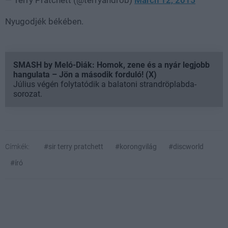
— Terry Pratchett (@terryandrob)
March 12, 2015
Nyugodjék békében.
SMASH by Meló-Diák: Homok, zene és a nyár legjobb
hangulata – Jön a második forduló! (X)
Július végén folytatódik a balatoni strandröplabda-
sorozat.
Címkék:
#sir terry pratchett
#korongvilág
#discworld
#író