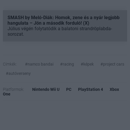
SMASH by Meló-Diák: Homok, zene és a nyár legjobb
hangulata – Jön a második forduló! (X)
Július végén folytatódik a balatoni strandröplabda-
sorozat.
Címkék:
#namco bandai
#racing
#képek
#project cars
#autóverseny
Platformok:
Nintendo Wii U
PC
PlayStation 4
Xbox
One