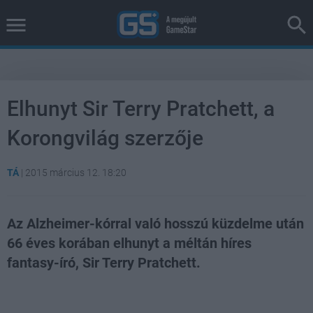
Elhunyt Sir Terry Pratchett, a
Korongvilág szerzője
TÁ
|
2015 március 12. 18:20
Az Alzheimer-kórral való hosszú küzdelme után
66 éves korában elhunyt a méltán híres
fantasy-író, Sir Terry Pratchett.
Loaded
:
Unmute
38.26%