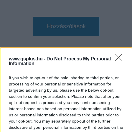
Hozzászólások
Project CARS - pár új pálya és
www.gsplus.hu -
Do Not Process My Personal
Information
kép, hogy nehezebb legyen a
várakozás
If you wish to opt-out of the sale, sharing to third parties, or
processing of your personal or sensitive information for
targeted advertising by us, please use the below opt-out
Milan
|
2015 március 13. 10:33
section to confirm your selection. Please note that after your
opt-out request is processed you may continue seeing
interest-based ads based on personal information utilized by
Négy új pályát jelentett be a Namco Bandai a
us or personal information disclosed to third parties prior to
your opt-out. You may separately opt-out of the further
Project CARS-hoz, mindehhez pedig képeket is
disclosure of your personal information by third parties on the
kaptunk. Várunk...várunk...várunk...