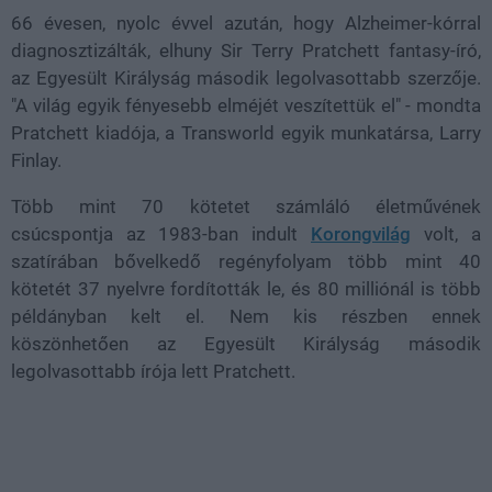
66 évesen, nyolc évvel azután, hogy Alzheimer-kórral
diagnosztizálták, elhuny Sir Terry Pratchett fantasy-író,
az Egyesült Királyság második legolvasottabb szerzője.
"A világ egyik fényesebb elméjét veszítettük el" - mondta
Pratchett kiadója, a Transworld egyik munkatársa, Larry
Finlay.
Több mint 70 kötetet számláló életművének
csúcspontja az 1983-ban indult
Korongvilág
volt, a
szatírában bővelkedő regényfolyam több mint 40
kötetét 37 nyelvre fordították le, és 80 milliónál is több
példányban kelt el. Nem kis részben ennek
köszönhetően az Egyesült Királyság második
legolvasottabb írója lett Pratchett.