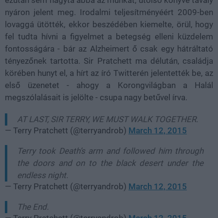
ezután sem hagyta abba az munkát, utolsó könyve tavaly
nyáron jelent meg. Irodalmi teljesítményéért 2009-ben
lovaggá
ütötték
, ekkor beszédében kiemelte, örül, hogy
fel tudta hívni a figyelmet a betegség elleni küzdelem
fontosságára - bár az Alzheimert ő csak egy hátráltató
tényezőnek tartotta. Sir Pratchett ma délután, családja
körében hunyt el, a hírt az író Twitterén jelentették be, az
első üzenetet - ahogy a Korongvilágban a Halál
megszólalásait is jelölte - csupa nagy betűvel írva.
AT LAST, SIR TERRY, WE MUST WALK TOGETHER.
— Terry Pratchett (@terryandrob)
March 12, 2015
Terry took Death’s arm and followed him through
the doors and on to the black desert under the
endless night.
— Terry Pratchett (@terryandrob)
March 12, 2015
The End.