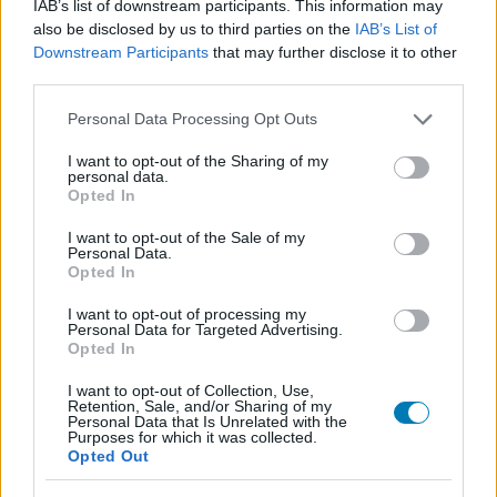
IAB’s list of downstream participants. This information may
also be disclosed by us to third parties on the
IAB’s List of
Loaded
:
Unmute
Downstream Participants
21.86%
that may further disclose it to other
third parties.
A
Project CARS
már elég sok ideje húzódik és nem
Please note that this website/app uses one or more Google
Personal Data Processing Opt Outs
kevesen fenjük rá a fogunkat. A fejlesztők addig is még
services and may gather and store information including but
lóbálják előttünk a mézes madzagot egy kicsit, de lassan
not limited to your visit or usage behaviour. You may click to
I want to opt-out of the Sharing of my
personal data.
tényleg ki kell adniuk.
grant or deny consent to Google and its third-party tags to
Opted In
use your data for below specified purposes in below Google
Nézzük tehát a beígért pályáinkat addig is.
consent section.
I want to opt-out of the Sale of my
Personal Data.
Opted In
Sonoma Raceway: egykor Infineon Racewayként ismert
dombos kialakítású pálya, ami Kaliforniában található, a
I want to opt-out of processing my
Personal Data for Targeted Advertising.
mai napig rendszeres kihasználtsága van egyaránt autó
Opted In
és motorversenyek számára.
I want to opt-out of Collection, Use,
Retention, Sale, and/or Sharing of my
Personal Data that Is Unrelated with the
Purposes for which it was collected.
Opted Out