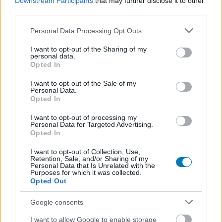
Downstream Participants
that may further disclose it to other
third parties.
Az előzetes alapján panaszra nem lesz okunk, viszont
Please note that this website/app uses one or more Google
Personal Data Processing Opt Outs
kérdéses, hogy az árazás milyen lesz, figyelembe véve a
services and may gather and store information including but
tartalom mennyiségét. Az Easy Red 2 nem a legdrágább
not limited to your visit or usage behaviour. You may click to
I want to opt-out of the Sharing of my
personal data.
játék
a maga 9 eurójával
, illetve a minden eddigi 6 eurós
grant or deny consent to Google and its third-party tags to
Opted In
use your data for below specified purposes in below Google
DLC-t összecsomagoló "All Fronts" kiadás is csak 29,65
consent section.
euró, szóval még a teljes élményért is csak egy átlagos
I want to opt-out of the Sale of my
Personal Data.
AAA cím felét kell kifizetnünk.
Opted In
Mindenesetre kíváncsian várjuk, hogy mekkora sikert
I want to opt-out of processing my
Personal Data for Targeted Advertising.
arat majd a Blood on the Danube!
Opted In
I want to opt-out of Collection, Use,
Retention, Sale, and/or Sharing of my
Personal Data that Is Unrelated with the
SMASH by Meló-Diák: Homok, zene és a nyár legjobb
Purposes for which it was collected.
hangulata – Jön a második forduló! (X)
Opted Out
Július végén folytatódik a balatoni strandröplabda-
sorozat.
Google consents
I want to allow Google to enable storage