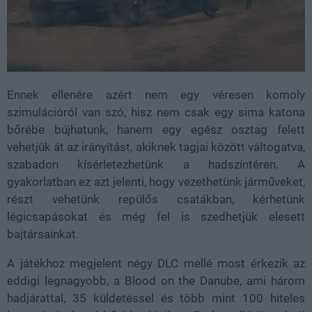
Ennek ellenére azért nem egy véresen komoly
szimulációról van szó, hisz nem csak egy sima katona
bőrébe bújhatunk, hanem egy egész osztag felett
vehetjük át az irányítást, akiknek tagjai között váltogatva,
szabadon kísérletezhetünk a hadszíntéren. A
gyakorlatban ez azt jelenti, hogy vezethetünk járműveket,
részt vehetünk repülős csatákban, kérhetünk
légicsapásokat és még fel is szedhetjük elesett
bajtársainkat.
A játékhoz megjelent négy DLC mellé most érkezik az
eddigi legnagyobb, a Blood on the Danube, ami három
hadjárattal, 35 küldetéssel és több mint 100 hiteles