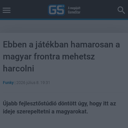
Ebben a játékban hamarosan a
magyar frontra mehetsz
harcolni
Funky
|
2026 július 8. 19:31
Újabb fejlesztőstúdió döntött úgy, hogy itt az
ideje szerepeltetni a magyarokat.
Loaded
:
Unmute
38.26%