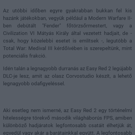
Az utóbbi időben egyre gyakrabban bukkan fel kis
hazánk játékokban, vegyük például a Modern Warfare II-
ben debütált "Fender" főtörzsőrmestert, vagy a
Civilization VI Mátyás Király által vezetett hadjait, de -
csak, hogy közelebbi esetet is említsek -, legutóbb a
Total War: Medival III kérdőívében is szerepeltünk, mint
potenciális frakció.
Idén talán a legnagyobb durranás az Easy Red 2 legújabb
DLC-je lesz, amit az olasz Corvostudio készít, a lehető
legnagyobb odafigyeléssel.
Aki esetleg nem ismerné, az Easy Red 2 egy történelmi
hitelességre törekvő második világháborús FPS, amiben
különböző hadjáratok legfontosabb csatáit élhetjük át,
egyedül vagy akár a barátainkkal együtt. A legfontosabb