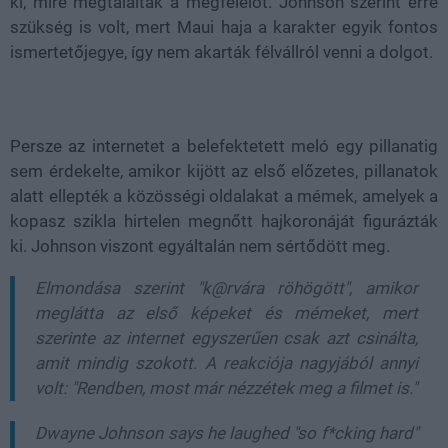
ki, mire megtalálták a megfelelőt. Johnson szerint erre
szükség is volt, mert Maui haja a karakter egyik fontos
ismertetőjegye, így nem akarták félvállról venni a dolgot.
Persze az internetet a belefektetett meló egy pillanatig
sem érdekelte, amikor kijött az első előzetes, pillanatok
alatt ellepték a közösségi oldalakat a mémek, amelyek a
kopasz szikla hirtelen megnőtt hajkoronáját figurázták
ki. Johnson viszont egyáltalán nem sértődött meg.
Elmondása szerint
"k@rvára röhögött"
, amikor
meglátta az első képeket és mémeket, mert
szerinte az internet egyszerűen csak azt csinálta,
amit mindig szokott. A reakciója nagyjából annyi
volt:
"Rendben, most már nézzétek meg a filmet is."
Dwayne Johnson says he laughed "so f*cking hard"