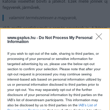
katonai viselettel bővíti a játékot. Ezek mellé jönnek új
fegyverek, járművek,
valamint természetesen a magyarok,
akik mellé csatlakoznak a román egységek is. A három
hadjárat alapját Budapest ostroma, a Konrad
www.gsplus.hu -
Do Not Process My Personal
hadművelet, valamint a Tavaszi ébredés hadművelet
Information
képzi, amik két hatalmas pályán fognak zajlani.
If you wish to opt-out of the sale, sharing to third parties, or
processing of your personal or sensitive information for
targeted advertising by us, please use the below opt-out
section to confirm your selection. Please note that after your
opt-out request is processed you may continue seeing
interest-based ads based on personal information utilized by
us or personal information disclosed to third parties prior to
your opt-out. You may separately opt-out of the further
disclosure of your personal information by third parties on the
IAB’s list of downstream participants. This information may
also be disclosed by us to third parties on the
IAB’s List of