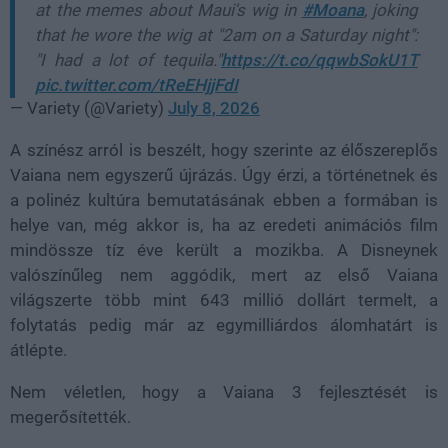
at the memes about Maui's wig in
#Moana
, joking
that he wore the wig at "2am on a Saturday night":
"I had a lot of tequila."
https://t.co/qqwbSokU1T
pic.twitter.com/tReEHjjFdI
— Variety (@Variety)
July 8, 2026
A színész arról is beszélt, hogy szerinte az élőszereplős
Vaiana
nem egyszerű újrázás. Úgy érzi, a történetnek és
a polinéz kultúra bemutatásának ebben a formában is
helye van, még akkor is, ha az eredeti animációs film
mindössze tíz éve került a mozikba. A Disneynek
valószínűleg nem aggódik, mert az első
Vaiana
világszerte több mint
643 millió dollárt
termelt, a
folytatás pedig már az egymilliárdos álomhatárt is
átlépte.
Nem véletlen, hogy a
Vaiana 3
fejlesztését is
megerősítették.