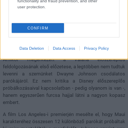
functionality and fraud prevention, and other
daev
|
2026 július 8. 11:31
user protection.
Akkorákat nevetett a Maui-parókás
CONFIRM
viccelődésen, mint mindannyian.
Loaded
:
Unmute
21.86%
Data Deletion
Data Access
Privacy Policy
Amikor megérkezett a
Vaiana
élőszereplős
feldolgozásának első előzetese, a legtöbben nem tudtuk
levenni a szemünket
Dwayne Johnson csodálatos
parókájáról. Ez nem kritika a Disney élőszereplős
próbálkozásaival kapcsolatban - pedig olyanom is van -,
hanem egyszerűen furcsa hajjal látni a nagyon kopasz
embert.
A film Los Angeles-i premierjén mesélte el, hogy Maui
karakteréhez összesen
12 különböző parókát
próbáltak