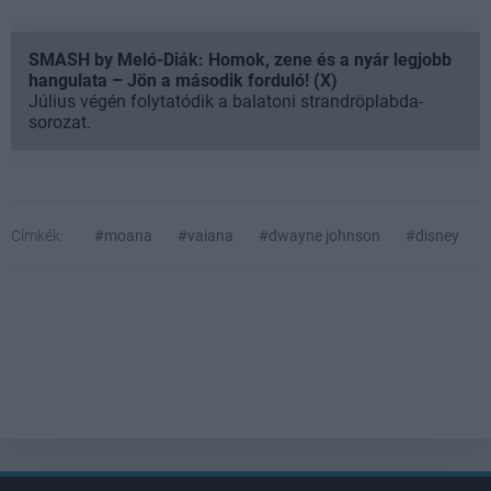
SMASH by Meló-Diák: Homok, zene és a nyár legjobb
hangulata – Jön a második forduló! (X)
Július végén folytatódik a balatoni strandröplabda-
sorozat.
Címkék:
#moana
#vaiana
#dwayne johnson
#disney