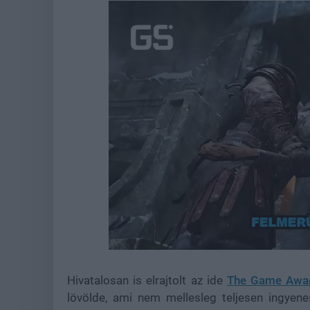
Loaded
:
Unmute
21.86%
Hivatalosan is elrajtolt az ide
The Game Awa
lövölde, ami nem mellesleg teljesen ingyen