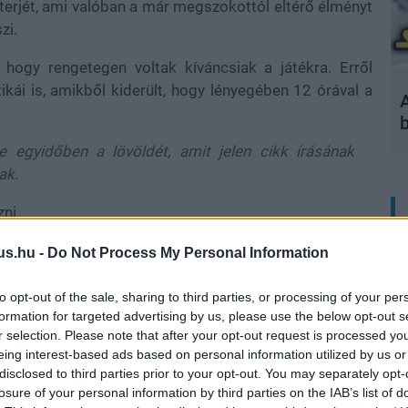
terjét, ami valóban a már megszokottól eltérő élményt
zi.
hogy rengetegen voltak kíváncsiak a játékra. Erről
ikái is, amikből kiderült, hogy lényegében 12 órával a
A
egyidőben a lövöldét, amit jelen cikk írásának
ak.
ni.
us.hu -
Do Not Process My Personal Information
k növekedni fog, hiszen már a novemberi béta időszak
to opt-out of the sale, sharing to third parties, or processing of your per
ti játékosszámot úgy, hogy ekkor még közel sem volt a
formation for targeted advertising by us, please use the below opt-out s
r selection. Please note that after your opt-out request is processed y
ra felépített shooter.
eing interest-based ads based on personal information utilized by us or
disclosed to third parties prior to your opt-out. You may separately opt-
 szerepelnek, ami általában jelentős hányadát teszi ki
losure of your personal information by third parties on the IAB’s list of