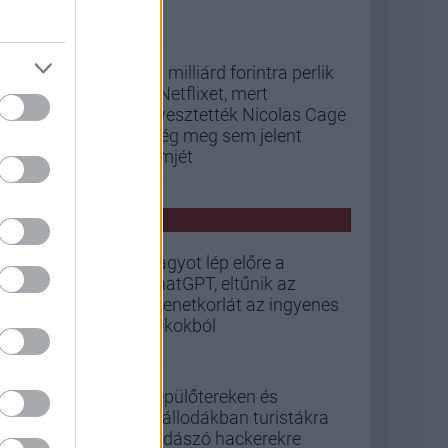
33 milliárd forintra perlik
a Netflixet, mert
elvesztették Nicolas Cage
még meg sem jelent
filmjét
PCW HÍREK
Nagyot lép előre a
ChatGPT, eltűnik az
üzenetkorlát az ingyenes
fiókokból
Repülőtereken és
szállodákban turistákra
vadászó hackerekre