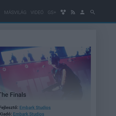
MÁSVILÁG
VIDEÓ
GS+
The Finals
Fejlesztő:
Embark Studios
Kiadó:
Embark Studios