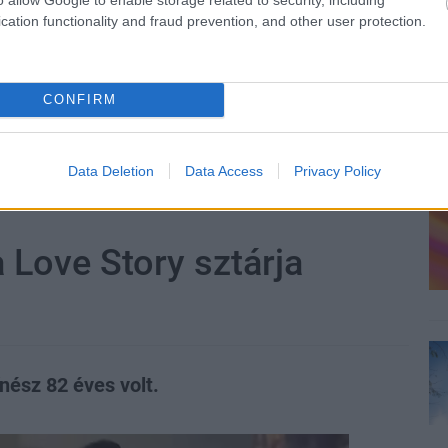
cation functionality and fraud prevention, and other user protection.
CONFIRM
zászólások
Data Deletion
Data Access
Privacy Policy
 Love Story sztárja
nész 82 éves volt.