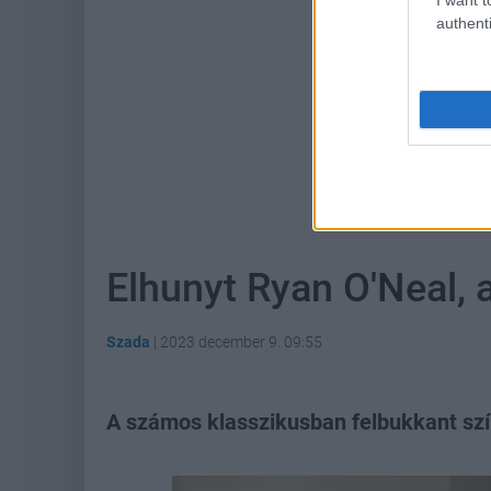
authenti
Hoz
Elhunyt Ryan O'Neal, a
Szada
|
2023 december 9. 09:55
A számos klasszikusban felbukkant szí