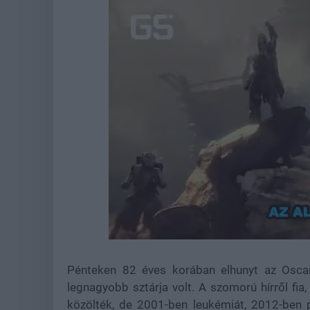
Loaded
:
Unmute
37.84%
Pénteken 82 éves korában elhunyt az Oscar-
legnagyobb sztárja volt. A szomorú hírről fia
közölték, de 2001-ben leukémiát, 2012-ben p