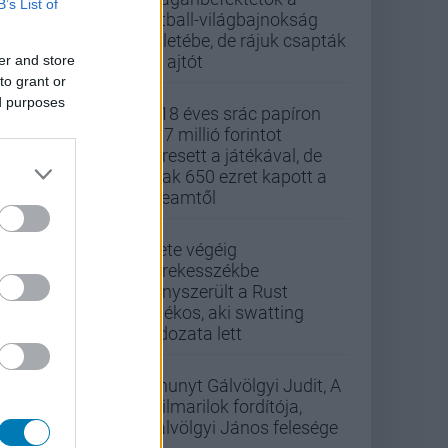
B’s List of
futball-világbajnokság
üzletébe, de rájuk csapták
az ajtót
er and store
to grant or
ed purposes
A 18 éves srác papíron
437 millió forintot
keresett a játékával, de
csak 650 ezret kapott a
Steamtől
Élete végéig
kerekesszékbe
kényszerült a Rust
játékos, aki swatting
áldozata lett
Elhunyt Gálvölgyi Judit, A
szilmarilok fordítója,
Gálvölgyi János felesége