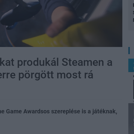
at produkál Steamen a
erre pörgött most rá
The Game Awardsos szereplése is a játéknak,