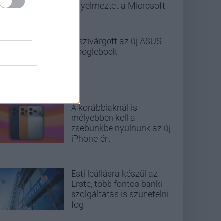
figyelmeztet a Microsoft
Kiszivárgott az új ASUS
Googlebook
A korábbiaknál is
mélyebben kell a
zsebünkbe nyúlnunk az új
iPhone-ért
Esti leállásra készül az
Erste, több fontos banki
szolgáltatás is szünetelni
fog