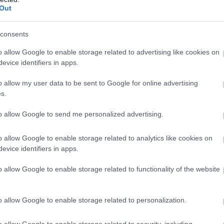
b hangulata – Jön a második forduló! (X)
Out
sorozat.
consents
o allow Google to enable storage related to advertising like cookies on
s
#lövölde
#multi
#shooter
#vetélkedő
#steam
evice identifiers in apps.
o allow my user data to be sent to Google for online advertising
s.
to allow Google to send me personalized advertising.
o allow Google to enable storage related to analytics like cookies on
TETSZETT
AMI NEM
evice identifiers in apps.
TETSZETT
o allow Google to enable storage related to functionality of the website
o allow Google to enable storage related to personalization.
o allow Google to enable storage related to security, including