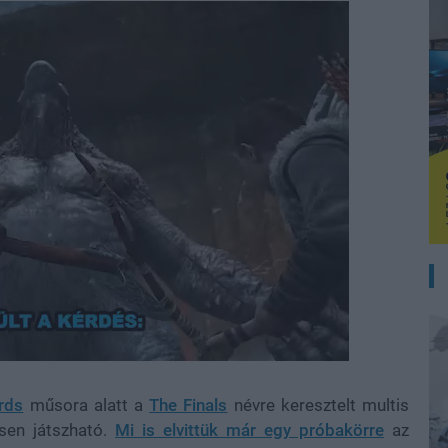
rds
műsora alatt a
The Finals
névre keresztelt multis
esen játszható.
Mi is elvittük már egy próbakörre
az