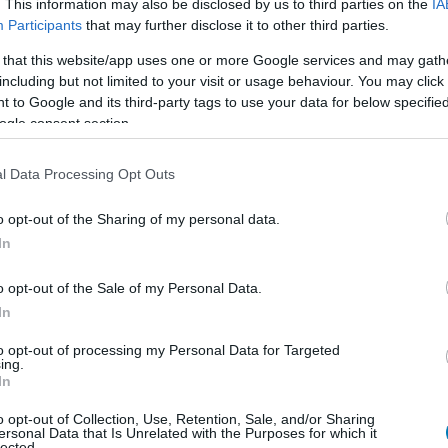
. This information may also be disclosed by us to third parties on the
IA
Participants
that may further disclose it to other third parties.
a?
 that this website/app uses one or more Google services and may gath
including but not limited to your visit or usage behaviour. You may click 
 to Google and its third-party tags to use your data for below specifi
ogle consent section.
en nem jön szembe GSO-n vagy a social médiában.
 neked a legjobbakat,
iratkozz fel hírlevelünkre!
l Data Processing Opt Outs
o opt-out of the Sharing of my personal data.
In
smertem és azt elfogadom.
o opt-out of the Sale of my Personal Data.
In
liratkozom
to opt-out of processing my Personal Data for Targeted
ing.
In
o opt-out of Collection, Use, Retention, Sale, and/or Sharing
ersonal Data that Is Unrelated with the Purposes for which it
lected.