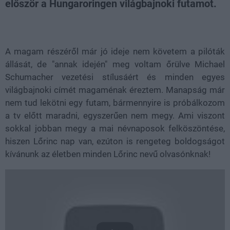
először a Hungaroringen világbajnoki futamot.
Loaded
:
Unmute
49.40%
A magam részéről már jó ideje nem követem a pilóták
állását, de "annak idején" meg voltam őrülve Michael
Schumacher vezetési stílusáért és minden egyes
világbajnoki címét magaménak éreztem. Manapság már
nem tud lekötni egy futam, bármennyire is próbálkozom
a tv előtt maradni, egyszerűen nem megy. Ami viszont
sokkal jobban megy a mai névnaposok felköszöntése,
hiszen Lőrinc nap van, ezúton is rengeteg boldogságot
kívánunk az életben minden Lőrinc nevű olvasónknak!