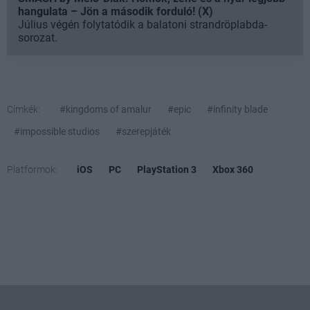
hangulata – Jön a második forduló! (X)
Július végén folytatódik a balatoni strandröplabda-
sorozat.
Címkék:
#kingdoms of amalur
#epic
#infinity blade
#impossible studios
#szerepjáték
Platformok:
iOS
PC
PlayStation 3
Xbox 360