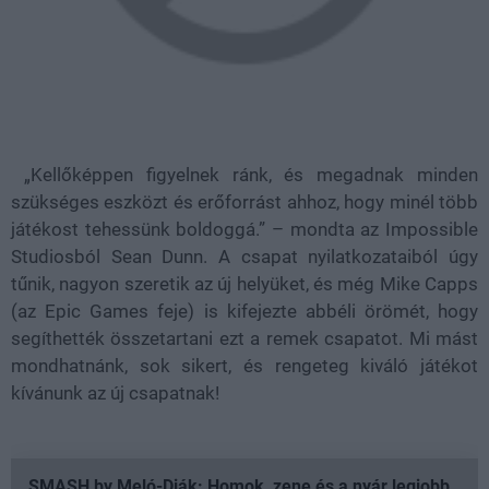
„Kellőképpen figyelnek ránk, és megadnak minden
szükséges eszközt és erőforrást ahhoz, hogy minél több
játékost tehessünk boldoggá.” – mondta az Impossible
Studiosból Sean Dunn. A csapat nyilatkozataiból úgy
tűnik, nagyon szeretik az új helyüket, és még Mike Capps
(az Epic Games feje) is kifejezte abbéli örömét, hogy
segíthették összetartani ezt a remek csapatot. Mi mást
mondhatnánk, sok sikert, és rengeteg kiváló játékot
kívánunk az új csapatnak!
SMASH by Meló-Diák: Homok, zene és a nyár legjobb