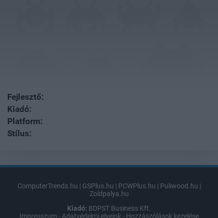
Fejlesztő:
Kiadó:
Platform:
Stílus:
ComputerTrends.hu
|
GSPlus.hu
|
PCWPlus.hu
|
Puliwood.hu
|
Zoldpalya.hu
Kiadó:
BDPST Business Kft.
Impresszum
-
Adatvédelmi elveink
-
Hozzászólások kezelése