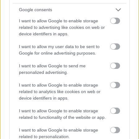
izgalmas hírek. És még az idő is jó.
Google consents
Loaded
:
Unmute
I want to allow Google to enable storage
29.64%
related to advertising like cookies on web or
device identifiers in apps.
Félájultan hazaesni a focizásból, igazán üdítő, főleg, hogy
most már a szaharai hőség is arrébbvonulóban van. Aki
I want to allow my user data to be sent to
a benti sportokat preferálja azoknak is volt ma minek
Google for online advertising purposes.
örülni, hiszen elindult a Ghost Recon Online nyílt bétája,
I want to allow Google to send me
amit már én is jó ideje vártam, így az esti program nem
personalized advertising.
kétséges. Na de lássuk, melyek voltak ma a GSO
legnépszerűbb írásai:
I want to allow Google to enable storage
related to analytics like cookies on web or
1.
Sleeping Dogs - miért jobb PC-n?
device identifiers in apps.
2.
Új elem a Facebookon - csak 18 éven felülieknek!
I want to allow Google to enable storage
related to functionality of the website or app.
3.
GameStar Hype 2012.08.09. - a megsemmisült adás
I want to allow Google to enable storage
Ma olyan zenéket hoztam, amikbe csak úgy, a mai napi
related to personalization.