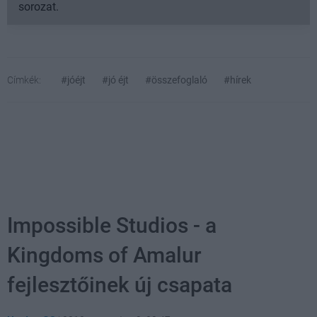
sorozat.
Címkék:
#jóéjt
#jó éjt
#összefoglaló
#hírek
Impossible Studios - a
Kingdoms of Amalur
fejlesztőinek új csapata