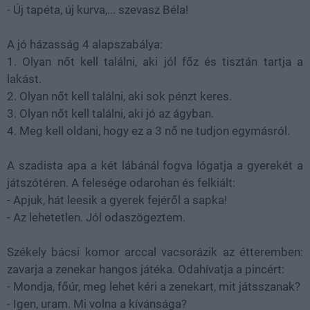
- Új tapéta, új kurva,... szevasz Béla!
A jó házasság 4 alapszabálya:
1. Olyan nőt kell találni, aki jól főz és tisztán tartja a
lakást.
2. Olyan nőt kell találni, aki sok pénzt keres.
3. Olyan nőt kell találni, aki jó az ágyban.
4. Meg kell oldani, hogy ez a 3 nő ne tudjon egymásról.
A szadista apa a két lábánál fogva lógatja a gyerekét a
játszótéren. A felesége odarohan és felkiált:
- Apjuk, hát leesik a gyerek fejéről a sapka!
- Az lehetetlen. Jól odaszögeztem.
Székely bácsi komor arccal vacsorázik az étteremben:
zavarja a zenekar hangos játéka. Odahívatja a pincért:
- Mondja, főúr, meg lehet kéri a zenekart, mit játsszanak?
- Igen, uram. Mi volna a kívánsága?