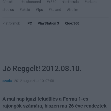
Címkék:
#dishonored
#x360
#bethesda
#arkane
studios
#akció
#fps
#kaland
#trailer
Platformok:
PC
PlayStation 3
Xbox 360
Jó Reggelt! 2012.08.10.
szada
|
2012 augusztus 10. 07:58
A mai nap igazi felüdülés a Forma 1-es
rajongók számára, hiszen ma 26 éve rendeztek