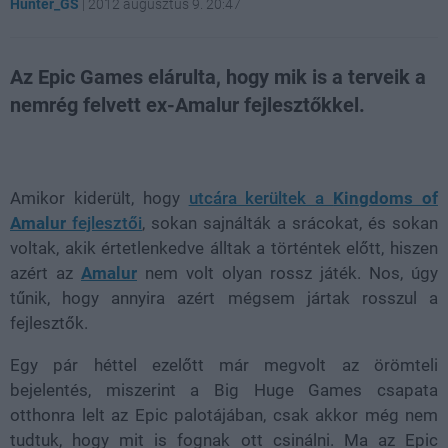
Hunter_GS
|
2012 augusztus 9. 20:47
Az Epic Games elárulta, hogy mik is a terveik a
nemrég felvett ex-Amalur fejlesztőkkel.
Loaded
:
Unmute
21.86%
Amikor kiderült, hogy
utcára kerültek a
Kingdoms of
Amalur
fejlesztői
, sokan sajnálták a srácokat, és sokan
voltak, akik értetlenkedve álltak a történtek előtt, hiszen
azért az
Amalur
nem volt olyan rossz játék. Nos, úgy
tűnik, hogy annyira azért mégsem jártak rosszul a
fejlesztők.
Egy pár héttel ezelőtt már megvolt az örömteli
bejelentés, miszerint a Big Huge Games csapata
otthonra lelt az Epic palotájában, csak akkor még nem
tudtuk, hogy mit is fognak ott csinálni. Ma az Epic