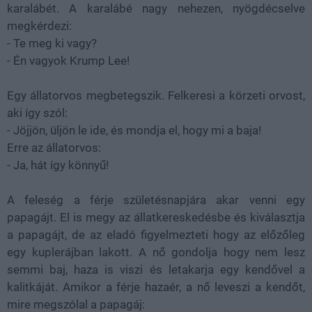
karalábét. A karalábé nagy nehezen, nyögdécselve
megkérdezi:
- Te meg ki vagy?
- Én vagyok Krump Lee!
Egy állatorvos megbetegszik. Felkeresi a körzeti orvost,
aki így szól:
- Jöjjön, üljön le ide, és mondja el, hogy mi a baja!
Erre az állatorvos:
- Ja, hát így könnyű!
A feleség a férje születésnapjára akar venni egy
papagájt. El is megy az állatkereskedésbe és kiválasztja
a papagájt, de az eladó figyelmezteti hogy az előzőleg
egy kuplerájban lakott. A nő gondolja hogy nem lesz
semmi baj, haza is viszi és letakarja egy kendővel a
kalitkáját. Amikor a férje hazaér, a nő leveszi a kendőt,
mire megszólal a papagáj: