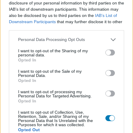
disclosure of your personal information by third parties on the
IAB’s list of downstream participants. This information may
also be disclosed by us to third parties on the
IAB’s List of
Downstream Participants
that may further disclose it to other
Címkék:
#jó reggelt
#ébresztő
third parties.
Please note that this website/app uses one or more Google
Personal Data Processing Opt Outs
services and may gather and store information including but
not limited to your visit or usage behaviour. You may click to
I want to opt-out of the Sharing of my
personal data.
grant or deny consent to Google and its third-party tags to
Opted In
use your data for below specified purposes in below Google
consent section.
I want to opt-out of the Sale of my
Personal Data.
Opted In
Jó Éjt! 2012.08.09.
I want to opt-out of processing my
Personal Data for Targeted Advertising.
Opted In
Hunter_GS
|
2012 augusztus 9. 22:00
I want to opt-out of Collection, Use,
Retention, Sale, and/or Sharing of my
Personal Data that Is Unrelated with the
Nem mondhatni, hogy egy tipikus sótlan is a
Purposes for which it was collected.
Opted Out
csütörtököt zártunk volna, bőven voltak