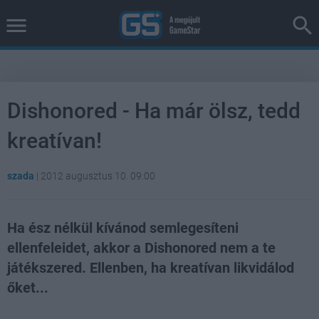
Dishonored - Ha már ölsz, tedd
kreatívan!
szada
|
2012 augusztus 10. 09:00
Ha ész nélkül kívánod semlegesíteni
ellenfeleidet, akkor a Dishonored nem a te
játékszered. Ellenben, ha kreatívan likvidálod
őket...
Loaded
:
Unmute