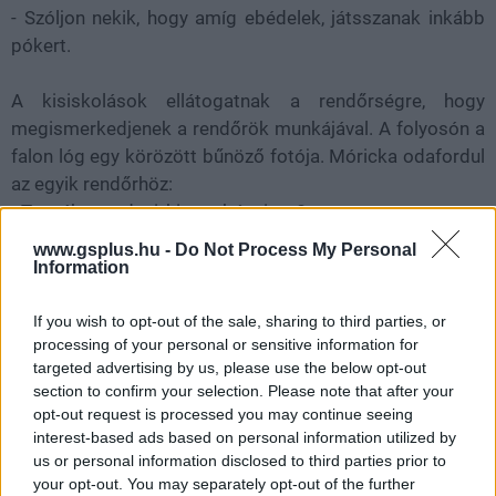
- Szóljon nekik, hogy amíg ebédelek, játsszanak inkább
pókert.
A kisiskolások ellátogatnak a rendőrségre, hogy
megismerkedjenek a rendőrök munkájával. A folyosón a
falon lóg egy körözött bűnöző fotója. Móricka odafordul
az egyik rendőrhöz:
- Tessék mondani, ki az a bácsi ott?
- Az egy körözött bűnöző, akit szeretnénk elkapni. - feleli
www.gsplus.hu -
Do Not Process My Personal
a rendőr.
Information
- Hát akkor miért nem fogták el akkor, amikor
lefényképezték?
If you wish to opt-out of the sale, sharing to third parties, or
processing of your personal or sensitive information for
targeted advertising by us, please use the below opt-out
section to confirm your selection. Please note that after your
opt-out request is processed you may continue seeing
SMASH by Meló-Diák: Homok, zene és a nyár legjobb
hangulata – Jön a második forduló! (X)
interest-based ads based on personal information utilized by
Július végén folytatódik a balatoni strandröplabda-
us or personal information disclosed to third parties prior to
sorozat.
your opt-out. You may separately opt-out of the further