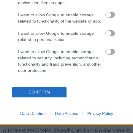
együttműködésével valósulnak meg, összesen 34
device identifiers in apps.
amerikai moziban, helyi idő szerint 12:00 és 15:00
I want to allow Google to enable storage
órakor. Emellett New Yorkban, a Paris Theaterben,
related to functionality of the website or app.
valamint a Netflix House Philadelphia helyszínén is
megtekinthető lesz az előadás, a résztvevők pedig
I want to allow Google to enable storage
limitált példányszámú gyűjtői ajándékot is kaphatnak.
related to personalization.
A streamingóriás számára nem újdonság a mozis
I want to allow Google to enable storage
bemutatók világa. Március 10-én a
One Piece második
related to security, including authentication
functionality and fraud prevention, and other
évadának
első két epizódját is vászonra vitték, míg
user protection.
tavaly decemberben a
Stranger Things sorozatzáró
epizódját mutatták be a mozikban. Az új animációs
sorozat showrunnere Eric Robles, producerei pedig a
CONFIRM
Duffer fivérek, akik az eredeti széria alkotói is. A spin-off
globális premierje április 23-án lesz a Netflix kínálatában.
Data Deletion
Data Access
Privacy Policy
A történet 1985 telén játszódik, amikor Hawkins városát