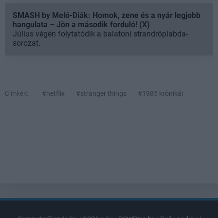
SMASH by Meló-Diák: Homok, zene és a nyár legjobb
hangulata – Jön a második forduló! (X)
Július végén folytatódik a balatoni strandröplabda-
sorozat.
Címkék:
#netflix
#stranger things
#1985 krónikái