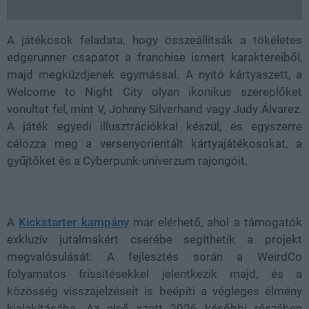
A játékosok feladata, hogy összeállítsák a tökéletes
edgerunner csapatot a franchise ismert karaktereiből,
majd megküzdjenek egymással. A nyitó kártyaszett, a
Welcome to Night City olyan ikonikus szereplőket
vonultat fel, mint V, Johnny Silverhand vagy Judy Álvarez.
A játék egyedi illusztrációkkal készül, és egyszerre
célozza meg a versenyorientált kártyajátékosokat, a
gyűjtőket és a Cyberpunk-univerzum rajongóit.
A
Kickstarter kampány
már elérhető, ahol a támogatók
exkluzív jutalmakért cserébe segíthetik a projekt
megvalósulását. A fejlesztés során a WeirdCo
folyamatos frissítésekkel jelentkezik majd, és a
közösség visszajelzéseit is beépíti a végleges élmény
kialakításába. Az első szett 2026 későbbi részében