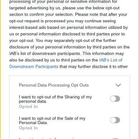
processing of your personal or sensitive information for
hangulata – Jön a második forduló! (X)
targeted advertising by us, please use the below opt-out
Július végén folytatódik a balatoni strandröplabda-
section to confirm your selection. Please note that after your
sorozat.
opt-out request is processed you may continue seeing
interest-based ads based on personal information utilized by
us or personal information disclosed to third parties prior to
your opt-out. You may separately opt-out of the further
disclosure of your personal information by third parties on the
Címkék:
#cd projekt red
#cyberpunk 2077
#edgerunners
IAB’s list of downstream participants. This information may
#kickstarter
#trading card game
also be disclosed by us to third parties on the
IAB’s List of
Downstream Participants
that may further disclose it to other
third parties.
Please note that this website/app uses one or more Google
Personal Data Processing Opt Outs
services and may gather and store information including but
not limited to your visit or usage behaviour. You may click to
I want to opt-out of the Sharing of my
personal data.
grant or deny consent to Google and its third-party tags to
Opted In
use your data for below specified purposes in below Google
consent section.
I want to opt-out of the Sale of my
Personal Data.
Hozzászólások
Opted In