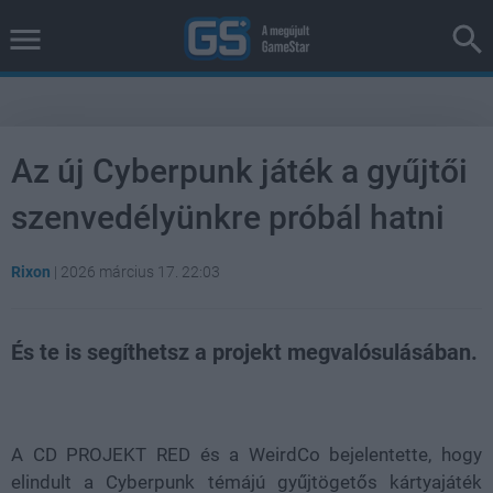
Az új Cyberpunk játék a gyűjtői
szenvedélyünkre próbál hatni
Rixon
|
2026 március 17. 22:03
És te is segíthetsz a projekt megvalósulásában.
Loaded
:
Unmute
37.42%
A CD PROJEKT RED és a WeirdCo bejelentette, hogy
elindult a Cyberpunk témájú gyűjtögetős kártyajáték