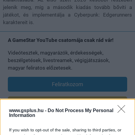
jelenik meg, míg a második kiadás tovább bővíti a
játékot, és implementálja a Cyberpunk: Edgerunners
karaktereit is.
A GameStar YouTube csatornája csak rád vár!
Videótesztek, magyarázók, érdekességek,
beszélgetések, livestreamek, végigjátszások,
magyar feliratos előzetesek.
Feliratkozom
Csatornatag leszek
www.gsplus.hu -
Do Not Process My Personal
Information
If you wish to opt-out of the sale, sharing to third parties, or
SMASH by Meló-Diák: Homok, zene és a nyár legjobb