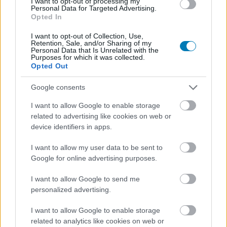
I want to opt-out of processing my
Personal Data for Targeted Advertising.
Opted In
Moziba küldi a Netflix az új
I want to opt-out of Collection, Use,
Stranger Things sorozat első
Retention, Sale, and/or Sharing of my
Personal Data that Is Unrelated with the
Purposes for which it was collected.
két részét
Opted Out
Google consents
Rixon
|
2026 március 17. 21:32
I want to allow Google to enable storage
related to advertising like cookies on web or
device identifiers in apps.
A záróévadnál bejött ez a formátum, úgy tűnik,
megtartják.
I want to allow my user data to be sent to
Google for online advertising purposes.
Loaded
:
Unmute
21.02%
I want to allow Google to send me
personalized advertising.
Április 18-án egyes amerikai mozikban levetítik a
Stranger Things: 1985 krónikái
című animációs spin-off
I want to allow Google to enable storage
első két epizódját. A vetítések az AMC Theatres
related to analytics like cookies on web or