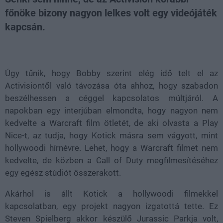
főnöke bizony nagyon lelkes volt egy videójáték
kapcsán.
Loaded
:
Unmute
38.37%
Úgy tűnik, hogy Bobby szerint elég idő telt el az
Activisiontől való távozása óta ahhoz, hogy szabadon
beszélhessen a céggel kapcsolatos múltjáról. A
napokban egy interjúban elmondta, hogy nagyon nem
kedvelte a Warcraft film ötletét, de aki olvasta a Play
Nice-t, az tudja, hogy Kotick másra sem vágyott, mint
hollywoodi hírnévre. Lehet, hogy a Warcraft filmet nem
kedvelte, de közben a Call of Duty megfilmesítéséhez
egy egész stúdiót összerakott.
Akárhol is állt Kotick a hollywoodi filmekkel
kapcsolatban, egy projekt nagyon izgatottá tette. Ez
Steven Spielberg akkor készülő Jurassic Parkja volt,