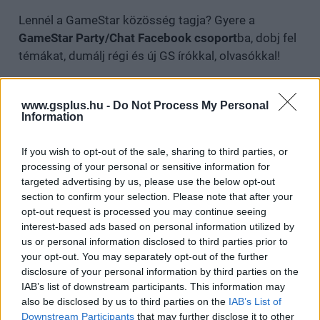
Lennél a GameStar közösség tagja? Gyere a
GameStar Party/Chat Facebook csoport
ba, dobj fel
témákat, dumálj régi és új GS írókkal, olvasókkal!
Csatlakozom
www.gsplus.hu -
Do Not Process My Personal
Information
If you wish to opt-out of the sale, sharing to third parties, or
SMASH by Meló-Diák: Homok, zene és a nyár legjobb
processing of your personal or sensitive information for
hangulata – Jön a második forduló! (X)
targeted advertising by us, please use the below opt-out
Július végén folytatódik a balatoni strandröplabda-
section to confirm your selection. Please note that after your
sorozat.
opt-out request is processed you may continue seeing
interest-based ads based on personal information utilized by
us or personal information disclosed to third parties prior to
your opt-out. You may separately opt-out of the further
disclosure of your personal information by third parties on the
Címkék:
#bobby kotick
#activision
#jurassic park
IAB’s list of downstream participants. This information may
also be disclosed by us to third parties on the
IAB’s List of
#steven spielberg
Downstream Participants
that may further disclose it to other