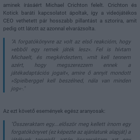
aminek írásáért Michael Crichton felelt. Crichton és
Kotick baráti kapcsolatot ápoltak, így a videójátékos
CEO vethetett pár hosszabb pillantást a sztorira, amit
pedig ott látott az azonnal elvarázsolta.
"A forgatókönyvre az volt az első reakcióm, hogy
»ebből egy remek játék lesz«. Fel is hívtam
Michaelt, és megkérdeztem, »mit kell tennem
azért, hogy megszerezzem ennek a
játékadaptációs jogait«, amire ő annyit mondott
»Spielberggel kell beszélned, nála van minden
jog«-."
Az ezt követő események egész aranyosak:
"Összeraktam egy....először meg kellett írnom egy
forgatókönyvet (ez képezte az ajánlatunk alapját) a
játékunk terveiről, aztán összeraktam azt egy