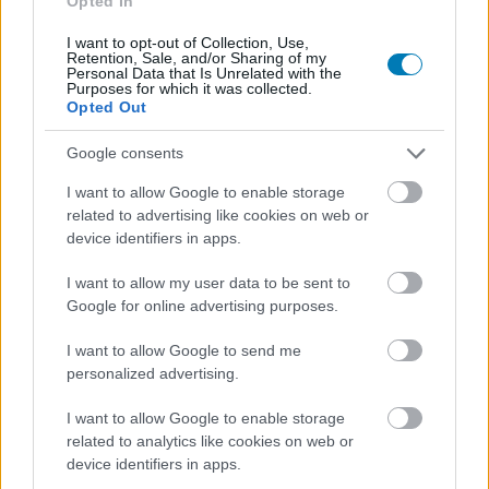
Opted In
érezte senki úgy, hogy nagy szüksége lenne erre. Persze
I want to opt-out of Collection, Use,
nem is volt ilyesmi, ehelyett beértük azzal, hogy van egy
Retention, Sale, and/or Sharing of my
unalmas fehér (vagy inkább fehérszerű) házunk, egy
Personal Data that Is Unrelated with the
Purposes for which it was collected.
olyan billentyűzetünk, amiben még megvan a gombok
Opted Out
legtöbbje, illetve egy egér, amin van legalább egy görgő
Google consents
vagy valami ahhoz hasonló.
I want to allow Google to enable storage
related to advertising like cookies on web or
device identifiers in apps.
I want to allow my user data to be sent to
Google for online advertising purposes.
I want to allow Google to send me
personalized advertising.
I want to allow Google to enable storage
related to analytics like cookies on web or
device identifiers in apps.