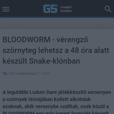
BLOODWORM - vérengző
szörnyteg lehetsz a 48 óra alatt
készült Snake-klónban
TÁ
|
2015 szeptember 7. 14:37
A legutóbbi Ludum Dare játékkészítő versenyen
a szörnyek témájában kellett alkotniuk
azoknak, akik versenybe szálltak, ezek közül a
BLOODWORM egy már ismert formulát képzelt