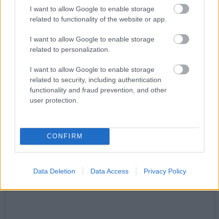
I want to allow Google to enable storage
related to functionality of the website or app.
I want to allow Google to enable storage
related to personalization.
I want to allow Google to enable storage
related to security, including authentication
functionality and fraud prevention, and other
Még nem igazán volt GeForce meg dual core, de volt
user protection.
helyette 3dfx Voodoo meg Monster3D (ami ugye
kizárólag 3D grafikát tudott gyorsítani, 2D grafikához
ugyanúgy kellett egy hagyományos grafikus kártya, erre
CONFIRM
inkább nem is mondok semmit), aki pedig igazán
komolyan vette magát, az még hozzácsapott egy izmos
SoundBlaster hangkártyát annyi bittel, amennyi csak
Data Deletion
Data Access
Privacy Policy
belefért.