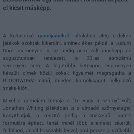
el kicsit másképp.
Loaded
:
Unmute
37.42%
A különböző
gamejamekről
általában elég érdekes
játékok szoktak kikerülni, aminek ékes példái a Ludum
Dare események is, ez pedig nem volt másképp az
augusztusban rendezett, a 33-as sorszámú
versenyen sem. A legutóbbi kétnapos eseményen
készült címek közül sokak figyelmét megragadta a
BLOODWORM című, minden komolyságot nélkülöző
snake-klón.
Mivel a gamejam témája a "Te vagy a szörny" volt,
Jonathan Whiting játékában is a címadó szörnyeteget
irányíthatjuk, a készítő pedig a snake-ből ismert
formulára épített, tehát minél több ellenfelet sikerült
felfalnod, annál hosszabb leszel, ami persze a szűkebb