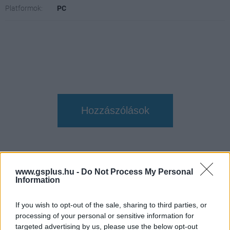
Platformok:
PC
Hozzászólások
Emlékeztek még a 90-es évek
www.gsplus.hu -
Do Not Process My Personal
gamer PC-ire?
Information
If you wish to opt-out of the sale, sharing to third parties, or
Tonight
|
2015 szeptember 6. 19:46
processing of your personal or sensitive information for
targeted advertising by us, please use the below opt-out