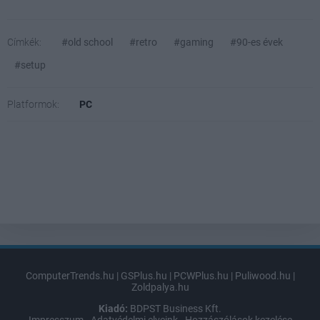
Címkék:
#old school
#retro
#gaming
#90-es évek
#setup
Platformok:
PC
ComputerTrends.hu
|
GSPlus.hu
|
PCWPlus.hu
|
Puliwood.hu
|
Zoldpalya.hu
Kiadó:
BDPST Business Kft.
Impresszum
-
Adatvédelmi elveink
-
Hozzászólások kezelése