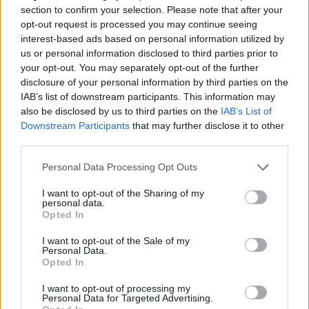
section to confirm your selection. Please note that after your
Tagadhatatlan, hogy ma már hihetetlen gaming
opt-out request is processed you may continue seeing
PC-ket lehet összerakni, de volt idő, amikor
interest-based ads based on personal information utilized by
us or personal information disclosed to third parties prior to
kevesebbel is beértük. Nosztalgiázzunk kicsit.
your opt-out. You may separately opt-out of the further
disclosure of your personal information by third parties on the
Loaded
:
Unmute
21.02%
IAB’s list of downstream participants. This information may
also be disclosed by us to third parties on the
IAB’s List of
Hihetetlenül erős és látványos gaming PC-ket lehet
Downstream Participants
that may further disclose it to other
manapság megépíteni. Persze nem olcsó mulatság, de
third parties.
az eredmény mind külsőleg, mind belsőleg önmagáért
Please note that this website/app uses one or more Google
Personal Data Processing Opt Outs
beszél, aki szokott járni GameNightra ezt könnyen
services and may gather and store information including but
beláthatja, hiszen mindig igyekszünk elhozni valami
not limited to your visit or usage behaviour. You may click to
I want to opt-out of the Sharing of my
personal data.
monstrumot az éppen aktuális játékhoz. Viszont volt idő,
grant or deny consent to Google and its third-party tags to
Opted In
use your data for below specified purposes in below Google
egy egyszerűbb kor, amikor még ez nem egészen így
consent section.
volt.
I want to opt-out of the Sale of my
Personal Data.
Opted In
A 90-es években még nem voltak 4K-s monitorok,
aerodinamikus gamer egerek, egy négyzetméteres
I want to opt-out of processing my
Personal Data for Targeted Advertising.
egérpadok és világító front panelek, viszont nem is