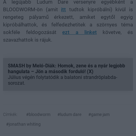
A legújabb Ludum Dare versenyre egyébként a
BLOODWORM-ön (amit
itt
tudtok kipróbálni) kívül is
rengeteg pályamű érkezett, amiket egytől egyig
kipróbálhattok, és felfedezhetitek a szörnyes téma
sokféle feldogozását
ezt a linket
követve, és
szavazhattok is rájuk.
SMASH by Meló-Diák: Homok, zene és a nyár legjobb
hangulata – Jön a második forduló! (X)
Július végén folytatódik a balatoni strandröplabda-
sorozat.
Címkék:
#bloodworm
#ludum dare
#game jam
#jonathan whiting