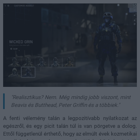
"Realisztikus? Nem. Még mindig jobb viszont, mint
Beavis és Butthead, Peter Griffin és a többiek."
A fenti vélemény talán a legpozitívabb nyilatkozat az
egészről, és egy picit talán túl is van pörgetve a dolog.
Ettől függetlenül érthető, hogy az elmúlt évek kozmetikai