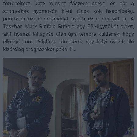
történelmet Kate Winslet főszereplésével és bár a
szomorkás nyomozón kívül nincs sok hasonlóság,
pontosan azt a minőséget nyújta ez a sorozat is. A
Taskban Mark Ruffalo Ruffalo egy FBI-ügynököt alakít,
akit hosszú kihagyás után újra terepre küldenek, hogy
elkapja Tom Pelphrey karakterét, egy helyi rablót, aki
kizárólag drogházakat pakol ki.