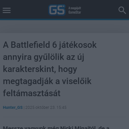
A Battlefield 6 játékosok
annyira gyűlölik az új
karakterskint, hogy
megtagadják a viselőik
feltámasztását
Hunter_GS
|
2025 október 23. 15:45
Messze vagyunk még Nicki Minajtól, de a