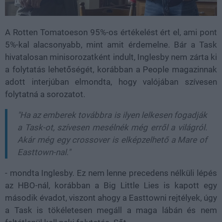
A Rotten Tomatoeson 95%-os értékelést ért el, ami pont
5%-kal alacsonyabb, mint amit érdemelne. Bár a Task
hivatalosan minisorozatként indult, Inglesby nem zárta ki
a folytatás lehetőségét, korábban a People magazinnak
adott interjúban elmondta, hogy valójában szívesen
folytatná a sorozatot.
"Ha az emberek továbbra is ilyen lelkesen fogadják
a Task-ot, szívesen mesélnék még erről a világról.
Akár még egy crossover is elképzelhető a Mare of
Easttown-nal."
- mondta Inglesby. Ez nem lenne precedens nélküli lépés
az HBO-nál, korábban a Big Little Lies is kapott egy
második évadot, viszont ahogy a Easttowni rejtélyek, úgy
a Task is tökéletesen megáll a maga lábán és nem