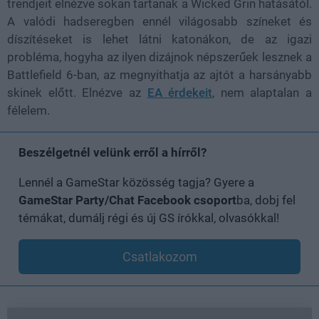
trendjeit elnézve sokan tartanak a Wicked Grin hatásától.
A valódi hadseregben ennél világosabb színeket és
díszítéseket is lehet látni katonákon, de az igazi
probléma, hogyha az ilyen dizájnok népszerűek lesznek a
Battlefield 6-ban, az megnyithatja az ajtót a harsányabb
skinek előtt. Elnézve az
EA érdekeit
, nem alaptalan a
félelem.
Beszélgetnél velünk erről a hírről?
Lennél a GameStar közösség tagja? Gyere a
GameStar Party/Chat Facebook csoport
ba, dobj fel
témákat, dumálj régi és új GS írókkal, olvasókkal!
Csatlakozom