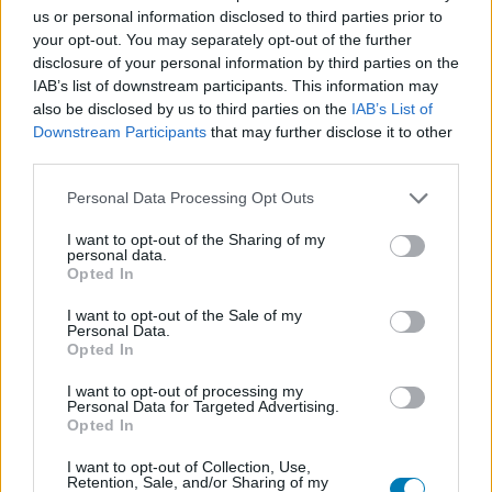
us or personal information disclosed to third parties prior to
your opt-out. You may separately opt-out of the further
disclosure of your personal information by third parties on the
Ami tetszett
IAB’s list of downstream participants. This information may
also be disclosed by us to third parties on the
IAB’s List of
Downstream Participants
that may further disclose it to other
változatos fegyver- és kütyüarzenál
third parties.
Please note that this website/app uses one or more Google
Personal Data Processing Opt Outs
nagyszerű atmoszféra
services and may gather and store information including but
not limited to your visit or usage behaviour. You may click to
I want to opt-out of the Sharing of my
rengeteg kihívás és feloldható tartalom
personal data.
grant or deny consent to Google and its third-party tags to
Opted In
use your data for below specified purposes in below Google
consent section.
I want to opt-out of the Sale of my
Ami nem tetszett
Personal Data.
Opted In
I want to opt-out of processing my
felejthető kampány
Personal Data for Targeted Advertising.
Opted In
időnként előforduló furcsa animációk
I want to opt-out of Collection, Use,
Retention, Sale, and/or Sharing of my