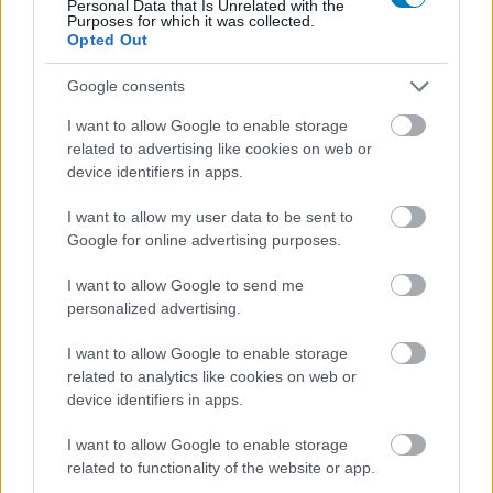
zavaros főmenü
Personal Data that Is Unrelated with the
Purposes for which it was collected.
Opted Out
Google consents
I want to allow Google to enable storage
related to advertising like cookies on web or
device identifiers in apps.
I want to allow my user data to be sent to
Google for online advertising purposes.
Hozzászólások
I want to allow Google to send me
personalized advertising.
I want to allow Google to enable storage
Tegyél magadnak egy
related to analytics like cookies on web or
device identifiers in apps.
szívességet és nézd meg az év
I want to allow Google to enable storage
egyik legjobb sorozatát
related to functionality of the website or app.