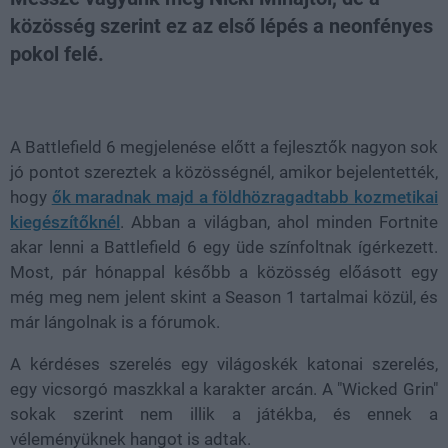
közösség szerint ez az első lépés a neonfényes
pokol felé.
Loaded
:
Unmute
100.00%
A Battlefield 6 megjelenése előtt a fejlesztők nagyon sok
jó pontot szereztek a közösségnél, amikor bejelentették,
hogy
ők maradnak majd a földhözragadtabb kozmetikai
kiegészítőknél
. Abban a világban, ahol minden Fortnite
akar lenni a Battlefield 6 egy üde színfoltnak ígérkezett.
Most, pár hónappal később a közösség előásott egy
még meg nem jelent skint a Season 1 tartalmai közül, és
már lángolnak is a fórumok.
A kérdéses szerelés egy világoskék katonai szerelés,
egy vicsorgó maszkkal a karakter arcán. A "Wicked Grin"
sokak szerint nem illik a játékba, és ennek a
véleményüknek hangot is adtak.