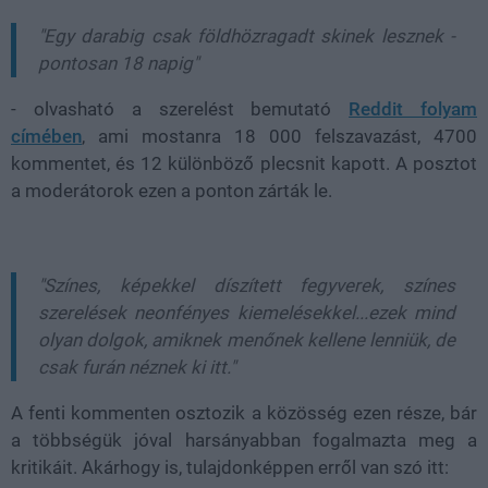
"Egy darabig csak földhözragadt skinek lesznek -
pontosan 18 napig"
- olvasható a szerelést bemutató
Reddit folyam
címében
, ami mostanra 18 000 felszavazást, 4700
kommentet, és 12 különböző plecsnit kapott. A posztot
a moderátorok ezen a ponton zárták le.
"Színes, képekkel díszített fegyverek, színes
szerelések neonfényes kiemelésekkel...ezek mind
olyan dolgok, amiknek menőnek kellene lenniük, de
csak furán néznek ki itt."
A fenti kommenten osztozik a közösség ezen része, bár
a többségük jóval harsányabban fogalmazta meg a
kritikáit. Akárhogy is, tulajdonképpen erről van szó itt: