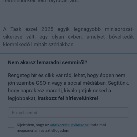
feltétlenül kell neki folytatás. Sőt.
A Task ezzel 2025 egyik legnagyobb minisorozat-
sikerévé vált, egy olyan évben, amelyet bővelkedik
kiemelkedő limitált szériákban.
Nem akarsz lemaradni semmiről?
Rengeteg hír és cikk vár rád, lehet, hogy éppen nem
jön szembe GSO-n vagy a social médiában. Segítünk,
hogy naprakész maradj, kiválogatjuk neked a
legjobbakat,
iratkozz fel hírlevelünkre!
Kijelentem, hogy az
adatkezelési nyilatkozat
tartalmát
megismertem és azt elfogadom.