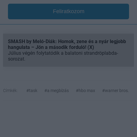
Feliratkozom
SMASH by Meló-Diák: Homok, zene és a nyár legjobb
hangulata – Jön a második forduló! (X)
Július végén folytatódik a balatoni strandröplabda-
sorozat.
Címkék:
#task
#a megbízás
#hbo max
#warner bros.