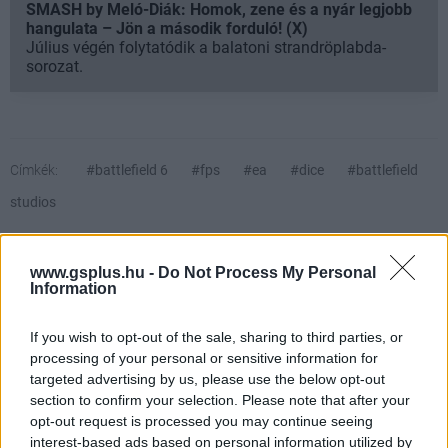
SMASH by Meló-Diák: Homok, zene és a nyár legjobb
hangulata – Jön a második forduló! (X)
Július végén folytatódik a balatoni strandröplabda-
sorozat.
Címkék:
#battlefield 6
#fps
#ea
#dice
#battlefield
studios
Platformok:
PC
PlayStation 5
Xbox Series X
www.gsplus.hu -
Do Not Process My Personal
Information
Battlefield 6
If you wish to opt-out of the sale, sharing to third parties, or
processing of your personal or sensitive information for
targeted advertising by us, please use the below opt-out
Tartalmas, látványos és szórakoztató élmény,
section to confirm your selection. Please note that after your
benne rengeteg potenciállal a Portalnak és a
opt-out request is processed you may continue seeing
várható kiegészítőknek köszönhetően.
interest-based ads based on personal information utilized by