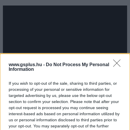
www.gsplus.hu -
Do Not Process My Personal
Information
If you wish to opt-out of the sale, sharing to third parties, or
processing of your personal or sensitive information for
Olvasd telefonon csak a legfontosabb híreket!
targeted advertising by us, please use the below opt-out
section to confirm your selection. Please note that after your
Semmi spam, csak napi 2-3 értesítés Viberen, hogy
opt-out request is processed you may continue seeing
képben maradj a játék- és filmvilág, a geek kultúra
interest-based ads based on personal information utilized by
us or personal information disclosed to third parties prior to
legérdekesebb híreivel.
your opt-out. You may separately opt-out of the further