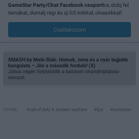
GameStar Party/Chat Facebook csoport
ba, dobj fel
témákat, dumálj régi és új GS írókkal, olvasókkal!
Csatlakozom
SMASH by Meló-Diák: Homok, zene és a nyár legjobb
hangulata – Jön a második forduló! (X)
Július végén folytatódik a balatoni strandröplabda-
sorozat.
Címkék:
#call of duty 4: modern warfare
#fps
#activision