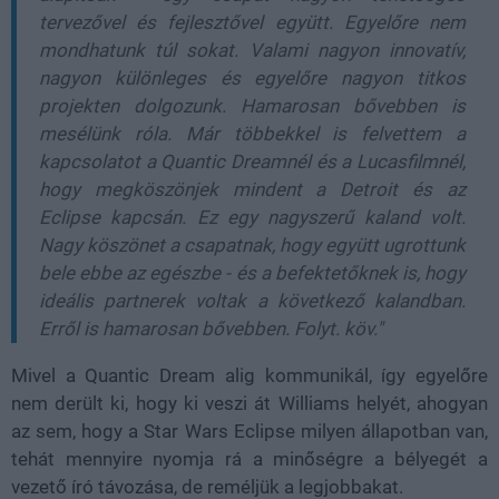
tervezővel és fejlesztővel együtt. Egyelőre nem
mondhatunk túl sokat. Valami nagyon innovatív,
nagyon különleges és egyelőre nagyon titkos
projekten dolgozunk. Hamarosan bővebben is
mesélünk róla. Már többekkel is felvettem a
kapcsolatot a Quantic Dreamnél és a Lucasfilmnél,
hogy megköszönjek mindent a Detroit és az
Eclipse kapcsán. Ez egy nagyszerű kaland volt.
Nagy köszönet a csapatnak, hogy együtt ugrottunk
bele ebbe az egészbe - és a befektetőknek is, hogy
ideális partnerek voltak a következő kalandban.
Erről is hamarosan bővebben. Folyt. köv."
Mivel a Quantic Dream alig kommunikál, így egyelőre
nem derült ki, hogy ki veszi át Williams helyét, ahogyan
az sem, hogy a Star Wars Eclipse milyen állapotban van,
tehát mennyire nyomja rá a minőségre a bélyegét a
vezető író távozása, de reméljük a legjobbakat.