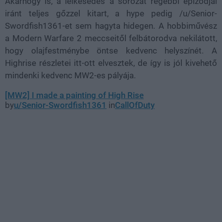
Akárhogy is, a lelkesedés a sorozat régebbi epizódjai
iránt teljes gőzzel kitart, a hype pedig /u/Senior-
Swordfish1361-et sem hagyta hidegen. A hobbiművész
a Modern Warfare 2 meccseitől felbátorodva nekilátott,
hogy olajfestménybe öntse kedvenc helyszínét. A
Highrise részletei itt-ott elvesztek, de így is jól kivehető
mindenki kedvenc MW2-es pályája.
[MW2] I made a painting of High Rise
by
u/Senior-Swordfish1361
in
CallOfDuty