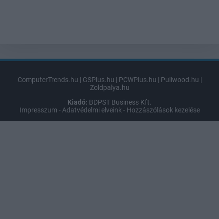
ComputerTrends.hu
|
GSPlus.hu
|
PCWPlus.hu
|
Puliwood.hu
|
Zoldpalya.hu
Kiadó:
BDPST Business Kft.
Impresszum
-
Adatvédelmi elveink
-
Hozzászólások kezelése