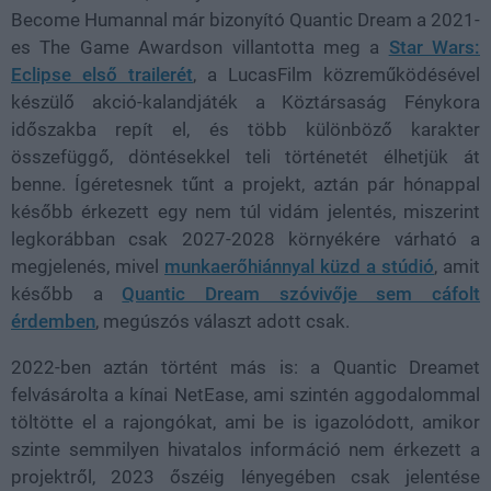
Become Humannal már bizonyító Quantic Dream a 2021-
es The Game Awardson villantotta meg a
Star Wars:
Eclipse első trailerét
, a LucasFilm közreműködésével
készülő akció-kalandjáték a Köztársaság Fénykora
időszakba repít el, és több különböző karakter
összefüggő, döntésekkel teli történetét élhetjük át
benne. Ígéretesnek tűnt a projekt, aztán pár hónappal
később érkezett egy nem túl vidám jelentés, miszerint
legkorábban csak 2027-2028 környékére várható a
megjelenés, mivel
munkaerőhiánnyal küzd a stúdió
, amit
később a
Quantic Dream szóvivője sem cáfolt
érdemben
, megúszós választ adott csak.
2022-ben aztán történt más is: a Quantic Dreamet
felvásárolta a kínai NetEase, ami szintén aggodalommal
töltötte el a rajongókat, ami be is igazolódott, amikor
szinte semmilyen hivatalos információ nem érkezett a
projektről, 2023 őszéig lényegében csak jelentése