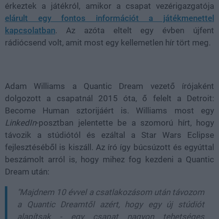
érkeztek a játékról, amikor a csapat vezérigazgatója
elárult egy fontos információt a játékmenettel
kapcsolatban
. Az azóta eltelt egy évben újfent
rádiócsend volt, amit most egy kellemetlen hír tört meg.
Adam Williams a Quantic Dream vezető írójaként
dolgozott a csapatnál 2015 óta, ő felelt a Detroit:
Become Human sztorijáért is. Williams most egy
LinkedIn
-posztban jelentette be a szomorú hírt, hogy
távozik a stúdiótól és ezáltal a Star Wars Eclipse
fejlesztéséből is kiszáll. Az író így búcsúzott és egyúttal
beszámolt arról is, hogy mihez fog kezdeni a Quantic
Dream után:
"Majdnem 10 évvel a csatlakozásom után távozom
a Quantic Dreamtől azért, hogy egy új stúdiót
alapítsak - egy csapat nagyon tehetséges