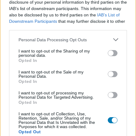
disclosure of your personal information by third parties on the
Feliratkozom
IAB’s list of downstream participants. This information may
also be disclosed by us to third parties on the
IAB’s List of
Downstream Participants
that may further disclose it to other
third parties.
SMASH by Meló-Diák: Homok, zene és a nyár legjobb
Please note that this website/app uses one or more Google
Personal Data Processing Opt Outs
hangulata – Jön a második forduló! (X)
services and may gather and store information including but
Július végén folytatódik a balatoni strandröplabda-
not limited to your visit or usage behaviour. You may click to
I want to opt-out of the Sharing of my
sorozat.
personal data.
grant or deny consent to Google and its third-party tags to
Opted In
use your data for below specified purposes in below Google
consent section.
I want to opt-out of the Sale of my
Personal Data.
Opted In
Címkék:
#star wars eclipse
#star wars
#quantic dream
I want to opt-out of processing my
Personal Data for Targeted Advertising.
Opted In
I want to opt-out of Collection, Use,
Retention, Sale, and/or Sharing of my
Personal Data that Is Unrelated with the
Purposes for which it was collected.
Opted Out