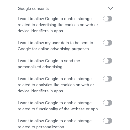
Google consents
Hozzászólások
I want to allow Google to enable storage
related to advertising like cookies on web or
device identifiers in apps.
Egy Call of Duty: Modern
I want to allow my user data to be sent to
Google for online advertising purposes.
Warfare 2 rajongó
I want to allow Google to send me
olajfestményt készített a
personalized advertising.
legismertebb pályáról
I want to allow Google to enable storage
related to analytics like cookies on web or
device identifiers in apps.
Hunter_GS
|
2024 augusztus 21. 13:04
I want to allow Google to enable storage
related to functionality of the website or app.
Nem hinnétek, hogy micsoda művészek
bujkálnak a Call of Duty rajongótáborában.
I want to allow Google to enable storage
related to personalization.