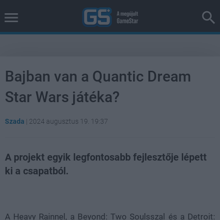
Bajban van a Quantic Dream
Star Wars játéka?
Szada
|
2024 augusztus 19. 19:37
A projekt egyik legfontosabb fejlesztője lépett
ki a csapatból.
Loaded
:
Unmute
38.26%
A Heavy Rainnel, a Beyond: Two Soulsszal és a Detroit: