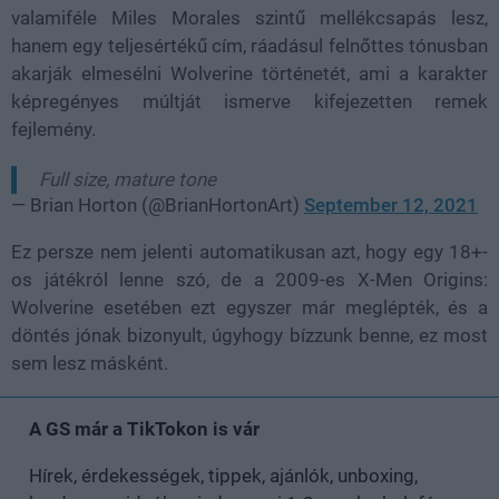
valamiféle Miles Morales szintű mellékcsapás lesz,
hanem egy teljesértékű cím, ráadásul felnőttes tónusban
akarják elmesélni Wolverine történetét, ami a karakter
képregényes múltját ismerve kifejezetten remek
fejlemény.
Full size, mature tone
— Brian Horton (@BrianHortonArt)
September 12, 2021
Ez persze nem jelenti automatikusan azt, hogy egy 18+-
os játékról lenne szó, de a 2009-es X-Men Origins:
Wolverine esetében ezt egyszer már meglépték, és a
döntés jónak bizonyult, úgyhogy bízzunk benne, ez most
sem lesz másként.
A GS már a TikTokon is vár
Hírek, érdekességek, tippek, ajánlók, unboxing,