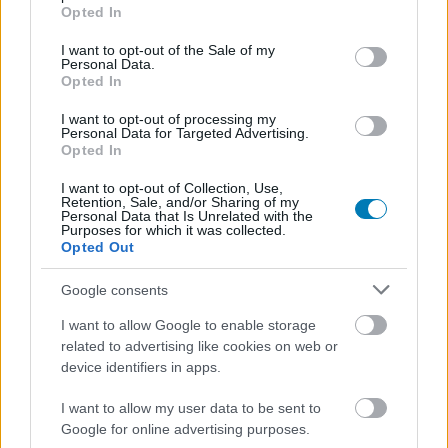
grant or deny consent to Google and its third-party tags to
Opted In
Csirke
|
2021 szeptember 14. 12:58
use your data for below specified purposes in below Google
consent section.
I want to opt-out of the Sale of my
Personal Data.
Opted In
Nem kellett sokáig várni az Nvidia hivatalos
közleményére a nagy szivárgás kapcsán.
I want to opt-out of processing my
Personal Data for Targeted Advertising.
Opted In
Loaded
:
Unmute
21.86%
I want to opt-out of Collection, Use,
Retention, Sale, and/or Sharing of my
A tegnapi nap folyamán kiszivárgott egy elég méretes
Personal Data that Is Unrelated with the
Purposes for which it was collected.
lista a várható GeForce Now játékokról, ez a felsorolás
Opted Out
pedig olyan jelenleg még PlayStation-exkluzívként
számontartott címeket is tartalmazott, mint a God of
Google consents
War, a Ghost of Tsushima, a Horizon Forbidden West, a
I want to allow Google to enable storage
Demon's Souls vagy a Gran Turismo 7.
related to advertising like cookies on web or
device identifiers in apps.
A felsorolásban szerepelt egy halom játék, ami kapcsán
teljesen hihető, hogy a GeForce Now kínálatában is
I want to allow my user data to be sent to
megjelenhetnek majd, ilyen volt például a Gears 6, a
Google for online advertising purposes.