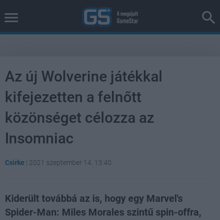
Az új Wolverine játékkal
kifejezetten a felnőtt
közönséget célozza az
Insomniac
Csirke
|
2021 szeptember 14. 13:40
Kiderült továbbá az is, hogy egy Marvel's
Spider-Man: Miles Morales szintű spin-offra,