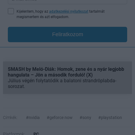
Kijelentem, hogy az
adatkezelési nyilatkozat
tartalmát
megismertem és azt elfogadom.
Feliratkozom
SMASH by Meló-Diák: Homok, zene és a nyár legjobb
hangulata – Jön a második forduló! (X)
Július végén folytatódik a balatoni strandröplabda-
sorozat.
Címkék:
#nvidia
#geforce now
#sony
#playstation
Platformok:
PC