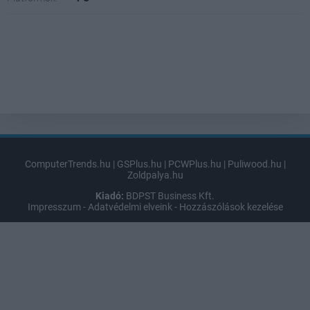
ComputerTrends.hu
|
GSPlus.hu
|
PCWPlus.hu
|
Puliwood.hu
|
Zoldpalya.hu
Kiadó:
BDPST Business Kft.
Impresszum
-
Adatvédelmi elveink
-
Hozzászólások kezelése