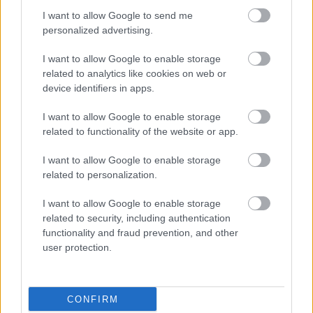
Forza Motorsport 8, az Avowed, a Dragon Age 4 vagy a
I want to allow Google to send me
Crysis 4, de a PlayStation címek kapcsán felkapták az
personalized advertising.
emberek a fejüket. Nem véletlenül.
I want to allow Google to enable storage
related to analytics like cookies on web or
device identifiers in apps.
Most az Nvidia hivatalos közleményt adott ki a szivárgás
I want to allow Google to enable storage
kapcsán. Egészen pontosan úgy fogalmazott a cég
related to functionality of the website or app.
képviselője, hogy tisztában vannak a kiszivárgott listával,
az viszont csak és kizárólag belsős használatra készült,
I want to allow Google to enable storage
és már megerősített címek mellett "spekulatív" elemeket
related to personalization.
is tartalmaz. Az, hogy a listán szerepel egy adott játék,
I want to allow Google to enable storage
egyáltalán nem tekinthető megerősítésnek arra nézve,
related to security, including authentication
hogy tényleg bekerül a GeForce Now katalógusába
functionality and fraud prevention, and other
(egyúttal megjelenik PC-re). Egyúttal természetesen
user protection.
megtették a szükséges lépéseket annak érdekében,
hogy a lista hozzáférhetetlenné váljon.
CONFIRM
Gyakorlatilag tehát sem megerősíteni, sem cáfolni nem