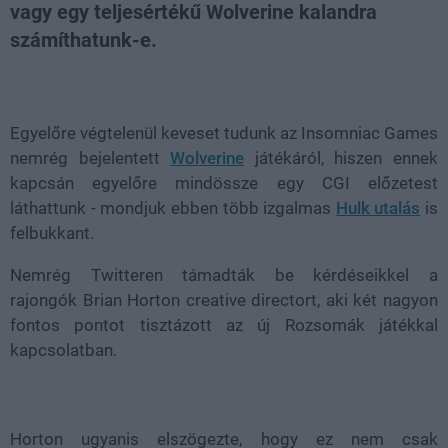
vagy egy teljesértékű Wolverine kalandra
számíthatunk-e.
Loaded
:
Unmute
38.26%
Egyelőre végtelenül keveset tudunk az Insomniac Games
nemrég bejelentett
Wolverine
játékáról, hiszen ennek
kapcsán egyelőre mindössze egy CGI előzetest
láthattunk - mondjuk ebben több izgalmas
Hulk utalás
is
felbukkant.
Nemrég Twitteren támadták be kérdéseikkel a
rajongók Brian Horton creative directort, aki két nagyon
fontos pontot tisztázott az új Rozsomák játékkal
kapcsolatban.
Horton ugyanis elszögezte, hogy ez nem csak