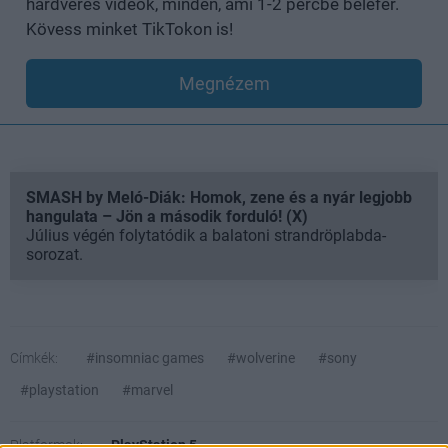
hardveres videók, minden, ami 1-2 percbe belefér.
Kövess minket TikTokon is!
Megnézem
SMASH by Meló-Diák: Homok, zene és a nyár legjobb
hangulata – Jön a második forduló! (X)
Július végén folytatódik a balatoni strandröplabda-
sorozat.
Címkék:
#insomniac games
#wolverine
#sony
#playstation
#marvel
Platformok:
PlayStation 5