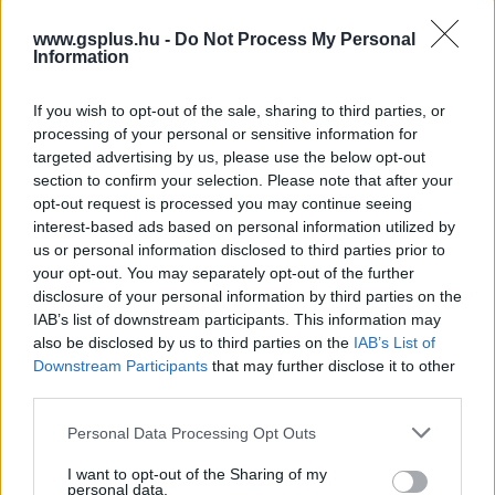
www.gsplus.hu -
Do Not Process My Personal
Information
If you wish to opt-out of the sale, sharing to third parties, or
processing of your personal or sensitive information for
targeted advertising by us, please use the below opt-out
section to confirm your selection. Please note that after your
opt-out request is processed you may continue seeing
Hozzászólások
interest-based ads based on personal information utilized by
us or personal information disclosed to third parties prior to
your opt-out. You may separately opt-out of the further
disclosure of your personal information by third parties on the
Az Nvidia reagált a kiszivárgott,
IAB’s list of downstream participants. This information may
also be disclosed by us to third parties on the
IAB’s List of
PC-re is érkező PlayStation-
Downstream Participants
that may further disclose it to other
third parties.
exkluzívok listájára, nem fogtok
Please note that this website/app uses one or more Google
Personal Data Processing Opt Outs
örülni
services and may gather and store information including but
not limited to your visit or usage behaviour. You may click to
I want to opt-out of the Sharing of my
personal data.