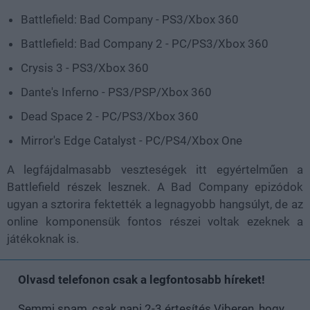
Battlefield: Bad Company - PS3/Xbox 360
Battlefield: Bad Company 2 - PC/PS3/Xbox 360
Crysis 3 - PS3/Xbox 360
Dante's Inferno - PS3/PSP/Xbox 360
Dead Space 2 - PC/PS3/Xbox 360
Mirror's Edge Catalyst - PC/PS4/Xbox One
A legfájdalmasabb veszteségek itt egyértelműen a
Battlefield részek lesznek. A Bad Company epizódok
ugyan a sztorira fektették a legnagyobb hangsúlyt, de az
online komponensük fontos részei voltak ezeknek a
játékoknak is.
Olvasd telefonon csak a legfontosabb híreket!
Semmi spam, csak napi 2-3 értesítés Viberen, hogy