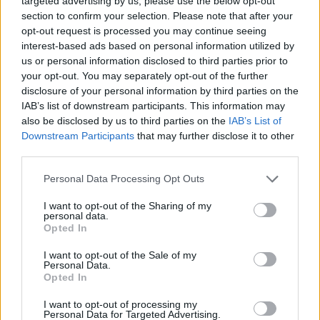
targeted advertising by us, please use the below opt-out
Platformok:
PC
section to confirm your selection. Please note that after your
opt-out request is processed you may continue seeing
interest-based ads based on personal information utilized by
us or personal information disclosed to third parties prior to
your opt-out. You may separately opt-out of the further
disclosure of your personal information by third parties on the
IAB’s list of downstream participants. This information may
also be disclosed by us to third parties on the
IAB’s List of
Downstream Participants
that may further disclose it to other
third parties.
Hozzászólások
Please note that this website/app uses one or more Google
Personal Data Processing Opt Outs
services and may gather and store information including but
not limited to your visit or usage behaviour. You may click to
I want to opt-out of the Sharing of my
A GTA 6 trailer dátumának
personal data.
grant or deny consent to Google and its third-party tags to
Opted In
use your data for below specified purposes in below Google
bejelentése mémek százával
consent section.
I want to opt-out of the Sale of my
Personal Data.
árasztotta el az internetet
Opted In
I want to opt-out of processing my
Personal Data for Targeted Advertising.
Hunter_GS
|
2023 december 4. 07:05