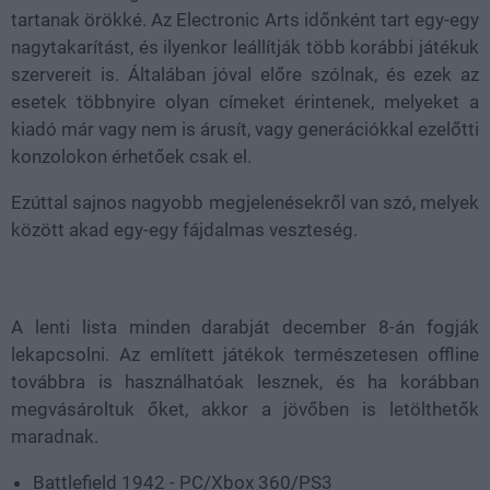
tartanak örökké. Az Electronic Arts időnként tart egy-egy
nagytakarítást, és ilyenkor leállítják több korábbi játékuk
szervereit is. Általában jóval előre szólnak, és ezek az
esetek többnyire olyan címeket érintenek, melyeket a
kiadó már vagy nem is árusít, vagy generációkkal ezelőtti
konzolokon érhetőek csak el.
Ezúttal sajnos nagyobb megjelenésekről van szó, melyek
között akad egy-egy fájdalmas veszteség.
A lenti lista minden darabját december 8-án fogják
lekapcsolni. Az említett játékok természetesen offline
továbbra is használhatóak lesznek, és ha korábban
megvásároltuk őket, akkor a jövőben is letölthetők
maradnak.
Battlefield 1942 - PC/Xbox 360/PS3