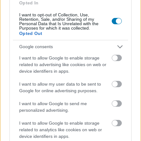
Opted In
I want to opt-out of Collection, Use,
Retention, Sale, and/or Sharing of my
Egyetlen információmorzsa választotta el a
Personal Data that Is Unrelated with the
Purposes for which it was collected.
világhálót attól, hogy lángba borítsa a hype
Opted Out
tüze. A kérdéses időpontról lehullott a lepel, a
Google consents
lángok pedig azóta is magasra csapnak.
I want to allow Google to enable storage
Loaded
:
Unmute
80.09%
related to advertising like cookies on web or
device identifiers in apps.
Viszonylag ritkán lesz izgatott attól a gaming közösség,
I want to allow my user data to be sent to
hogy egy játékfejlesztő bejelenti egy trailer publikálási
Google for online advertising purposes.
dátumát, de a Rockstar Games esetében más a helyzet.
A legutóbbi Grand Theft Auto 2013 szeptemberében,
I want to allow Google to send me
több mint 10 évvel ezelőtt futott be, így a széria rajongói
personalized advertising.
már tűkön ülve várnak minden információmorzsát a
I want to allow Google to enable storage
hatodik felvonással kapcsolatban.
related to analytics like cookies on web or
device identifiers in apps.
Az elmúlt évek "szivárgásai" és kamu trailerei után