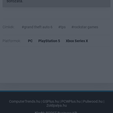
sorozata.
Címkék:
#grand theft auto 6
#tps
#rockstar games
Platformok:
PC
PlayStation 5
Xbox Series X
ComputerTrends.hu
|
GSPlus.hu
|
PCWPlus.hu
|
Puliwood.hu
|
Zoldpalya.hu