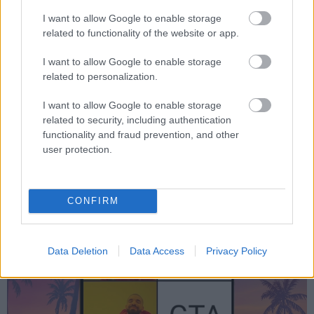
mostanra végre tiszta a kép:
december 5-én érkezik az
I want to allow Google to enable storage
első bemutató
.
related to functionality of the website or app.
I want to allow Google to enable storage
related to personalization.
Több sem kellett az internet népművészeinek, mindenki
I want to allow Google to enable storage
elkezdett mémeket gyártani. A lenti album csak egy kis
related to security, including authentication
ízelítő, de a lényeg, hogy a játékrajongók meglehetősen
functionality and fraud prevention, and other
rápörögtek a bejelentésre.
user protection.
Kattints a képre a galériáért!
CONFIRM
Data Deletion
Data Access
Privacy Policy