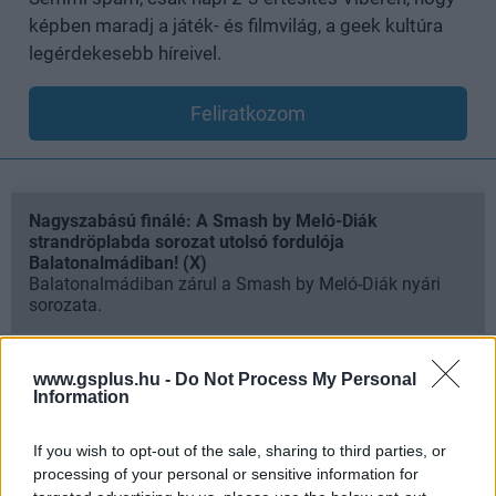
képben maradj a játék- és filmvilág, a geek kultúra
legérdekesebb híreivel.
Feliratkozom
Nagyszabású finálé: A Smash by Meló-Diák
strandröplabda sorozat utolsó fordulója
Balatonalmádiban! (X)
Balatonalmádiban zárul a Smash by Meló-Diák nyári
sorozata.
www.gsplus.hu -
Do Not Process My Personal
Information
Címkék:
#ea
#electronic arts
#battlefield
#mirror's
If you wish to opt-out of the sale, sharing to third parties, or
edge
#dead space
#crysis
processing of your personal or sensitive information for