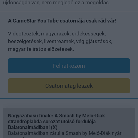
újdonságán van, nem meglepő ez a megoldás.
A GameStar YouTube csatornája csak rád vár!
Videótesztek, magyarázók, érdekességek,
beszélgetések, livestreamek, végigjátszások,
magyar feliratos előzetesek.
Feliratkozom
Csatornatag leszek
Nagyszabású finálé: A Smash by Meló-Diák
strandröplabda sorozat utolsó fordulója
Balatonalmádiban! (X)
Balatonalmádiban zárul a Smash by Meló-Diák nyári