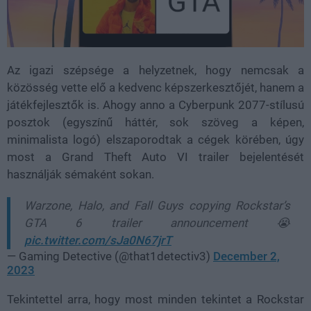
Az igazi szépsége a helyzetnek, hogy nemcsak a
közösség vette elő a kedvenc képszerkesztőjét, hanem a
játékfejlesztők is. Ahogy anno a Cyberpunk 2077-stílusú
posztok (egyszínű háttér, sok szöveg a képen,
minimalista logó) elszaporodtak a cégek körében, úgy
most a Grand Theft Auto VI trailer bejelentését
használják sémaként sokan.
Warzone, Halo, and Fall Guys copying Rockstar’s
GTA 6 trailer announcement 😭
pic.twitter.com/sJa0N67jrT
— Gaming Detective (@that1detectiv3)
December 2,
2023
Tekintettel arra, hogy most minden tekintet a Rockstar