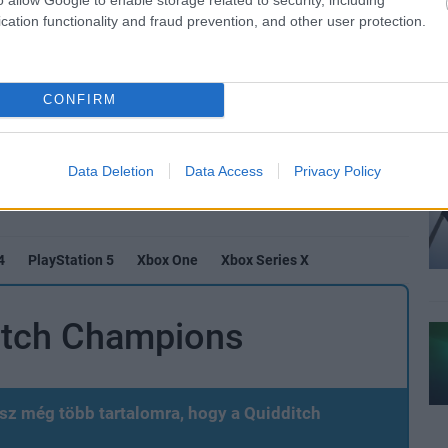
cation functionality and fraud prevention, and other user protection.
b hangulata – Jön a második forduló! (X)
CONFIRM
sorozat.
Data Deletion
Data Access
Privacy Policy
4
PlayStation 5
Xbox One
Xbox Series X
ditch Champions
sz még több tartalomra, hogy a Quidditch