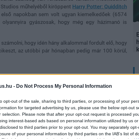
 Studios műhelyéből kiröppent
Harry Potter: Quidditch
 első napokban sem volt ugyan kiemelkedőek (6574
a olyannyira gyászosak, hogy még egy házimanó is
E
számolni, hogy idén hány alkalommal fordult elő, hogy
cikeszt, az utóbbi pár hónapban pedig már 100 körül,
zén, a Quidditch Champions nem váltotta be a hozzá
us.hu -
Do Not Process My Personal Information
zolgálva a Warner Bros. Games számára. A Hogwarts
zpontú, karaktervezérelt, egyjátékos élményt ötvözött a
to opt-out of the sale, sharing to third parties, or processing of your per
formation for targeted advertising by us, please use the below opt-out s
k egy része bizonyára örült volna annak, ha a kviddics
r selection. Please note that after your opt-out request is processed y
(ha máshogy nem, hát DLC formájában), de az is világos,
eing interest-based ads based on personal information utilized by us or
 a Rocket League közössége. Őket a világépítés, a
disclosed to third parties prior to your opt-out. You may separately opt-
nem pedig a napi kihívások teljesítése vagy helyezésük
losure of your personal information by third parties on the IAB’s list of