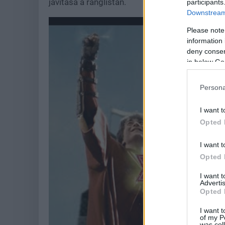
javítása a ranglistán.
participants
Downstream 
Please note
information 
deny consent
in below Go
Persona
I want t
Opted 
I want t
Opted 
I want 
Advertis
Opted 
I want t
of my P
was col