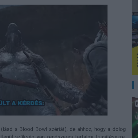
 (lásd a Blood Bowl szériát), de ahhoz, hogy a dolog
tlenül szükség van rendszeres tartalmi frissítésekre.