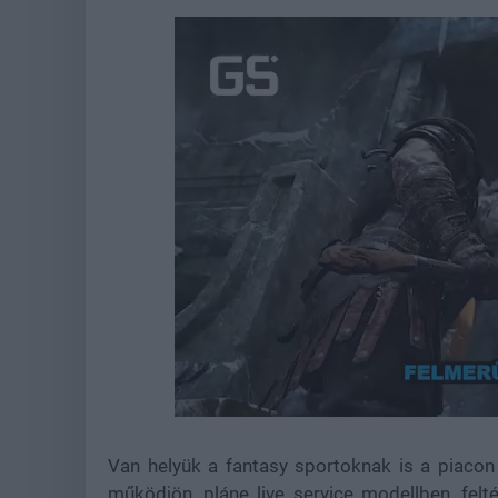
Loaded
:
Unmute
39.10%
Van helyük a fantasy sportoknak is a piacon
működjön, pláne live service modellben, felté