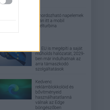
A hordozható napelemek
után itt a mobil
szélturbina
Az EU is megépíti a saját
műholds hálózatát, 2029-
ben már indulhatnak az
arra támaszkodó
szolgáltatások
Kedvenc
reklámblokkolóid és
bővítményeid
használhatatlanná
válnak az Edge
böngészőben