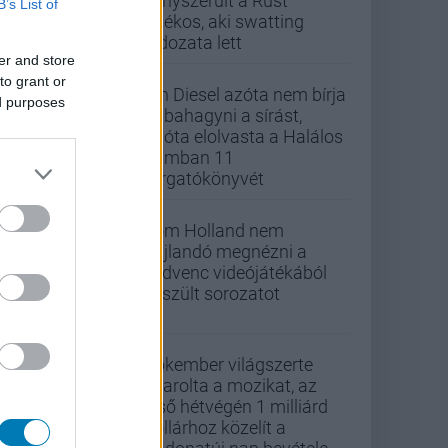
kényszerült a Rust
B’s List of
játékos, aki swatting
áldozata lett
er and store
to grant or
Vin Diesel azóta nem bírja
ed purposes
abbahagyni a sírást,
mióta elolvasta a Halálos
iramban 11
forgatókönyvét
Tom Holland nem
hajlandó megnézni a
kedvenc videójátékából
készült sorozatot
Pókember világszerte
letarolta a mozikat, az
első hétvégén 1 milliárd
dollárhoz közelít a