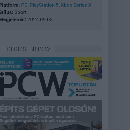
Platform:
PC
,
PlayStation 5
,
Xbox Series X
Stílus:
Sport
Megjelenés:
2024.09.03.
LEGFRISSEBB PCW