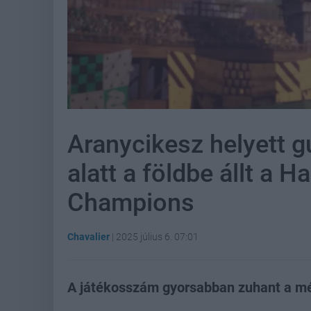
Aranycikesz helyett g
alatt a földbe állt a H
Champions
Chavalier
|
2025 július 6. 07:01
A játékosszám gyorsabban zuhant a mél