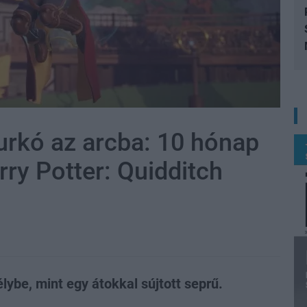
urkó az arcba: 10 hónap
arry Potter: Quidditch
ybe, mint egy átokkal sújtott seprű.