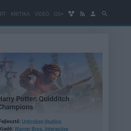
RT
KRITIKA
VIDEÓ
GS+
Harry Potter: Quidditch
Champions
Fejlesztő:
Unbroken Studios
Kiadó:
Warner Bros. Interactive