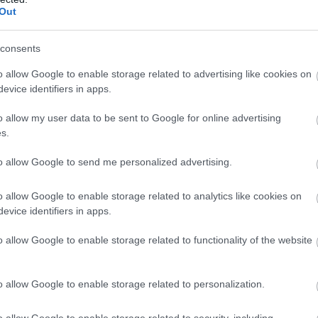
Out
consents
g arról, hogy a Hogwarts Legacy 2 esetleg online
a Warner döntéshozóinak figyelembe venni, hogy milyen
o allow Google to enable storage related to advertising like cookies on
ásaik a live service modellel. A Suicide Squad: Kill the
evice identifiers in apps.
úgyszintén, most pedig a Harry Potter: Quidditch
o allow my user data to be sent to Google for online advertising
. Csak remélni tudjuk, hogy amikor ezek mellé teszik a
s.
 elhódító Hogwarts Legacyt, akkor észreveszik a
asztotta a közönség.
to allow Google to send me personalized advertising.
o allow Google to enable storage related to analytics like cookies on
!
evice identifiers in apps.
ogy képben maradj a játék- és filmvilág, a geek
o allow Google to enable storage related to functionality of the website
o allow Google to enable storage related to personalization.
liratkozom
o allow Google to enable storage related to security, including