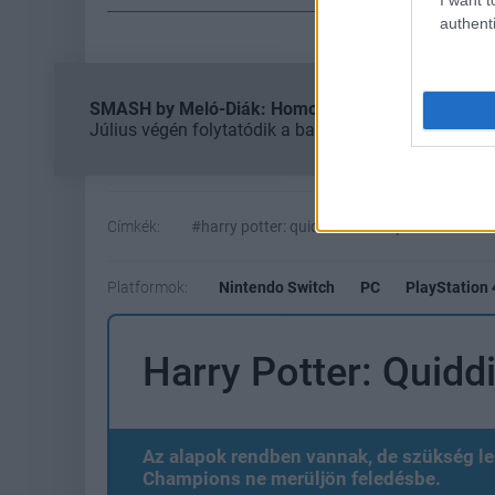
authenti
SMASH by Meló-Diák: Homok, zene és a nyár legjob
Július végén folytatódik a balatoni strandröplabda-
Címkék:
#harry potter: quidditch champions
Platformok:
Nintendo Switch
PC
PlayStation 
Harry Potter: Quid
Az alapok rendben vannak, de szükség le
Champions ne merüljön feledésbe.