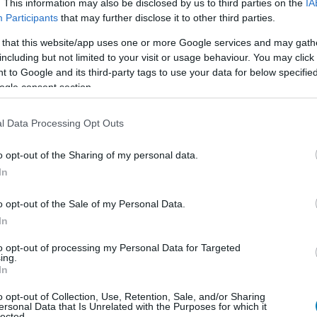
. This information may also be disclosed by us to third parties on the
IA
Participants
that may further disclose it to other third parties.
 that this website/app uses one or more Google services and may gath
including but not limited to your visit or usage behaviour. You may click 
 to Google and its third-party tags to use your data for below specifi
ogle consent section.
l Data Processing Opt Outs
o opt-out of the Sharing of my personal data.
In
o opt-out of the Sale of my Personal Data.
In
to opt-out of processing my Personal Data for Targeted
ing.
In
o opt-out of Collection, Use, Retention, Sale, and/or Sharing
ersonal Data that Is Unrelated with the Purposes for which it
lected.