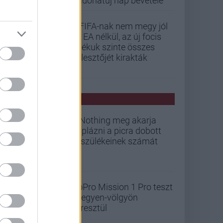
Vadonatúj nap bevétele
A FIFA-nak nem megy jól
az EA nélkül, az új focis
játékuk szinte összes
fejlesztőjét kirakták
PCW HÍREK
A Nothing meg akarja
duplázni a picra dobott
készülékeinek számát
GoPro Mission 1 Pro teszt
- hegyen-völgyön
keresztül