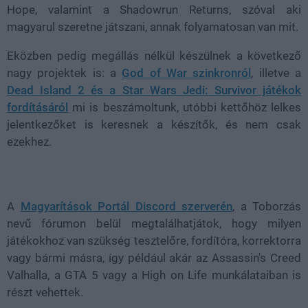
Hope, valamint a Shadowrun Returns, szóval aki
magyarul szeretne játszani, annak folyamatosan van mit.
Eközben pedig megállás nélkül készülnek a következő
nagy projektek is: a
God of War szinkronról
, illetve a
Dead Island 2 és a Star Wars Jedi: Survivor játékok
fordításáról
mi is beszámoltunk, utóbbi kettőhöz lelkes
jelentkezőket is keresnek a készítők, és nem csak
ezekhez.
A
Magyarítások Portál Discord szerverén
, a Toborzás
nevű fórumon belül megtalálhatjátok, hogy milyen
játékokhoz van szükség tesztelőre, fordítóra, korrektorra
vagy bármi másra, így például akár az Assassin's Creed
Valhalla, a GTA 5 vagy a High on Life munkálataiban is
részt vehettek.