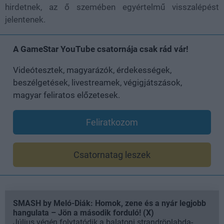
hirdetnek, az ő szemében egyértelmű visszalépést
jelentenek.
A GameStar YouTube csatornája csak rád vár!
Videótesztek, magyarázók, érdekességek,
beszélgetések, livestreamek, végigjátszások,
magyar feliratos előzetesek.
Feliratkozom
Csatornatag leszek
SMASH by Meló-Diák: Homok, zene és a nyár legjobb
hangulata – Jön a második forduló! (X)
Július végén folytatódik a balatoni strandröplabda-