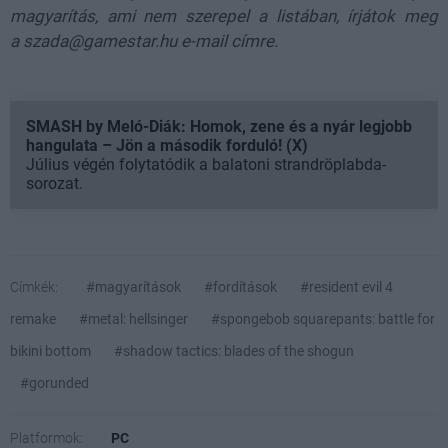
magyarítás, ami nem szerepel a listában, írjátok meg
a szada@gamestar.hu e-mail címre.
SMASH by Meló-Diák: Homok, zene és a nyár legjobb
hangulata – Jön a második forduló! (X)
Július végén folytatódik a balatoni strandröplabda-
sorozat.
Címkék:
#magyarítások
#fordítások
#resident evil 4
remake
#metal: hellsinger
#spongebob squarepants: battle for
bikini bottom
#shadow tactics: blades of the shogun
#gorunded
Platformok:
PC