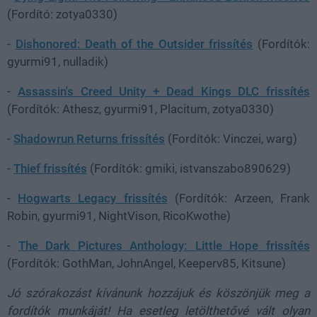
(Fordító: zotya0330)
-
Dishonored: Death of the Outsider frissítés
(Fordítók:
gyurmi91, nulladik)
-
Assassin's Creed Unity + Dead Kings DLC frissítés
(Fordítók: Athesz, gyurmi91, Placitum, zotya0330)
-
Shadowrun Returns frissítés
(Fordítók: Vinczei, warg)
-
Thief frissítés
(Fordítók: gmiki, istvanszabo890629)
-
Hogwarts Legacy frissítés
(Fordítók: Arzeen, Frank
Robin, gyurmi91, NightVison, RicoKwothe)
-
The Dark Pictures Anthology: Little Hope frissítés
(Fordítók: GothMan, JohnAngel, Keeperv85, Kitsune)
Jó szórakozást kívánunk hozzájuk és köszönjük meg a
fordítók munkáját! Ha esetleg letölthetővé vált olyan