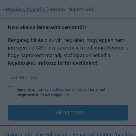
-
Prodeus frissítés
(Fordító: NightVison)
Nem akarsz lemaradni semmiről?
Rengeteg hír és cikk vár rád, lehet, hogy éppen nem
jön szembe GSO-n vagy a social médiában. Segítünk,
hogy naprakész maradj, kiválogatjuk neked a
legjobbakat,
iratkozz fel hírlevelünkre!
Kijelentem, hogy az
adatkezelési nyilatkozat
tartalmát
megismertem és azt elfogadom.
Feliratkozom
-
Dying Light: The Following - Enhanced Edition frissítés