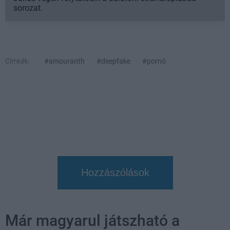
sorozat.
Címkék:
#amouranth
#deepfake
#pornó
Hozzászólások
Már magyarul játszható a