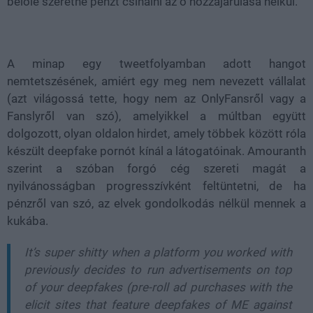
belőle szeretne pénzt csinálni az ő hozzájárulása nélkül.
A minap egy tweetfolyamban adott hangot
nemtetszésének, amiért egy meg nem nevezett vállalat
(azt világossá tette, hogy nem az OnlyFansről vagy a
Fanslyről van szó), amelyikkel a múltban együtt
dolgozott, olyan oldalon hirdet, amely többek között róla
készült deepfake pornót kínál a látogatóinak. Amouranth
szerint a szóban forgó cég szereti magát a
nyilvánosságban progresszívként feltüntetni, de ha
pénzről van szó, az elvek gondolkodás nélkül mennek a
kukába.
It’s super shitty when a platform you worked with
previously decides to run advertisements on top
of your deepfakes (pre-roll ad purchases with the
elicit sites that feature deepfakes of ME against