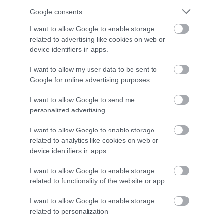
-
The Room Three
(Fordító: istvanszabo890629)
Google consents
-
The Room: Old Sins
(Fordító: istvanszabo890629)
I want to allow Google to enable storage
related to advertising like cookies on web or
-
Grounded: Super Duper update
(Fordító:
device identifiers in apps.
The_Reaper_CooL)
I want to allow my user data to be sent to
Google for online advertising purposes.
I want to allow Google to send me
personalized advertising.
I want to allow Google to enable storage
related to analytics like cookies on web or
device identifiers in apps.
I want to allow Google to enable storage
related to functionality of the website or app.
I want to allow Google to enable storage
related to personalization.
-
Age of Empires II: Definitive Edition frissítés
(Fordító: