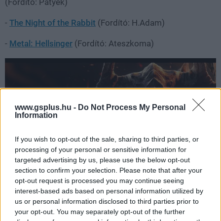
(Fordító: Patyek)
-
The Night of the Rabbit
(Fordító: H.Adam)
-
Metal: Hellsinger
(Fordító: Ateszkoma)
www.gsplus.hu -
Do Not Process My Personal
Information
If you wish to opt-out of the sale, sharing to third parties, or
processing of your personal or sensitive information for
targeted advertising by us, please use the below opt-out
section to confirm your selection. Please note that after your
opt-out request is processed you may continue seeing
interest-based ads based on personal information utilized by
-
Kathy Rain: Director's Cut
(Fordítók: hamarfa, Hayako)
us or personal information disclosed to third parties prior to
your opt-out. You may separately opt-out of the further
-
File Destined
(Fordító: RicoKwothe)