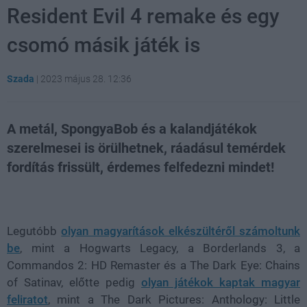
Resident Evil 4 remake és egy
csomó másik játék is
Szada
|
2023 május 28. 12:36
A metál, SpongyaBob és a kalandjátékok
szerelmesei is örülhetnek, ráadásul temérdek
fordítás frissült, érdemes felfedezni mindet!
Loaded
:
Unmute
80.09%
Legutóbb
olyan magyarítások elkészültéről számoltunk
be
, mint a Hogwarts Legacy, a Borderlands 3, a
Commandos 2: HD Remaster és a The Dark Eye: Chains
of Satinav, előtte pedig
olyan játékok kaptak magyar
feliratot
, mint a The Dark Pictures: Anthology: Little