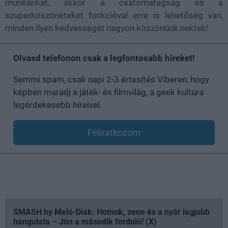
munkánkat, akkor a csatornatagság és a
szuperköszöneteket funkcióval erre is lehetőség van,
minden ilyen kedvességét nagyon köszönünk nektek!
Olvasd telefonon csak a legfontosabb híreket!
Semmi spam, csak napi 2-3 értesítés Viberen, hogy
képben maradj a játék- és filmvilág, a geek kultúra
legérdekesebb híreivel.
Feliratkozom
SMASH by Meló-Diák: Homok, zene és a nyár legjobb
hangulata – Jön a második forduló! (X)