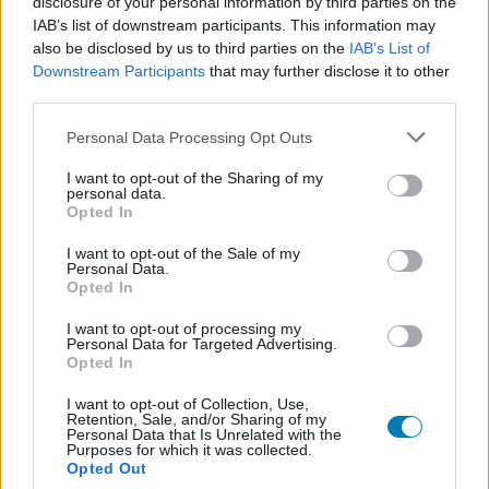
disclosure of your personal information by third parties on the
IAB’s list of downstream participants. This information may
-
SpongeBob SquarePants: Battle for Bikini Bottom -
also be disclosed by us to third parties on the
IAB’s List of
Rehydrated
(Fordító: istvanszabo890629)
Downstream Participants
that may further disclose it to other
third parties.
Please note that this website/app uses one or more Google
Personal Data Processing Opt Outs
services and may gather and store information including but
not limited to your visit or usage behaviour. You may click to
I want to opt-out of the Sharing of my
personal data.
grant or deny consent to Google and its third-party tags to
Opted In
use your data for below specified purposes in below Google
consent section.
I want to opt-out of the Sale of my
Personal Data.
Opted In
I want to opt-out of processing my
Personal Data for Targeted Advertising.
Opted In
I want to opt-out of Collection, Use,
-
The Room
(Fordító: istvanszabo890629)
Retention, Sale, and/or Sharing of my
Personal Data that Is Unrelated with the
Purposes for which it was collected.
-
The Room Two
(Fordító: istvanszabo890629)
Opted Out