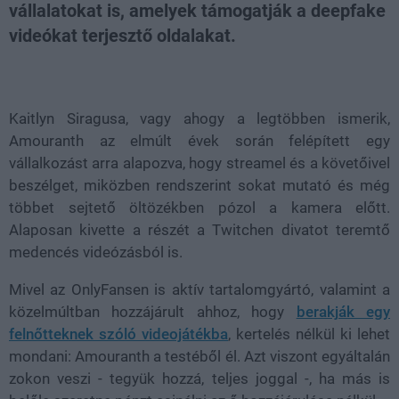
vállalatokat is, amelyek támogatják a deepfake
videókat terjesztő oldalakat.
Loaded
:
Unmute
100.00%
Kaitlyn Siragusa, vagy ahogy a legtöbben ismerik,
Amouranth az elmúlt évek során felépített egy
vállalkozást arra alapozva, hogy streamel és a követőivel
beszélget, miközben rendszerint sokat mutató és még
többet sejtető öltözékben pózol a kamera előtt.
Alaposan kivette a részét a Twitchen divatot teremtő
medencés videózásból is.
Mivel az OnlyFansen is aktív tartalomgyártó, valamint a
közelmúltban hozzájárult ahhoz, hogy
berakják egy
felnőtteknek szóló videojátékba
, kertelés nélkül ki lehet
mondani: Amouranth a testéből él. Azt viszont egyáltalán
zokon veszi - tegyük hozzá, teljes joggal -, ha más is