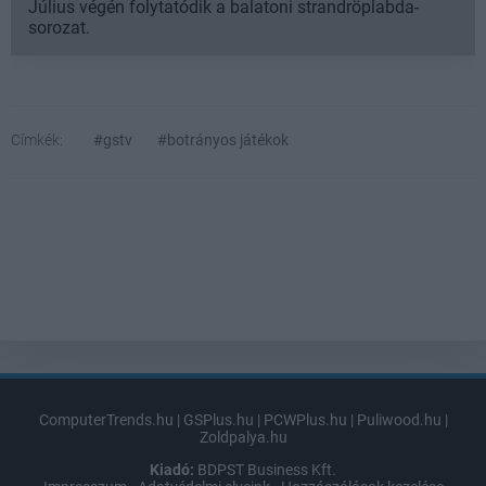
Július végén folytatódik a balatoni strandröplabda-
sorozat.
Címkék:
#gstv
#botrányos játékok
ComputerTrends.hu
|
GSPlus.hu
|
PCWPlus.hu
|
Puliwood.hu
|
Zoldpalya.hu
Kiadó:
BDPST Business Kft.