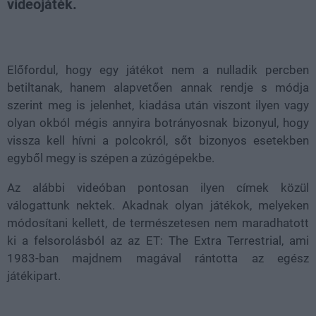
videojáték.
Loaded
:
Unmute
80.09%
Előfordul, hogy egy játékot nem a nulladik percben
betiltanak, hanem alapvetően annak rendje s módja
szerint meg is jelenhet, kiadása után viszont ilyen vagy
olyan okból mégis annyira botrányosnak bizonyul, hogy
vissza kell hívni a polcokról, sőt bizonyos esetekben
egyből megy is szépen a zúzógépekbe.
Az alábbi videóban pontosan ilyen címek közül
válogattunk nektek. Akadnak olyan játékok, melyeken
módosítani kellett, de természetesen nem maradhatott
ki a felsorolásból az az ET: The Extra Terrestrial, ami
1983-ban majdnem magával rántotta az egész
játékipart.