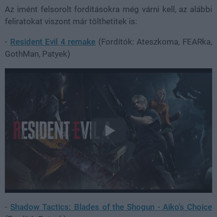
Az imént felsorolt fordításokra még várni kell, az alábbi
feliratokat viszont már tölthetitek is:
-
Resident Evil 4 remake
(Fordítók: Ateszkoma, FEARka,
GothMan, Patyek)
-
Shadow Tactics: Blades of the Shogun - Aiko's Choice