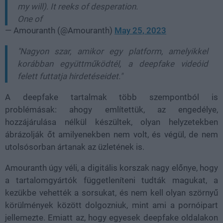
my will). It reeks of desperation.
One of
— Amouranth (@Amouranth)
May 25, 2023
"Nagyon szar, amikor egy platform, amelyikkel
korábban együttműködtél, a deepfake videóid
felett futtatja hirdetéseidet."
A deepfake tartalmak több szempontból is
problémásak: ahogy említettük, az engedélye,
hozzájárulása nélkül készültek, olyan helyzetekben
ábrázolják őt amilyenekben nem volt, és végül, de nem
utolsósorban ártanak az üzletének is.
Amouranth úgy véli, a digitális korszak nagy előnye, hogy
a tartalomgyártók függetleníteni tudták magukat, a
kezükbe vehették a sorsukat, és nem kell olyan szörnyű
körülmények között dolgozniuk, mint ami a pornóipart
jellemezte. Emiatt az, hogy egyesek deepfake oldalakon