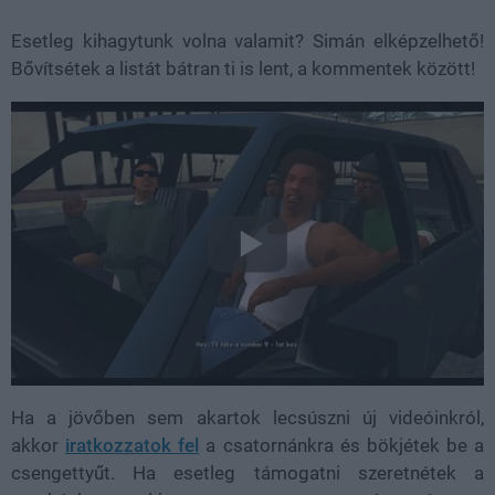
Esetleg kihagytunk volna valamit? Simán elképzelhető!
Bővítsétek a listát bátran ti is lent, a kommentek között!
Ha a jövőben sem akartok lecsúszni új videóinkról,
akkor
iratkozzatok fel
a csatornánkra és bökjétek be a
csengettyűt. Ha esetleg támogatni szeretnétek a