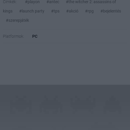
Címkék:
#playon
#antec
#the witcher 2: assassins of
kings
#launch party
#tps
#akció
#rpg
#bejelentés
#szerepjáték
Platformok:
PC