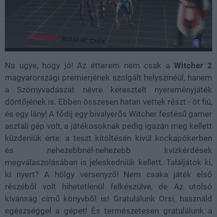
Na ugye, hogy jó! Az étterem nem csak a
Witcher 2
magyarországi premierjének szolgált helyszínéül, hanem
a Szörnyvadászat névre keresztelt nyereményjáték
döntőjének is. Ebben összesen hatan vettek részt - öt fiú,
és egy lány! A fődíj egy bivalyerős Witcher festésű gamer
asztali gép volt, a játékosoknak pedig igazán meg kellett
küzdeniük érte: a teszt kitöltésén kívül kockapókerben
és nehezebbnél-nehezebb kvízkérdések
megválaszolásában is jeleskedniük kellett. Találjátok ki,
ki nyert? A hölgy versenyző! Nem csaka játék első
részéből volt hihetetlenül felkészülve, de Az utolsó
kívánság című könyvből is! Gratulálunk Orsi, használd
egészséggel a gépet! És természetesen gratulálunk a