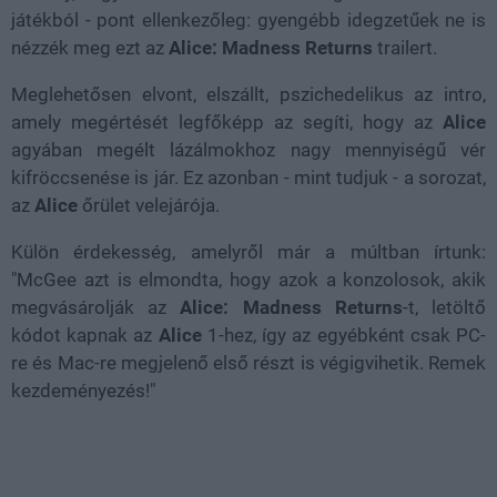
játékból - pont ellenkezőleg: gyengébb idegzetűek ne is
nézzék meg ezt az
Alice: Madness Returns
trailert.
Meglehetősen elvont, elszállt, pszichedelikus az intro,
amely megértését legfőképp az segíti, hogy az
Alice
agyában megélt lázálmokhoz nagy mennyiségű vér
kifröccsenése is jár. Ez azonban - mint tudjuk - a sorozat,
az
Alice
őrület velejárója.
Külön érdekesség, amelyről már a múltban írtunk:
"McGee azt is elmondta, hogy azok a konzolosok, akik
megvásárolják az
Alice: Madness Returns
-t, letöltő
kódot kapnak az
Alice
1-hez, így az egyébként csak PC-
re és Mac-re megjelenő első részt is végigvihetik. Remek
kezdeményezés!"