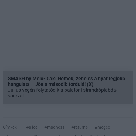
SMASH by Meló-Diák: Homok, zene és a nyár legjobb
hangulata – Jön a második forduló! (X)
Július végén folytatódik a balatoni strandröplabda-
sorozat.
Címkék:
#alice
#madness
#returns
#mcgee