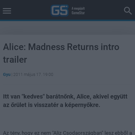
Alice: Madness Returns intro
trailer
Gyu
|
2011 május 17. 19:00
Itt van "kedves" barátnőnk, Alice, akivel együtt
az őrület is visszatér a képernyőkre.
Loaded
:
Unmute
44.15%
Az tény, hogy ez nem "Alíz Csodaországban" lesz ebből a