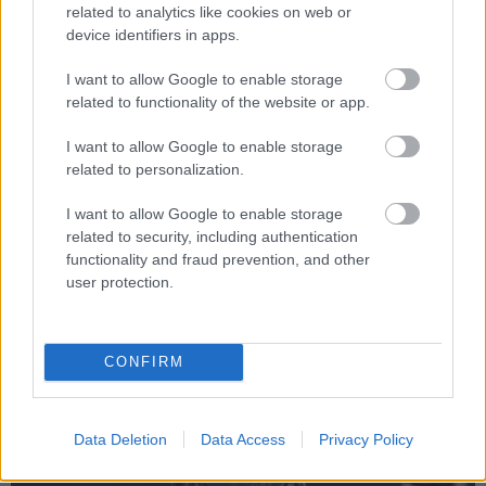
játék kiadására, tehát még jobb minőséget várhatunk
related to analytics like cookies on web or
tőlük. Sőt, a magyarítások készítése nem titkolt célja a
device identifiers in apps.
cégnek, úgyhogy még az is megeshet, hogyegyszer
I want to allow Google to enable storage
magyar felirattal kalandozhatunk orgyilkosként az
related to functionality of the website or app.
Animusban. Persze ez csak találgatás, de ha sokan
vesznek jó játékot eredetiben, akkor bizony erősödni fog
I want to allow Google to enable storage
a piac, és ez nem csak a kiadóknak, hanem nekünk is
related to personalization.
nagyon jó lesz, úgy ám!
I want to allow Google to enable storage
Íme egy remek előzetes, mely bemutatja, milyen címekre
related to security, including authentication
functionality and fraud prevention, and other
számíthatunk a jövőben (természetesen ez még sok-sok
user protection.
játékkal fog bővülni):
CONFIRM
Data Deletion
Data Access
Privacy Policy