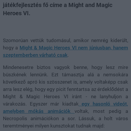
játékfejlesztés fő címe a Might and Magic
Heroes VI.
Loaded
:
Unmute
20.60%
Szomorúan vettük tudomásul, amikor nemrég kiderült,
hogy a
Might & Magic Heroes VI nem júniusban, hanem
szeptemberben várható csak
.
Mindenesetre biztos vagyok benne, hogy lesz mire
büszkének lennünk. Ezt támasztja alá a nemsokára
következő apró kis szösszenet is, amely voltaképp csak
arra lesz elég, hogy egy picit fenntartsa az érdeklődést a
Might & Magic Heroes VI iránt - ne lanyhuljon a
várakozás. Egyszer már kiadtak
egy hasonló videót,
amelyben mókás animációk
voltak, most pedig a
Necropolis animációkon a sor. Lássuk, a holt város
teremtményei milyen kunsztokat tudnak majd: