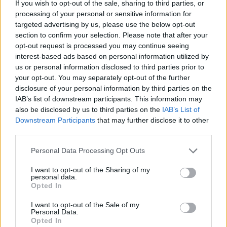
If you wish to opt-out of the sale, sharing to third parties, or
processing of your personal or sensitive information for
targeted advertising by us, please use the below opt-out
section to confirm your selection. Please note that after your
opt-out request is processed you may continue seeing
Címkék:
#might and magic
#heroes vi
#ubisoft
#black
interest-based ads based on personal information utilized by
hole
#stratégia
us or personal information disclosed to third parties prior to
your opt-out. You may separately opt-out of the further
disclosure of your personal information by third parties on the
Platformok:
PC
IAB’s list of downstream participants. This information may
also be disclosed by us to third parties on the
IAB’s List of
Downstream Participants
that may further disclose it to other
third parties.
Please note that this website/app uses one or more Google
Personal Data Processing Opt Outs
services and may gather and store information including but
not limited to your visit or usage behaviour. You may click to
I want to opt-out of the Sharing of my
personal data.
grant or deny consent to Google and its third-party tags to
The Witcher 2 launch party: a
Opted In
use your data for below specified purposes in below Google
consent section.
PlayOn egyesült az An-Tec-kel!
I want to opt-out of the Sale of my
Personal Data.
Opted In