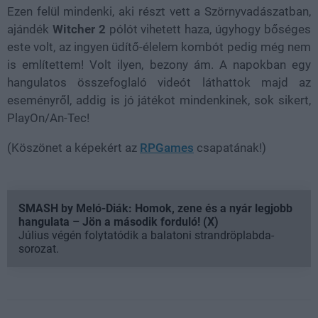
Ezen felül mindenki, aki részt vett a Szörnyvadászatban,
ajándék
Witcher 2
pólót vihetett haza, úgyhogy bőséges
este volt, az ingyen üdítő-élelem kombót pedig még nem
is említettem! Volt ilyen, bezony ám. A napokban egy
hangulatos összefoglaló videót láthattok majd az
eseményről, addig is jó játékot mindenkinek, sok sikert,
PlayOn/An-Tec!
(Köszönet a képekért az
RPGames
csapatának!)
SMASH by Meló-Diák: Homok, zene és a nyár legjobb
hangulata – Jön a második forduló! (X)
Július végén folytatódik a balatoni strandröplabda-
sorozat.