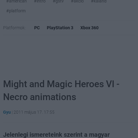
#american
#intro
#gstv
#akció
#kaland
#platform
Platformok:
PC
PlayStation 3
Xbox 360
Might and Magic Heroes VI -
Necro animations
Gyu
|
2011 május 17. 17:55
Jelenlegi ismereteink szerint a magyar