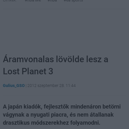
Áramvonalas lövölde lesz a
Lost Planet 3
Gulius_GSO
|
2012 szeptember 28. 11:44
A japán kiadók, fejlesztők mindenáron betörni
vágynak a nyugati piacra, és nem átallanak
drasztikus módszerekhez folyamodni.