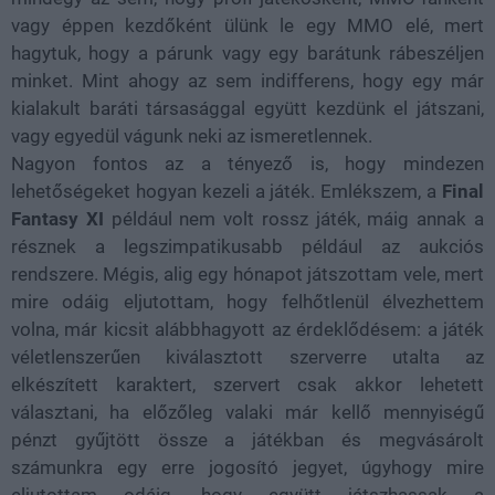
vagy éppen kezdőként ülünk le egy MMO elé, mert
hagytuk, hogy a párunk vagy egy barátunk rábeszéljen
minket. Mint ahogy az sem indifferens, hogy egy már
kialakult baráti társasággal együtt kezdünk el játszani,
vagy egyedül vágunk neki az ismeretlennek.
Nagyon fontos az a tényező is, hogy mindezen
lehetőségeket hogyan kezeli a játék. Emlékszem, a
Final
Fantasy XI
például nem volt rossz játék, máig annak a
résznek a legszimpatikusabb például az aukciós
rendszere. Mégis, alig egy hónapot játszottam vele, mert
mire odáig eljutottam, hogy felhőtlenül élvezhettem
volna, már kicsit alábbhagyott az érdeklődésem: a játék
véletlenszerűen kiválasztott szerverre utalta az
elkészített karaktert, szervert csak akkor lehetett
választani, ha előzőleg valaki már kellő mennyiségű
pénzt gyűjtött össze a játékban és megvásárolt
számunkra egy erre jogosító jegyet, úgyhogy mire