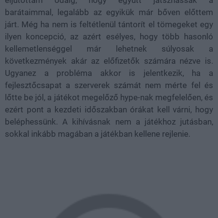
eljutottam odáig, hogy együtt játszhassak a
barátaimmal, legalább az egyikük már bőven előttem
járt. Még ha nem is feltétlenül tántorít el tömegeket egy
ilyen koncepció, az azért esélyes, hogy több hasonló
kellemetlenséggel már lehetnek súlyosak a
következmények akár az előfizetők számára nézve is.
Ugyanez a probléma akkor is jelentkezik, ha a
fejlesztőcsapat a szerverek számát nem mérte fel és
lőtte be jól, a játékot megelőző hype-nak megfelelően, és
ezért pont a kezdeti időszakban órákat kell várni, hogy
beléphessünk. A kihívásnak nem a játékhoz jutásban,
sokkal inkább magában a játékban kellene rejlenie.