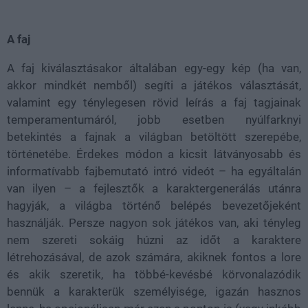
A faj
A faj kiválasztásakor általában egy-egy kép (ha van,
akkor mindkét nemből) segíti a játékos választását,
valamint egy ténylegesen rövid leírás a faj tagjainak
temperamentumáról, jobb esetben nyúlfarknyi
betekintés a fajnak a világban betöltött szerepébe,
történetébe. Érdekes módon a kicsit látványosabb és
informatívabb fajbemutató intró videót – ha egyáltalán
van ilyen – a fejlesztők a karaktergenerálás utánra
hagyják, a világba történő belépés bevezetőjeként
használják. Persze nagyon sok játékos van, aki tényleg
nem szereti sokáig húzni az időt a karaktere
létrehozásával, de azok számára, akiknek fontos a lore
és akik szeretik, ha többé-kevésbé körvonalazódik
bennük a karakterük személyisége, igazán hasznos