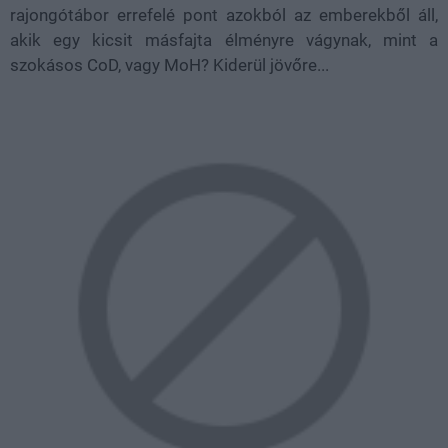
rajongótábor errefelé pont azokból az emberekből áll,
akik egy kicsit másfajta élményre vágynak, mint a
szokásos CoD, vagy MoH? Kiderül jövőre...