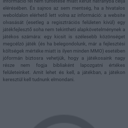
információ fel nem tüntetése miatt került hátrányba célja
elérésében. És sajnos az sem mentség, ha a hivatalos
weboldalon elérhető lett volna az információ: a website
olvasását (esetleg a regisztrációs felületen kívül) egy
játékfejlesztő soha nem tekintheti alapkövetelménynek a
játékos számára: egy kicsit is szélesebb közönséget
megcélzó játék (és ha belegondolunk, már a fejlesztési
költségek mértéke miatt is ilyen minden MMO) esetében
jóformán biztosra vehetjük, hogy a játékosaink nagy
része nem fogja bibliaként lapozgatni értékes
felületeinket. Amit lehet és kell, a játékban, a játékon
keresztül kell tudnunk elmondani.