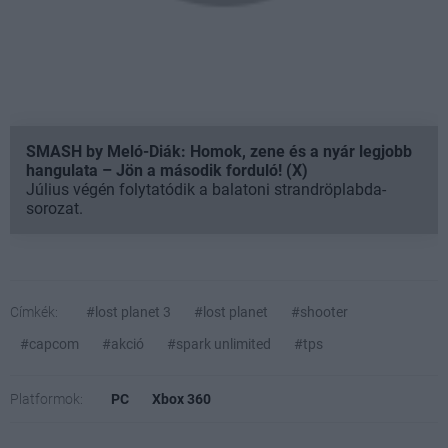
SMASH by Meló-Diák: Homok, zene és a nyár legjobb
hangulata – Jön a második forduló! (X)
Július végén folytatódik a balatoni strandröplabda-
sorozat.
Címkék:
#lost planet 3
#lost planet
#shooter
#capcom
#akció
#spark unlimited
#tps
Platformok:
PC
Xbox 360