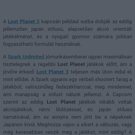
Loaded
:
Unmute
81.69%
A
Lost Planet
3
kapcsán például sutba dobják az eddig
jellemzően japán stílusú, alapvetően akció orientált
játékélményt, és a nyugati gyomor számára jobban
fogyasztható formulát használnak.
A
Spark Unlimited
jómunkásemberei ugyan maximálisan
tisztelegnek a régebbi
Lost Planet
játékok előtt, ám a
jövőre érkező
Lost Planet
3
teljesen más úton indul el,
mint elődei. A Spark ugyanis egy vérbeli shootert farag a
játékból, valószínűleg fedezékharccal, meg mindennel,
ami manapság a stílust nálunk jellemzi. A Capcom
szerint az eddig
Lost Planet
játékok inkább voltak
akciójátékok, némi lődözéssel, és japán stílusú
narratívával, ám ez annyira nem jött be a népeknek
Japánon kívül. Meghozza vajon a sikert a változás, vagy
még kevesebben veszik meg a játékot, mint eddig? A