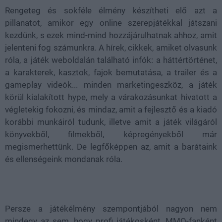
Rengeteg és sokféle élmény készítheti elő azt a
pillanatot, amikor egy online szerepjátékkal játszani
kezdünk, s ezek mind-mind hozzájárulhatnak ahhoz, amit
jelenteni fog számunkra. A hírek, cikkek, amiket olvasunk
róla, a játék weboldalán található infók: a háttértörténet,
a karakterek, kasztok, fajok bemutatása, a trailer és a
gameplay videók... minden marketingeszköz, a játék
körül kialakított hype, mely a várakozásunkat hivatott a
végletekig fokozni, és mindaz, amit a fejlesztő és a kiadó
korábbi munkáiról tudunk, illetve amit a játék világáról
könyvekből, filmekből, képregényekből már
megismerhettünk. De legfőképpen az, amit a barátaink
és ellenségeink mondanak róla.
Persze a játékélmény szempontjából nagyon nem
mindegy az sem, hogy profi játékosként, MMO-fanként