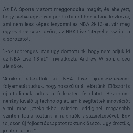
Az EA Sports viszont meggondolta magát, és ahelyett,
hogy sietve egy olyan produktumot bocsátana közkézre,
ami nem lesz képes lenyomni az NBA 2k13-at, vár még
egy évet és csak jövőre, az NBA Live 14-gyel éleszti újra
a sorozatot.
"Sok töprengés után úgy döntöttünk, hogy nem adjuk ki
az NBA Live 13-at." - nyilatkozta Andrew Wilson, a cég
alelnöke.
"Amikor elkezdtük az NBA Live újraélesztésének
folyamatát tudtuk, hogy hosszú út áll előttünk. Először is
új stúdiónak adtuk a fejlesztés feladatát. Bevontunk
néhány kiváló új technológiát, amik segítettek innovációt
vinni más játékainkba. Minden eddiginél magasabb
szinten foglalkoztunk a rajongók visszajelzésével. Egy
teljesen új fejlesztőcsapatot raktunk össze. Úgy éreztük,
jó úton járunk."