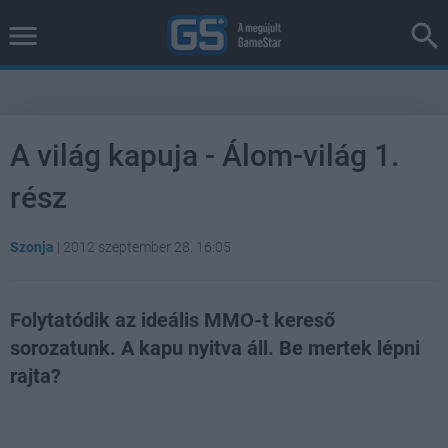
A világ kapuja - Álom-világ 1.
rész
Szonja
|
2012 szeptember 28. 16:05
Folytatódik az ideális MMO-t kereső
sorozatunk. A kapu nyitva áll. Be mertek lépni
rajta?
Loaded
:
Unmute
100.00%