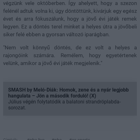
végzünk vele októberben. Így ahelyett, hogy a szezon
felénél adtuk volna ki, úgy döntöttünk, kivárjuk egy egész
évet és arra fókuszálunk, hogy a jövő évi játék remek
legyen. Ez a döntés terel minket a helyes útra a jövőbeli
siker felé ebben a gyorsan változó iparágban.
"Nem volt könnyű döntés, de ez volt a helyes a
rajongóink számára. Remélem, hogy egyetértenek
velünk, amikor a jövő évi játék megjelenik."
SMASH by Meló-Diák: Homok, zene és a nyár legjobb
hangulata – Jön a második forduló! (X)
Július végén folytatódik a balatoni strandröplabda-
sorozat.
Címkék:
#nba live
#nba
#ea sports