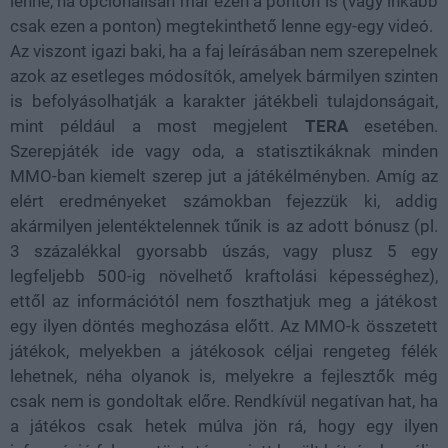
lenne, ha opcionálisan már ezen a ponton is (vagy inkább
csak ezen a ponton) megtekinthető lenne egy-egy videó.
Az viszont igazi baki, ha a faj leírásában nem szerepelnek
azok az esetleges módosítók, amelyek bármilyen szinten
is befolyásolhatják a karakter játékbeli tulajdonságait,
mint például a most megjelent
TERA
esetében.
Szerepjáték ide vagy oda, a statisztikáknak minden
MMO-ban kiemelt szerep jut a játékélményben. Amíg az
elért eredményeket számokban fejezzük ki, addig
akármilyen jelentéktelennek tűnik is az adott bónusz (pl.
3 százalékkal gyorsabb úszás, vagy plusz 5 egy
legfeljebb 500-ig növelhető kraftolási képességhez),
ettől az információtól nem foszthatjuk meg a játékost
egy ilyen döntés meghozása előtt. Az MMO-k összetett
játékok, melyekben a játékosok céljai rengeteg félék
lehetnek, néha olyanok is, melyekre a fejlesztők még
csak nem is gondoltak előre. Rendkívül negatívan hat, ha
a játékos csak hetek múlva jön rá, hogy egy ilyen