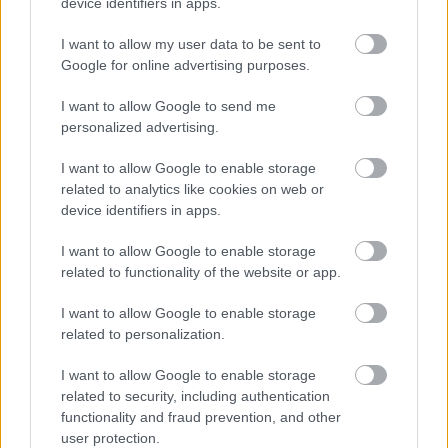
vérvörös harcmezőkön. Ha túl egyszerű, szinte minden
device identifiers in apps.
játékos folyamatosan frusztrálódni fog, hiszen ez az
I want to allow my user data to be sent to
esetek legnagyobb részében azt jelenti, hogy folyton-
Google for online advertising purposes.
folyvást saját hasonmásaiba kell botlania. Pláne ha
mindehhez még a ruhák sem elég változatosak. Persze
I want to allow Google to send me
ideális lenne megtalálni azt az optimumot, ami
personalized advertising.
mindenkinek jó, de lássuk be, ez jóformán lehetetlen.
I want to allow Google to enable storage
Még szerencse, hogy van jobb megoldás is.
related to analytics like cookies on web or
Nemrégiben meg is valósították a
TERA
fejlesztői azt a
device identifiers in apps.
megoldást, amit remélhetőleg a következő generációs
I want to allow Google to enable storage
MMO-k is beépítenek majd: miközben rengeteg féle
related to functionality of the website or app.
beállítási lehetőség áll rendelkezésre akár a hajszínek,
akár a különböző arccsontok állása tekintetében, a
I want to allow Google to enable storage
TERA
-ban fajonként és nemenként 20 különböző, előre
related to personalization.
beállított, preset karakter közül is választhatunk, ami –
I want to allow Google to enable storage
ha összeadjuk –, már önmagában is meglehetős
related to security, including authentication
változatosságot eredményez anélkül, hogy akár egy
functionality and fraud prevention, and other
percél több időt kellene szánnia bárkinek is a
user protection.