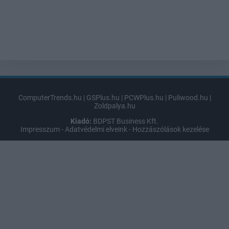
ComputerTrends.hu
|
GSPlus.hu
|
PCWPlus.hu
|
Puliwood.hu
|
Zoldpalya.hu
Kiadó:
BDPST Business Kft.
Impresszum
-
Adatvédelmi elveink
-
Hozzászólások kezelése