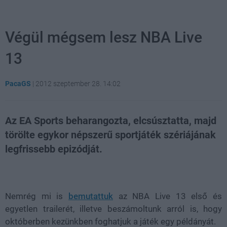
Végül mégsem lesz NBA Live
13
PacaGS
|
2012 szeptember 28. 14:02
Az EA Sports beharangozta, elcsúsztatta, majd
törölte egykor népszerű sportjáték szériájának
legfrissebb epizódját.
Loaded
:
Unmute
81.69%
Nemrég mi is
bemutattuk
az NBA Live 13 első és
egyetlen trailerét, illetve beszámoltunk arról is, hogy
októberben kezünkben foghatjuk a játék egy példányát.