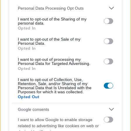
Please note that this website/app uses one or more Google
Personal Data Processing Opt Outs
services and may gather and store information including but
not limited to your visit or usage behaviour. You may click to
I want to opt-out of the Sharing of my
personal data.
A karakter külseje
grant or deny consent to Google and its third-party tags to
Opted In
use your data for below specified purposes in below Google
Bármilyen furcsa, talán éppen a karakter külsejének
consent section.
I want to opt-out of the Sale of my
Personal Data.
beállítása jelenti a karaktergenerálás legkritikusabb
Opted In
részét. Még a hardcore játékosoknak is fontos
karakterük megjelenése, hogy mit sugall a többi játékos
I want to opt-out of processing my
Personal Data for Targeted Advertising.
felé, és ebben bizony nem csak a magasabb szinteken
Opted In
megszerzett felszerelés játszik szerepet. A játék
I want to opt-out of Collection, Use,
általánosságban vett vizuális megjelenése persze adott:
Retention, Sale, and/or Sharing of my
lehet meseszerű, realisztikus, távol-keleti vagy európai
Personal Data that Is Unrelated with the
Purposes for which it was collected.
stílusú, és még sorolhatnánk. De azon belül nagyon nem
Opted Out
mindegy, hogy milyen mozgásteret engedünk. Ha túl
Google consents
macerás, elrettentjük azokat a játékosokat, akik nem
szeretnek sokat pepecselni a külsőségekkel, mert
I want to allow Google to enable storage
mondjuk alig várják, hogy belecsaphassanak a lecsóba a
related to advertising like cookies on web or