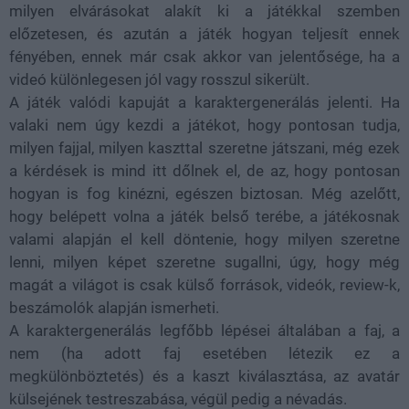
milyen elvárásokat alakít ki a játékkal szemben
előzetesen, és azután a játék hogyan teljesít ennek
fényében, ennek már csak akkor van jelentősége, ha a
videó különlegesen jól vagy rosszul sikerült.
A játék valódi kapuját a karaktergenerálás jelenti. Ha
valaki nem úgy kezdi a játékot, hogy pontosan tudja,
milyen fajjal, milyen kaszttal szeretne játszani, még ezek
a kérdések is mind itt dőlnek el, de az, hogy pontosan
hogyan is fog kinézni, egészen biztosan. Még azelőtt,
hogy belépett volna a játék belső terébe, a játékosnak
valami alapján el kell döntenie, hogy milyen szeretne
lenni, milyen képet szeretne sugallni, úgy, hogy még
magát a világot is csak külső források, videók, review-k,
beszámolók alapján ismerheti.
A karaktergenerálás legfőbb lépései általában a faj, a
nem (ha adott faj esetében létezik ez a
megkülönböztetés) és a kaszt kiválasztása, az avatár
külsejének testreszabása, végül pedig a névadás.