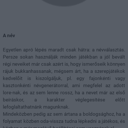
A név
Egyetlen apró lépés maradt csak hátra: a névválasztás.
Persze sokan használják minden játékban a jól bevált
régi neveiket már csak azért is, hogy ismerőseik könnyen
rájuk bukkanhassanak, mégsem árt, ha a szerepjátékok
kedvelőit is kiszolgáljuk, pl. egy fajonkénti vagy
kasztonkénti névgenerátorral, ami megfelel az adott
lore-nak, és az sem lenne rossz, ha a nevet már az első
beíráskor, a karakter véglegesítése előtt
lefoglaltathatnánk magunknak.
Mindeközben pedig az sem ártana a boldogsághoz, ha a
folyamat közben oda-vissza tudna lépkedni a játékos, és