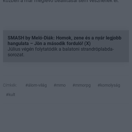
közben a már meglévő beállításai sem vesznének el.
SMASH by Meló-Diák: Homok, zene és a nyár legjobb
hangulata – Jön a második forduló! (X)
Július végén folytatódik a balatoni strandröplabda-
sorozat.
Címkék:
#álom-világ
#mmo
#mmorpg
#komolyság
#kult