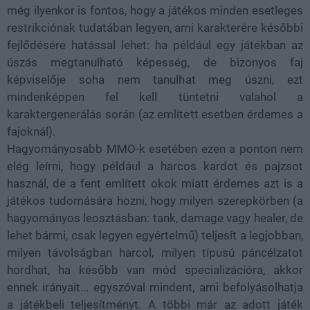
még ilyenkor is fontos, hogy a játékos minden esetleges
restrikciónak tudatában legyen, ami karakterére későbbi
fejlődésére hatással lehet: ha például egy játékban az
úszás megtanulható képesség, de bizonyos faj
képviselője soha nem tanulhat meg úszni, ezt
mindenképpen fel kell tüntetni valahol a
karaktergenerálás során (az említett esetben érdemes a
fajoknál).
Hagyományosabb MMO-k esetében ezen a ponton nem
elég leírni, hogy például a harcos kardot és pajzsot
használ, de a fent említett okok miatt érdemes azt is a
játékos tudomására hozni, hogy milyen szerepkörben (a
hagyományos leosztásban: tank, damage vagy healer, de
lehet bármi, csak legyen egyértelmű) teljesít a legjobban,
milyen távolságban harcol, milyen típusú páncélzatot
hordhat, ha később van mód specializációra, akkor
ennek irányait... egyszóval mindent, ami befolyásolhatja
a játékbeli teljesítményt. A többi már az adott játék