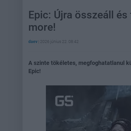
Epic: Újra összeáll és
more!
daev
|
2026 június 22. 08:42
A szinte tökéletes, megfoghatatlanul k
Epic!