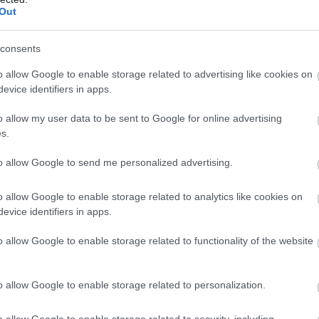
Out
consents
o allow Google to enable storage related to advertising like cookies on
evice identifiers in apps.
 megoldás sem bizonyult megbízhatónak.
o allow my user data to be sent to Google for online advertising
s.
ndszert, és egy rágógolyó-automatákban használt
abilabban működött, és megszüntette a korábbi
to allow Google to send me personalized advertising.
o allow Google to enable storage related to analytics like cookies on
 hogy Cindy bejelentette, hogy k
ereskedelmi termékké
evice identifiers in apps.
 is szerencsejáték-függővé szeretnétek kondicionálni az
o allow Google to enable storage related to functionality of the website
és a kiemelés a napi büntetés rovatban.
o allow Google to enable storage related to personalization.
o allow Google to enable storage related to security, including