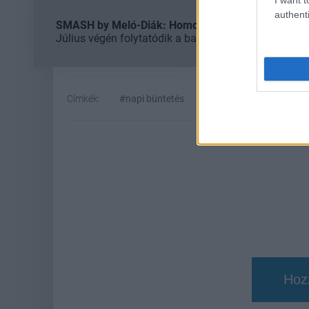
authenti
SMASH by Meló-Diák: Homok, zene és a nyár legjob
Július végén folytatódik a balatoni strandröplabda-
Címkék:
#napi büntetés
#macska
#slot
Hoz