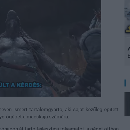
A
éven ismert tartalomgyártó, aki saját kezűleg épített
nyerőgépet a macskája számára.
ónapon át tartó fejlesztési folyamatot, a gépet otthon