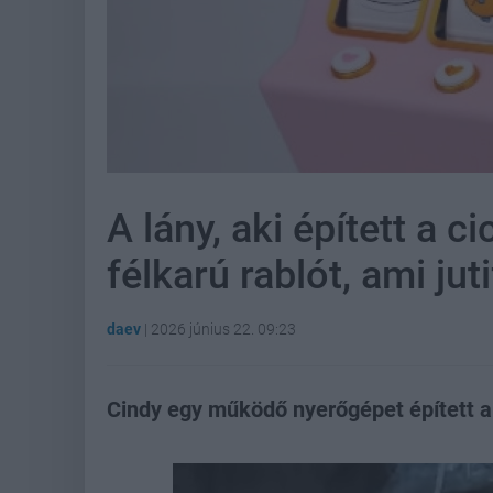
A lány, aki épített a 
félkarú rablót, ami jut
daev
|
2026 június 22. 09:23
Cindy egy működő nyerőgépet épített a