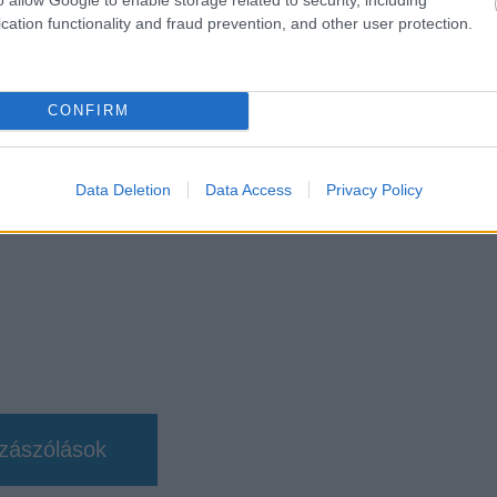
cation functionality and fraud prevention, and other user protection.
b hangulata – Jön a második forduló! (X)
sorozat.
CONFIRM
Data Deletion
Data Access
Privacy Policy
zászólások