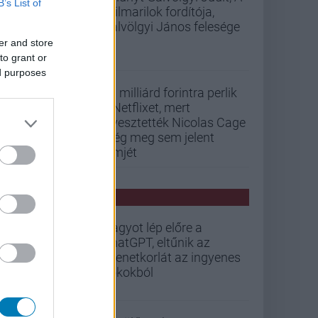
B’s List of
szilmarilok fordítója,
Gálvölgyi János felesége
er and store
to grant or
ed purposes
33 milliárd forintra perlik
a Netflixet, mert
elvesztették Nicolas Cage
még meg sem jelent
filmjét
PCW HÍREK
Nagyot lép előre a
ChatGPT, eltűnik az
üzenetkorlát az ingyenes
fiókokból