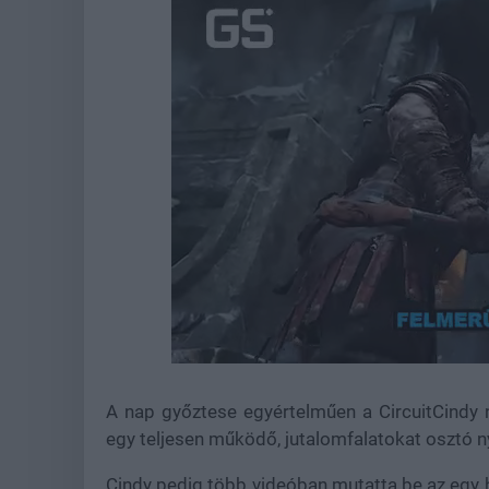
Loaded
:
Unmute
38.26%
A nap győztese egyértelműen a CircuitCindy n
egy teljesen működő, jutalomfalatokat osztó 
Cindy pedig több videóban mutatta be az egy h