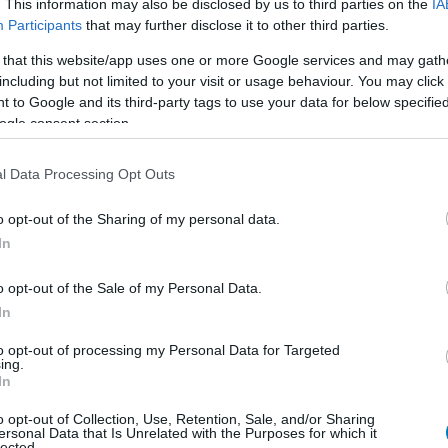
. This information may also be disclosed by us to third parties on the
IA
Participants
that may further disclose it to other third parties.
talomfalatok adagolása jelentette. Az első prototípus
lt, amely rendszeresen elakadt, a második verzió két
 that this website/app uses one or more Google services and may gath
including but not limited to your visit or usage behaviour. You may click 
 to Google and its third-party tags to use your data for below specifi
ogle consent section.
l Data Processing Opt Outs
o opt-out of the Sharing of my personal data.
In
o opt-out of the Sale of my Personal Data.
In
to opt-out of processing my Personal Data for Targeted
ing.
In
o opt-out of Collection, Use, Retention, Sale, and/or Sharing
ersonal Data that Is Unrelated with the Purposes for which it
lected.