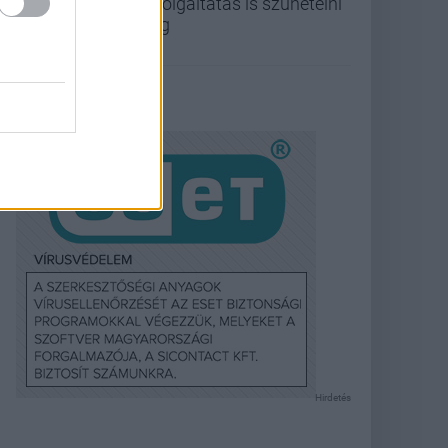
szolgáltatás is szünetelni
fog
Hirdetés