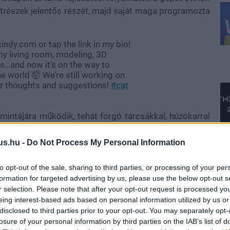
katrészek jelentős részét, majd saját maga programozta
cindy.com or tap the link in my bio!
 my living room, modeling, 3D
cs…and now it’s on the way to
e world 🤯 We’re still working on
ur thoughts and suggestions!
#cat
intájára működik, tehát forgó tárcsákkal, húzókarral
pörgetni a megfelelő kombinációt. Érthetetlen okból
elhőhöz is, így Cindy távolról, akár a telefonjáról is
us.hu -
Do Not Process My Personal Information
to opt-out of the sale, sharing to third parties, or processing of your per
formation for targeted advertising by us, please use the below opt-out s
r selection. Please note that after your opt-out request is processed y
tt, amely garantálja, hogy bizonyos számú sikertelen
eing interest-based ads based on personal information utilized by us or
disclosed to third parties prior to your opt-out. You may separately opt-
ció jelenjen meg, hogy még véletlenül se rúgja rá az
losure of your personal information by third parties on the IAB’s list of