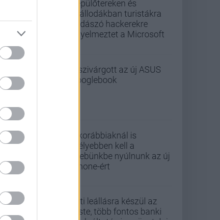
Repülőtereken és
szállodákban turistákra
vadászó hackerekre
figyelmeztet a Microsoft
Kiszivárgott az új ASUS
Googlebook
A korábbiaknál is
mélyebben kell a
zsebünkbe nyúlnunk az új
iPhone-ért
Esti leállásra készül az
Erste, több fontos banki