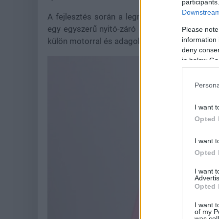
participants
Downstream 
A fejlesztés során a legnagyobb kihívást a ju
egy egyszerű nyitó-záró mechanizmust haszná
Please note
information 
külön motorral és adagolókapukkal pró
deny consent
in below Go
Persona
I want t
Opted 
I want t
Opted 
I want 
Advertis
Opted 
I want t
of my P
was col