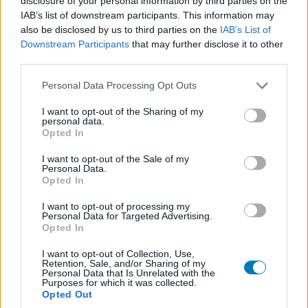
jön szembe GSO-n vagy a social médiában. Segítünk,
disclosure of your personal information by third parties on the
IAB’s list of downstream participants. This information may
hogy naprakész maradj, kiválogatjuk neked a
also be disclosed by us to third parties on the
IAB’s List of
legjobbakat,
iratkozz fel hírlevelünkre!
Downstream Participants
that may further disclose it to other
third parties.
Please note that this website/app uses one or more Google
Personal Data Processing Opt Outs
services and may gather and store information including but
Kijelentem, hogy az
adatkezelési nyilatkozat
tartalmát
megismertem és azt elfogadom.
not limited to your visit or usage behaviour. You may click to
I want to opt-out of the Sharing of my
personal data.
grant or deny consent to Google and its third-party tags to
Opted In
use your data for below specified purposes in below Google
Feliratkozom
consent section.
I want to opt-out of the Sale of my
Personal Data.
Opted In
I want to opt-out of processing my
SMASH by Meló-Diák: Homok, zene és a nyár legjobb
Personal Data for Targeted Advertising.
Opted In
hangulata – Jön a második forduló! (X)
Július végén folytatódik a balatoni strandröplabda-
I want to opt-out of Collection, Use,
sorozat.
Retention, Sale, and/or Sharing of my
Personal Data that Is Unrelated with the
Purposes for which it was collected.
Opted Out