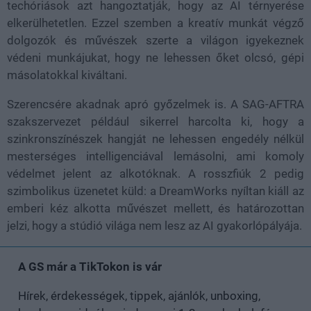
techóriások azt hangoztatják, hogy az AI térnyerése
elkerülhetetlen. Ezzel szemben a kreatív munkát végző
dolgozók és művészek szerte a világon igyekeznek
védeni munkájukat, hogy ne lehessen őket olcsó, gépi
másolatokkal kiváltani.
Szerencsére akadnak apró győzelmek is. A SAG-AFTRA
szakszervezet például sikerrel harcolta ki, hogy a
szinkronszínészek hangját ne lehessen engedély nélkül
mesterséges intelligenciával lemásolni, ami komoly
védelmet jelent az alkotóknak. A rosszfiúk 2 pedig
szimbolikus üzenetet küld: a DreamWorks nyíltan kiáll az
emberi kéz alkotta művészet mellett, és határozottan
jelzi, hogy a stúdió világa nem lesz az AI gyakorlópályája.
A GS már a TikTokon is vár
Hírek, érdekességek, tippek, ajánlók, unboxing,