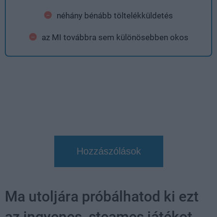
néhány bénább töltelékküldetés
az MI továbbra sem különösebben okos
Hozzászólások
Ma utoljára próbálhatod ki ezt
az ingyenes, steames játékot,