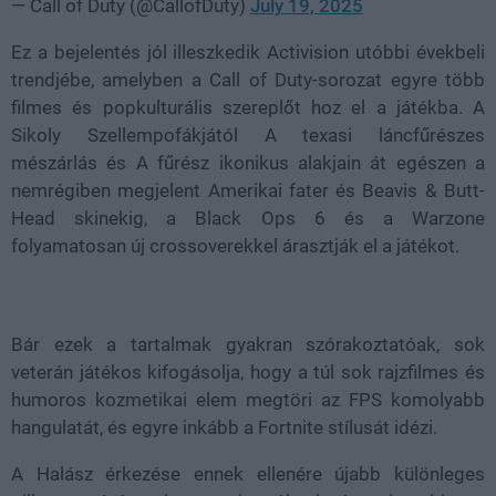
— Call of Duty (@CallofDuty)
July 19, 2025
Ez a bejelentés jól illeszkedik Activision utóbbi évekbeli
trendjébe, amelyben a Call of Duty-sorozat egyre több
filmes és popkulturális szereplőt hoz el a játékba. A
Sikoly Szellempofákjától A texasi láncfűrészes
mészárlás és A fűrész ikonikus alakjain át egészen a
nemrégiben megjelent Amerikai fater és Beavis & Butt-
Head skinekig, a Black Ops 6 és a Warzone
folyamatosan új crossoverekkel árasztják el a játékot.
Bár ezek a tartalmak gyakran szórakoztatóak, sok
veterán játékos kifogásolja, hogy a túl sok rajzfilmes és
humoros kozmetikai elem megtöri az FPS komolyabb
hangulatát, és egyre inkább a Fortnite stílusát idézi.
A Halász érkezése ennek ellenére újabb különleges