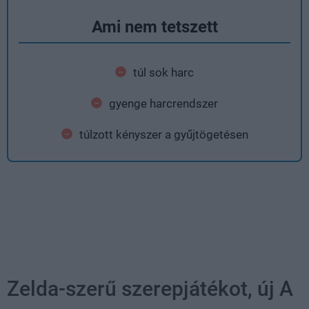
Ami nem tetszett
túl sok harc
gyenge harcrendszer
túlzott kényszer a gyűjtögetésen
Zelda-szerű szerepjátékot, új A