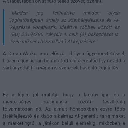
A stáblistában olvasható teljes szöveg szerint:
"Minden jog fenntartva minden olyan
joghatóságban, amely az adatbányászatra és AI-
képzésre vonatkozik, ideértve többek között az
(EU) 2019/790 irányelv 4. cikk (3) bekezdését is.
Ezen mű nem használható AI képzésére."
A DreamWorks nem először él ilyen figyelmeztetéssel,
hiszen a júniusban bemutatott élőszereplős Így neveld a
sárkányodat film végén is szerepelt hasonló jogi tiltás.
Ez a lépés jól mutatja, hogy a kreatív ipar és a
mesterséges intelligencia közötti feszültség
folyamatosan nő. Az elmúlt hónapokban egyre több
játékfejlesztő és kiadó alkalmaz AI-generált tartalmakat
a marketingtől a játékon belüli elemekig, miközben a