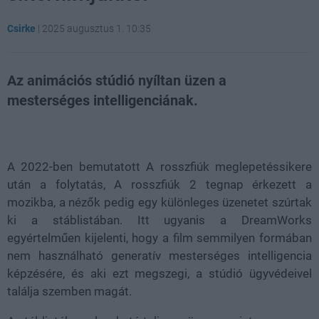
Csirke
|
2025 augusztus 1. 10:35
Az animációs stúdió nyíltan üzen a
mesterséges intelligenciának.
Loaded
:
Unmute
21.65%
A 2022-ben bemutatott A rosszfiúk meglepetéssikere
után a folytatás, A rosszfiúk 2 tegnap érkezett a
mozikba, a nézők pedig egy különleges üzenetet szúrtak
ki a stáblistában. Itt ugyanis a DreamWorks
egyértelműen kijelenti, hogy a film semmilyen formában
nem használható generatív mesterséges intelligencia
képzésére, és aki ezt megszegi, a stúdió ügyvédeivel
találja szemben magát.