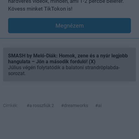
hardveres videók, minden, ami 1-2 percbe belefér.
Kövess minket TikTokon is!
Megnézem
SMASH by Meló-Diák: Homok, zene és a nyár legjobb
hangulata – Jön a második forduló! (X)
Július végén folytatódik a balatoni strandröplabda-
sorozat.
Címkék:
#a rosszfiúk 2
#dreamworks
#ai