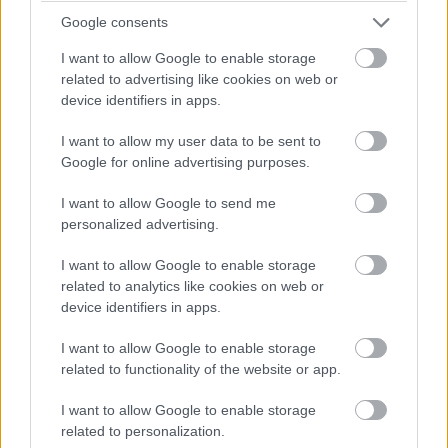
Google consents
Címkék:
#eddie murphy
#shrek
#szamár
I want to allow Google to enable storage
related to advertising like cookies on web or
device identifiers in apps.
I want to allow my user data to be sent to
Google for online advertising purposes.
I want to allow Google to send me
Egy mozis este áráért húzhatsz
personalized advertising.
I want to allow Google to enable storage
be egy rakat Dungeons &
related to analytics like cookies on web or
device identifiers in apps.
Dragons játékot
I want to allow Google to enable storage
Hunter_GS
|
2025 augusztus 1. 17:38
related to functionality of the website or app.
I want to allow Google to enable storage
related to personalization.
Oké, nincs köztük a Baldur's Gate 3, de azért