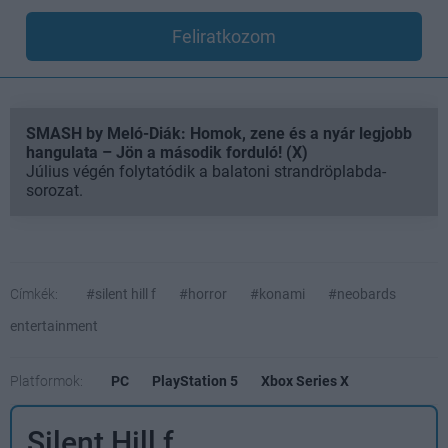
Feliratkozom
SMASH by Meló-Diák: Homok, zene és a nyár legjobb
hangulata – Jön a második forduló! (X)
Július végén folytatódik a balatoni strandröplabda-
sorozat.
Címkék:
#silent hill f
#horror
#konami
#neobards
entertainment
Platformok:
PC
PlayStation 5
Xbox Series X
Silent Hill f