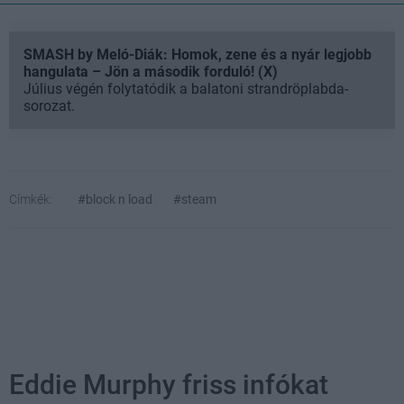
SMASH by Meló-Diák: Homok, zene és a nyár legjobb
hangulata – Jön a második forduló! (X)
Július végén folytatódik a balatoni strandröplabda-
sorozat.
Címkék:
#block n load
#steam
Eddie Murphy friss infókat