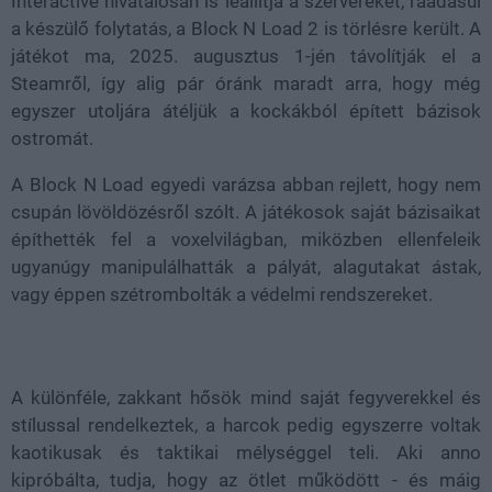
Interactive hivatalosan is leállítja a szervereket, ráadásul
a készülő folytatás, a Block N Load 2 is törlésre került. A
játékot ma, 2025. augusztus 1-jén távolítják el a
Steamről, így alig pár óránk maradt arra, hogy még
egyszer utoljára átéljük a kockákból épített bázisok
ostromát.
A Block N Load egyedi varázsa abban rejlett, hogy nem
csupán lövöldözésről szólt. A játékosok saját bázisaikat
építhették fel a voxelvilágban, miközben ellenfeleik
ugyanúgy manipulálhatták a pályát, alagutakat ástak,
vagy éppen szétrombolták a védelmi rendszereket.
A különféle, zakkant hősök mind saját fegyverekkel és
stílussal rendelkeztek, a harcok pedig egyszerre voltak
kaotikusak és taktikai mélységgel teli. Aki anno
kipróbálta, tudja, hogy az ötlet működött - és máig