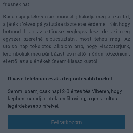
frissnek hat.
Bár a napi játékosszám mára alig haladja meg a száz főt,
a játék tízéves pályafutása tiszteletet érdemel. Kár, hogy
botmód híján az eltűnése végleges lesz, de aki még
egyszer szeretné elbúcsúztatni, most teheti meg. Az
utolsó nap tökéletes alkalom arra, hogy visszatérjünk,
leromboljuk még pár bázist, és méltó módon köszönjünk
el ettől az alulértékelt Steam-klasszikustól.
Olvasd telefonon csak a legfontosabb híreket!
Semmi spam, csak napi 2-3 értesítés Viberen, hogy
képben maradj a játék- és filmvilág, a geek kultúra
legérdekesebb híreivel.
Feliratkozom