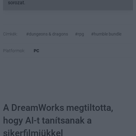
sorozat.
Címkék:
#dungeons & dragons
#rpg
#humble bundle
Platformok:
PC
A DreamWorks megtiltotta,
hogy AI-t tanítsanak a
sikerfilmjükkel