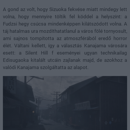
A gond az volt, hogy Sizuoka fekvése miatt mindegy lett
volna, hogy mennyire töltik fel köddel a helyszínt: a
Fudzsi hegy csúcsa mindenképpen kilátszódott volna. A
táj hatalmas ura mozdíthatatlanul a város fölé tornyosult,
ami sajnos tompította az atmoszférából eredő horror
élét. Váltani kellett, így a választás Kanajama városára
esett: a Silent Hill f eseményei ugyan technikailag
Edisugaoka kitalált utcáin zajlanak majd, de azokhoz a
valódi Kanajama szolgáltatta az alapot.