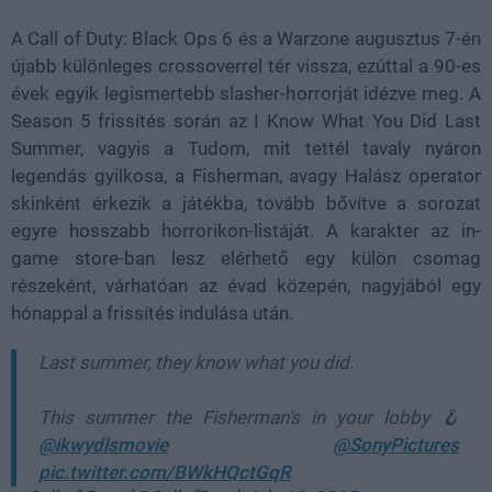
A Call of Duty: Black Ops 6 és a Warzone augusztus 7-én
újabb különleges crossoverrel tér vissza, ezúttal a 90-es
évek egyik legismertebb slasher-horrorját idézve meg. A
Season 5 frissítés során az I Know What You Did Last
Summer, vagyis a Tudom, mit tettél tavaly nyáron
legendás gyilkosa, a Fisherman, avagy Halász operator
skinként érkezik a játékba, tovább bővítve a sorozat
egyre hosszabb horrorikon-listáját. A karakter az in-
game store-ban lesz elérhető egy külön csomag
részeként, várhatóan az évad közepén, nagyjából egy
hónappal a frissítés indulása után.
Last summer, they know what you did.
This summer the Fisherman’s in your lobby 🪝
@ikwydlsmovie
@SonyPictures
pic.twitter.com/BWkHQctGqR