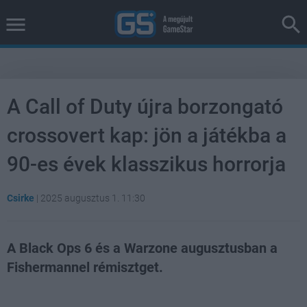
A Call of Duty újra borzongató
crossovert kap: jön a játékba a
90-es évek klasszikus horrorja
Csirke
|
2025 augusztus 1. 11:30
A Black Ops 6 és a Warzone augusztusban a
Fishermannel rémisztget.
Loaded
:
Unmute
43.62%