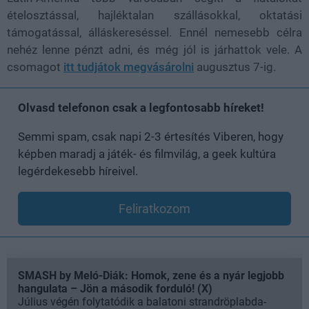
ételosztással, hajléktalan szállásokkal, oktatási
támogatással, álláskereséssel. Ennél nemesebb célra
nehéz lenne pénzt adni, és még jól is járhattok vele. A
csomagot
itt tudjátok megvásárolni
augusztus 7-ig.
Olvasd telefonon csak a legfontosabb híreket!
Semmi spam, csak napi 2-3 értesítés Viberen, hogy
képben maradj a játék- és filmvilág, a geek kultúra
legérdekesebb híreivel.
Feliratkozom
SMASH by Meló-Diák: Homok, zene és a nyár legjobb
hangulata – Jön a második forduló! (X)
Július végén folytatódik a balatoni strandröplabda-