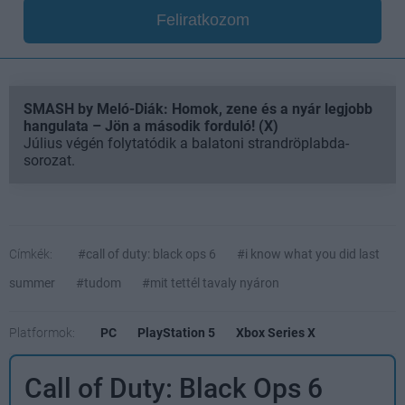
Feliratkozom
SMASH by Meló-Diák: Homok, zene és a nyár legjobb
hangulata – Jön a második forduló! (X)
Július végén folytatódik a balatoni strandröplabda-
sorozat.
Címkék:
#call of duty: black ops 6
#i know what you did last
summer
#tudom
#mit tettél tavaly nyáron
Platformok:
PC
PlayStation 5
Xbox Series X
Call of Duty: Black Ops 6