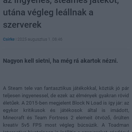
utána végleg leállnak a
szerverek
Csirke
|
2025 augusztus 1. 08:46
Nagyon kell sietni, ha még rá akartok nézni.
Loaded
:
Unmute
48.24%
A Steam tele van fantasztikus játékokkal, köztük jó pár
teljesen ingyenessel, de ezek az élmények gyakran rövid
életűek. A 2015-ben megjelent Block N Load is így jár: az
egykor kritikusok és játékosok által is imádott,
Minecraft és Team Fortress 2 elemeit ötvöző, őrülten
kreatív 5v5 FPS most végleg búcsúzik. A Toadman