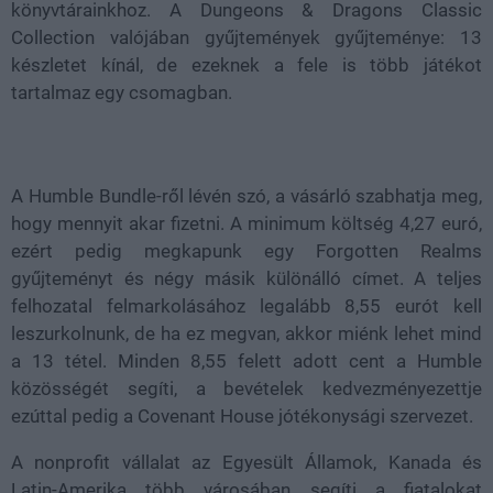
könyvtárainkhoz. A Dungeons & Dragons Classic
Collection valójában gyűjtemények gyűjteménye: 13
készletet kínál, de ezeknek a fele is több játékot
tartalmaz egy csomagban.
A Humble Bundle-ről lévén szó, a vásárló szabhatja meg,
hogy mennyit akar fizetni. A minimum költség 4,27 euró,
ezért pedig megkapunk egy Forgotten Realms
gyűjteményt és négy másik különálló címet. A teljes
felhozatal felmarkolásához legalább 8,55 eurót kell
leszurkolnunk, de ha ez megvan, akkor miénk lehet mind
a 13 tétel. Minden 8,55 felett adott cent a Humble
közösségét segíti, a bevételek kedvezményezettje
ezúttal pedig a Covenant House jótékonysági szervezet.
A nonprofit vállalat az Egyesült Államok, Kanada és
Latin-Amerika több városában segíti a fiatalokat