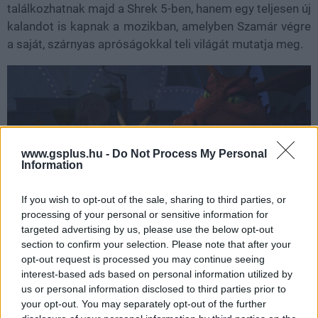
találkozhatnak majd a Shrek 5-ben, hanem egy teljesen új
kalandot is kapnak a mozikban, amelyben Szamár végre
a saját, szárnyas apróságokkal teli világát mutatja meg.
www.gsplus.hu -
Do Not Process My Personal
Information
If you wish to opt-out of the sale, sharing to third parties, or
processing of your personal or sensitive information for
targeted advertising by us, please use the below opt-out
section to confirm your selection. Please note that after your
opt-out request is processed you may continue seeing
Nem akarsz lemaradni semmiről?
interest-based ads based on personal information utilized by
us or personal information disclosed to third parties prior to
Rengeteg hír és cikk vár rád, lehet, hogy éppen nem
your opt-out. You may separately opt-out of the further