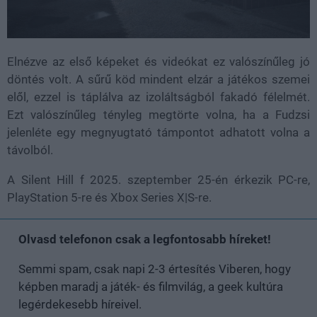
Elnézve az első képeket és videókat ez valószínűleg jó
döntés volt. A sűrű köd mindent elzár a játékos szemei
elől, ezzel is táplálva az izoláltságból fakadó félelmét.
Ezt valószínűleg tényleg megtörte volna, ha a Fudzsi
jelenléte egy megnyugtató támpontot adhatott volna a
távolból.
A Silent Hill f 2025. szeptember 25-én érkezik PC-re,
PlayStation 5-re és Xbox Series X|S-re.
Olvasd telefonon csak a legfontosabb híreket!
Semmi spam, csak napi 2-3 értesítés Viberen, hogy
képben maradj a játék- és filmvilág, a geek kultúra
legérdekesebb híreivel.