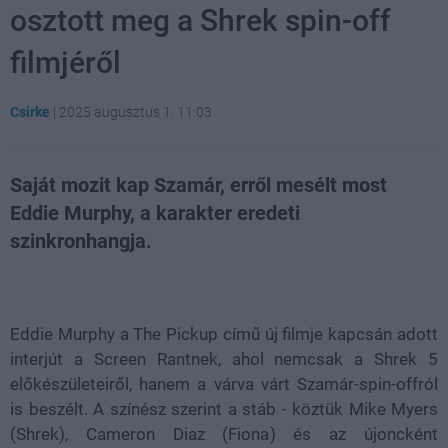
osztott meg a Shrek spin-off
filmjéről
Csirke
|
2025 augusztus 1. 11:03
Saját mozit kap Szamár, erről mesélt most
Eddie Murphy, a karakter eredeti
szinkronhangja.
Loaded
:
Unmute
21.65%
Eddie Murphy a The Pickup című új filmje kapcsán adott
interjút a Screen Rantnek, ahol nemcsak a Shrek 5
előkészületeiről, hanem a várva várt Szamár-spin-offról
is beszélt. A színész szerint a stáb - köztük Mike Myers
(Shrek), Cameron Diaz (Fiona) és az újoncként