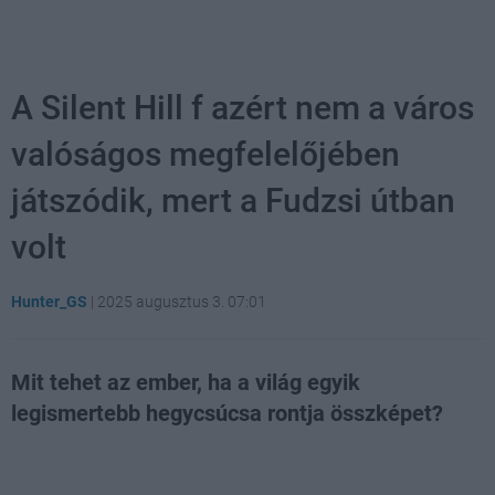
A Silent Hill f azért nem a város
valóságos megfelelőjében
játszódik, mert a Fudzsi útban
volt
Hunter_GS
|
2025 augusztus 3. 07:01
Mit tehet az ember, ha a világ egyik
legismertebb hegycsúcsa rontja összképet?
Loaded
:
Unmute
21.65%