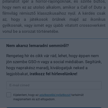
pillanatot ígér a horror-rajongóknak, és szinte biztos,
hogy nem ez az utolsó alkalom, amikor a Call of Duty a
filmvilág rémisztő klasszikusaihoz nyúl. A kérdés csak
az, hogy a játékosok örülnek majd az ikonikus
gyilkosnak, vagy ismét egy újabb vitatott crossoverként
vonul be a sorozat történetébe.
Nem akarsz lemaradni semmiről?
Rengeteg hír és cikk vár rád, lehet, hogy éppen nem
jön szembe GSO-n vagy a social médiában. Segítünk,
hogy naprakész maradj, kiválogatjuk neked a
legjobbakat,
iratkozz fel hírlevelünkre!
Kijelentem, hogy az
adatkezelési nyilatkozat
tartalmát
megismertem és azt elfogadom.