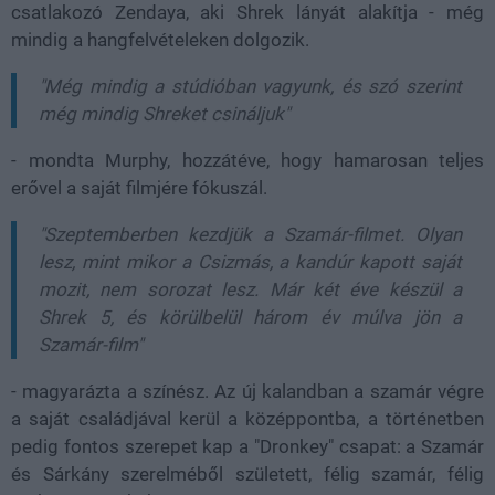
csatlakozó Zendaya, aki Shrek lányát alakítja - még
mindig a hangfelvételeken dolgozik.
"Még mindig a stúdióban vagyunk, és szó szerint
még mindig Shreket csináljuk"
- mondta Murphy, hozzátéve, hogy hamarosan teljes
erővel a saját filmjére fókuszál.
"Szeptemberben kezdjük a Szamár-filmet. Olyan
lesz, mint mikor a Csizmás, a kandúr kapott saját
mozit, nem sorozat lesz. Már két éve készül a
Shrek 5, és körülbelül három év múlva jön a
Szamár-film"
- magyarázta a színész. Az új kalandban a szamár végre
a saját családjával kerül a középpontba, a történetben
pedig fontos szerepet kap a "Dronkey" csapat: a Szamár
és Sárkány szerelméből született, félig szamár, félig