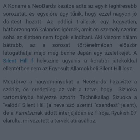
A Konami a NeoBards kezébe adta az egyik leghíresebb
sorozatát, és egyelőre úgy tűnik, hogy ezzel nagyon jó
döntést hozott. Az eddigi trailerek egy kegyetlen,
hátborzongató kalandot ígérnek, amit én személy szerint
soha az életben nem fogok elindítani. Aki viszont nálam
bátrabb, az a sorozat történelmében először
látogathatja majd meg benne Japán egy szeletkéjét. A
Silent Hill f
helyszíne ugyanis a korábbi játékokkal
ellentétben nem az Egyesült Államokbeli Silent Hill lesz.
Megtörve a hagyományokat a NeoBards hazavitte a
szériát, és eredetileg az volt a terve, hogy Sizuoka
tartományba helyezze sztorit. Technikailag Sizuoka a
"valódi" Silent Hill (a neve szó szerint "csendest" jelent),
de a
Famitsu
nak adott interjújában az f írója, Ryukishi07
elárulta, mi vezetett a tervek átírásához.