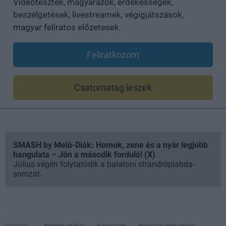
Videótesztek, magyarázók, érdekességek,
beszélgetések, livestreamek, végigjátszások,
magyar feliratos előzetesek.
Feliratkozom
Csatornatag leszek
SMASH by Meló-Diák: Homok, zene és a nyár legjobb
hangulata – Jön a második forduló! (X)
Július végén folytatódik a balatoni strandröplabda-
sorozat.