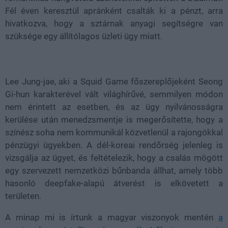
Fél éven keresztül apránként csalták ki a pénzt, arra
hivatkozva, hogy a sztárnak anyagi segítségre van
szüksége egy állítólagos üzleti ügy miatt.
Lee Jung-jae, aki a Squid Game főszereplőjeként
Seong
Gi-hun
karakterével vált világhírűvé, semmilyen módon
nem érintett az esetben, és az ügy nyilvánosságra
kerülése után menedzsmentje is megerősítette, hogy
a
színész soha nem kommunikál közvetlenül a rajongókkal
pénzügyi ügyekben
. A dél-koreai rendőrség jelenleg is
vizsgálja az ügyet, és feltételezik, hogy a csalás mögött
egy
szervezett nemzetközi bűnbanda
állhat, amely több
hasonló deepfake-alapú átverést is elkövetett a
területen.
A minap mi is írtunk a magyar viszonyok mentén
a