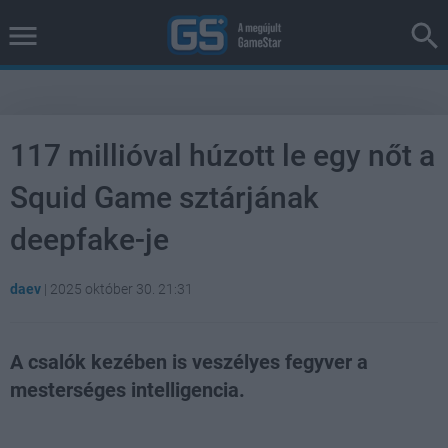
117 millióval húzott le egy nőt a
Squid Game sztárjának
deepfake-je
daev
|
2025 október 30. 21:31
A csalók kezében is veszélyes fegyver a
mesterséges intelligencia.
Loaded
:
Unmute
38.21%