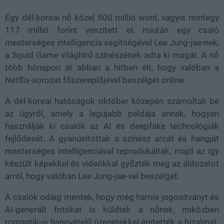
Egy dél-koreai nő közel
500 millió wont, vagyis mintegy
117 millió forint
veszített el, miután egy csaló
mesterséges intelligencia segítségével
Lee Jung-jae-nek
,
a Squid Game világhírű színészének adta ki magát. A nő
több hónapon át abban a hitben élt, hogy valóban a
Netflix-sorozat főszereplőjével beszélget online.
A dél-koreai hatóságok október közepén számoltak be
az ügyről, amely a legújabb példája annak, hogyan
használják ki csalók az
AI és deepfake technológiák
fejlődését. A gyanúsítottak a színész arcát és hangját
mesterséges intelligenciával reprodukálták, majd az így
készült képekkel és videókkal győzték meg az áldozatot
arról, hogy valóban Lee Jung-jae-vel beszélget.
A csalók odáig mentek, hogy még
hamis jogosítványt
és
AI-generált fotókat
is küldtek a nőnek, miközben
romantikus hangvételű üzenetekkel építették a bizalmat.