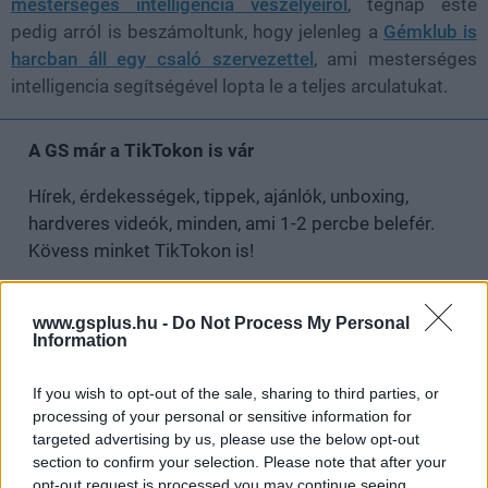
mesterséges intelligencia veszélyeiről
, tegnap este
pedig arról is beszámoltunk, hogy jelenleg a
Gémklub is
harcban áll egy csaló szervezettel
, ami mesterséges
intelligencia segítségével lopta le a teljes arculatukat.
A GS már a TikTokon is vár
Hírek, érdekességek, tippek, ajánlók, unboxing,
hardveres videók, minden, ami 1-2 percbe belefér.
Kövess minket TikTokon is!
Megnézem
www.gsplus.hu -
Do Not Process My Personal
Information
If you wish to opt-out of the sale, sharing to third parties, or
SMASH by Meló-Diák: Homok, zene és a nyár legjobb
processing of your personal or sensitive information for
hangulata – Jön a második forduló! (X)
targeted advertising by us, please use the below opt-out
Július végén folytatódik a balatoni strandröplabda-
section to confirm your selection. Please note that after your
sorozat.
opt-out request is processed you may continue seeing