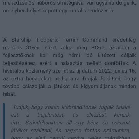
menedzselős háborús stratégiával van ugyanis dolgunk,
amelyben helyet kapott egy morális rendszer is.
A Starship Troopers: Terran Command eredetileg
március 31-én jelent volna meg PC-re, azonban a
fejlesztőknek kell még némi idő kitűzött céljaik
teljesítéséhez, ezért a halasztás mellett döntöttek. A
hivatalos közlemény szerint az új dátum 2022. június 16,
az extra hónapokat pedig arra fogják fordítani, hogy
tovább csiszolják a játékot és kigyomláljanak minden
hibát.
"Tudjuk, hogy sokan kiábrándítónak fogják találni
ezt a bejelentést, és elnézést kérünk
érte. Szándékunkban áll egy kész és csiszolt
játékot szállítani, és nagyon fontos számunkra,
hogy az első naptól kezdve teljes mértékben