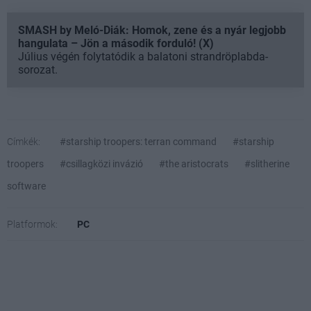
SMASH by Meló-Diák: Homok, zene és a nyár legjobb
hangulata – Jön a második forduló! (X)
Július végén folytatódik a balatoni strandröplabda-
sorozat.
Címkék:
#starship troopers: terran command
#starship
troopers
#csillagközi invázió
#the aristocrats
#slitherine
software
Platformok:
PC