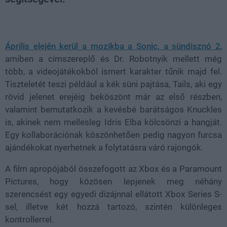
Loaded
:
Unmute
38.46%
Április elején kerül a mozikba a Sonic, a sündisznó 2
,
amiben a címszereplő és Dr. Robotnyik mellett még
több, a videojátékokból ismert karakter tűnik majd fel.
Tiszteletét teszi például a kék süni pajtása, Tails, aki egy
rövid jelenet erejéig beköszönt már az első részben,
valamint bemutatkozik a kevésbé barátságos Knuckles
is, akinek nem mellesleg Idris Elba kölcsönzi a hangját.
Egy kollaborációnak köszönhetően pedig nagyon furcsa
ajándékokat nyerhetnek a folytatásra váró rajongók.
A film apropójából összefogott az Xbox és a Paramount
Pictures, hogy közösen lepjenek meg néhány
szerencsést egy egyedi dizájnnal ellátott Xbox Series S-
sel, illetve két hozzá tartozó, szintén különleges
kontrollerrel.