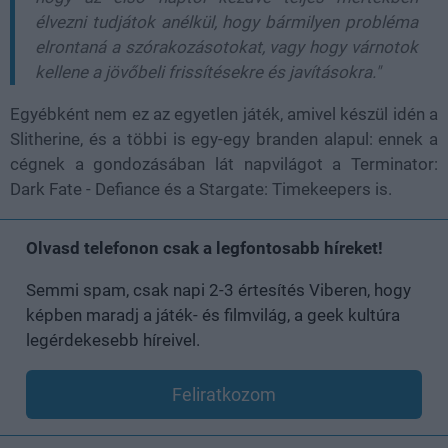
élvezni tudjátok anélkül, hogy bármilyen probléma
elrontaná a szórakozásotokat, vagy hogy várnotok
kellene a jövőbeli frissítésekre és javításokra."
Egyébként nem ez az egyetlen játék, amivel készül idén a
Slitherine, és a többi is egy-egy branden alapul: ennek a
cégnek a gondozásában lát napvilágot a Terminator:
Dark Fate - Defiance és a Stargate: Timekeepers is.
Olvasd telefonon csak a legfontosabb híreket!
Semmi spam, csak napi 2-3 értesítés Viberen, hogy
képben maradj a játék- és filmvilág, a geek kultúra
legérdekesebb híreivel.
Feliratkozom