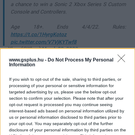
a chance to win a Sonic 2 Xbox Series S Custom
Console and Controllers.
Age 18+. Ends 4/4/22. Rules:
https://t.co/1HyrgKotoz
pic.twitter.com/V7VjKYTwf8
— Xbox (@Xbox)
March 22, 2022
www.gsplus.hu -
Do Not Process My Personal
Az Egyesült Államokban élőknek pedig arra is
Information
lehetőségük van, hogy a Microsoft Rewards rendszerén
keresztül csapjanak le a szőrmók kontrollerekre és a
If you wish to opt-out of the sale, sharing to third parties, or
konzolra.
processing of your personal or sensitive information for
targeted advertising by us, please use the below opt-out
section to confirm your selection. Please note that after your
Nem akarsz lemaradni semmiről?
opt-out request is processed you may continue seeing
interest-based ads based on personal information utilized by
Rengeteg hír és cikk vár rád, lehet, hogy éppen nem
us or personal information disclosed to third parties prior to
jön szembe GSO-n vagy a social médiában. Segítünk,
your opt-out. You may separately opt-out of the further
hogy naprakész maradj, kiválogatjuk neked a
disclosure of your personal information by third parties on the