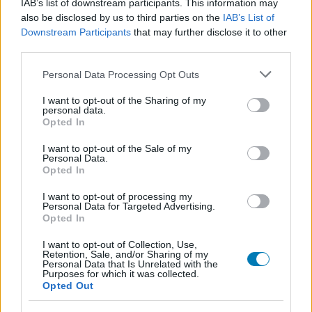
IAB’s list of downstream participants. This information may
legjobbakat,
iratkozz fel hírlevelünkre!
also be disclosed by us to third parties on the
IAB’s List of
Downstream Participants
that may further disclose it to other
third parties.
Kijelentem, hogy az
adatkezelési nyilatkozat
tartalmát
Please note that this website/app uses one or more Google
Personal Data Processing Opt Outs
megismertem és azt elfogadom.
services and may gather and store information including but
not limited to your visit or usage behaviour. You may click to
I want to opt-out of the Sharing of my
personal data.
grant or deny consent to Google and its third-party tags to
Feliratkozom
Opted In
use your data for below specified purposes in below Google
consent section.
I want to opt-out of the Sale of my
Personal Data.
Opted In
SMASH by Meló-Diák: Homok, zene és a nyár legjobb
I want to opt-out of processing my
hangulata – Jön a második forduló! (X)
Personal Data for Targeted Advertising.
Július végén folytatódik a balatoni strandröplabda-
Opted In
sorozat.
I want to opt-out of Collection, Use,
Retention, Sale, and/or Sharing of my
Personal Data that Is Unrelated with the
Purposes for which it was collected.
Opted Out
Címkék:
#sonic a sündisznó 2
#sonic the hedgehog 2