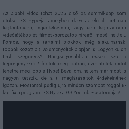
Az alábbi videó tehát 2026 első és semmiképp sem
utolsó GS Hype-ja, amelyben daev az elmúlt hét nap
legfontosabb, legérdekesebb, vagy épp legbizarrabb
videójátékos és filmes/sorozatos híreiről mesél nektek.
Fontos, hogy a tartalmi blokkok még alakulhatnak,
többek között a ti véleményeitek alapján is. Legyen külön
tech szegmens? Hangsúlyosabban essen szó a
képregényekről? Írjátok meg bátran, szerintetek mitől
lehetne még jobb a Hype! Bevallom, nekem már most is
nagyon tetszik, de a ti meglátásaitok érdekelnének
igazán. Mostantól pedig újra minden szombat reggel 8-
kor fix a program: GS Hype a GS YouTube-csatornáján!