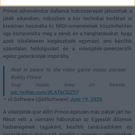
Hangfelvételi Nyilvántartásába. Az indoklás szerint
Prince adrenalindús dallamai kulcsszerepet játszottak a
játék sikerében, miközben a kor technikai korlátait is
kreatívan használta ki. MIDI-ismereteinek köszönhetően
úgy komponálta meg a zenét és a hanghatásokat, hogy
azok tökéletesen kiegészítsék egymást, ami később
számtalan feldolgozást és a videójáték-zeneszerzők
egész generációját inspirálta.
Rest in peace to the video game music pioneer
Bobby Prince.
Your music lives on forever.
pic.twitter.com/8LAT6CGZ5Y
— id Software (@idSoftware)
June 19, 2026
A videójáték-ipar előtt Prince egészen más pályát járt be.
Részt vett a vietnámi háborúban az Egyesült Államok
hadseregének tagjaként, később tanácsadóként és
jogászként is dolgozott, mielőtt a zene és a videójátékok