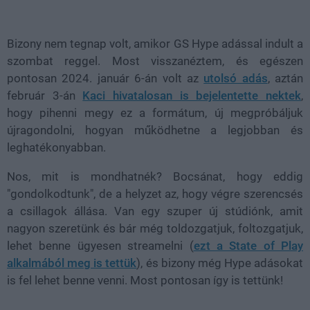
Loaded
:
Unmute
100.00%
Bizony nem tegnap volt, amikor GS Hype adással indult a
szombat reggel. Most visszanéztem, és egészen
pontosan 2024. január 6-án volt az
utolsó adás
, aztán
február 3-án
Kaci hivatalosan is bejelentette nektek
,
hogy pihenni megy ez a formátum, új megpróbáljuk
újragondolni, hogyan működhetne a legjobban és
leghatékonyabban.
Nos, mit is mondhatnék? Bocsánat, hogy eddig
"gondolkodtunk", de a helyzet az, hogy végre szerencsés
a csillagok állása. Van egy szuper új stúdiónk, amit
nagyon szeretünk és bár még toldozgatjuk, foltozgatjuk,
lehet benne ügyesen streamelni (
ezt a State of Play
alkalmából meg is tettük
), és bizony még Hype adásokat
is fel lehet benne venni. Most pontosan így is tettünk!