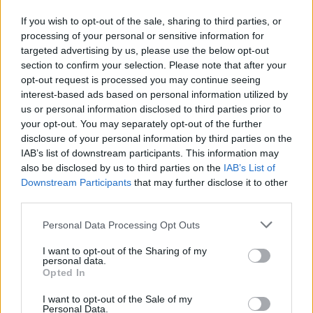
sorozat.
If you wish to opt-out of the sale, sharing to third parties, or
processing of your personal or sensitive information for
targeted advertising by us, please use the below opt-out
section to confirm your selection. Please note that after your
Címkék:
#gs hype
#gstv
opt-out request is processed you may continue seeing
interest-based ads based on personal information utilized by
us or personal information disclosed to third parties prior to
your opt-out. You may separately opt-out of the further
disclosure of your personal information by third parties on the
IAB’s list of downstream participants. This information may
also be disclosed by us to third parties on the
IAB’s List of
Downstream Participants
that may further disclose it to other
third parties.
Please note that this website/app uses one or more Google
Hozzászólások
Personal Data Processing Opt Outs
services and may gather and store information including but
not limited to your visit or usage behaviour. You may click to
I want to opt-out of the Sharing of my
personal data.
grant or deny consent to Google and its third-party tags to
Opted In
use your data for below specified purposes in below Google
Elhunyt Bobby Prince, a Doom
consent section.
I want to opt-out of the Sale of my
Personal Data.