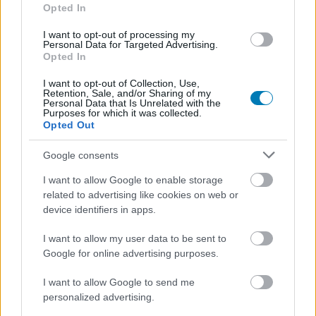
és a Duke Nukem 3D legendás
Opted In
zeneszerzője
I want to opt-out of processing my
Personal Data for Targeted Advertising.
Opted In
Chavalier
|
2026 június 19. 20:59
I want to opt-out of Collection, Use,
Retention, Sale, and/or Sharing of my
Personal Data that Is Unrelated with the
Purposes for which it was collected.
A videójáték-zene egyik úttörő alakja 81 éves
Opted Out
volt
Google consents
Loaded
:
Unmute
82.49%
I want to allow Google to enable storage
related to advertising like cookies on web or
81 évesen eltávozott Robert Caskin "Bobby" Prince III,
device identifiers in apps.
aki örökre beírta a nevét a videójátékok történelmébe a
I want to allow my user data to be sent to
Doom, a Doom II és számos más kultikus alkotás
Google for online advertising purposes.
emlékezetes zenéjével. Családja megerősítette, hogy a
legendás zeneszerző június 17-én hunyt el,
I want to allow Google to send me
betegségének részleteit azonban nem hozták
personalized advertising.
nyilvánosságra. A hozzátartozók a
gyászjelentésben