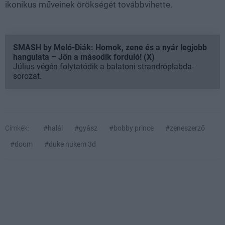
ikonikus műveinek örökségét továbbvihette.
SMASH by Meló-Diák: Homok, zene és a nyár legjobb
hangulata – Jön a második forduló! (X)
Július végén folytatódik a balatoni strandröplabda-
sorozat.
Címkék:
#halál
#gyász
#bobby prince
#zeneszerző
#doom
#duke nukem 3d