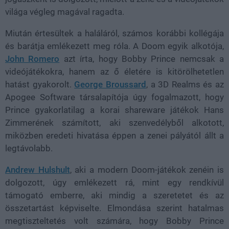
világa végleg magával ragadta.
Miután értesültek a haláláról, számos korábbi kollégája
és barátja emlékezett meg róla. A Doom egyik alkotója,
John Romero
azt írta, hogy Bobby Prince nemcsak a
videójátékokra, hanem az ő életére is kitörölhetetlen
hatást gyakorolt.
George Broussard
, a 3D Realms és az
Apogee Software társalapítója úgy fogalmazott, hogy
Prince gyakorlatilag a korai shareware játékok Hans
Zimmerének számított, aki szenvedélyből alkotott,
miközben eredeti hivatása éppen a zenei pályától állt a
legtávolabb.
Andrew Hulshult
, aki a modern Doom-játékok zenéin is
dolgozott, úgy emlékezett rá, mint egy rendkívül
támogató emberre, aki mindig a szeretetet és az
összetartást képviselte. Elmondása szerint hatalmas
megtiszteltetés volt számára, hogy Bobby Prince