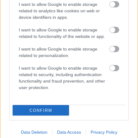
I want to allow Google to enable storage
külön köszönetet mondtak mindazoknak, akik imáikkal,
related to analytics like cookies on web or
támogatásukkal és gondoskodásukkal segítették
device identifiers in apps.
Prince-t betegsége idején.
I want to allow Google to enable storage
Bobby Prince neve még azok számára is ismerősen
related to functionality of the website or app.
csenghet, akik csak alkalmi videójátékosok. Az 1990-es
I want to allow Google to enable storage
évek elején olyan meghatározó címek zenéjén dolgozott,
related to personalization.
mint a Wolfenstein 3D, a Duke Nukem 2, majd a Doom és
a Doom II, amelyek metalos hangzásvilága alapjaiban
I want to allow Google to enable storage
formálta a belső nézetes lövöldék atmoszféráját.
related to security, including authentication
Később a Duke Nukem 3D, a Rise of the Triad és a
functionality and fraud prevention, and other
user protection.
Realms of Chaos zenéjét is ő szerezte.
CONFIRM
Munkásságának jelentőségét jól mutatja, hogy
mindössze két hónappal ezelőtt a Doom eredeti
Data Deletion
Data Access
Privacy Policy
játékzenéje bekerült az Egyesült Államok Nemzeti