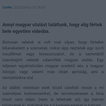
Csirke
|
2023 június 18. 08:30
Annyi magyar utalást találtunk, hogy alig fértek
bele egyetlen videóba.
Biztosan veletek is volt már olyan, hogy hirtelen
kikerekedett a szemetek, mikor épp néztetek egy sci-fi
mozifilmet vagy tévésorozatot, és a semmiből
szembejött veletek valamiféle magyar utalás. Egy
teljesen egyértelműen magyar eredetű név, a magyar
lobogó, vagy valami más olyan apróság, ami a
nemzetünkre utal.
Az alábbi videóban ezek közül szedtük össze a mi
személyes kedvenceinket, de természetesen a lista
most sem teljes (nem is lehetnek az), így bátran
bővítsétek ki, dobjátok be a ti kedvenceiteket is bátran!