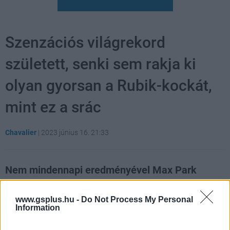
Szenzációs világrekord
született, senki sem rakja ki
olyan gyorsan a Rubik-kockát,
mint ez a srác
Chavalier
|
2023 június 16. 21:33
Nem mindennapi eredményével Max Park
bekerült a Guinness Rekordok Könyvébe.
www.gsplus.hu -
Do Not Process My Personal
Ismertség és népszerűség tekintetében nem sok
Information
magyar találmány kelhet versenyre Rubik Ernő térbeli