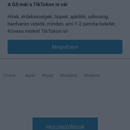
A GS már a TikTokon is vár
Hírek, érdekességek, tippek, ajánlók, unboxing,
hardveres videók, minden, ami 1-2 percbe belefér.
Kövess minket TikTokon is!
Megnézem
Címkék:
#gstv
#hype
#foodora
#hisense
Hozzászólások