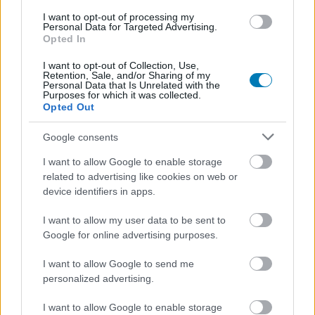
eredménnyel, amivel átadta a múltnak a kínai Jü-seng Tu
I want to opt-out of processing my
Personal Data for Targeted Advertising.
még 2018-ban felállított 3,47 másodperces rekordját. A
Opted In
kaliforniai Long Beachben megrendezett verseny
eredményét a Guinness is hitelesítette, és bekerült a
I want to opt-out of Collection, Use,
Retention, Sale, and/or Sharing of my
Rekordok Könyvébe.
Personal Data that Is Unrelated with the
Purposes for which it was collected.
Opted Out
Google consents
I want to allow Google to enable storage
related to advertising like cookies on web or
device identifiers in apps.
I want to allow my user data to be sent to
Google for online advertising purposes.
I want to allow Google to send me
personalized advertising.
Aki jobban meg szeretné ismerni Max Parkot, annak
I want to allow Google to enable storage