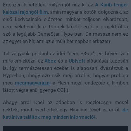
Egészen hihetetlen, milyen jól néz ki az
A Karib-tenger
kalózai rajongói film
, amin magyar alkotók dolgoznak, az
első kedvcsináló előzetes minket teljesen elvarázsolt,
nem véletlenül lesz többek között erről a projektről is
szó a legújabb GameStar Hype-ban. De messze nem ez
az egyetlen hír, ami az elmúlt hét napban érkezett.
Túl vagyunk például az idei "nem E3-on", és bőven van
mire emlékezni az
Xbox
és a
Ubisoft
előadásai kapcsán
is. Így természetesen ezeket is alaposan kivesézzük a
Hype-ban, ahogy szó esik még arról is, hogyan próbája
meg
megmagyarázni
a Flash-mozi rendezője a filmben
látott végtelenül gyenge CGI-t.
Ahogy arról Kaci az adásban is részletesen mesél
nektek, most nyerhettek egy Hisense tévét is, erről
ide
kattintva találtok meg minden információt
.