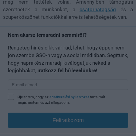
még nem tettétek volna. Amennyiben támogatni
szeretnétek a munkánkat, a
csatornatagság
és a
szuperköszönet funkciókkal erre is lehetőségetek van.
Nem akarsz lemaradni semmiről?
Rengeteg hír és cikk vár rád, lehet, hogy éppen nem
jön szembe GSO-n vagy a social médiában. Segítünk,
hogy naprakész maradj, kiválogatjuk neked a
legjobbakat,
iratkozz fel hírlevelünkre!
Kijelentem, hogy az
adatkezelési nyilatkozat
tartalmát
megismertem és azt elfogadom.
Feliratkozom