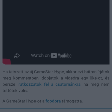
Ha tetszett az új GameStar Hype, akkor ezt bátran írjátok
meg kommentben, dobjatok a videóra egy like-ot, és
persze
iratkozzatok fel a csatornánkra
, ha még nem
tettétek volna.
A GameStar Hype-ot a
foodora
támogatta.