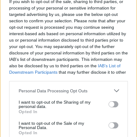
logikai játékával, az 1970-es évek végén világhódító
If you wish to opt-out of the sale, sharing to third parties, or
processing of your personal or sensitive information for
útjára indult Rubik-kockával. A százmilliós
targeted advertising by us, please use the below opt-out
nagyságrendben értékesített játék kirakásából (a cél
section to confirm your selection. Please note that after your
ugyebár az, hogy addig forgassuk a kocka elemeit, amíg
opt-out request is processed you may continue seeing
minden oldal egyszínű nem lesz) pedig a profik azóta is
interest-based ads based on personal information utilized by
szó szerint sportot űznek.
us or personal information disclosed to third parties prior to
your opt-out. You may separately opt-out of the further
Míg egy kezdő a legjobb esetben is hosszú percekig
disclosure of your personal information by third parties on the
IAB’s list of downstream participants. This information may
elmolyol a kockával (esetleg trükközik, és átragasztja a
also be disclosed by us to third parties on the
IAB’s List of
matricákat, ha olyan verzióval rendelkezik, mint én
Downstream Participants
that may further disclose it to other
gyerekkoromban), addig a legjobbaknak csak
third parties.
másodpercek kellenek a művelethez.
Please note that this website/app uses one or more Google
Personal Data Processing Opt Outs
services and may gather and store information including but
Közéjük tartozik a Max Park is, aki először hat éve
not limited to your visit or usage behaviour. You may click to
I want to opt-out of the Sharing of my
gyűjtötte be először a Rubik-kocka világbajnokának járó
personal data.
grant or deny consent to Google and its third-party tags to
elismerést. A most 21 éves srác a 4x4-es, az 5x5-ös, a
Opted In
use your data for below specified purposes in below Google
6x6-os és a 7x7-es bajnoki címek begyűjtése után a
consent section.
I want to opt-out of the Sale of my
királykategóriában, a 3x3-as kockák világában is felért a
Personal Data.
Opted In
csúcsra, méghozzá egy szenzációs 3,13 másodperces