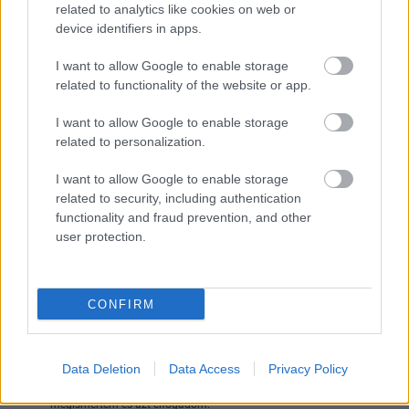
érdemes megnéznie a Netflixen 2020-ban bemutatott
related to analytics like cookies on web or
device identifiers in apps.
The Speed Cubers című dokumentumfilmet. Ebből
többek között kiderül, hogy kétéves korában
I want to allow Google to enable storage
autizmussal diagnosztizálták, és a szülei azért adták a
related to functionality of the website or app.
Rubik-kockát a kezébe, hogy egyszerre fejlesszék a
finommotorikus és a szociális készségeit, utóbbiakat a
I want to allow Google to enable storage
related to personalization.
versenyekben való részvétel útján.
I want to allow Google to enable storage
related to security, including authentication
Nem akarsz lemaradni semmiről?
functionality and fraud prevention, and other
user protection.
Rengeteg hír és cikk vár rád, lehet, hogy éppen nem
jön szembe GSO-n vagy a social médiában. Segítünk,
hogy naprakész maradj, kiválogatjuk neked a
CONFIRM
legjobbakat,
iratkozz fel hírlevelünkre!
Data Deletion
Data Access
Privacy Policy
Kijelentem, hogy az
adatkezelési nyilatkozat
tartalmát
megismertem és azt elfogadom.