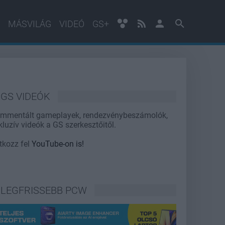
MÁSVILÁG
VIDEÓ
GS+
GS VIDEÓK
mmentált gameplayek, rendezvénybeszámolók,
kluzív videók a GS szerkesztőitől.
atkozz fel
YouTube-on is!
LEGFRISSEBB PCW