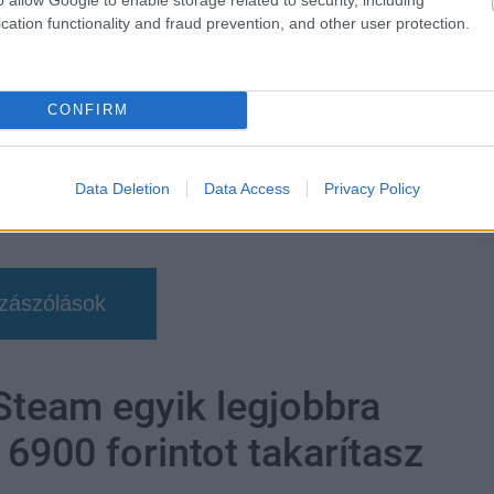
cher
#cyberpunk 2077
#gstv
cation functionality and fraud prevention, and other user protection.
CONFIRM
Data Deletion
Data Access
Privacy Policy
zászólások
Steam egyik legjobbra
, 6900 forintot takarítasz