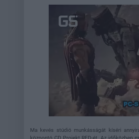
Loaded
:
Unmute
37.42%
Ma kevés stúdió munkásságát kíséri annyira
központó CD Projekt RED-ét. Az időközben má