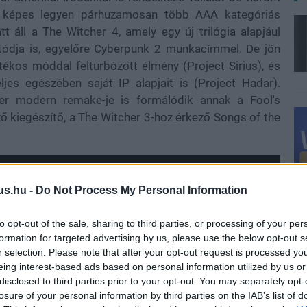
gy képes legyen párhuzamosan több AAA kategóriás
latt áll a The Witcher 4, amely egy új trilógia alapjául
utódja is, egyelőre Cyberpunk 2 munkacímmel. De jön
tékos móddal felturbózott élmény (Project Sirius), és
ljes egészében saját IP alapjait is (Project Hadar).
er modern remake-je is formálódik annak a Fool's
ő kiegészítő, a The Witcher 3-hoz érkező Songs of the
us.hu -
Do Not Process My Personal Information
to opt-out of the sale, sharing to third parties, or processing of your per
formation for targeted advertising by us, please use the below opt-out s
r selection. Please note that after your opt-out request is processed y
eing interest-based ads based on personal information utilized by us or
disclosed to third parties prior to your opt-out. You may separately opt-
losure of your personal information by third parties on the IAB’s list of