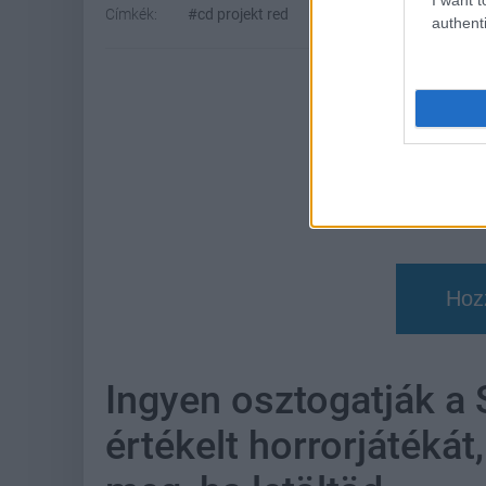
Címkék:
#cd projekt red
#cégtörténet
#the wit
authenti
Hoz
Ingyen osztogatják a 
értékelt horrorjátékát