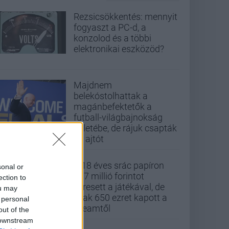
Rezsicsökkentés: mennyit
fogyaszt a PC-d, a
konzolod és a többi
elektronikai eszközöd?
Majdnem
belekóstolhattak a
magánbefektetők a
futball-világbajnokság
üzletébe, de rájuk csapták
az ajtót
A 18 éves srác papíron
sonal or
437 millió forintot
ection to
keresett a játékával, de
ou may
csak 650 ezret kapott a
 personal
Steamtől
out of the
 downstream