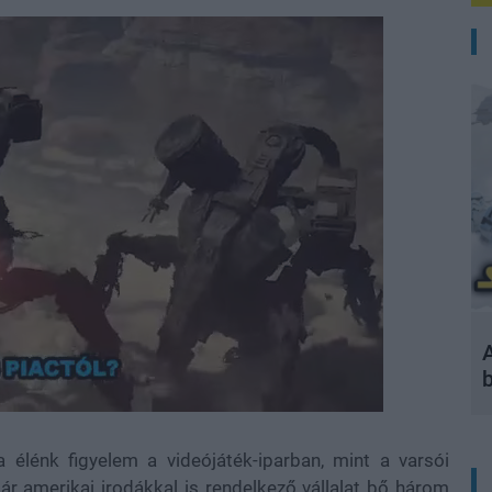
A
 élénk figyelem a videójáték-iparban, mint a varsói
r amerikai irodákkal is rendelkező vállalat bő három