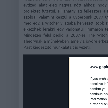
évtized alatt elég nagyra nőtt ahhoz, ho
projektet futtatni. Pillanatnyilag fejlesztés a
szolgál, valamint készül a Cyberpunk 2077 
még egy, a Witcher világába helyezett, többjá
elkezdték lerakni egy vadonatúj, immáron te
Mindezen felül pedig a 2007-es The Witch
Theorynak a műhelyében, amely a jövőre érkez
Past kiegészítő munkálatait is vezeti.
www.gspl
If you wish 
sensitive in
confirm you
continue se
information 
further disc