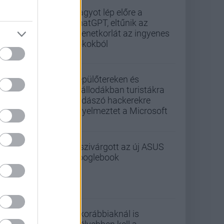
Nagyot lép előre a
ChatGPT, eltűnik az
üzenetkorlát az ingyenes
fiókokból
Repülőtereken és
szállodákban turistákra
vadászó hackerekre
figyelmeztet a Microsoft
Kiszivárgott az új ASUS
Googlebook
A korábbiaknál is