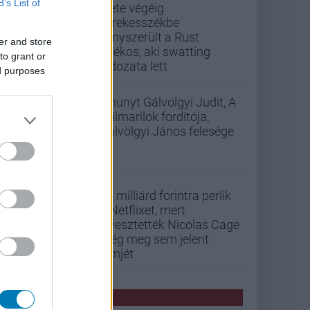
B’s List of
Élete végéig
kerekesszékbe
kényszerült a Rust
er and store
játékos, aki swatting
to grant or
áldozata lett
ed purposes
Elhunyt Gálvölgyi Judit, A
szilmarilok fordítója,
Gálvölgyi János felesége
33 milliárd forintra perlik
a Netflixet, mert
elvesztették Nicolas Cage
még meg sem jelent
filmjét
PCW HÍREK