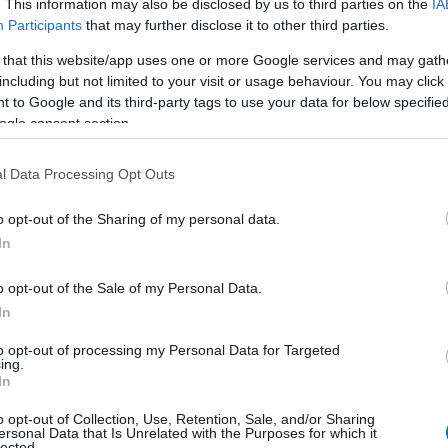
. This information may also be disclosed by us to third parties on the
IA
Participants
that may further disclose it to other third parties.
 that this website/app uses one or more Google services and may gath
including but not limited to your visit or usage behaviour. You may click 
 to Google and its third-party tags to use your data for below specifi
ogle consent section.
l Data Processing Opt Outs
o opt-out of the Sharing of my personal data.
In
lt, de kacskaringós is, ráadásul a csapatnak komoly
o opt-out of the Sale of my Personal Data.
Legújabb videónkban a CDPR 1994-ben indult történetén
In
t, kiindulva a kezdetektől, amelyeket a legkevésbé sem
zínűleg nem mindenki tudja, hogy az alapítók, Marcin
to opt-out of processing my Personal Data for Targeted
ing.
ásával kezdték, mielőtt lokalizációra nagy hangsúlyt
In
 volna.
o opt-out of Collection, Use, Retention, Sale, and/or Sharing
ersonal Data that Is Unrelated with the Purposes for which it
lected.