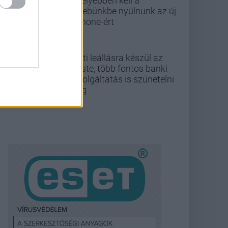
mélyebben kell a
zsebünkbe nyúlnunk az új
iPhone-ért
Esti leállásra készül az
Erste, több fontos banki
szolgáltatás is szünetelni
fog