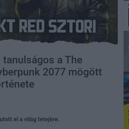
s tanulságos a The
Cyberpunk 2077 mögött
örténete
tott el a világ tetejére.