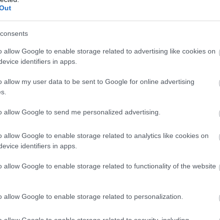
Out
fejlesztőstúdió létrehozásáról, Andrzej Spapkowski
tes GOG platform létrehozásáról, a trilógiává bővült
consents
i és üzleti sikerekről, valamint a Cyberpunk 2077
o allow Google to enable storage related to advertising like cookies on
állásáról és jövőjéről.
evice identifiers in apps.
i videós tartalmakról, akkor fontoljátok meg,
o allow my user data to be sent to Google for online advertising
 persze ne felejtsétek el megbirizgálni a csengettyűt
s.
támogatnátok is munkánkat, akkor azt megtehetitek a
ók révén. Minden ilyen kedvességért nagyon hálásak
to allow Google to send me personalized advertising.
o allow Google to enable storage related to analytics like cookies on
evice identifiers in apps.
o allow Google to enable storage related to functionality of the website
b hangulata – Jön a második forduló! (X)
sorozat.
o allow Google to enable storage related to personalization.
o allow Google to enable storage related to security, including