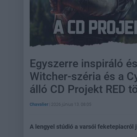
Egyszerre inspiráló é
Witcher-széria és a 
álló CD Projekt RED t
Chavalier
|
2026 június 13. 08:05
A lengyel stúdió a varsói feketepiacról ju