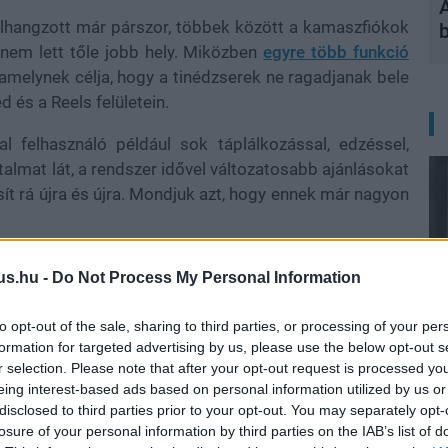
A
 elhangzott már párszor, többek között a kamaszfiókok
nem lett tőle jobb hely. Miközben
egyre több funkció
, amelynek célja, hogy a tinédzserek ne ragadjanak bele
d és a Reels felületein.
al felhasználó például sok táplálkozással, edzéssel,
almat lát, a rendszer idővel változatosabb ajánlásokat
ít rá újra és újra. Mondjuk azt, hogy ennek már nagyon
része éppen az ajánlórendszer működése.
Korábbi
us.hu -
Do Not Process My Personal Information
hoztak létre, és azt tapasztalták, hogy már egy-egy
 is elég lehetett ahhoz, hogy az Explore-felületet
to opt-out of the sale, sharing to third parties, or processing of your per
tett testeket mutató vagy más, érzékeny tartalmak
formation for targeted advertising by us, please use the below opt-out s
ogy önmagában minden esetben káros lenne az ilyen
r selection. Please note that after your opt-out request is processed y
algoritmus egyetlen érdeklődési jelből ismétlődő,
eing interest-based ads based on personal information utilized by us or
disclosed to third parties prior to your opt-out. You may separately opt-
losure of your personal information by third parties on the IAB’s list of