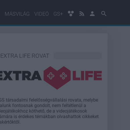
MÁSVILÁG
VIDEÓ
GS+
EXTRA LIFE ROVAT
GS társadalmi felelősségvállalási rovata, melybe
talunk fontosnak gondolt, nem feltétlenül a
deojátékokhoz köthető, de a videojátékosok
ámára is érdekes témákban olvashattok cikkeket
akértőktől.