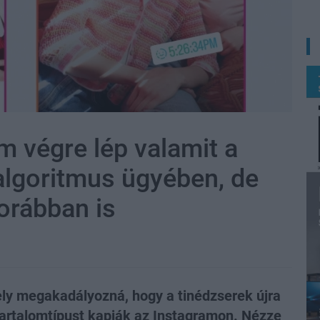
m végre lép valamit a
 algoritmus ügyében, de
korábban is
ely megakadályozná, hogy a tinédzserek újra
tartalomtípust kapják az Instagramon. Nézze