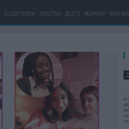
ELŐZETESEK
TESZTEK
[ÉLET]
#ESPORT
KRITIKA
A 
ál
vi
sz
sz