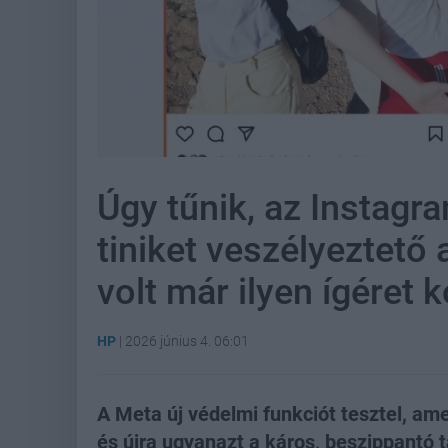
Úgy tűnik, az Instagra
tiniket veszélyeztető
volt már ilyen ígéret 
HP
|
2026 június 4. 06:01
A Meta új védelmi funkciót tesztel, am
és újra ugyanazt a káros, beszippantó 