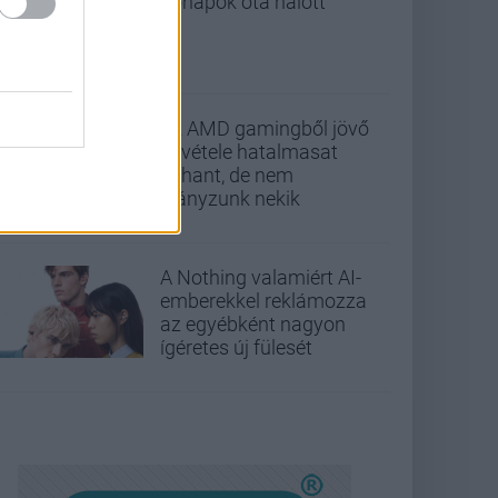
hónapok óta halott
Az AMD gamingből jövő
bevétele hatalmasat
zuhant, de nem
hiányzunk nekik
A Nothing valamiért AI-
emberekkel reklámozza
az egyébként nagyon
ígéretes új fülesét