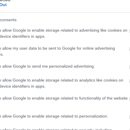
Out
68 százalékkal kevesebb felnőttesebb tartalmat láttak,
consents
az arány 96 százalék volt.
o allow Google to enable storage related to advertising like cookies on
atosan kezelni az ilyen számokat. Az Instagram tinikre
evice identifiers in apps.
 és a platformot különösen sok kritika érte a testkép,
ok körüli tartalmak miatt. A mostani lépés ezért nem
o allow my user data to be sent to Google for online advertising
s.
leti menüben, hanem annak beismerése is, hogy az
tot jelenthetnek. És lehet százalékokkal dobálózni, de
to allow Google to send me personalized advertising.
 azok csak 1-2 év múlva válhatnak talán érdemben
o allow Google to enable storage related to analytics like cookies on
evice identifiers in apps.
a gyakorlatban mennyire tudja felismerni a káros
nak az üzleti logikának, amely eddig éppen a minél
o allow Google to enable storage related to functionality of the website
ióink, most is arra épül.
o allow Google to enable storage related to personalization.
o allow Google to enable storage related to security, including