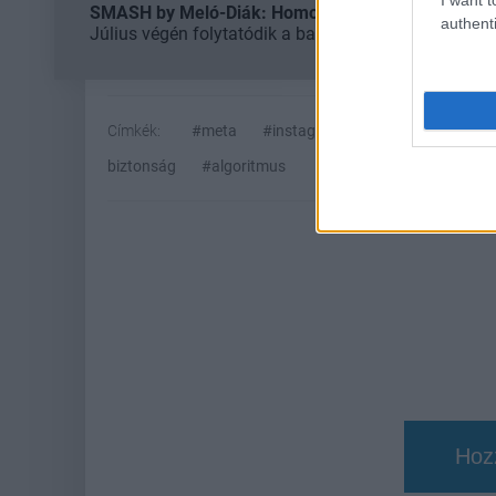
SMASH by Meló-Diák: Homok, zene és a nyár legjob
authenti
Július végén folytatódik a balatoni strandröplabda-
Címkék:
#meta
#instagram
#facebook
#me
biztonság
#algoritmus
Hoz