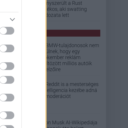
kényszerült a Rust
játékos, aki swatting
áldozata lett
PCW HÍREK
A BMW-tulajdonosok nem
örülnek, hogy egy
Pókember reklám
költözött milliós autóik
kijelzőire
A Reddit is a mesterséges
intelligencia kezébe adná
a moderációt
Elon Musk AI-Wikipediája