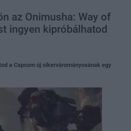
jön az Onimusha: Way of
t ingyen kipróbálhatod
hatod a Capcom új sikervárományosának egy