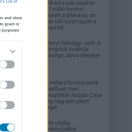
B’s List of
A 18 éves srác papíron
437 millió forintot
keresett a játékával, de
er and store
csak 650 ezret kapott a
to grant or
Steamtől
ed purposes
Elhunyt Gálvölgyi Judit, A
szilmarilok fordítója,
Gálvölgyi János felesége
33 milliárd forintra perlik
a Netflixet, mert
elvesztették Nicolas Cage
még meg sem jelent
filmjét
Élete végéig
kerekesszékbe