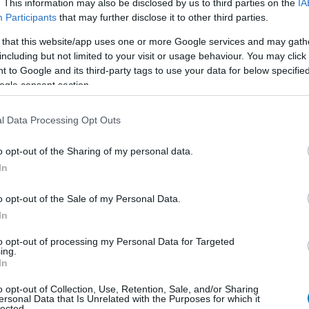
llem eléggé rá tud kattani az ilyesmire. Meg amúgy
. This information may also be disclosed by us to third parties on the
IA
Participants
that may further disclose it to other third parties.
 that this website/app uses one or more Google services and may gath
, hanem arról, hogy az Instagram megpróbálja megtörni
including but not limited to your visit or usage behaviour. You may click 
 to Google and its third-party tags to use your data for below specifi
ogle consent section.
g része. A Meta globálisan kiterjeszti a 13+ tartalmi
 a Messengeren is. Ez alapértelmezett beállításként
l Data Processing Opt Outs
almakkal, profilokkal, oldalakkal, csoportokkal és
t a funkció tavaly októberi indulása óta tízből kilenc
o opt-out of the Sharing of my personal data.
In
o opt-out of the Sale of my Personal Data.
In
gyre hatékonyabb eszköz lehet. Ez azoknak a szülőknek
to opt-out of processing my Personal Data for Targeted
rnyezetet szeretnének a gyereküknek. A Meta szerint ez
ing.
ren is elérhető lesz.
In
Alice nevű online biztonsági vállalat stressztesztelte az
o opt-out of Collection, Use, Retention, Sale, and/or Sharing
ersonal Data that Is Unrelated with the Purposes for which it
, és a Meta közlése szerint
lected.