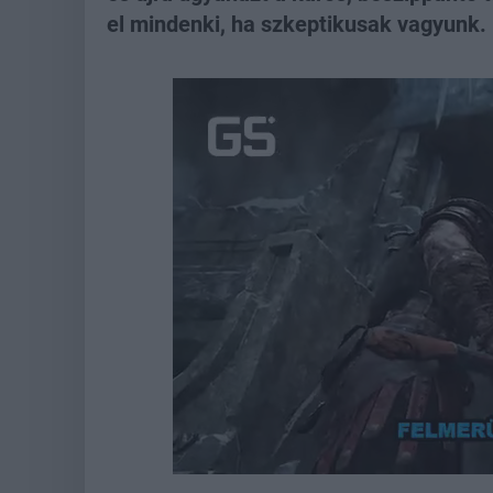
el mindenki, ha szkeptikusak vagyunk.
Loaded
:
Unmute
21.86%