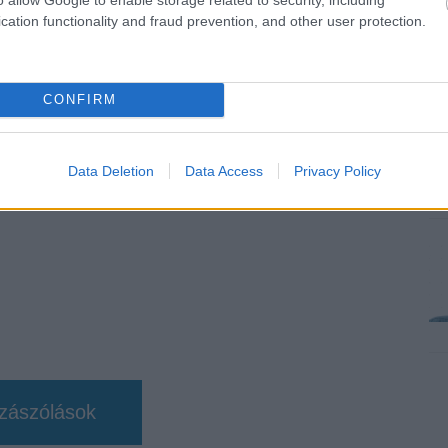
b hangulata – Jön a második forduló! (X)
cation functionality and fraud prevention, and other user protection.
sorozat.
CONFIRM
ssenger
#közösségi média
#tinédzserek
#online
Data Deletion
Data Access
Privacy Policy
zászólások