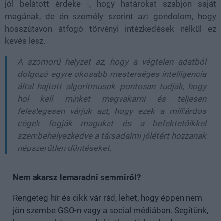
jól belátott érdeke -, hogy határokat szabjon saját
magának, de én személy szerint azt gondolom, hogy
hosszútávon átfogó törvényi intézkedések nélkül ez
kevés lesz.
A szomorú helyzet az, hogy a végtelen adatból
dolgozó egyre okosabb mesterséges intelligencia
által hajtott algoritmusok pontosan tudják, hogy
hol kell minket megvakarni és teljesen
feleslegesen várjuk azt, hogy ezek a milliárdos
cégek fogják magukat és a befektetőikkel
szembehelyezkedve a társadalmi jólétért hozzanak
népszerűtlen döntéseket.
Nem akarsz lemaradni semmiről?
Rengeteg hír és cikk vár rád, lehet, hogy éppen nem
jön szembe GSO-n vagy a social médiában. Segítünk,