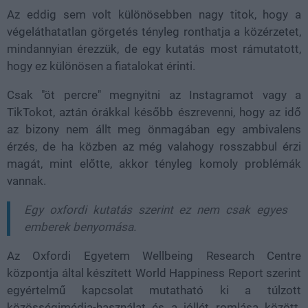
Az eddig sem volt különösebben nagy titok, hogy a
végeláthatatlan görgetés tényleg ronthatja a közérzetet,
mindannyian érezzük, de egy kutatás most rámutatott,
hogy ez különösen a fiatalokat érinti.
Csak "öt percre" megnyitni az Instagramot vagy a
TikTokot, aztán órákkal később észrevenni, hogy az idő
az bizony nem állt meg önmagában egy ambivalens
érzés, de ha közben az még valahogy rosszabbul érzi
magát, mint előtte, akkor tényleg komoly problémák
vannak.
Egy oxfordi kutatás szerint ez nem csak egyes
emberek benyomása.
Az Oxfordi Egyetem Wellbeing Research Centre
központja által készített
World Happiness Report
szerint
egyértelmű kapcsolat mutatható ki a
túlzott
közösségimédia-használat és a jóllét romlása között
.