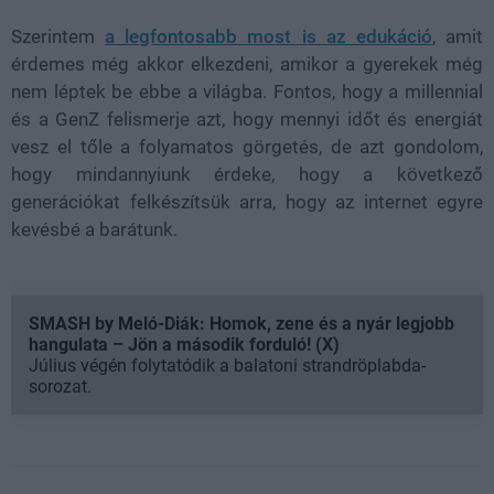
Szerintem
a legfontosabb most is az edukáció
, amit
érdemes még akkor elkezdeni, amikor a gyerekek még
nem léptek be ebbe a világba. Fontos, hogy a millennial
és a GenZ felismerje azt, hogy mennyi időt és energiát
vesz el tőle a folyamatos görgetés, de azt gondolom,
hogy mindannyiunk érdeke, hogy a következő
generációkat felkészítsük arra, hogy az internet egyre
kevésbé a barátunk.
SMASH by Meló-Diák: Homok, zene és a nyár legjobb
hangulata – Jön a második forduló! (X)
Július végén folytatódik a balatoni strandröplabda-
sorozat.