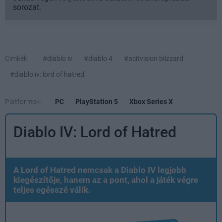
sorozat.
Címkék:
#diablo iv
#diablo 4
#acitvision blizzard
#diablo iv: lord of hatred
Platformok:
PC
PlayStation 5
Xbox Series X
Diablo IV: Lord of Hatred
A Lord of Hatred nemcsak a Diablo IV legjobb
kiegészítője, hanem az a pont, ahol a játék végre
teljes egésszé válik.