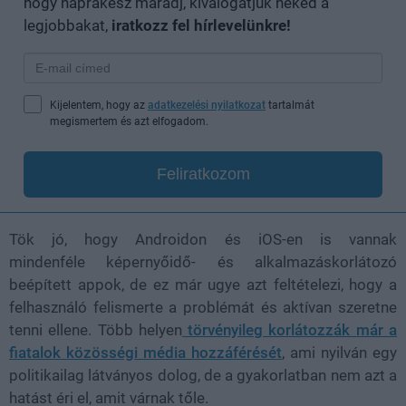
hogy naprakész maradj, kiválogatjuk neked a
legjobbakat,
iratkozz fel hírlevelünkre!
Kijelentem, hogy az
adatkezelési nyilatkozat
tartalmát
megismertem és azt elfogadom.
Feliratkozom
Tök jó, hogy Androidon és iOS-en is vannak
mindenféle
képernyőidő- és alkalmazáskorlátozó
beépített appok, de ez már ugye azt feltételezi, hogy a
felhasználó felismerte a problémát és aktívan szeretne
tenni ellene. Több helyen
törvényileg korlátozzák már a
fiatalok közösségi média hozzáférését
, ami nyilván egy
politikailag látványos dolog, de a gyakorlatban nem azt a
hatást éri el, amit várnak tőle.