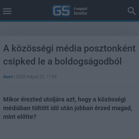
A közösségi média posztonként
csipked le a boldogságodból
daev
|
2026 május 25. 11:05
Mikor érezted utoljára azt, hogy a közösségi
médiában töltött idő után jobban érzed magad,
mint előtte?
Loaded
:
Unmute
39.10%