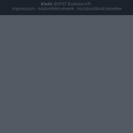
Kiadó:
BDPST Business Kft.
Impresszum
-
Adatvédelmi elveink
-
Hozzászólások kezelése