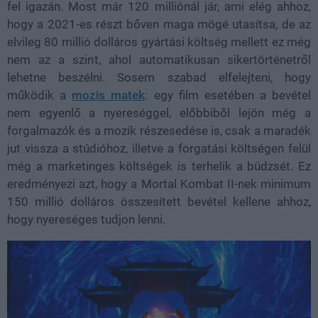
fel igazán. Most már 120 milliónál jár, ami elég ahhoz,
hogy a 2021-es részt bőven maga mögé utasítsa, de az
elvileg 80 millió dolláros gyártási költség mellett ez még
nem az a szint, ahol automatikusan sikertörténetről
lehetne beszélni. Sosem szabad elfelejteni, hogy
működik a
mozis matek
: egy film esetében a bevétel
nem egyenlő a nyereséggel, előbbiből lejön még a
forgalmazók és a mozik részesedése is, csak a maradék
jut vissza a stúdióhoz, illetve a forgatási költségen felül
még a marketinges költségek is terhelik a büdzsét. Ez
eredményezi azt, hogy a Mortal Kombat II-nek minimum
150 millió dolláros összesített bevétel kellene ahhoz,
hogy nyereséges tudjon lenni.