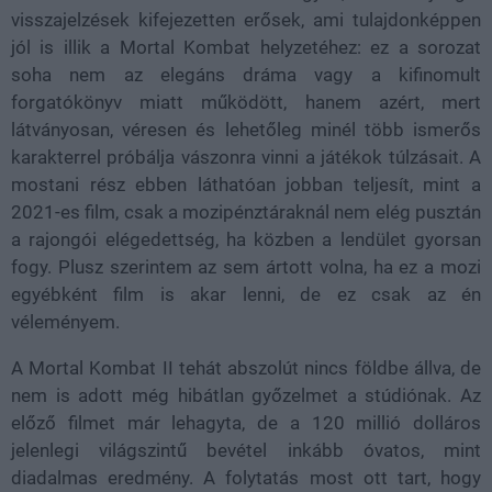
visszajelzések kifejezetten erősek, ami tulajdonképpen
jól is illik a Mortal Kombat helyzetéhez: ez a sorozat
soha nem az elegáns dráma vagy a kifinomult
forgatókönyv miatt működött, hanem azért, mert
látványosan, véresen és lehetőleg minél több ismerős
karakterrel próbálja vászonra vinni a játékok túlzásait. A
mostani rész ebben láthatóan jobban teljesít, mint a
2021-es film, csak a mozipénztáraknál nem elég pusztán
a rajongói elégedettség, ha közben a lendület gyorsan
fogy. Plusz szerintem az sem ártott volna, ha ez a mozi
egyébként film is akar lenni, de ez csak az én
véleményem.
A Mortal Kombat II tehát abszolút nincs földbe állva, de
nem is adott még hibátlan győzelmet a stúdiónak. Az
előző filmet már lehagyta, de a 120 millió dolláros
jelenlegi világszintű bevétel inkább óvatos, mint
diadalmas eredmény. A folytatás most ott tart, hogy