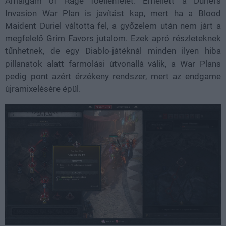
Amalgam of Rage főellenfelet. Emellett a Duriel's
Invasion War Plan is javítást kap, mert ha a Blood
Maident Duriel váltotta fel, a győzelem után nem járt a
megfelelő Grim Favors jutalom. Ezek apró részleteknek
tűnhetnek, de egy Diablo-játéknál minden ilyen hiba
pillanatok alatt farmolási útvonallá válik, a War Plans
pedig pont azért érzékeny rendszer, mert az endgame
újramixelésére épül.