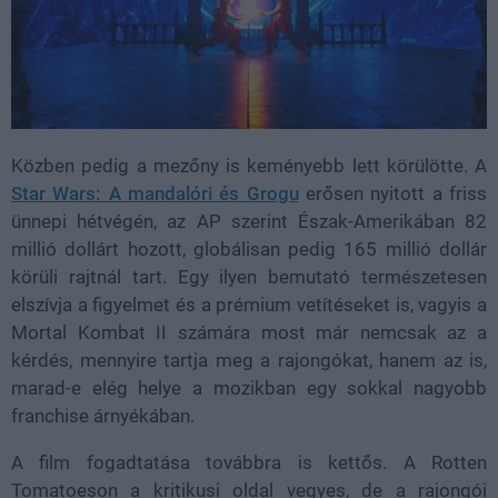
Közben pedig a mezőny is keményebb lett körülötte. A
Star Wars: A mandalóri és Grogu
erősen nyitott a friss
ünnepi hétvégén, az AP szerint Észak-Amerikában 82
millió dollárt hozott, globálisan pedig 165 millió dollár
körüli rajtnál tart. Egy ilyen bemutató természetesen
elszívja a figyelmet és a prémium vetítéseket is, vagyis a
Mortal Kombat II számára most már nemcsak az a
kérdés, mennyire tartja meg a rajongókat, hanem az is,
marad-e elég helye a mozikban egy sokkal nagyobb
franchise árnyékában.
A film fogadtatása továbbra is kettős. A Rotten
Tomatoeson a kritikusi oldal vegyes, de a rajongói