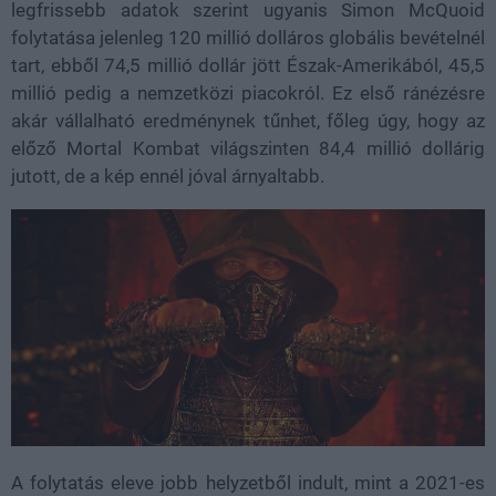
legfrissebb adatok szerint ugyanis Simon McQuoid
folytatása jelenleg 120 millió dolláros globális bevételnél
tart, ebből 74,5 millió dollár jött Észak-Amerikából, 45,5
millió pedig a nemzetközi piacokról. Ez első ránézésre
akár vállalható eredménynek tűnhet, főleg úgy, hogy az
előző Mortal Kombat világszinten 84,4 millió dollárig
jutott, de a kép ennél jóval árnyaltabb.
A folytatás eleve jobb helyzetből indult, mint a 2021-es