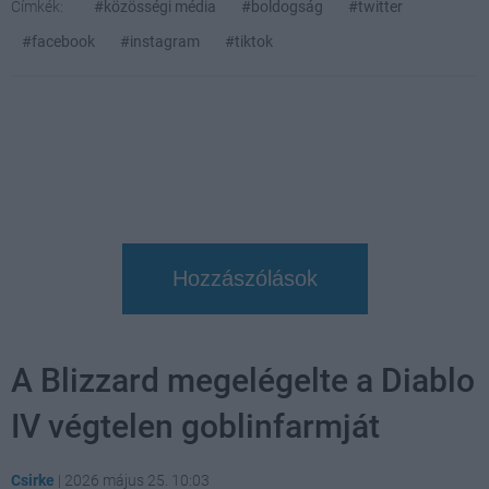
Címkék:
#közösségi média
#boldogság
#twitter
#facebook
#instagram
#tiktok
Hozzászólások
A Blizzard megelégelte a Diablo
IV végtelen goblinfarmját
Csirke
|
2026 május 25. 10:03