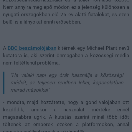
Nem annyira meglepő módon ez a jelenség különösen a
nyugati országokban élő
25 év alatti fiatalokat
, és ezen
belül is a lányokat érinti erősebben.
A
BBC beszámolójában
kitérnek egy
Michael Plant nevű
kutatóra is, aki szerint
önmagában a közösségi média
nem feltétlenül probléma.
"Ha valaki napi egy órát használja a közösségi
médiát, az teljesen rendben lehet, kapcsolatban
marad másokkal"
- mondta, majd hozzátette, hogy a gond valójában ott
kezdődik, amikor a használat mértéke ennél
magasabbra ugrik. A kutatás szerint minél több időt
töltenek az emberek ezeken a platformokon, annál
nagyobb eséllyel romlik a közérzetük.