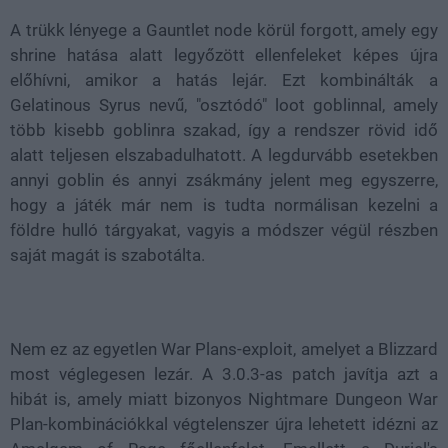
A trükk lényege a Gauntlet node körül forgott, amely egy
shrine hatása alatt legyőzött ellenfeleket képes újra
előhívni, amikor a hatás lejár. Ezt kombinálták a
Gelatinous Syrus nevű, "osztódó" loot goblinnal, amely
több kisebb goblinra szakad, így a rendszer rövid idő
alatt teljesen elszabadulhatott. A legdurvább esetekben
annyi goblin és annyi zsákmány jelent meg egyszerre,
hogy a játék már nem is tudta normálisan kezelni a
földre hulló tárgyakat, vagyis a módszer végül részben
saját magát is szabotálta.
Nem ez az egyetlen War Plans-exploit, amelyet a Blizzard
most véglegesen lezár. A 3.0.3-as patch javítja azt a
hibát is, amely miatt bizonyos Nightmare Dungeon War
Plan-kombinációkkal végtelenszer újra lehetett idézni az