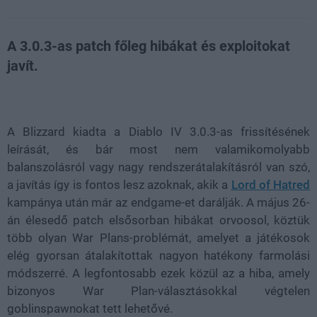
A 3.0.3-as patch főleg hibákat és exploitokat
javít.
Loaded
:
Unmute
21.86%
A Blizzard kiadta a Diablo IV 3.0.3-as frissítésének
leírását, és bár most nem valamikomolyabb
balanszolásról vagy nagy rendszerátalakításról van szó,
a javítás így is fontos lesz azoknak, akik a
Lord of Hatred
kampánya után már az endgame-et darálják. A május 26-
án élesedő patch elsősorban hibákat orvoosol, köztük
több olyan War Plans-problémát, amelyet a játékosok
elég gyorsan átalakítottak nagyon hatékony farmolási
módszerré. A legfontosabb ezek közül az a hiba, amely
bizonyos War Plan-választásokkal végtelen
goblinspawnokat tett lehetővé.