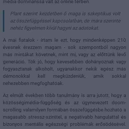
média dominánssá vált az online térben.
Plant szerint kezdetben ő maga is szkeptikus volt
az összefüggéssel kapcsolatban, de mára szerinte
nehéz figyelmen kívül hagyni az adatokat.
A mai fiatalok - írtam le ezt, hogy mindenképpen 210
évesnek érezzem magam - sok szempontból nagyon
más mintákat követnek, mint mi, vagy az előttünk lévő
generáció. Tök jó, hogy kevesebben dohányoznak vagy
fogyasztanak alkoholt, ugyanakkor nekik egész más
démonokkal kell megküzdeniük, amik sokkal
nehezebben megfoghatóak.
Az elmúlt években több tanulmány is arra jutott, hogy a
közösségimédia-függőség és az úgynevezett doom-
scrolling
valamilyen formában összefüggésbe hozható a
magasabb stressz-szinttel, a negatívabb hangulattal és
bizonyos mentális egészségi problémák erősödésével.