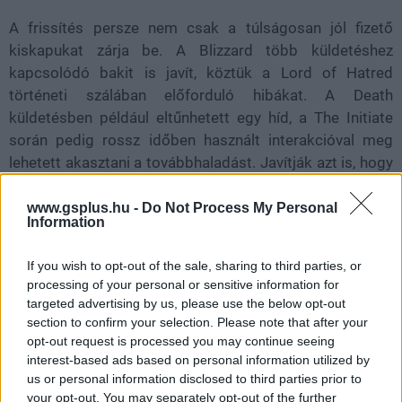
A frissítés persze nem csak a túlságosan jól fizető
kiskapukat zárja be. A Blizzard több küldetéshez
kapcsolódó bakit is javít, köztük a Lord of Hatred
történeti szálában előforduló hibákat. A Death
küldetésben például eltűnhetett egy híd, a The Initiate
során pedig rossz időben használt interakcióval meg
lehetett akasztani a továbbhaladást. Javítják azt is, hogy
a Fortune's Fool jelölői eltűnhettek teleportálás után, a
Vessel of Hatredhez tartozó Scales of History
www.gsplus.hu -
Do Not Process My Personal
Information
mellékküldetés pedig eddig olyan Elixirt kért, amelyet a
nagy fejlődési rendszerátalakítás után már kivettek a
If you wish to opt-out of the sale, sharing to third parties, or
játékból. A patch után ezt a feladatot is be lehet majd
processing of your personal or sensitive information for
fejezni.
targeted advertising by us, please use the below opt-out
section to confirm your selection. Please note that after your
A jutalmak és tárgyak terén is több bosszantó hiba kap
opt-out request is processed you may continue seeing
javítást. A magasabb Torment-szinteken az Obol-zsákok
interest-based ads based on personal information utilized by
kevesebbet adtak a tervezettnél, Varshan ládái nem a
us or personal information disclosed to third parties prior to
your opt-out. You may separately opt-out of the further