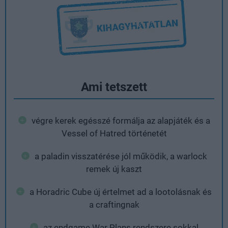
Ami tetszett
végre kerek egésszé formálja az alapjáték és a
Vessel of Hatred történetét
a paladin visszatérése jól működik, a warlock
remek új kaszt
a Horadric Cube új értelmet ad a lootolásnak és
a craftingnak
az endgame War Plans rendszere sokkal