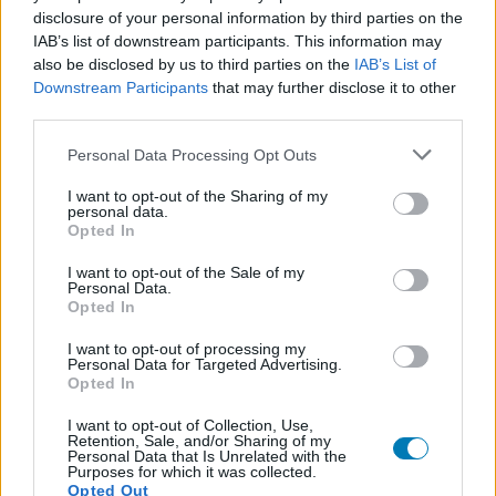
megfelelő egyedi tárgyakat dobták, Belial's Lair of Runes
disclosure of your personal information by third parties on the
pedig Torment 6 alatt rosszul kezelte a rúnaesélyeket. A
IAB’s list of downstream participants. This information may
Blizzard emellett javítja azt is, hogy egyes unique tárgyak
also be disclosed by us to third parties on the
IAB’s List of
a szándékoltnál ritkábban vagy egyáltalán nem estek a
Downstream Participants
that may further disclose it to other
hozzájuk rendelt bossoktól, illetve egy Hardcore-
third parties.
karaktereknél előforduló hibát, amely miatt Mythic
Please note that this website/app uses one or more Google
Personal Data Processing Opt Outs
Unique Cache megnyitásakor elmaradhatott a tárgy
services and may gather and store information including but
kipottyanása.
not limited to your visit or usage behaviour. You may click to
I want to opt-out of the Sharing of my
personal data.
grant or deny consent to Google and its third-party tags to
Opted In
use your data for below specified purposes in below Google
consent section.
I want to opt-out of the Sale of my
Personal Data.
Opted In
I want to opt-out of processing my
Personal Data for Targeted Advertising.
Opted In
I want to opt-out of Collection, Use,
Retention, Sale, and/or Sharing of my
Personal Data that Is Unrelated with the
Purposes for which it was collected.
Opted Out