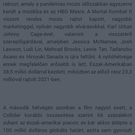
reboot, amely a pandémiás mozis időszakban egyszerre
került a mozikba és az HBO Maxra. A Mortal Kombat II
viszont rendes mozis rajtot kapott, nagyobb
marketinggel, nyilván nagyobb elvárásokkal, Karl Urban
Johnny Cage-ével, valamint a visszatérő
szereplőgárdával, amelyben Jessica McNamee, Josh
Lawson, Ludi Lin, Mehcad Brooks, Lewis Tan, Tadanobu
Asano és Hiroyuki Sanada is újra feltűnt. A nyitóhétvége
ennek megfelelően erősebb is lett, Észak-Amerikában
38,5 millió dollárral kezdett, miközben az előző rész 23,3
millióval rajtolt 2021-ben.
A második hétvégén azonban a film nagyot esett, a
Collider korábbi összesítése szerint 66 százalékot
zuhant az észak-amerikai piacon, és bár akkor átlépte a
100 millió dolláros globális határt, azóta sem gyorsult