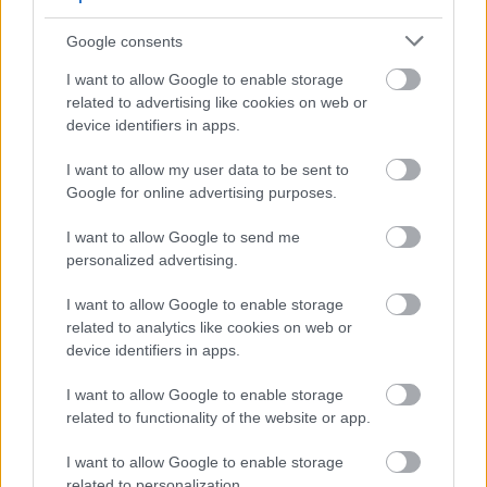
A kasztokat érintő változások most inkább
Google consents
hibajavítások, nem nerfek vagy buffok. A varázslónál
I want to allow Google to enable storage
például javítják, hogy az Oculus nem adta meg
related to advertising like cookies on web or
megfelelően a sebzés- és töltési idő bónuszát a
device identifiers in apps.
következő varázslatra, a Meteor Enchantment többször
is aktiválhatott Overpower-hatásokat egyetlen
I want to allow my user data to be sent to
Google for online advertising purposes.
elsütésnél, a Ball Lightning robbanásai pedig nem
skálázódtak helyesen a sebzésfejlesztésekkel. A Rogue,
I want to allow Google to send me
a Necromancer és a Barbarian is kap kisebb javításokat,
personalized advertising.
de a jegyzetek alapján a Blizzard most nem nyúlt bele
látványosan az aktuális metában működő buildekbe.
I want to allow Google to enable storage
related to analytics like cookies on web or
device identifiers in apps.
Nem akarsz lemaradni semmiről?
I want to allow Google to enable storage
Rengeteg hír és cikk vár rád, lehet, hogy éppen nem
related to functionality of the website or app.
jön szembe GSO-n vagy a social médiában. Segítünk,
I want to allow Google to enable storage
hogy naprakész maradj, kiválogatjuk neked a
related to personalization.