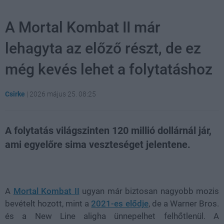
A Mortal Kombat II már
lehagyta az előző részt, de ez
még kevés lehet a folytatáshoz
Csirke
|
2026 május 25. 08:25
A folytatás világszinten 120 millió dollárnál jár,
ami egyelőre sima veszteséget jelentene.
Loaded
:
Unmute
21.86%
A
Mortal Kombat II
ugyan már biztosan nagyobb mozis
bevételt hozott, mint a
2021-es elődje
, de a Warner Bros.
és a New Line aligha ünnepelhet felhőtlenül. A