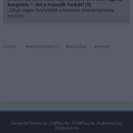
hangulata – Jön a második forduló! (X)
Július végén folytatódik a balatoni strandröplabda-
sorozat.
Címkék:
#mortal kombat 2
#karl urban
#warner
ComputerTrends.hu
|
GSPlus.hu
|
PCWPlus.hu
|
Puliwood.hu
|
Zoldpalya.hu