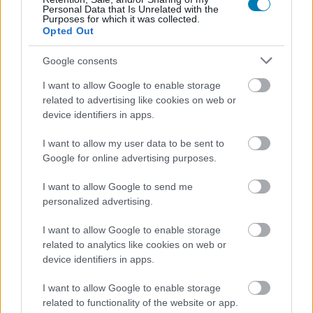
Personal Data that Is Unrelated with the
Címkék:
#lego
#guinness-rekorderd
#fredrick oliver
Purposes for which it was collected.
Opted Out
Google consents
I want to allow Google to enable storage
related to advertising like cookies on web or
device identifiers in apps.
I want to allow my user data to be sent to
Google for online advertising purposes.
Hozzászólások
I want to allow Google to send me
personalized advertising.
Olyan szép képeket kaptunk a
I want to allow Google to enable storage
related to analytics like cookies on web or
Final Fantasy VII: Revelationből,
device identifiers in apps.
hogy leszámolhatod rajtuk
I want to allow Google to enable storage
related to functionality of the website or app.