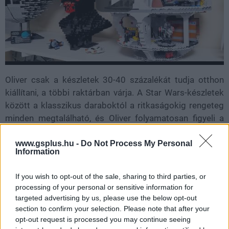
Oliver csak a készletek 30-40 százalékát tudja otthon
kiállítani, a többi raktárban várja. A Star Wars-készletek
között a klasszikus daraboktól a ritkaságokig rengeteg
minden megtalálható, és Oliver folyamatosan figyeli a
Facebook Marketplace-t, az eBayt, valamint a gyűjtői
közösségekben terjedő híreket, hátha újabb hiányzó
www.gsplus.hu -
Do Not Process My Personal
Information
darab bukkan fel. Külön vágyálma egyébként egy tömör
arany Boba Fett.
If you wish to opt-out of the sale, sharing to third parties, or
processing of your personal or sensitive information for
A Guinness cikke szerint Oliver számára a LEGO egyik
targeted advertising by us, please use the below opt-out
vonzereje a kreativitás, a másik a képzelet. Úgy látja, az
section to confirm your selection. Please note that after your
emberek felnőttként sokszor elveszítik ezt, a kockák
opt-out request is processed you may continue seeing
viszont segítenek életben tartani. Ez nem különösebben