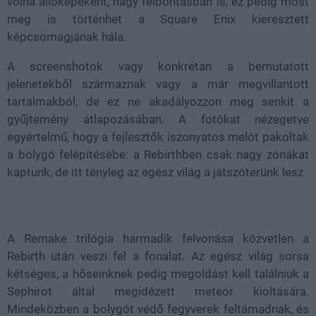
volna állóképéként, nagy felbontásban is, ez pedig most
meg is történhet a Square Enix kieresztett
képcsomagjának hála.
A screenshotok vagy konkrétan a bemutatott
jelenetekből származnak vagy a már megvillantott
tartalmakból, de ez ne akadályozzon meg senkit a
gyűjtemény átlapozásában. A fotókat nézegetve
egyértelmű, hogy a fejlesztők iszonyatos melót pakoltak
a bolygó felépítésébe: a Rebirthben csak nagy zónákat
kaptunk, de itt tényleg az egész világ a játszóterünk lesz.
A Remake trilógia harmadik felvonása közvetlen a
Rebirth után veszi fel a fonalat. Az egész világ sorsa
kétséges, a hőseinknek pedig megoldást kell találniuk a
Sephirot által megidézett meteor kioltására.
Mindeközben a bolygót védő fegyverek feltámadnak, és