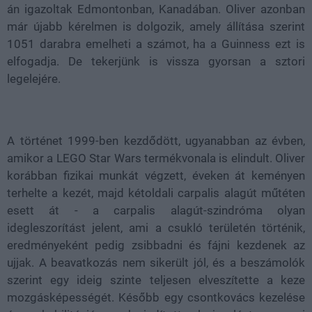
án igazoltak Edmontonban, Kanadában. Oliver azonban
már újabb kérelmen is dolgozik, amely állítása szerint
1051 darabra emelheti a számot, ha a Guinness ezt is
elfogadja. De tekerjünk is vissza gyorsan a sztori
legelejére.
A történet 1999-ben kezdődött, ugyanabban az évben,
amikor a LEGO Star Wars termékvonala is elindult. Oliver
korábban fizikai munkát végzett, éveken át keményen
terhelte a kezét, majd kétoldali carpalis alagút műtéten
esett át - a carpalis alagút-szindróma olyan
idegleszorítást jelent, ami a csukló területén történik,
eredményeként pedig zsibbadni és fájni kezdenek az
ujjak. A beavatkozás nem sikerült jól, és a beszámolók
szerint egy ideig szinte teljesen elveszítette a keze
mozgásképességét. Később egy csontkovács kezelése