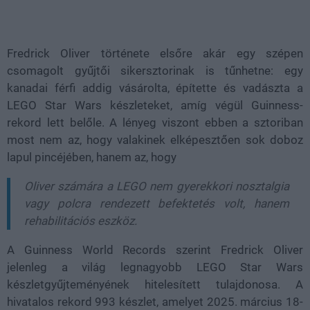
Loaded
:
Unmute
37.42%
Fredrick Oliver története elsőre akár egy szépen
csomagolt gyűjtői sikersztorinak is tűnhetne: egy
kanadai férfi addig vásárolta, építette és vadászta a
LEGO Star Wars készleteket, amíg végül Guinness-
rekord lett belőle. A lényeg viszont ebben a sztoriban
most nem az, hogy valakinek elképesztően sok doboz
lapul pincéjében, hanem az, hogy
Oliver számára a LEGO nem gyerekkori nosztalgia
vagy polcra rendezett befektetés volt, hanem
rehabilitációs eszköz.
A Guinness World Records szerint Fredrick Oliver
jelenleg a világ legnagyobb LEGO Star Wars
készletgyűjteményének hitelesített tulajdonosa. A
hivatalos rekord 993 készlet, amelyet 2025. március 18-