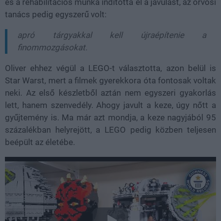
és a rehabilitációs munka indította el a javulást, az orvosi
tanács pedig egyszerű volt:
apró tárgyakkal kell újraépítenie a
finommozgásokat.
Oliver ehhez végül a LEGO-t választotta, azon belül is
Star Warst, mert a filmek gyerekkora óta fontosak voltak
neki. Az első készletből aztán nem egyszeri gyakorlás
lett, hanem szenvedély. Ahogy javult a keze, úgy nőtt a
gyűjtemény is. Ma már azt mondja, a keze nagyjából 95
százalékban helyrejött, a LEGO pedig közben teljesen
beépült az életébe.