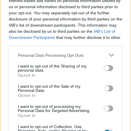
interest-based ads based on personal information utilized by
bonyolult gondolat, de az ő esetében szó szerint is
us or personal information disclosed to third parties prior to
your opt-out. You may separately opt-out of the further
értelmet nyer. Nála az építés nemcsak kikapcsolódás
disclosure of your personal information by third parties on the
volt, hanem apró, ismétlődő mozdulatokból álló út vissza
IAB’s list of downstream participants. This information may
egy olyan képességhez, amelyet egy időre elveszített.
also be disclosed by us to third parties on the
IAB’s List of
Downstream Participants
that may further disclose it to other
Fredrick Oliver ma már világrekorder, de ennél
third parties.
fontosabb, hogy a keze újra működik. Ki tudja, talán a
Please note that this website/app uses one or more Google
Personal Data Processing Opt Outs
Star Wars mellett lecsap egyszer
minden idők
services and may gather and store information including but
legnagyobb LEGO készletére
is.
not limited to your visit or usage behaviour. You may click to
I want to opt-out of the Sharing of my
personal data.
grant or deny consent to Google and its third-party tags to
Opted In
use your data for below specified purposes in below Google
consent section.
I want to opt-out of the Sale of my
SMASH by Meló-Diák: Homok, zene és a nyár legjobb
Personal Data.
hangulata – Jön a második forduló! (X)
Opted In
Július végén folytatódik a balatoni strandröplabda-
sorozat.
I want to opt-out of processing my
Personal Data for Targeted Advertising.
Opted In
I want to opt-out of Collection, Use,
Retention, Sale, and/or Sharing of my