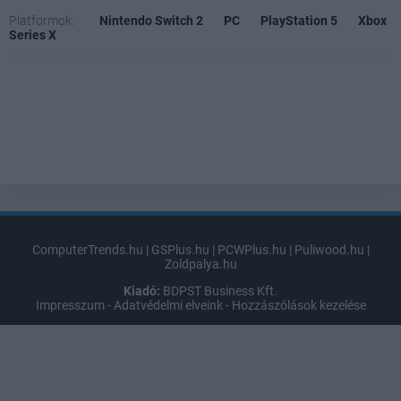
Platformok:
Nintendo Switch 2
PC
PlayStation 5
Xbox
Series X
ComputerTrends.hu
|
GSPlus.hu
|
PCWPlus.hu
|
Puliwood.hu
|
Zoldpalya.hu
Kiadó:
BDPST Business Kft.
Impresszum
-
Adatvédelmi elveink
-
Hozzászólások kezelése