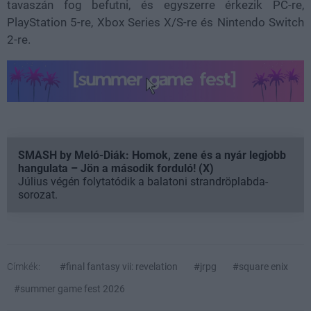
tavaszán fog befutni, és egyszerre érkezik PC-re,
PlayStation 5-re, Xbox Series X/S-re és Nintendo Switch
2-re.
SMASH by Meló-Diák: Homok, zene és a nyár legjobb
hangulata – Jön a második forduló! (X)
Július végén folytatódik a balatoni strandröplabda-
sorozat.
Címkék:
#final fantasy vii: revelation
#jrpg
#square enix
#summer game fest 2026