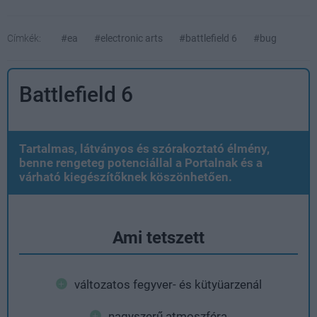
Címkék:
#ea
#electronic arts
#battlefield 6
#bug
Battlefield 6
Tartalmas, látványos és szórakoztató élmény,
benne rengeteg potenciállal a Portalnak és a
várható kiegészítőknek köszönhetően.
Ami tetszett
változatos fegyver- és kütyüarzenál
nagyszerű atmoszféra