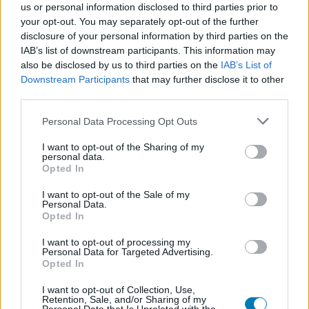
us or personal information disclosed to third parties prior to
your opt-out. You may separately opt-out of the further
disclosure of your personal information by third parties on the
IAB’s list of downstream participants. This information may
also be disclosed by us to third parties on the
IAB’s List of
Downstream Participants
that may further disclose it to other
third parties.
Hozzászólások
Please note that this website/app uses one or more Google
Personal Data Processing Opt Outs
services and may gather and store information including but
not limited to your visit or usage behaviour. You may click to
I want to opt-out of the Sharing of my
personal data.
grant or deny consent to Google and its third-party tags to
Óvatosan ugráljatok a
Opted In
use your data for below specified purposes in below Google
consent section.
I want to opt-out of the Sale of my
Battlefield 6-ban, mert még
Personal Data.
Opted In
kitörik a térdetek
I want to opt-out of processing my
Personal Data for Targeted Advertising.
Opted In
Rixon
|
2025 november 5. 08:49
I want to opt-out of Collection, Use,
Retention, Sale, and/or Sharing of my