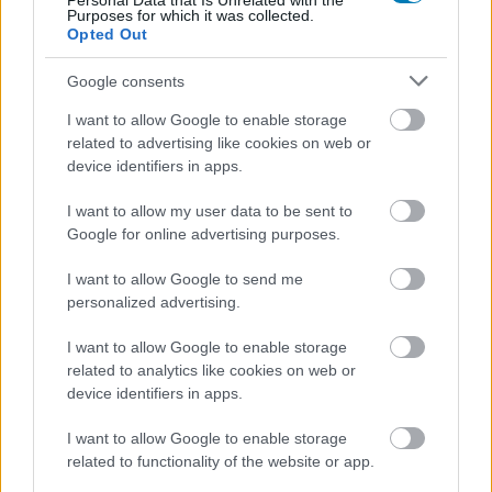
Personal Data that Is Unrelated with the
Furcsa hiba okoz véletlenszerű halálokat az EA
Purposes for which it was collected.
Opted Out
új shooterében.
Google consents
Loaded
:
Unmute
37.84%
I want to allow Google to enable storage
Ha van idegesítő hiba egy játékban, különösen egy
related to advertising like cookies on web or
device identifiers in apps.
multiplayer címben, akkor az az indokolatlan elhalálozás.
Egy furcsa, ám annál bosszantóbb hiba most éppen ezt
I want to allow my user data to be sent to
okozza a Battlefield 6-ban: a játékosok véletlenszerűen
Google for online advertising purposes.
halnak meg, leggyakrabban egy egyszerű ugrás után. A
I want to allow Google to send me
fejlesztők már beazonosították a problémát, és
personalized advertising.
javításon dolgoznak.
I want to allow Google to enable storage
DICE The only dev's in history to hate movement
related to analytics like cookies on web or
so much that you now die from jumping. this game
device identifiers in apps.
is shambles.
pic.twitter.com/CTBEwxawSb
— Dynamic (@Dynamicyhx)
November 2, 2025
I want to allow Google to enable storage
related to functionality of the website or app.
A bug különösen akkor jelentkezik, amikor a játékos