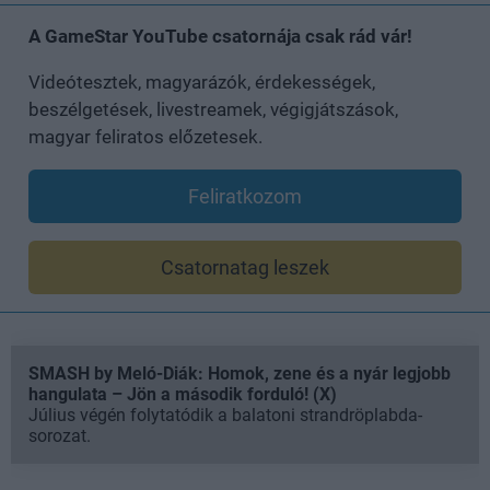
A GameStar YouTube csatornája csak rád vár!
Videótesztek, magyarázók, érdekességek,
beszélgetések, livestreamek, végigjátszások,
magyar feliratos előzetesek.
Feliratkozom
Csatornatag leszek
SMASH by Meló-Diák: Homok, zene és a nyár legjobb
hangulata – Jön a második forduló! (X)
Július végén folytatódik a balatoni strandröplabda-
sorozat.