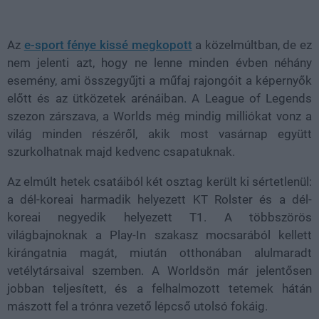
Loaded
:
Unmute
21.86%
Az
e-sport fénye kissé megkopott
a közelmúltban, de ez
nem jelenti azt, hogy ne lenne minden évben néhány
esemény, ami összegyűjti a műfaj rajongóit a képernyők
előtt és az ütközetek arénáiban. A League of Legends
szezon zárszava, a Worlds még mindig milliókat vonz a
világ minden részéről, akik most vasárnap együtt
szurkolhatnak majd kedvenc csapatuknak.
Az elmúlt hetek csatáiból két osztag került ki sértetlenül:
a dél-koreai harmadik helyezett KT Rolster és a dél-
koreai negyedik helyezett T1. A többszörös
világbajnoknak a Play-In szakasz mocsarából kellett
kirángatnia magát, miután otthonában alulmaradt
vetélytársaival szemben. A Worldsön már jelentősen
jobban teljesített, és a felhalmozott tetemek hátán
mászott fel a trónra vezető lépcső utolsó fokáig.