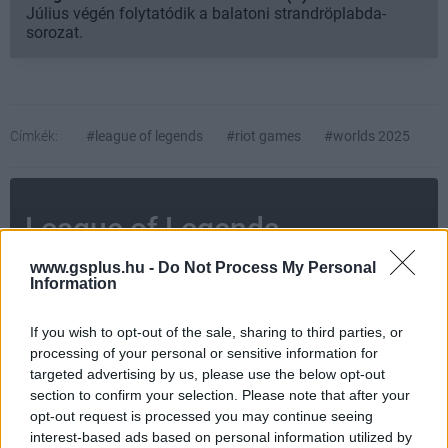
Július végén folytatódik a balatoni strandröplabda-
sorozat.
Címkék:
#league of legends
#riot games
#worlds 2025
League of Legends
www.gsplus.hu -
Do Not Process My Personal
AMI TETSZETT
Information
If you wish to opt-out of the sale, sharing to third parties, or
AMI NEM TETSZETT
processing of your personal or sensitive information for
targeted advertising by us, please use the below opt-out
section to confirm your selection. Please note that after your
opt-out request is processed you may continue seeing
interest-based ads based on personal information utilized by