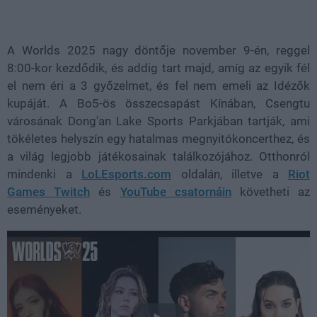
A Worlds 2025 nagy döntője november 9-én, reggel
8:00-kor kezdődik, és addig tart majd, amíg az egyik fél
el nem éri a 3 győzelmet, és fel nem emeli az Idézők
kupáját. A Bo5-ös összecsapást Kínában, Csengtu
városának Dong'an Lake Sports Parkjában tartják, ami
tökéletes helyszín egy hatalmas megnyitókoncerthez, és
a világ legjobb játékosainak találkozójához. Otthonról
mindenki a
LoLEsports.com
oldalán, illetve a
Riot
Games Twitch
és
YouTube csatornáin
követheti az
eseményeket.