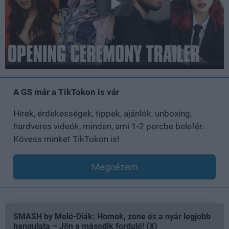
A GS már a TikTokon is vár
Hírek, érdekességek, tippek, ajánlók, unboxing,
hardveres videók, minden, ami 1-2 percbe belefér.
Kövess minket TikTokon is!
Megnézem
SMASH by Meló-Diák: Homok, zene és a nyár legjobb
hangulata – Jön a második forduló! (X)