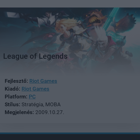
League of Legends
Fejlesztő:
Riot Games
Kiadó:
Riot Games
Platform:
PC
Stílus:
Stratégia, MOBA
Megjelenés:
2009.10.27.