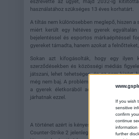
észrevette az ügyet, majd 2032-ig kitiltott
használatához szükséges 13 éves korhatárt.
A tiltás nem különösebben meglepő, hiszen a sz
miért került egy hétéves gyerek egyáltalán 
bejelentéssel és esportos márkaépítéssel fo
gyereket támadta, hanem azokat a felnőtteket,
Sokan azt kifogásolták, hogy egy ilyen 
szerződésekben és közösségi médiás figyelem
játszani, lehet tehetséges, és az sem kizárt,
még nem baj. A probléma ott kezdődik, amikor
www.gspl
a gyerek életkorából adódóan nem értheti,
járhatnak ezzel.
If you wish 
sensitive in
confirm you
continue se
A történet azért is kényes, mert az esportban 
information 
Counter-Strike 2 jelenlegi sztárjai között is 
further disc