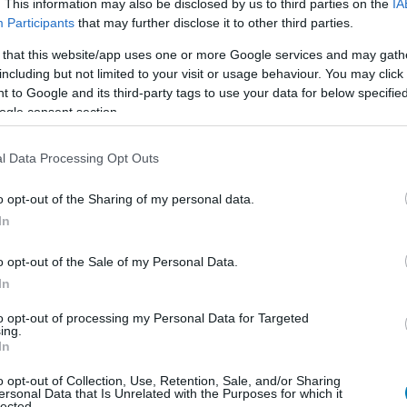
ág élvonalába. Donk például saját elmondása szerint
. This information may also be disclosed by us to third parties on the
IA
Participants
that may further disclose it to other third parties.
, ma pedig sokan a játék egyik legnagyobb ígéretének
ymástól a korai tehetséggondozást és azt a folyamatot,
 that this website/app uses one or more Google services and may gath
including but not limited to your visit or usage behaviour. You may click 
 to Google and its third-party tags to use your data for below specifi
ek szeret egy játékot, fejlődik benne, és a családja
ogle consent section.
szervezet leigazolja, majd a nevét kommunikációs
sas kapcsolatokra, mozgásra, pihenésre és olyan
l Data Processing Opt Outs
ljesítményként mérik, amit csinál. A nyilvánosság, a
o opt-out of the Sharing of my personal data.
an terhet jelenthet, amelyet még egy tehetséges gyerek
In
n értelmezhető valódi utánpótlás-nevelésként. Mire a
o opt-out of the Sale of my Personal Data.
ac, a Counter-Strike 2 versenyrendszere és akár maga a
In
 sokak szemében a lépés inkább tűnik figyelemfelkeltő
to opt-out of processing my Personal Data for Targeted
tervnek.
ing.
In
o opt-out of Collection, Use, Retention, Sale, and/or Sharing
ersonal Data that Is Unrelated with the Purposes for which it
lected.