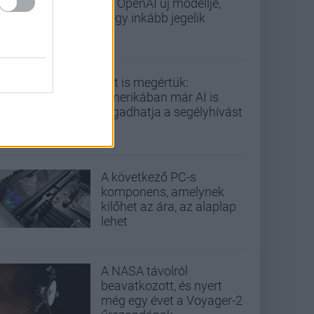
az OpenAI új modellje,
hogy inkább jegelik
Ezt is megértük:
Amerikában már AI is
fogadhatja a segélyhívást
A következő PC-s
komponens, amelynek
kilőhet az ára, az alaplap
lehet
A NASA távolról
beavatkozott, és nyert
még egy évet a Voyager-2