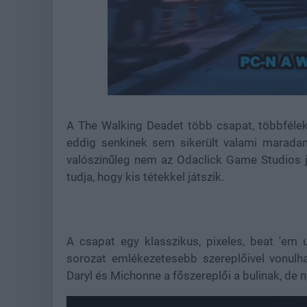
Loade
Unmute
81.69
A The Walking Deadet több csapat, többféle
eddig senkinek sem sikerült valami maradand
valószínűleg nem az Odaclick Game Studios j
tudja, hogy kis tétekkel játszik.
A csapat egy klasszikus, pixeles, beat 'em
sorozat emlékezetesebb szereplőivel vonulh
Daryl és Michonne a főszereplői a bulinak, de 