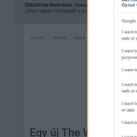
SMASH by Meló-Diák: Homok, zene és a nyár legjob
Opted 
Július végén folytatódik a balatoni strandröplabda-
Google 
I want t
Címkék:
#faceit
#inner circle
web or d
I want t
purpose
I want 
I want t
web or d
Hoz
I want t
or app.
I want t
Egy új The Walking De
I want t