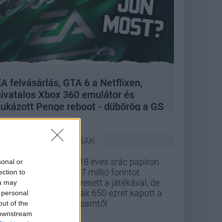
A felvásárlás, GTA 6 a Netflixen,
hivatalos Xbox 360 emulátor és
kukázott Penge reboot - dübörög a GS
Hype
LEGOLVASOTTABBAK
A 18 éves srác papíron
sonal or
437 millió forintot
ection to
keresett a játékával, de
ou may
csak 650 ezret kapott a
 personal
Steamtől
out of the
 downstream