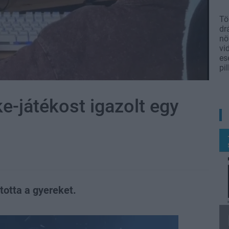
Tö
dr
nö
vi
es
pi
e-játékost igazolt egy
totta a gyereket.