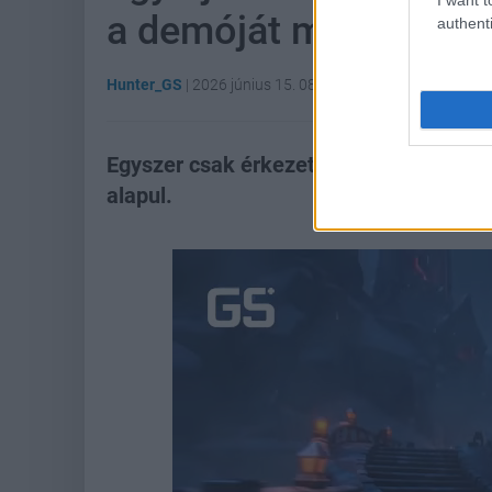
a demóját már most le
authenti
Hunter_GS
|
2026 június 15. 08:04
Egyszer csak érkezett egy meglepetés 
alapul.