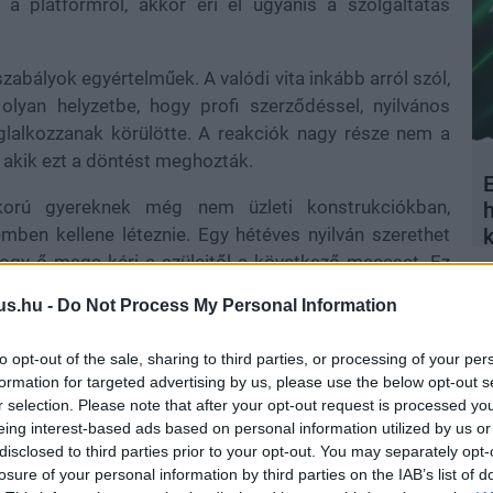
a a platformról, akkor éri el ugyanis a szolgáltatás
abályok egyértelműek. A valódi vita inkább arról szól,
olyan helyzetbe, hogy profi szerződéssel, nyilvános
glalkozzanak körülötte. A reakciók nagy része nem a
 akik ezt a döntést meghozták.
E
korú gyereknek még nem üzleti konstrukciókban,
ben kellene léteznie. Egy hétéves nyilván szerethet
 hogy ő maga kéri a szüleitől a következő meccset. Ez
 egy hobbi köré profi környezetet építenek, miközben
us.hu -
Do Not Process My Personal Information
 milyen elvárások, kötöttségek és következmények
to opt-out of the sale, sharing to third parties, or processing of your per
formation for targeted advertising by us, please use the below opt-out s
r selection. Please note that after your opt-out request is processed y
eing interest-based ads based on personal information utilized by us or
valóban léteznek nagyon fiatalon feltűnő tehetségek. A
disclosed to third parties prior to your opt-out. You may separately opt-
vannak olyan játékosok, akik már gyerekként rengeteget
losure of your personal information by third parties on the IAB’s list of