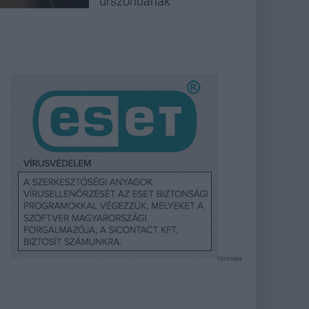
űrszondának
Hirdetés