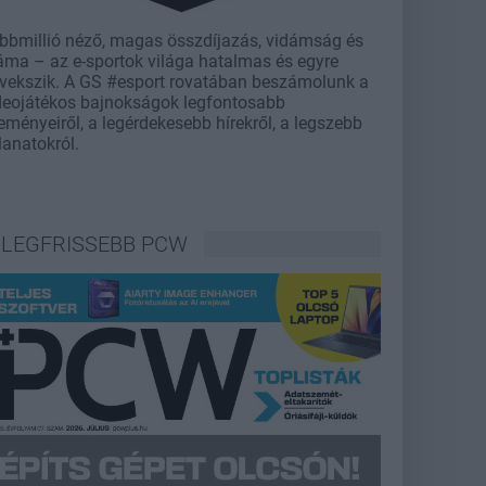
bbmillió néző, magas összdíjazás, vidámság és
áma – az e-sportok világa hatalmas és egyre
vekszik. A GS #esport rovatában beszámolunk a
deojátékos bajnokságok legfontosabb
eményeiről, a legérdekesebb hírekről, a legszebb
llanatokról.
LEGFRISSEBB PCW