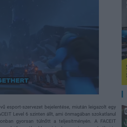
Loaded
:
100.00%
evű esport-szervezet bejelentése, miután leigazolt egy
ACEIT Level 6 szinten állt, ami önmagában szokatlanul
zonban gyorsan túlnőtt a teljesítményén. A FACEIT