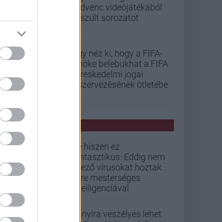
kedvenc videójátékából
készült sorozatot
Úgy néz ki, hogy a FIFA-
elnöke belebukhat a FIFA
kereskedelmi jogai
kiszervezésének ötletébe
PCW HÍREK
De hiszen ez
fantasztikus: Eddig nem
létező vírusokat hoztak
létre mesterséges
intelligenciával
Annyira veszélyes lehet