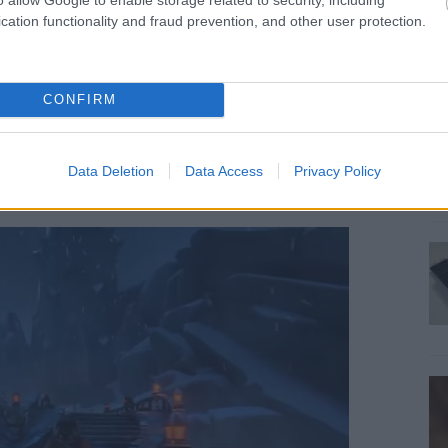
tölthetitek
cation functionality and fraud prevention, and other user protection.
CONFIRM
projekt, ami az AMC zombis sorozatát veszi
Data Deletion
Data Access
Privacy Policy