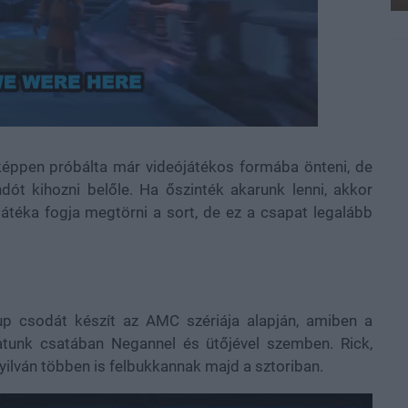
d
:
%
képpen próbálta már videójátékos formába önteni, de
ót kihozni belőle. Ha őszinték akarunk lenni, akkor
átéka fogja megtörni a sort, de ez a csapat legalább
 up csodát készít az AMC szériája alapján, amiben a
atunk csatában Negannel és ütőjével szemben. Rick,
nyilván többen is felbukkannak majd a sztoriban.