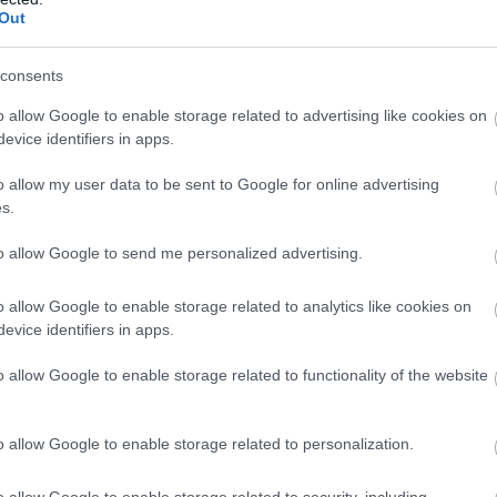
b hangulata – Jön a második forduló! (X)
Out
sorozat.
consents
o allow Google to enable storage related to advertising like cookies on
evice identifiers in apps.
o allow my user data to be sent to Google for online advertising
s.
to allow Google to send me personalized advertising.
o allow Google to enable storage related to analytics like cookies on
evice identifiers in apps.
zászólások
o allow Google to enable storage related to functionality of the website
o allow Google to enable storage related to personalization.
ad játék érkezik, aminek
o allow Google to enable storage related to security, including