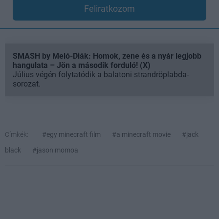
Feliratkozom
SMASH by Meló-Diák: Homok, zene és a nyár legjobb
hangulata – Jön a második forduló! (X)
Július végén folytatódik a balatoni strandröplabda-
sorozat.
Címkék:
#egy minecraft film
#a minecraft movie
#jack
black
#jason momoa