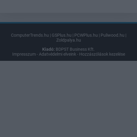
ComputerTrends.hu
|
GSPlus.hu
|
PCWPlus.hu
|
Puliwood.hu
|
Zoldpalya.hu
Kiadó:
BDPST Business Kft.
Impresszum
-
Adatvédelmi elveink
-
Hozzászólások kezelése