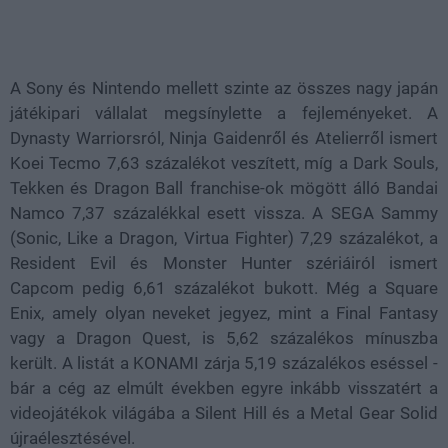
A Sony és Nintendo mellett szinte az összes nagy japán
játékipari vállalat megsínylette a fejleményeket. A
Dynasty Warriorsról, Ninja Gaidenről és Atelierről ismert
Koei Tecmo 7,63 százalékot veszített, míg a Dark Souls,
Tekken és Dragon Ball franchise-ok mögött álló Bandai
Namco 7,37 százalékkal esett vissza. A SEGA Sammy
(Sonic, Like a Dragon, Virtua Fighter) 7,29 százalékot, a
Resident Evil és Monster Hunter szériáiról ismert
Capcom pedig 6,61 százalékot bukott. Még a Square
Enix, amely olyan neveket jegyez, mint a Final Fantasy
vagy a Dragon Quest, is 5,62 százalékos mínuszba
került. A listát a KONAMI zárja 5,19 százalékos eséssel -
bár a cég az elmúlt években egyre inkább visszatért a
videojátékok világába a Silent Hill és a Metal Gear Solid
újraélesztésével.