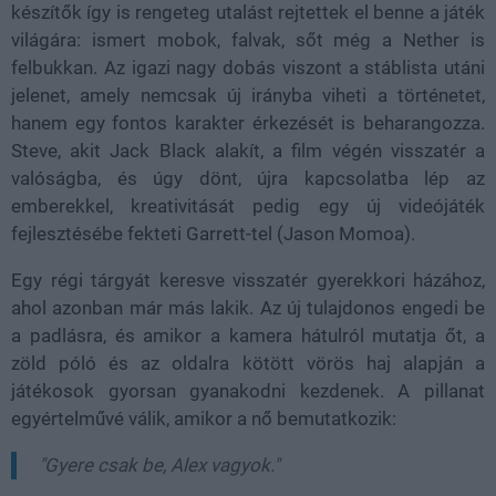
készítők így is rengeteg utalást rejtettek el benne a játék
világára: ismert mobok, falvak, sőt még a Nether is
felbukkan. Az igazi nagy dobás viszont a stáblista utáni
jelenet, amely nemcsak új irányba viheti a történetet,
hanem egy fontos karakter érkezését is beharangozza.
Steve, akit Jack Black alakít, a film végén visszatér a
valóságba, és úgy dönt, újra kapcsolatba lép az
emberekkel, kreativitását pedig egy új videójáték
fejlesztésébe fekteti Garrett-tel (Jason Momoa).
Egy régi tárgyát keresve visszatér gyerekkori házához,
ahol azonban már más lakik. Az új tulajdonos engedi be
a padlásra, és amikor a kamera hátulról mutatja őt, a
zöld póló és az oldalra kötött vörös haj alapján a
játékosok gyorsan gyanakodni kezdenek. A pillanat
egyértelművé válik, amikor a nő bemutatkozik:
"Gyere csak be, Alex vagyok."