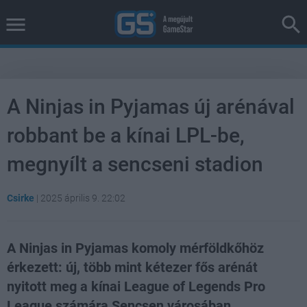
A Ninjas in Pyjamas új arénával
robbant be a kínai LPL-be,
megnyílt a sencseni stadion
Csirke
|
2025 április 9. 22:02
A Ninjas in Pyjamas komoly mérföldkőhöz
érkezett: új, több mint kétezer fős arénát
nyitott meg a kínai League of Legends Pro
League számára Sencsen városában.