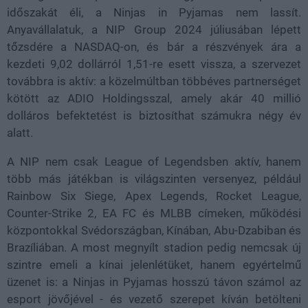
időszakát éli, a Ninjas in Pyjamas nem lassít.
Anyavállalatuk, a NIP Group 2024 júliusában lépett
tőzsdére a NASDAQ-on, és bár a részvények ára a
kezdeti 9,02 dollárról 1,51-re esett vissza, a szervezet
továbbra is aktív: a közelmúltban többéves partnerséget
kötött az ADIO Holdingsszal, amely akár 40 millió
dolláros befektetést is biztosíthat számukra négy év
alatt.
A NIP nem csak League of Legendsben aktív, hanem
több más játékban is világszinten versenyez, például
Rainbow Six Siege, Apex Legends, Rocket League,
Counter-Strike 2, EA FC és MLBB címeken, működési
központokkal Svédországban, Kínában, Abu-Dzabiban és
Brazíliában. A most megnyílt stadion pedig nemcsak új
szintre emeli a kínai jelenlétüket, hanem egyértelmű
üzenet is: a Ninjas in Pyjamas hosszú távon számol az
esport jövőjével - és vezető szerepet kíván betölteni