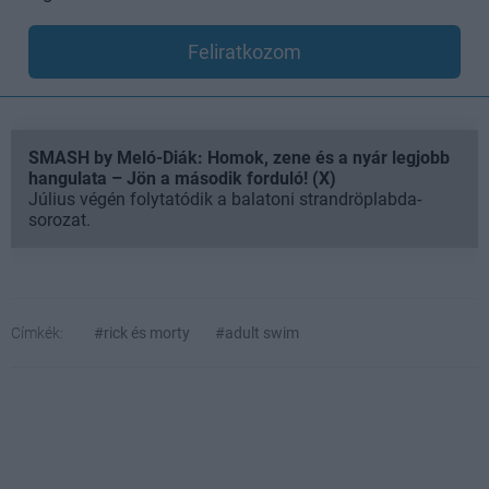
Feliratkozom
SMASH by Meló-Diák: Homok, zene és a nyár legjobb
hangulata – Jön a második forduló! (X)
Július végén folytatódik a balatoni strandröplabda-
sorozat.
Címkék:
#rick és morty
#adult swim