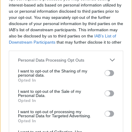
A második rész több szempontból is újdonságokat hoz:
interest-based ads based on personal information utilized by
Zagreus ezúttal háttérbe húzódik, és helyét testvére,
us or personal information disclosed to third parties prior to
Melinoë, az alvilág hercegnője veszi át, aki az idő titánját,
your opt-out. You may separately opt-out of the further
disclosure of your personal information by third parties on the
Khronoszt készül legyőzni - természetesen az istenek
IAB’s list of downstream participants. This information may
támogatásával. A játékmenet az első rész sikeres
also be disclosed by us to third parties on the
IAB’s List of
formuláját viszi tovább, ugyanakkor látványban,
Downstream Participants
that may further disclose it to other
játékrendszerben és történetvezetésben is érezhető az
third parties.
előrelépés. A stúdió az elmúlt év során folyamatosan
Please note that this website/app uses one or more Google
Personal Data Processing Opt Outs
bővítette és csiszolta a játékot, így a rajongók egy
services and may gather and store information including but
igazán kiforrott élményre számíthatnak a végleges
not limited to your visit or usage behaviour. You may click to
I want to opt-out of the Sharing of my
personal data.
verzióban.
grant or deny consent to Google and its third-party tags to
Opted In
use your data for below specified purposes in below Google
Egyelőre pontos dátumot még nem kaptunk, a fejlesztők
consent section.
I want to opt-out of the Sale of my
Personal Data.
mindössze annyit árultak el, hogy a korai hozzáférés
Opted In
2025-ben is folytatódik, és jelenleg nincs kitűzött
megjelenési időpont. Ugyanakkor a visszajelzések
I want to opt-out of processing my
Personal Data for Targeted Advertising.
alapján már most sokan imádják, a szakma pedig az
Opted In
elődhöz hasonlóan most is kiemelkedő alkotásként