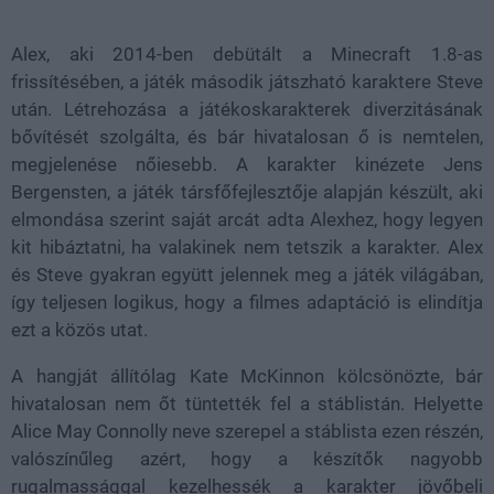
Alex, aki 2014-ben debütált a Minecraft 1.8-as
frissítésében, a játék második játszható karaktere Steve
után. Létrehozása a játékoskarakterek diverzitásának
bővítését szolgálta, és bár hivatalosan ő is nemtelen,
megjelenése nőiesebb. A karakter kinézete Jens
Bergensten, a játék társfőfejlesztője alapján készült, aki
elmondása szerint saját arcát adta Alexhez, hogy legyen
kit hibáztatni, ha valakinek nem tetszik a karakter. Alex
és Steve gyakran együtt jelennek meg a játék világában,
így teljesen logikus, hogy a filmes adaptáció is elindítja
ezt a közös utat.
A hangját állítólag Kate McKinnon kölcsönözte, bár
hivatalosan nem őt tüntették fel a stáblistán. Helyette
Alice May Connolly neve szerepel a stáblista ezen részén,
valószínűleg azért, hogy a készítők nagyobb
rugalmassággal kezelhessék a karakter jövőbeli