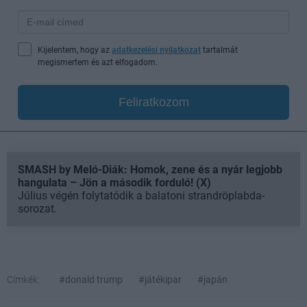
Kijelentem, hogy az
adatkezelési nyilatkozat
tartalmát
megismertem és azt elfogadom.
Feliratkozom
SMASH by Meló-Diák: Homok, zene és a nyár legjobb
hangulata – Jön a második forduló! (X)
Július végén folytatódik a balatoni strandröplabda-
sorozat.
Címkék:
#donald trump
#játékipar
#japán