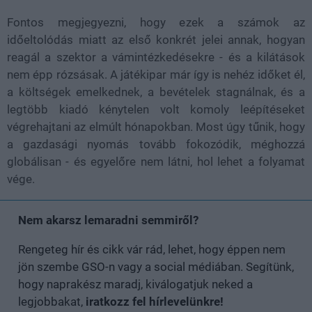
Fontos megjegyezni, hogy ezek a számok az
időeltolódás miatt az első konkrét jelei annak, hogyan
reagál a szektor a vámintézkedésekre - és a kilátások
nem épp rózsásak. A játékipar már így is nehéz időket él,
a költségek emelkednek, a bevételek stagnálnak, és a
legtöbb kiadó kénytelen volt komoly leépítéseket
végrehajtani az elmúlt hónapokban. Most úgy tűnik, hogy
a gazdasági nyomás tovább fokozódik, méghozzá
globálisan - és egyelőre nem látni, hol lehet a folyamat
vége.
Nem akarsz lemaradni semmiről?
Rengeteg hír és cikk vár rád, lehet, hogy éppen nem
jön szembe GSO-n vagy a social médiában. Segítünk,
hogy naprakész maradj, kiválogatjuk neked a
legjobbakat,
iratkozz fel hírlevelünkre!