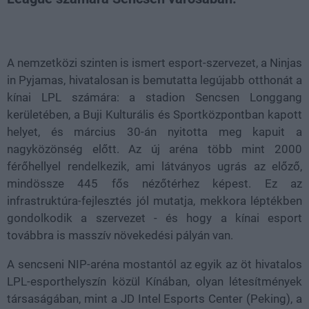
Loaded
:
Unmute
40.83%
A nemzetközi szinten is ismert esport-szervezet, a Ninjas
in Pyjamas, hivatalosan is bemutatta legújabb otthonát a
kínai LPL számára: a stadion
Sencsen
Longgang
kerületében, a Buji Kulturális és Sportközpontban kapott
helyet, és március 30-án nyitotta meg kapuit a
nagyközönség előtt. Az új aréna több mint 2000
férőhellyel rendelkezik, ami látványos ugrás az előző,
mindössze 445 fős nézőtérhez képest. Ez az
infrastruktúra-fejlesztés jól mutatja, mekkora léptékben
gondolkodik a szervezet - és hogy a kínai esport
továbbra is masszív növekedési pályán van.
A s
encseni
NIP-aréna mostantól az egyik az öt hivatalos
LPL-esporthelyszín közül Kínában, olyan létesítmények
társaságában, mint a JD Intel Esports Center (Peking), a