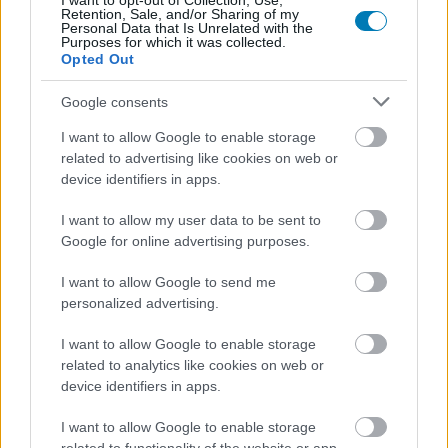
I want to opt-out of Collection, Use,
tekint a Hades 2-re. A Nintendo rajongók tehát joggal
Retention, Sale, and/or Sharing of my
lehetnek izgatottak: a Switch és Switch 2 tulajdonosai
Personal Data that Is Unrelated with the
Purposes for which it was collected.
lesznek az elsők, akik konzolon belevethetik magukat
Opted Out
Melinoë pokoli kalandjába.
Google consents
Nem akarsz lemaradni semmiről?
I want to allow Google to enable storage
related to advertising like cookies on web or
Rengeteg hír és cikk vár rád, lehet, hogy éppen nem
device identifiers in apps.
jön szembe GSO-n vagy a social médiában. Segítünk,
I want to allow my user data to be sent to
hogy naprakész maradj, kiválogatjuk neked a
Google for online advertising purposes.
legjobbakat,
iratkozz fel hírlevelünkre!
I want to allow Google to send me
personalized advertising.
I want to allow Google to enable storage
Kijelentem, hogy az
adatkezelési nyilatkozat
tartalmát
megismertem és azt elfogadom.
related to analytics like cookies on web or
device identifiers in apps.
Feliratkozom
I want to allow Google to enable storage