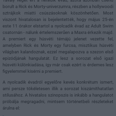
Tavaly véget ért a hetedik évad, azóta azonban csend
borult a Rick és Morty-univerzumra, részben a hollywoodi
sztrájkok miatti csúszásoknak köszönhetően. Most
viszont hivatalosan is bejelentették, hogy május 25-én
este 11 órakor elstartol a nyolcadik évad az Adult Swim
csatornán - nálunk értelemszerűen a Maxra érkezik majd.
A premiert egy húsvéti témájú jelenet vezette fel,
amelyben Rick és Morty egy furcsa, misztikus húsvéti
világban kalandoznak, ezzel megalapozva a szezon első
epizódjának hangulatát. Ez lesz a sorozat első igazi
húsvéti különkiadása, így már csak ezért is érdemes lesz
figyelemmel kísérni a premiert.
A nyolcadik évadról egyelőre kevés konkrétum ismert,
ami persze tökéletesen illik a sorozat kiszámíthatatlan
stílusához. A hivatalos szinopszis is inkább a hangulatot
próbálja megragadni, mintsem történetbeli részleteket
árulna el: