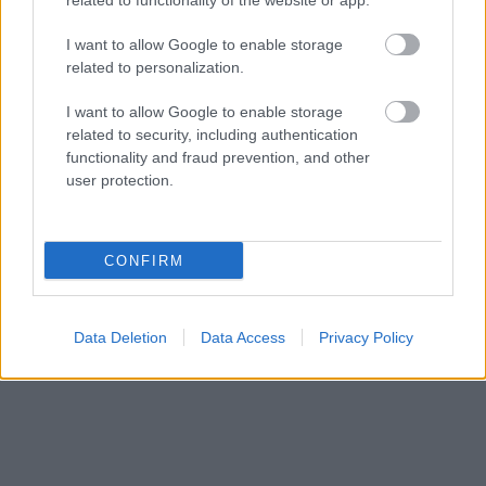
related to functionality of the website or app.
I want to allow Google to enable storage
related to personalization.
SMASH by Meló-Diák: Homok, zene és a nyár legjobb
hangulata – Jön a második forduló! (X)
I want to allow Google to enable storage
Július végén folytatódik a balatoni strandröplabda-
related to security, including authentication
sorozat.
functionality and fraud prevention, and other
user protection.
Címkék:
#hades 2
CONFIRM
Platformok:
Nintendo Switch
Nintendo Switch 2
PC
Data Deletion
Data Access
Privacy Policy