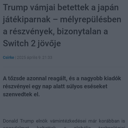
Trump vámjai betettek a japán
játékiparnak – mélyrepülésben
a részvények, bizonytalan a
Switch 2 jövője
Csirke
|
2025 április 9. 21:33
A tőzsde azonnal reagált, és a nagyobb kiadók
részvényei egy nap alatt súlyos eséseket
szenvedtek el.
Loaded
:
Unmute
21.86%
Donald Trump elnök vámintézkedései már korábban is