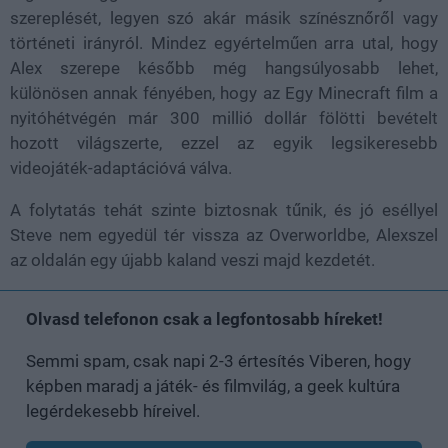
szereplését, legyen szó akár másik színésznőről vagy
történeti irányról. Mindez egyértelműen arra utal, hogy
Alex szerepe később még hangsúlyosabb lehet,
különösen annak fényében, hogy az Egy Minecraft film a
nyitóhétvégén már 300 millió dollár fölötti bevételt
hozott világszerte, ezzel az egyik legsikeresebb
videojáték-adaptációvá válva.
A folytatás tehát szinte biztosnak tűnik, és jó eséllyel
Steve nem egyedül tér vissza az Overworldbe, Alexszel
az oldalán egy újabb kaland veszi majd kezdetét.
Olvasd telefonon csak a legfontosabb híreket!
Semmi spam, csak napi 2-3 értesítés Viberen, hogy
képben maradj a játék- és filmvilág, a geek kultúra
legérdekesebb híreivel.