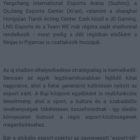
Yangcheng International Esports Arena (Suzhou), a
QuJiang Esports Center (Xi'an), valamint a shanghai
Hongqiao Tiandi Acting Center. Ezek közül a JD Gaming,
LNG Esports és a Team WE már régóta saját stadionnal
rendelkezik - most pedig a déli régióban elsőként a
Ninjas in Pyjamas is csatlakozik hozzájuk.
Az új stadion elhelyezkedése stratégiailag is kiemelkedő:
Sencsen
az egyik legdinamikusabban fejlődő kínai
nagyváros, ahol a fiatal generáció különösen nyitott az
esport iránt. A Buji központ egyébként is multifunkciós
létesítmény, ahol a sport, a kultúra és a szabadidős
tevékenységek tökéletesen összefonódnak - így ideális
környezetet biztosít a régió esport-közösségének
megerősítéséhez.
Bár a globális esport-szektor az úgynevezett "esport-tél"