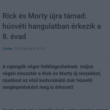
Rick és Morty újra támad:
húsvéti hangulatban érkezik a
8. évad
Csirke
|
2025 április 9. 20:03
A rajongók végre fellélegezhetnek: május
végén visszatér a Rick és Morty új részekkel,
ráadásul az első kedvcsináló már húsvéti
meglepetésként meg is érkezett
Loaded
:
Unmute
21.86%