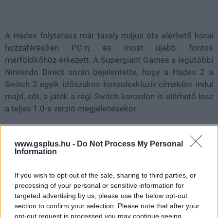
Loaded
:
Unmute
21.86%
A Hades folytatása már tavaly május óta elérhető korai
hozzáférésben PC-n, és most újabb fontos
mérföldkőhöz érkezett. A Supergiant Games a legutóbbi
Nintendo Direct során bejelentette, hogy a Hades 2 a
Switch 2 egyik időszakos konzolexkluzív címeként indul
majd, sőt, a játék a régi Switch konzolon is elérhető lesz
a teljes 1.0-s verzió megjelenésekor.
A stúdió később tisztázta is, hogy a teljes verzió
egyszerre érkezik majd Steamen, Epic Games Store-ban,
www.gsplus.hu -
Do Not Process My Personal
Information
valamint a Nintendo két generációs gépére - vagyis nem
kell lemondani róla egyik platformon sem, csak a
If you wish to opt-out of the sale, sharing to third parties, or
konzolosoknál kap ideiglenes exkluzivitást a Switch.
processing of your personal or sensitive information for
targeted advertising by us, please use the below opt-out
section to confirm your selection. Please note that after your
opt-out request is processed you may continue seeing