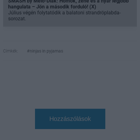
SMASH by Meló-Diák: Homok, zene és a nyár legjobb
hangulata – Jön a második forduló! (X)
Július végén folytatódik a balatoni strandröplabda-
sorozat.
Címkék:
#ninjas in pyjamas
Hozzászólások