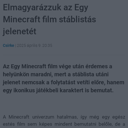
Elmagyarázzuk az Egy
Minecraft film stáblistás
jelenetét
Csirke
|
2025 április 9. 20:35
Az Egy Minecraft film vége után érdemes a
helyünkön maradni, mert a stáblista utáni
jelenet nemcsak a folytatást vetíti előre, hanem
egy ikonikus játékbeli karaktert is bemutat.
Loaded
:
Unmute
21.86%
A Minecraft univerzum hatalmas, így még egy egész
estés film sem képes mindent bemutatni belőle, de a