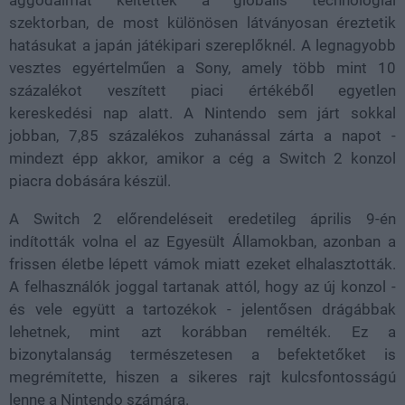
aggodalmat keltettek a globális technológiai
szektorban, de most különösen látványosan éreztetik
hatásukat a japán játékipari szereplőknél. A legnagyobb
vesztes egyértelműen a Sony, amely több mint 10
százalékot veszített piaci értékéből egyetlen
kereskedési nap alatt. A Nintendo sem járt sokkal
jobban, 7,85 százalékos zuhanással zárta a napot -
mindezt épp akkor, amikor a cég a Switch 2 konzol
piacra dobására készül.
A Switch 2 előrendeléseit eredetileg április 9-én
indították volna el az Egyesült Államokban, azonban a
frissen életbe lépett vámok miatt ezeket elhalasztották.
A felhasználók joggal tartanak attól, hogy az új konzol -
és vele együtt a tartozékok - jelentősen drágábbak
lehetnek, mint azt korábban remélték. Ez a
bizonytalanság természetesen a befektetőket is
megrémítette, hiszen a sikeres rajt kulcsfontosságú
lenne a Nintendo számára.